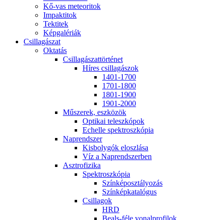
Kő-vas me­te­o­ri­tok
Imp­ak­ti­tok
Tek­ti­tek
Kép­ga­lé­ri­ák
Csil­la­gá­szat
Ok­ta­tás
Csil­la­gá­szat­tör­té­net
Hí­res csil­la­gá­szok
1401-1700
1701-1800
1801-1900
1901-2000
Mű­sze­rek, esz­kö­zök
Op­ti­kai te­lesz­kó­pok
Echel­le spekt­rosz­kó­pia
Nap­rend­szer
Kis­boly­gók el­osz­lá­sa
Víz a Nap­rend­szer­ben
Aszt­ro­fi­zi­ka
Spekt­rosz­kó­pia
Szín­kép­osz­tá­lyo­zás
Szín­kép­ka­ta­ló­gus
Csil­la­gok
HRD
Be­als-fé­le vo­nal­pro­fi­lok