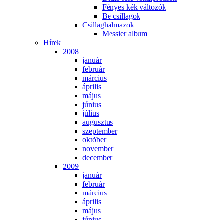
Fé­nyes kék vál­to­zók
Be csil­la­gok
Csil­lag­hal­ma­zok
Mes­si­er al­bum
Hí­rek
2008
ja­nu­ár
feb­ru­ár
már­ci­us
áp­ri­lis
má­jus
jú­ni­us
jú­li­us
au­gusz­tus
szep­tem­ber
ok­tó­ber
no­vem­ber
de­cem­ber
2009
ja­nu­ár
feb­ru­ár
már­ci­us
áp­ri­lis
má­jus
jú­ni­us