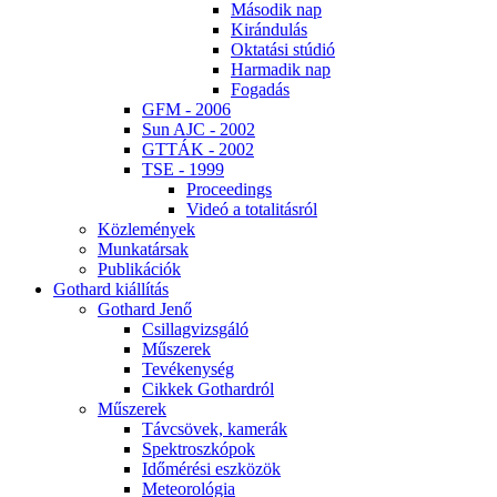
Má­so­dik nap
Ki­rán­du­lás
Ok­ta­tá­si stú­dió
Har­ma­dik nap
Fo­ga­dás
GFM - 2006
Sun AJC - 2002
GT­TÁK - 2002
TSE - 1999
Pro­ce­e­dings
Vi­deó a to­ta­li­tás­ról
Köz­le­mé­nyek
Mun­ka­tár­sak
Pub­li­ká­ci­ók
Got­hard ki­ál­lí­tás
Got­hard Je­nő
Csil­lag­vizs­gá­ló
Mű­sze­rek
Te­vé­keny­ség
Cik­kek Got­hard­ról
Mű­sze­rek
Táv­csö­vek, ka­me­rák
Spekt­rosz­kó­pok
Idő­mé­ré­si esz­kö­zök
Me­te­o­ro­ló­gia