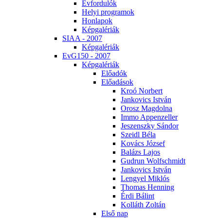
Év­for­du­lók
He­lyi prog­ra­mok
Hon­la­pok
Kép­ga­lé­ri­ák
SI­AA - 2007
Kép­ga­lé­ri­ák
EvG150 - 2007
Kép­ga­lé­ri­ák
Elő­adók
Elő­adá­sok
Kroó Nor­bert
Jan­ko­vics Ist­ván
Orosz Mag­dol­na
Im­mo Ap­pen­zel­ler
Je­szensz­ky Sán­dor
Szeidl Bé­la
Ko­vács Jó­zsef
Ba­lázs La­jos
Gud­run Wolfsch­midt
Jan­ko­vics Ist­ván
Len­gyel Mik­lós
Tho­mas Hen­ning
Ér­di Bá­lint
Kol­láth Zol­tán
El­ső nap