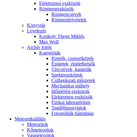
Elekt­ro­mos esz­kö­zök
Rönt­gen­esz­kö­zök
Rönt­gen­csö­vek
Rönt­gen­fel­vé­te­lek
Könyv­tár
Le­ve­le­zés
Kon­koly The­ge Mik­lós
Max Wolf
Ar­chív fo­tók
Ka­te­gó­ri­ák
Port­rék, cso­port­ké­pek
Épü­le­tek, épü­let­bel­sők
Táv­csö­vek, ka­me­rák
Spekt­rosz­kó­pok
Csil­la­gá­sza­ti mű­sze­rek
Me­cha­ni­kai mű­hely
Idő­mé­ré­si esz­kö­zök
Elekt­ro­mos esz­kö­zök
Fi­zi­kai la­bo­ra­tó­ri­um
Tag­díj­bi­zony­la­tok
Fo­tog­rá­fi­ák hát­ol­da­lai
Me­te­o­rit­ki­ál­lí­tás
Me­te­o­ri­tok
Kő­me­te­o­ri­tok
Vas­me­te­o­ri­tok