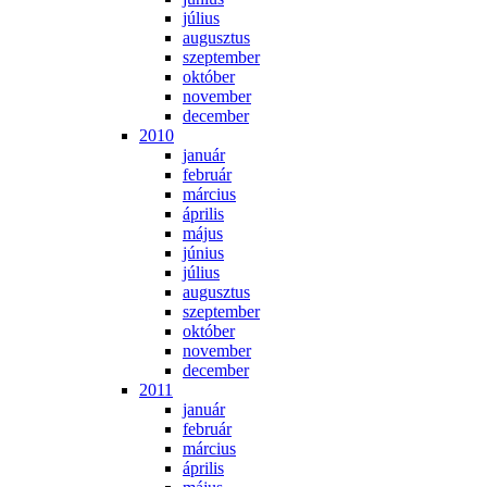
jú­li­us
au­gusz­tus
szep­tem­ber
ok­tó­ber
no­vem­ber
de­cem­ber
2010
ja­nu­ár
feb­ru­ár
már­ci­us
áp­ri­lis
má­jus
jú­ni­us
jú­li­us
au­gusz­tus
szep­tem­ber
ok­tó­ber
no­vem­ber
de­cem­ber
2011
ja­nu­ár
feb­ru­ár
már­ci­us
áp­ri­lis