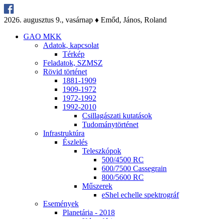
2026. au­gusz­tus 9., va­sár­nap ♦ Emőd, Já­nos, Ro­land
GAO MKK
Ada­tok, kap­cso­lat
Tér­kép
Fel­ada­tok, SZMSZ
Rö­vid tör­té­net
1881-1909
1909-1972
1972-1992
1992-2010
Csil­la­gá­sza­ti ku­ta­tá­sok
Tu­do­mány­tör­té­net
Inf­ra­struk­tú­ra
Ész­le­lés
Te­lesz­kó­pok
500/4500 RC
600/7500 Cas­seg­ra­in
800/5600 RC
Mű­sze­rek
eS­hel echel­le spekt­ro­gráf
Ese­mé­nyek
Pla­ne­tá­ria - 2018