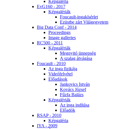
Kép­ga­lé­ria
EvG160 - 2017
Kép­ga­lé­ri­ák
Fo­u­ca­ult-in­ga­kí­sér­let
Ezüst­be zárt Vi­lág­egye­tem
Big Da­ta Conf - 2014
Pro­ce­e­dings
Image gal­le­ri­es
RC500 - 2011
Kép­ga­lé­ri­ák
Meg­nyi­tó ün­nep­ség
A sza­lag át­vá­gá­sa
Fo­u­ca­ult - 2010
Az in­ga fi­zi­ká­ja
Vi­de­ó­fel­vé­tel
Elő­adá­sok
Jan­ko­vics Ist­ván
Ko­vács Jó­zsef
Fűz­fa Ba­lázs
Kép­ga­lé­ri­ák
Az in­ga in­dí­tá­sa
Elő­adók
RSAP - 2010
Kép­ga­lé­ria
IYA - 2009