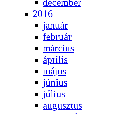
de­cem­ber
2016
ja­nu­ár
feb­ru­ár
már­ci­us
áp­ri­lis
má­jus
jú­ni­us
jú­li­us
au­gusz­tus