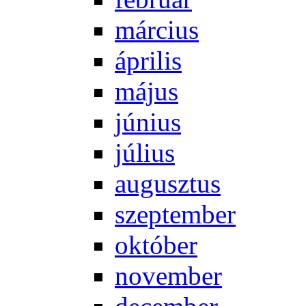
már­ci­us
áp­ri­lis
má­jus
jú­ni­us
jú­li­us
au­gusz­tus
szep­tem­ber
ok­tó­ber
no­vem­ber