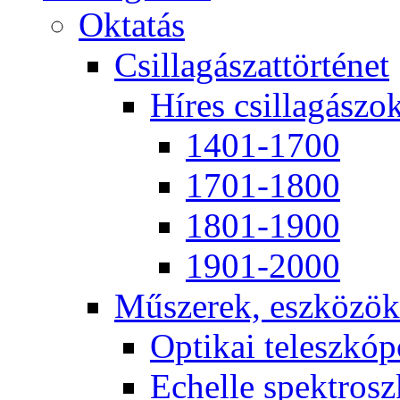
Ok­ta­tás
Csil­la­gá­szat­tör­té­net
Hí­res csil­la­gá­szo
1401-1700
1701-1800
1801-1900
1901-2000
Mű­sze­rek, esz­kö­zök
Op­ti­kai te­lesz­kó­
Echel­le spekt­rosz­