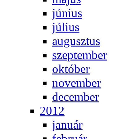
jú­ni­us
jú­li­us
au­gusz­tus
szep­tem­ber
ok­tó­ber
no­vem­ber
de­cem­ber
2012
ja­nu­ár
feb­ru­ár