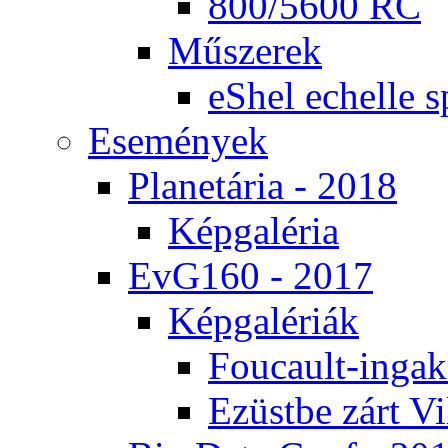
800/5600 RC
Mű­sze­rek
eS­hel echel­le s
Ese­mé­nyek
Pla­ne­tá­ria - 2018
Kép­ga­lé­ria
EvG160 - 2017
Kép­ga­lé­ri­ák
Fo­u­ca­ult-in­ga­kí
Ezüst­be zárt Vi