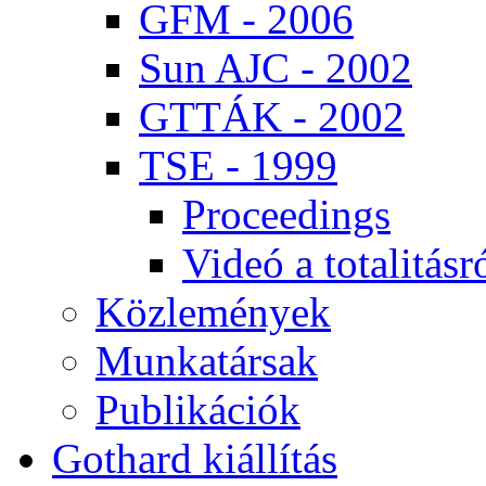
GFM - 2006
Sun AJC - 2002
GT­TÁK - 2002
TSE - 1999
Pro­ce­e­dings
Vi­deó a to­ta­li­tás­r
Köz­le­mé­nyek
Mun­ka­tár­sak
Pub­li­ká­ci­ók
Got­hard ki­ál­lí­tás