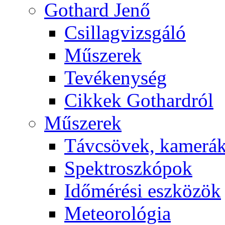
Got­hard Je­nő
Csil­lag­vizs­gá­ló
Mű­sze­rek
Te­vé­keny­ség
Cik­kek Got­hard­ról
Mű­sze­rek
Táv­csö­vek, ka­me­rá
Spekt­rosz­kó­pok
Idő­mé­ré­si esz­kö­zök
Me­te­o­ro­ló­gia