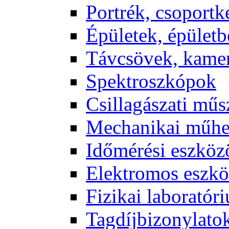
Port­rék, cso­port­k
Épü­le­tek, épü­let­b
Táv­csö­vek, ka­me­
Spekt­rosz­kó­pok
Csil­la­gá­sza­ti mű­
Me­cha­ni­kai mű­h
Idő­mé­ré­si esz­kö­
Elekt­ro­mos esz­kö
Fi­zi­kai la­bo­ra­tó­r
Tag­díj­bi­zony­la­to