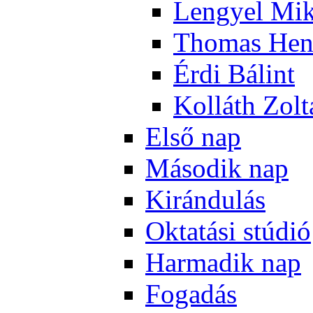
Len­gyel Mik
Tho­mas Hen
Ér­di Bá­lint
Kol­láth Zol­
El­ső nap
Má­so­dik nap
Ki­rán­du­lás
Ok­ta­tá­si stú­dió
Har­ma­dik nap
Fo­ga­dás