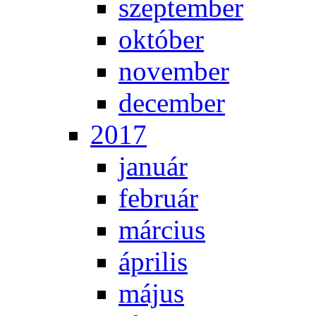
szep­tem­ber
ok­tó­ber
no­vem­ber
de­cem­ber
2017
ja­nu­ár
feb­ru­ár
már­ci­us
áp­ri­lis
má­jus