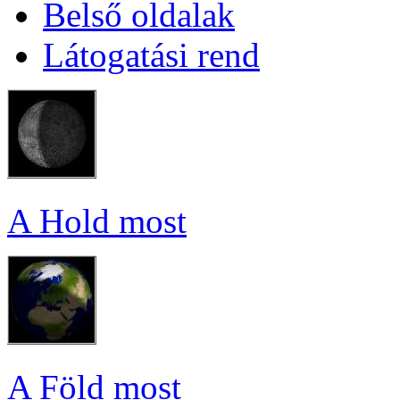
Bel­ső ol­da­lak
Lá­to­ga­tá­si rend
A Hold most
A Föld most