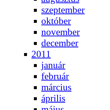
szep­tem­ber
ok­tó­ber
no­vem­ber
de­cem­ber
2011
ja­nu­ár
feb­ru­ár
már­ci­us
áp­ri­lis
má­jus