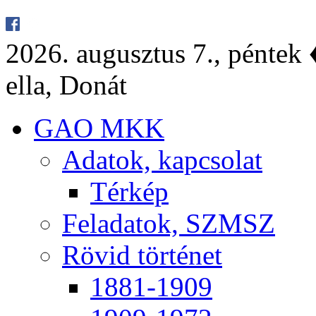
2026. au­gusz­tus 7., pén­tek ♦
el­la, Do­nát
GAO MKK
Ada­tok, kap­cso­lat
Tér­kép
Fel­ada­tok, SZMSZ
Rö­vid tör­té­net
1881-1909