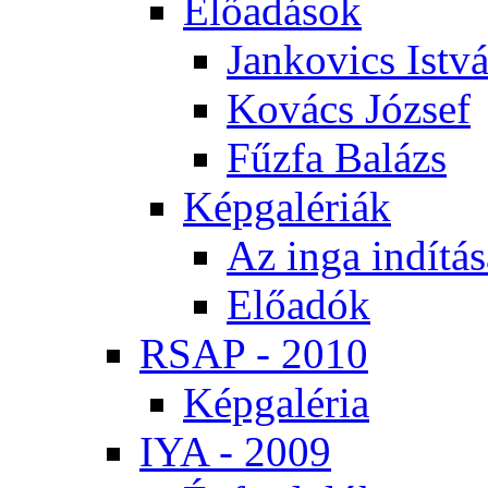
Elő­adá­sok
Jan­ko­vics Ist­v
Ko­vács Jó­zsef
Fűz­fa Ba­lázs
Kép­ga­lé­ri­ák
Az in­ga in­dí­tá­
Elő­adók
RSAP - 2010
Kép­ga­lé­ria
IYA - 2009