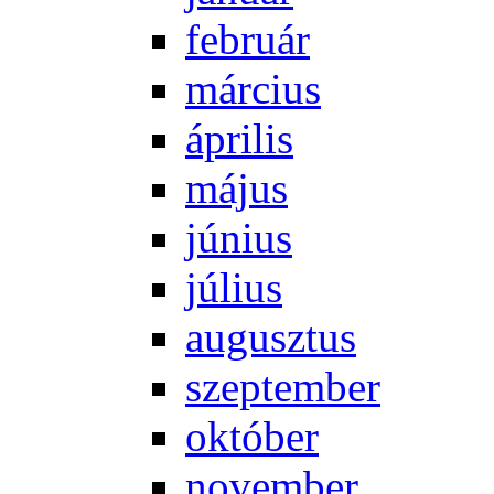
feb­ru­ár
már­ci­us
áp­ri­lis
má­jus
jú­ni­us
jú­li­us
au­gusz­tus
szep­tem­ber
ok­tó­ber
no­vem­ber