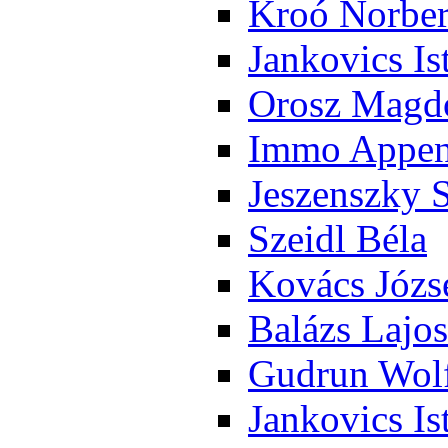
Kroó Nor­ber
Jan­ko­vics Is
Orosz Mag­do
Im­mo Ap­pen­
Je­szensz­ky 
Szeidl Bé­la
Ko­vács Jó­zs
Ba­lázs La­jos
Gud­run Wolf
Jan­ko­vics Is