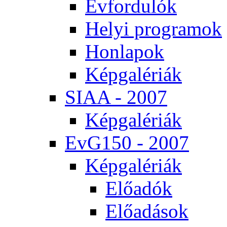
Év­for­du­lók
He­lyi prog­ra­mok
Hon­la­pok
Kép­ga­lé­ri­ák
SI­AA - 2007
Kép­ga­lé­ri­ák
EvG150 - 2007
Kép­ga­lé­ri­ák
Elő­adók
Elő­adá­sok