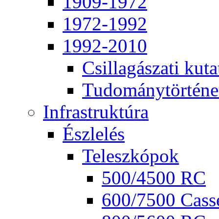
1909-1972
1972-1992
1992-2010
Csil­la­gá­sza­ti ku­ta
Tu­do­mány­tör­té­ne
Inf­ra­struk­tú­ra
Ész­le­lés
Te­lesz­kó­pok
500/4500 RC
600/7500 Cas­se