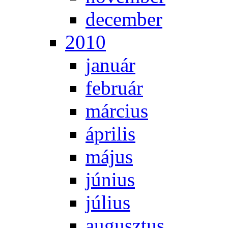
de­cem­ber
2010
ja­nu­ár
feb­ru­ár
már­ci­us
áp­ri­lis
má­jus
jú­ni­us
jú­li­us
au­gusz­tus