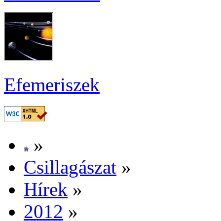
Efe­me­ri­szek
»
Csil­la­gá­szat
»
Hí­rek
»
2012
»