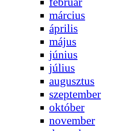
feb­ru­ár
már­ci­us
áp­ri­lis
má­jus
jú­ni­us
jú­li­us
au­gusz­tus
szep­tem­ber
ok­tó­ber
no­vem­ber