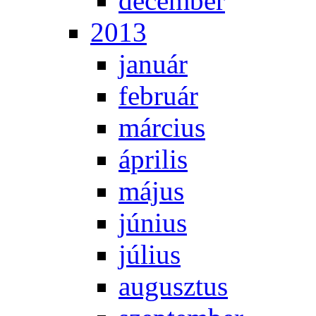
de­cem­ber
2013
ja­nu­ár
feb­ru­ár
már­ci­us
áp­ri­lis
má­jus
jú­ni­us
jú­li­us
au­gusz­tus