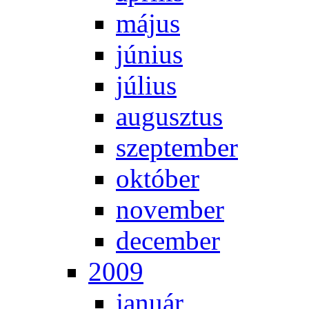
má­jus
jú­ni­us
jú­li­us
au­gusz­tus
szep­tem­ber
ok­tó­ber
no­vem­ber
de­cem­ber
2009
ja­nu­ár