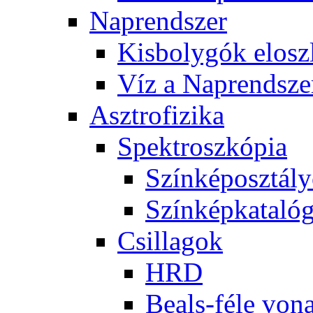
Nap­rend­szer
Kis­boly­gók el­osz­
Víz a Nap­rend­sze
Aszt­ro­fi­zi­ka
Spekt­rosz­kó­pia
Szín­kép­osz­tá­l
Szín­kép­ka­ta­ló­
Csil­la­gok
HRD
Be­als-fé­le vo­na