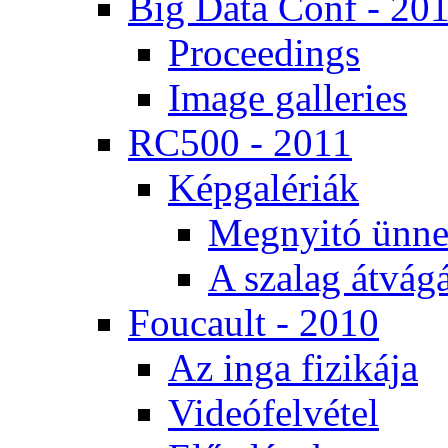
Big Da­ta Conf - 20
Pro­ce­e­dings
Image gal­le­ri­es
RC500 - 2011
Kép­ga­lé­ri­ák
Meg­nyi­tó ün­ne
A sza­lag át­vá­gá
Fo­u­ca­ult - 2010
Az in­ga fi­zi­ká­ja
Vi­de­ó­fel­vé­tel