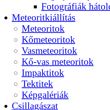
Fo­tog­rá­fi­ák hát­ol­
Me­te­o­rit­ki­ál­lí­tás
Me­te­o­ri­tok
Kő­me­te­o­ri­tok
Vas­me­te­o­ri­tok
Kő-vas me­te­o­ri­tok
Imp­ak­ti­tok
Tek­ti­tek
Kép­ga­lé­ri­ák
Csil­la­gá­szat