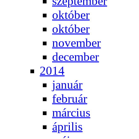
szep­tem­ber
ok­tó­ber
ok­tó­ber
no­vem­ber
de­cem­ber
2014
ja­nu­ár
feb­ru­ár
már­ci­us
áp­ri­lis