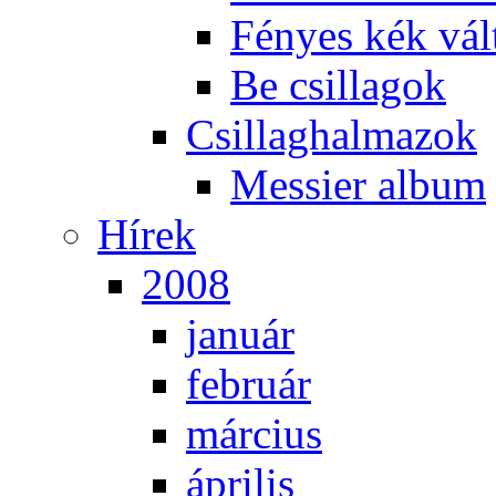
Fé­nyes kék vál­
Be csil­la­gok
Csil­lag­hal­ma­zok
Mes­si­er al­bum
Hí­rek
2008
ja­nu­ár
feb­ru­ár
már­ci­us
áp­ri­lis