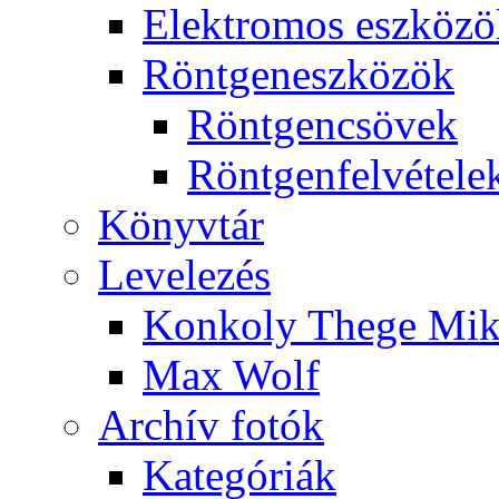
Elekt­ro­mos esz­kö­z
Rönt­gen­esz­kö­zök
Rönt­gen­csö­vek
Rönt­gen­fel­vé­te­le
Könyv­tár
Le­ve­le­zés
Kon­koly The­ge Mik­
Max Wolf
Ar­chív fo­tók
Ka­te­gó­ri­ák