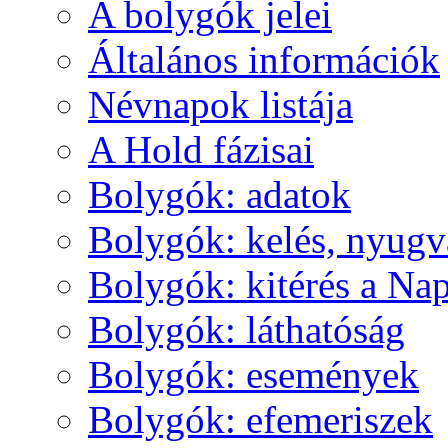
A boly­gók je­lei
Ál­ta­lá­nos in­for­má­ci­ók
Név­na­pok lis­tá­ja
A Hold fá­zi­sai
Boly­gók: ada­tok
Boly­gók: ke­lés, nyug­v
Boly­gók: ki­té­rés a Nap
Boly­gók: lát­ha­tó­ság
Boly­gók: ese­mé­nyek
Boly­gók: efe­me­ri­szek