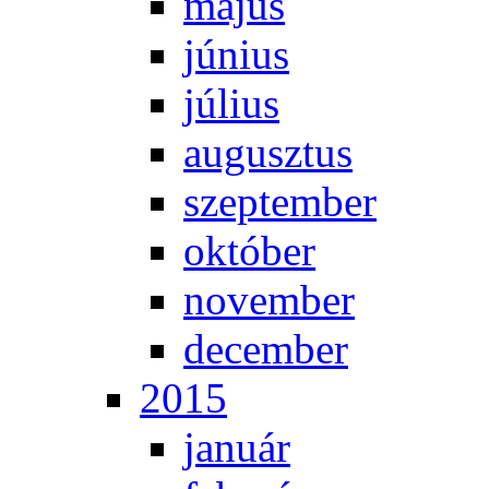
má­jus
jú­ni­us
jú­li­us
au­gusz­tus
szep­tem­ber
ok­tó­ber
no­vem­ber
de­cem­ber
2015
ja­nu­ár