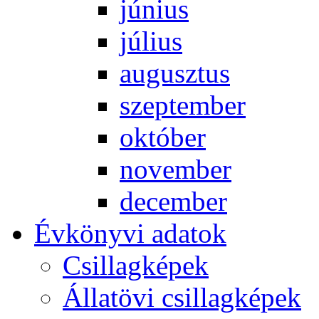
jú­ni­us
jú­li­us
au­gusz­tus
szep­tem­ber
ok­tó­ber
no­vem­ber
de­cem­ber
Év­köny­vi ada­tok
Csil­lag­ké­pek
Ál­lat­övi csil­lag­ké­pek