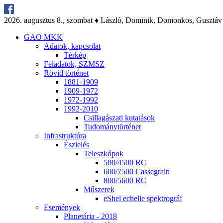
2026. au­gusz­tus 8., szom­bat ♦ Lász­ló, Do­mi­nik, Do­mon­kos, Gusz­táv
GAO MKK
Ada­tok, kap­cso­lat
Tér­kép
Fel­ada­tok, SZMSZ
Rö­vid tör­té­net
1881-1909
1909-1972
1972-1992
1992-2010
Csil­la­gá­sza­ti ku­ta­tá­sok
Tu­do­mány­tör­té­net
Inf­ra­struk­tú­ra
Ész­le­lés
Te­lesz­kó­pok
500/4500 RC
600/7500 Cas­seg­ra­in
800/5600 RC
Mű­sze­rek
eS­hel echel­le spekt­ro­gráf
Ese­mé­nyek
Pla­ne­tá­ria - 2018