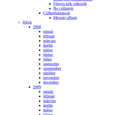
Fé­nyes kék vál­to­zók
Be csil­la­gok
Csil­lag­hal­ma­zok
Mes­si­er al­bum
Hí­rek
2008
ja­nu­ár
feb­ru­ár
már­ci­us
áp­ri­lis
má­jus
jú­ni­us
jú­li­us
au­gusz­tus
szep­tem­ber
ok­tó­ber
no­vem­ber
de­cem­ber
2009
ja­nu­ár
feb­ru­ár
már­ci­us
áp­ri­lis
má­jus
jú­ni­us