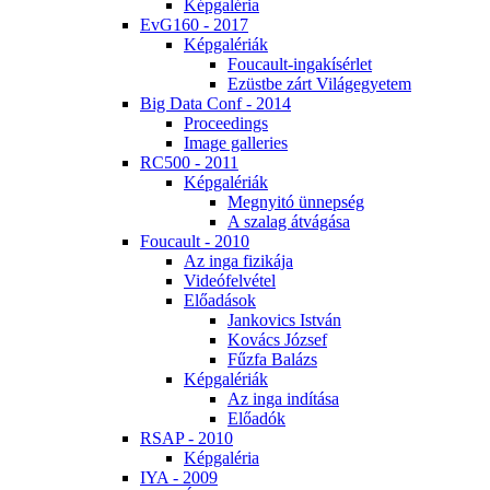
Kép­ga­lé­ria
EvG160 - 2017
Kép­ga­lé­ri­ák
Fo­u­ca­ult-in­ga­kí­sér­let
Ezüst­be zárt Vi­lág­egye­tem
Big Da­ta Conf - 2014
Pro­ce­e­dings
Image gal­le­ri­es
RC500 - 2011
Kép­ga­lé­ri­ák
Meg­nyi­tó ün­nep­ség
A sza­lag át­vá­gá­sa
Fo­u­ca­ult - 2010
Az in­ga fi­zi­ká­ja
Vi­de­ó­fel­vé­tel
Elő­adá­sok
Jan­ko­vics Ist­ván
Ko­vács Jó­zsef
Fűz­fa Ba­lázs
Kép­ga­lé­ri­ák
Az in­ga in­dí­tá­sa
Elő­adók
RSAP - 2010
Kép­ga­lé­ria
IYA - 2009