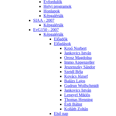
Év­for­du­lók
He­lyi prog­ra­mok
Hon­la­pok
Kép­ga­lé­ri­ák
SI­AA - 2007
Kép­ga­lé­ri­ák
EvG150 - 2007
Kép­ga­lé­ri­ák
Elő­adók
Elő­adá­sok
Kroó Nor­bert
Jan­ko­vics Ist­ván
Orosz Mag­dol­na
Im­mo Ap­pen­zel­ler
Je­szensz­ky Sán­dor
Szeidl Bé­la
Ko­vács Jó­zsef
Ba­lázs La­jos
Gud­run Wolfsch­midt
Jan­ko­vics Ist­ván
Len­gyel Mik­lós
Tho­mas Hen­ning
Ér­di Bá­lint
Kol­láth Zol­tán
El­ső nap