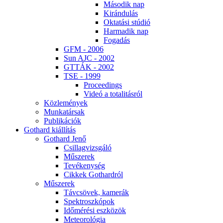
Má­so­dik nap
Ki­rán­du­lás
Ok­ta­tá­si stú­dió
Har­ma­dik nap
Fo­ga­dás
GFM - 2006
Sun AJC - 2002
GT­TÁK - 2002
TSE - 1999
Pro­ce­e­dings
Vi­deó a to­ta­li­tás­ról
Köz­le­mé­nyek
Mun­ka­tár­sak
Pub­li­ká­ci­ók
Got­hard ki­ál­lí­tás
Got­hard Je­nő
Csil­lag­vizs­gá­ló
Mű­sze­rek
Te­vé­keny­ség
Cik­kek Got­hard­ról
Mű­sze­rek
Táv­csö­vek, ka­me­rák
Spekt­rosz­kó­pok
Idő­mé­ré­si esz­kö­zök
Me­te­o­ro­ló­gia