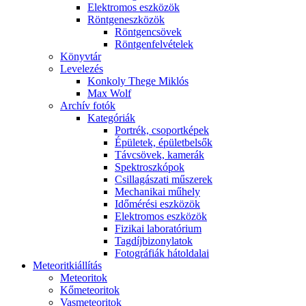
Elekt­ro­mos esz­kö­zök
Rönt­gen­esz­kö­zök
Rönt­gen­csö­vek
Rönt­gen­fel­vé­te­lek
Könyv­tár
Le­ve­le­zés
Kon­koly The­ge Mik­lós
Max Wolf
Ar­chív fo­tók
Ka­te­gó­ri­ák
Port­rék, cso­port­ké­pek
Épü­le­tek, épü­let­bel­sők
Táv­csö­vek, ka­me­rák
Spekt­rosz­kó­pok
Csil­la­gá­sza­ti mű­sze­rek
Me­cha­ni­kai mű­hely
Idő­mé­ré­si esz­kö­zök
Elekt­ro­mos esz­kö­zök
Fi­zi­kai la­bo­ra­tó­ri­um
Tag­díj­bi­zony­la­tok
Fo­tog­rá­fi­ák hát­ol­da­lai
Me­te­o­rit­ki­ál­lí­tás
Me­te­o­ri­tok
Kő­me­te­o­ri­tok
Vas­me­te­o­ri­tok