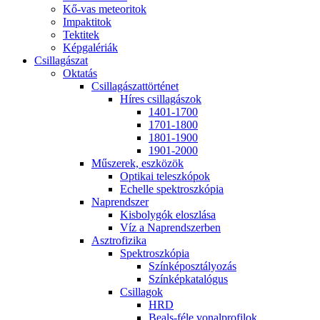
Kő-vas me­te­o­ri­tok
Imp­ak­ti­tok
Tek­ti­tek
Kép­ga­lé­ri­ák
Csil­la­gá­szat
Ok­ta­tás
Csil­la­gá­szat­tör­té­net
Hí­res csil­la­gá­szok
1401-1700
1701-1800
1801-1900
1901-2000
Mű­sze­rek, esz­kö­zök
Op­ti­kai te­lesz­kó­pok
Echel­le spekt­rosz­kó­pia
Nap­rend­szer
Kis­boly­gók el­osz­lá­sa
Víz a Nap­rend­szer­ben
Aszt­ro­fi­zi­ka
Spekt­rosz­kó­pia
Szín­kép­osz­tá­lyo­zás
Szín­kép­ka­ta­ló­gus
Csil­la­gok
HRD
Be­als-fé­le vo­nal­pro­fi­lok