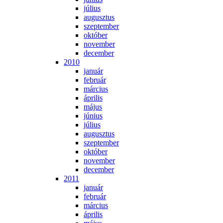
jú­li­us
au­gusz­tus
szep­tem­ber
ok­tó­ber
no­vem­ber
de­cem­ber
2010
ja­nu­ár
feb­ru­ár
már­ci­us
áp­ri­lis
má­jus
jú­ni­us
jú­li­us
au­gusz­tus
szep­tem­ber
ok­tó­ber
no­vem­ber
de­cem­ber
2011
ja­nu­ár
feb­ru­ár
már­ci­us
áp­ri­lis