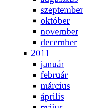
szep­tem­ber
ok­tó­ber
no­vem­ber
de­cem­ber
2011
ja­nu­ár
feb­ru­ár
már­ci­us
áp­ri­lis
má­jus