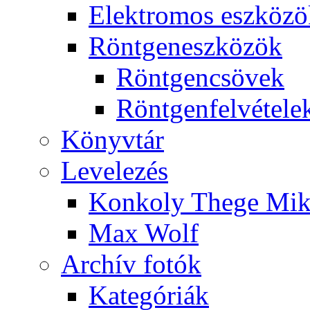
Elekt­ro­mos esz­kö­z
Rönt­gen­esz­kö­zök
Rönt­gen­csö­vek
Rönt­gen­fel­vé­te­le
Könyv­tár
Le­ve­le­zés
Kon­koly The­ge Mik­
Max Wolf
Ar­chív fo­tók
Ka­te­gó­ri­ák