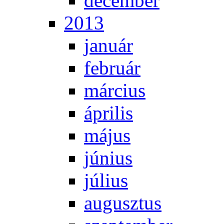
de­cem­ber
2013
ja­nu­ár
feb­ru­ár
már­ci­us
áp­ri­lis
má­jus
jú­ni­us
jú­li­us
au­gusz­tus