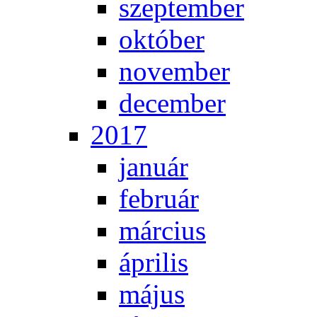
szep­tem­ber
ok­tó­ber
no­vem­ber
de­cem­ber
2017
ja­nu­ár
feb­ru­ár
már­ci­us
áp­ri­lis
má­jus