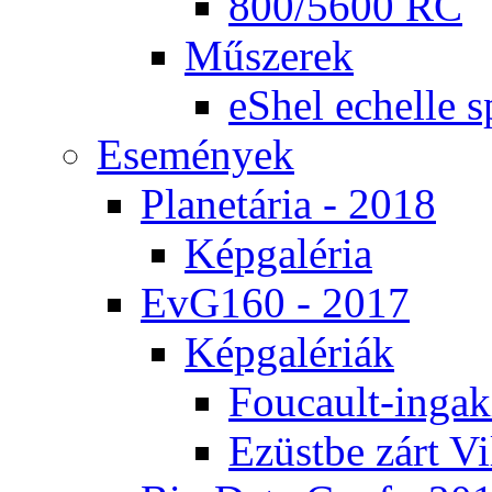
800/5600 RC
Mű­sze­rek
eS­hel echel­le s
Ese­mé­nyek
Pla­ne­tá­ria - 2018
Kép­ga­lé­ria
EvG160 - 2017
Kép­ga­lé­ri­ák
Fo­u­ca­ult-in­ga­kí
Ezüst­be zárt Vi