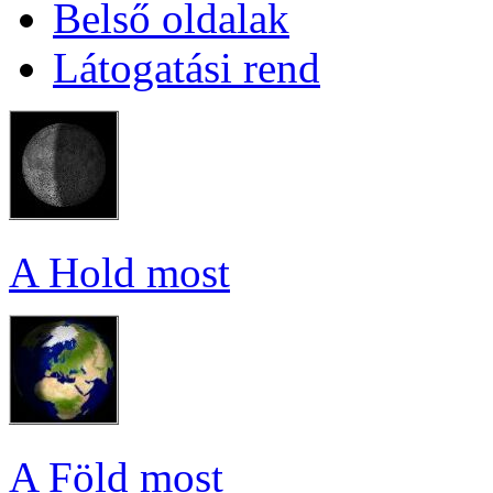
Bel­ső ol­da­lak
Lá­to­ga­tá­si rend
A Hold most
A Föld most