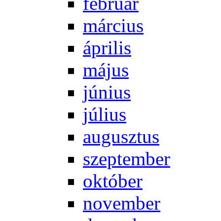
feb­ru­ár
már­ci­us
áp­ri­lis
má­jus
jú­ni­us
jú­li­us
au­gusz­tus
szep­tem­ber
ok­tó­ber
no­vem­ber