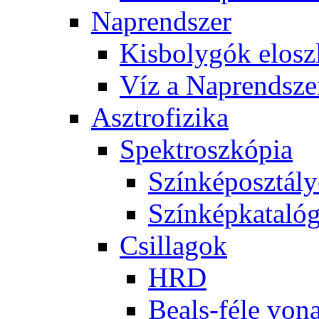
Nap­rend­szer
Kis­boly­gók el­osz­
Víz a Nap­rend­sze
Aszt­ro­fi­zi­ka
Spekt­rosz­kó­pia
Szín­kép­osz­tá­l
Szín­kép­ka­ta­ló­
Csil­la­gok
HRD
Be­als-fé­le vo­na