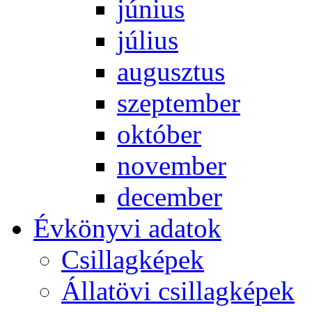
jú­ni­us
jú­li­us
au­gusz­tus
szep­tem­ber
ok­tó­ber
no­vem­ber
de­cem­ber
Év­köny­vi ada­tok
Csil­lag­ké­pek
Ál­lat­övi csil­lag­ké­pek