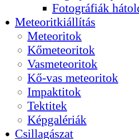
Fo­tog­rá­fi­ák hát­ol­
Me­te­o­rit­ki­ál­lí­tás
Me­te­o­ri­tok
Kő­me­te­o­ri­tok
Vas­me­te­o­ri­tok
Kő-vas me­te­o­ri­tok
Imp­ak­ti­tok
Tek­ti­tek
Kép­ga­lé­ri­ák
Csil­la­gá­szat