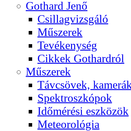
Got­hard Je­nő
Csil­lag­vizs­gá­ló
Mű­sze­rek
Te­vé­keny­ség
Cik­kek Got­hard­ról
Mű­sze­rek
Táv­csö­vek, ka­me­rá
Spekt­rosz­kó­pok
Idő­mé­ré­si esz­kö­zök
Me­te­o­ro­ló­gia