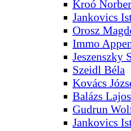
Kroó Nor­ber
Jan­ko­vics Is
Orosz Mag­do
Im­mo Ap­pen­
Je­szensz­ky 
Szeidl Bé­la
Ko­vács Jó­zs
Ba­lázs La­jos
Gud­run Wolf
Jan­ko­vics Is