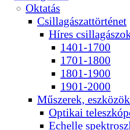
Ok­ta­tás
Csil­la­gá­szat­tör­té­net
Hí­res csil­la­gá­szo
1401-1700
1701-1800
1801-1900
1901-2000
Mű­sze­rek, esz­kö­zök
Op­ti­kai te­lesz­kó­
Echel­le spekt­rosz­