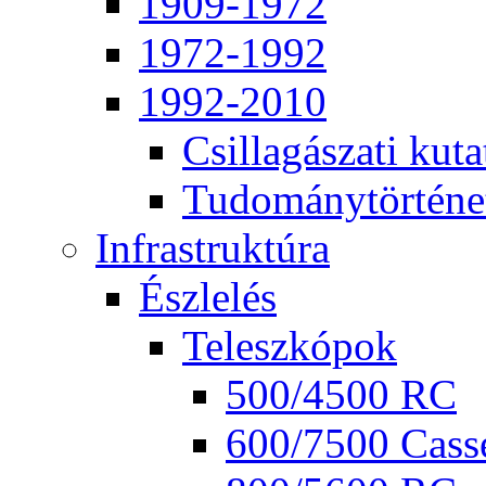
1909-1972
1972-1992
1992-2010
Csil­la­gá­sza­ti ku­ta
Tu­do­mány­tör­té­ne
Inf­ra­struk­tú­ra
Ész­le­lés
Te­lesz­kó­pok
500/4500 RC
600/7500 Cas­se