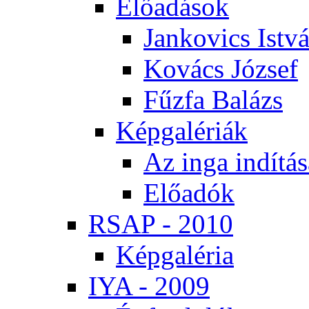
Elő­adá­sok
Jan­ko­vics Ist­v
Ko­vács Jó­zsef
Fűz­fa Ba­lázs
Kép­ga­lé­ri­ák
Az in­ga in­dí­tá­
Elő­adók
RSAP - 2010
Kép­ga­lé­ria
IYA - 2009