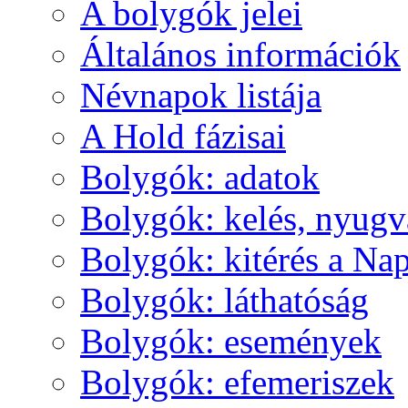
A boly­gók je­lei
Ál­ta­lá­nos in­for­má­ci­ók
Név­na­pok lis­tá­ja
A Hold fá­zi­sai
Boly­gók: ada­tok
Boly­gók: ke­lés, nyug­v
Boly­gók: ki­té­rés a Nap
Boly­gók: lát­ha­tó­ság
Boly­gók: ese­mé­nyek
Boly­gók: efe­me­ri­szek