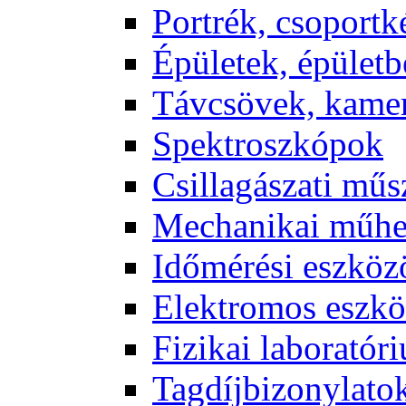
Port­rék, cso­port­k
Épü­le­tek, épü­let­b
Táv­csö­vek, ka­me­
Spekt­rosz­kó­pok
Csil­la­gá­sza­ti mű­
Me­cha­ni­kai mű­h
Idő­mé­ré­si esz­kö­
Elekt­ro­mos esz­kö
Fi­zi­kai la­bo­ra­tó­r
Tag­díj­bi­zony­la­to