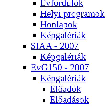
Év­for­du­lók
He­lyi prog­ra­mok
Hon­la­pok
Kép­ga­lé­ri­ák
SI­AA - 2007
Kép­ga­lé­ri­ák
EvG150 - 2007
Kép­ga­lé­ri­ák
Elő­adók
Elő­adá­sok