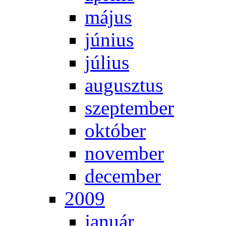
má­jus
jú­ni­us
jú­li­us
au­gusz­tus
szep­tem­ber
ok­tó­ber
no­vem­ber
de­cem­ber
2009
ja­nu­ár