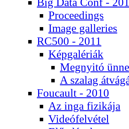
Big Da­ta Conf - 20
Pro­ce­e­dings
Image gal­le­ri­es
RC500 - 2011
Kép­ga­lé­ri­ák
Meg­nyi­tó ün­ne
A sza­lag át­vá­gá
Fo­u­ca­ult - 2010
Az in­ga fi­zi­ká­ja
Vi­de­ó­fel­vé­tel