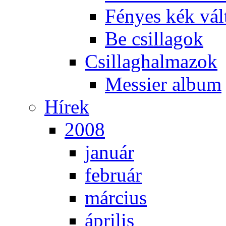
Fé­nyes kék vál­
Be csil­la­gok
Csil­lag­hal­ma­zok
Mes­si­er al­bum
Hí­rek
2008
ja­nu­ár
feb­ru­ár
már­ci­us
áp­ri­lis