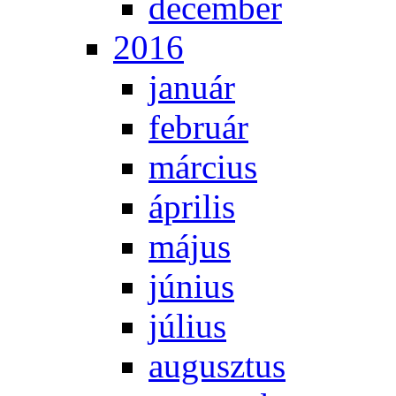
de­cem­ber
2016
ja­nu­ár
feb­ru­ár
már­ci­us
áp­ri­lis
má­jus
jú­ni­us
jú­li­us
au­gusz­tus