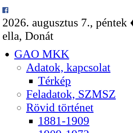
2026. au­gusz­tus 7., pén­tek ♦
el­la, Do­nát
GAO MKK
Ada­tok, kap­cso­lat
Tér­kép
Fel­ada­tok, SZMSZ
Rö­vid tör­té­net
1881-1909