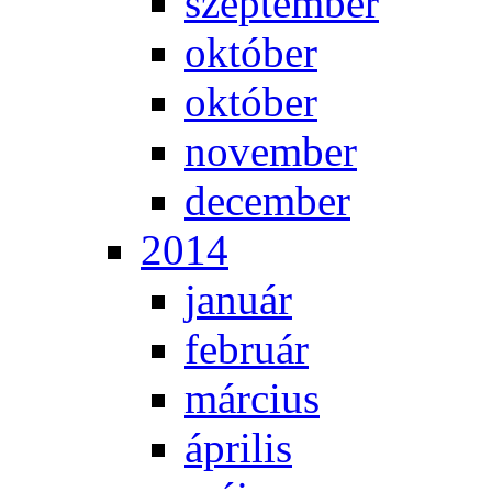
szep­tem­ber
ok­tó­ber
ok­tó­ber
no­vem­ber
de­cem­ber
2014
ja­nu­ár
feb­ru­ár
már­ci­us
áp­ri­lis