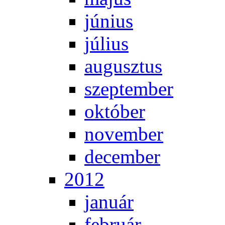
jú­ni­us
jú­li­us
au­gusz­tus
szep­tem­ber
ok­tó­ber
no­vem­ber
de­cem­ber
2012
ja­nu­ár
feb­ru­ár