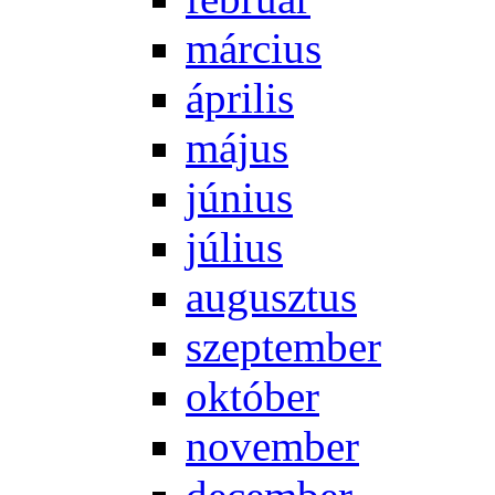
már­ci­us
áp­ri­lis
má­jus
jú­ni­us
jú­li­us
au­gusz­tus
szep­tem­ber
ok­tó­ber
no­vem­ber