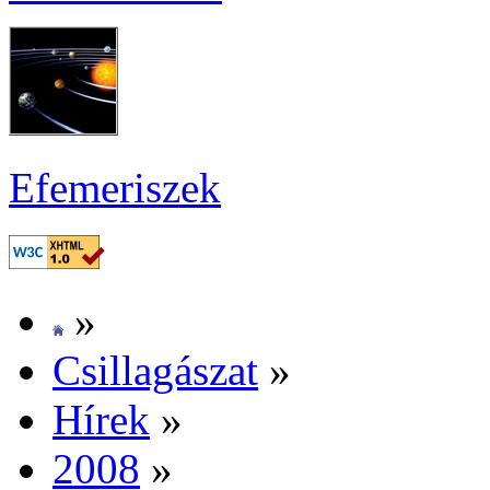
Efe­me­ri­szek
»
Csil­la­gá­szat
»
Hí­rek
»
2008
»