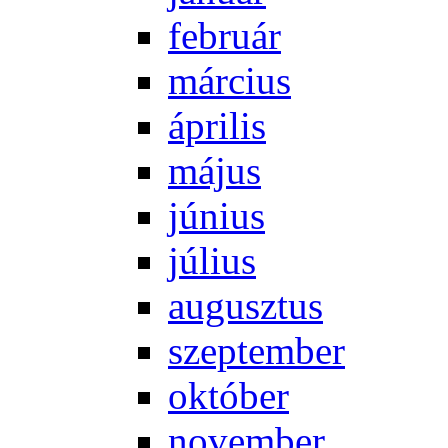
feb­ru­ár
már­ci­us
áp­ri­lis
má­jus
jú­ni­us
jú­li­us
au­gusz­tus
szep­tem­ber
ok­tó­ber
no­vem­ber