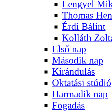
Len­gyel Mik
Tho­mas Hen
Ér­di Bá­lint
Kol­láth Zol­
El­ső nap
Má­so­dik nap
Ki­rán­du­lás
Ok­ta­tá­si stú­dió
Har­ma­dik nap
Fo­ga­dás