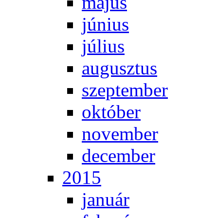
má­jus
jú­ni­us
jú­li­us
au­gusz­tus
szep­tem­ber
ok­tó­ber
no­vem­ber
de­cem­ber
2015
ja­nu­ár