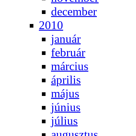
de­cem­ber
2010
ja­nu­ár
feb­ru­ár
már­ci­us
áp­ri­lis
má­jus
jú­ni­us
jú­li­us
au­gusz­tus