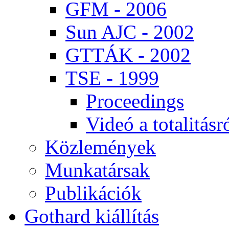
GFM - 2006
Sun AJC - 2002
GT­TÁK - 2002
TSE - 1999
Pro­ce­e­dings
Vi­deó a to­ta­li­tás­r
Köz­le­mé­nyek
Mun­ka­tár­sak
Pub­li­ká­ci­ók
Got­hard ki­ál­lí­tás