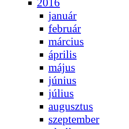
2016
ja­nu­ár
feb­ru­ár
már­ci­us
áp­ri­lis
má­jus
jú­ni­us
jú­li­us
au­gusz­tus
szep­tem­ber