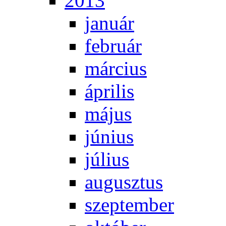
2013
ja­nu­ár
feb­ru­ár
már­ci­us
áp­ri­lis
má­jus
jú­ni­us
jú­li­us
au­gusz­tus
szep­tem­ber