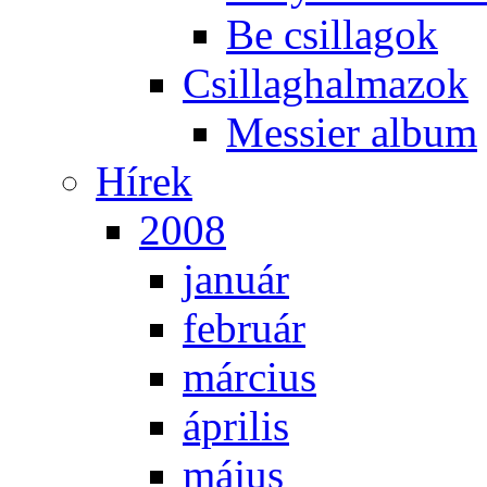
Be csil­la­gok
Csil­lag­hal­ma­zok
Mes­si­er al­bum
Hí­rek
2008
ja­nu­ár
feb­ru­ár
már­ci­us
áp­ri­lis
má­jus