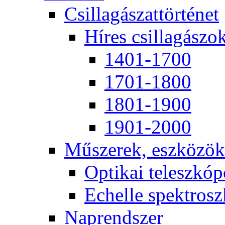
Csil­la­gá­szat­tör­té­net
Hí­res csil­la­gá­szo
1401-1700
1701-1800
1801-1900
1901-2000
Mű­sze­rek, esz­kö­zök
Op­ti­kai te­lesz­kó­
Echel­le spekt­rosz­
Nap­rend­szer