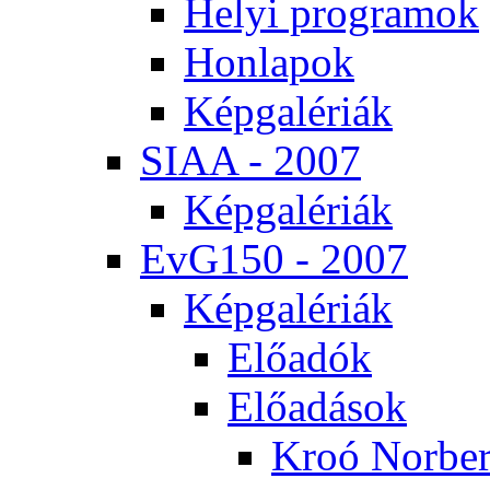
He­lyi prog­ra­mok
Hon­la­pok
Kép­ga­lé­ri­ák
SI­AA - 2007
Kép­ga­lé­ri­ák
EvG150 - 2007
Kép­ga­lé­ri­ák
Elő­adók
Elő­adá­sok
Kroó Nor­ber