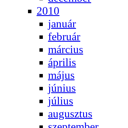
2010
ja­nu­ár
feb­ru­ár
már­ci­us
áp­ri­lis
má­jus
jú­ni­us
jú­li­us
au­gusz­tus
szep­tem­ber