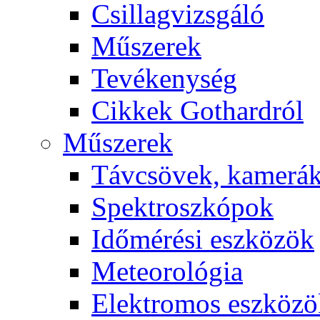
Csil­lag­vizs­gá­ló
Mű­sze­rek
Te­vé­keny­ség
Cik­kek Got­hard­ról
Mű­sze­rek
Táv­csö­vek, ka­me­rá
Spekt­rosz­kó­pok
Idő­mé­ré­si esz­kö­zök
Me­te­o­ro­ló­gia
Elekt­ro­mos esz­kö­z