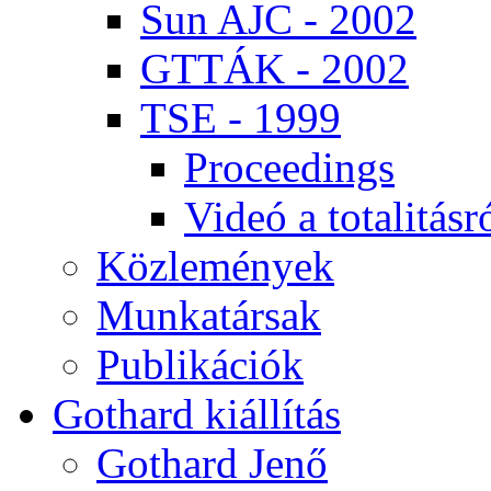
Sun AJC - 2002
GT­TÁK - 2002
TSE - 1999
Pro­ce­e­dings
Vi­deó a to­ta­li­tás­r
Köz­le­mé­nyek
Mun­ka­tár­sak
Pub­li­ká­ci­ók
Got­hard ki­ál­lí­tás
Got­hard Je­nő