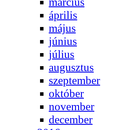
már­ci­us
áp­ri­lis
má­jus
jú­ni­us
jú­li­us
au­gusz­tus
szep­tem­ber
ok­tó­ber
no­vem­ber
de­cem­ber