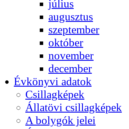
jú­li­us
au­gusz­tus
szep­tem­ber
ok­tó­ber
no­vem­ber
de­cem­ber
Év­köny­vi ada­tok
Csil­lag­ké­pek
Ál­lat­övi csil­lag­ké­pek
A boly­gók je­lei