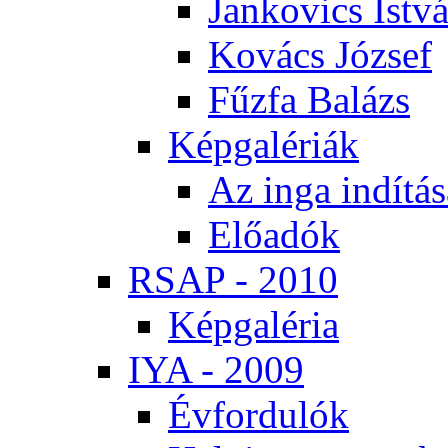
Jan­ko­vics Ist­v
Ko­vács Jó­zsef
Fűz­fa Ba­lázs
Kép­ga­lé­ri­ák
Az in­ga in­dí­tá­
Elő­adók
RSAP - 2010
Kép­ga­lé­ria
IYA - 2009
Év­for­du­lók