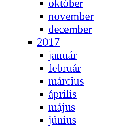
ok­tó­ber
no­vem­ber
de­cem­ber
2017
ja­nu­ár
feb­ru­ár
már­ci­us
áp­ri­lis
má­jus
jú­ni­us