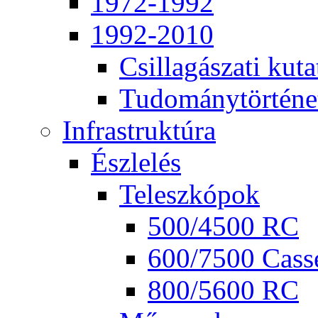
1972-1992
1992-2010
Csil­la­gá­sza­ti ku­ta
Tu­do­mány­tör­té­ne
Inf­ra­struk­tú­ra
Ész­le­lés
Te­lesz­kó­pok
500/4500 RC
600/7500 Cas­se
800/5600 RC