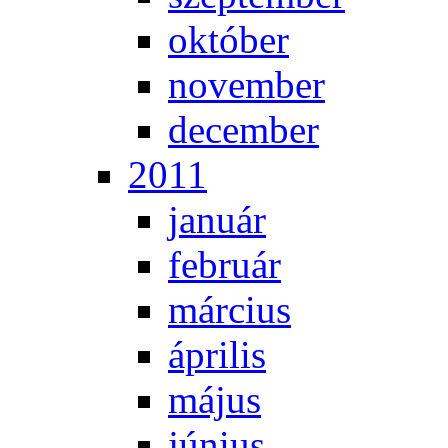
ok­tó­ber
no­vem­ber
de­cem­ber
2011
ja­nu­ár
feb­ru­ár
már­ci­us
áp­ri­lis
má­jus
jú­ni­us