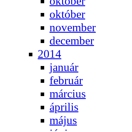
ok­tó­ber
ok­tó­ber
no­vem­ber
de­cem­ber
2014
ja­nu­ár
feb­ru­ár
már­ci­us
áp­ri­lis
má­jus