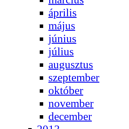
áp­ri­lis
má­jus
jú­ni­us
jú­li­us
au­gusz­tus
szep­tem­ber
ok­tó­ber
no­vem­ber
de­cem­ber