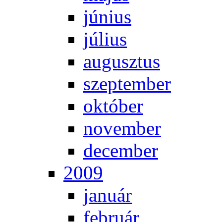
jú­ni­us
jú­li­us
au­gusz­tus
szep­tem­ber
ok­tó­ber
no­vem­ber
de­cem­ber
2009
ja­nu­ár
feb­ru­ár