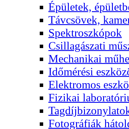
Épü­le­tek, épü­let­b
Táv­csö­vek, ka­me­
Spekt­rosz­kó­pok
Csil­la­gá­sza­ti mű­
Me­cha­ni­kai mű­h
Idő­mé­ré­si esz­kö­
Elekt­ro­mos esz­kö
Fi­zi­kai la­bo­ra­tó­r
Tag­díj­bi­zony­la­to
Fo­tog­rá­fi­ák hát­ol­