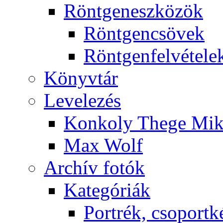
Rönt­gen­esz­kö­zök
Rönt­gen­csö­vek
Rönt­gen­fel­vé­te­le
Könyv­tár
Le­ve­le­zés
Kon­koly The­ge Mik­
Max Wolf
Ar­chív fo­tók
Ka­te­gó­ri­ák
Port­rék, cso­port­k