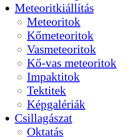
Me­te­o­rit­ki­ál­lí­tás
Me­te­o­ri­tok
Kő­me­te­o­ri­tok
Vas­me­te­o­ri­tok
Kő-vas me­te­o­ri­tok
Imp­ak­ti­tok
Tek­ti­tek
Kép­ga­lé­ri­ák
Csil­la­gá­szat
Ok­ta­tás