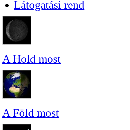
Lá­to­ga­tá­si rend
A Hold most
A Föld most