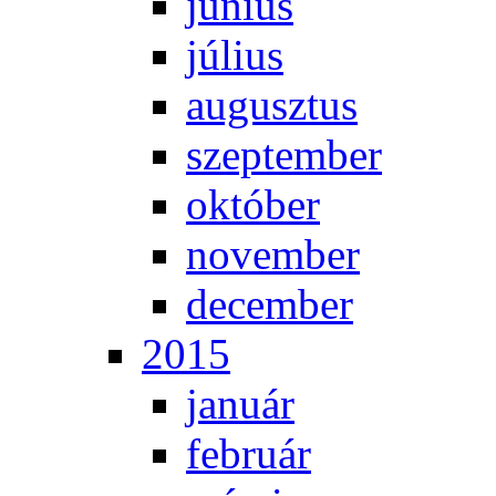
jú­ni­us
jú­li­us
au­gusz­tus
szep­tem­ber
ok­tó­ber
no­vem­ber
de­cem­ber
2015
ja­nu­ár
feb­ru­ár