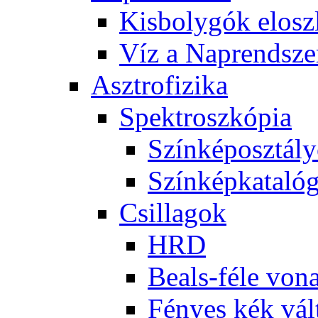
Kis­boly­gók el­osz­
Víz a Nap­rend­sze
Aszt­ro­fi­zi­ka
Spekt­rosz­kó­pia
Szín­kép­osz­tá­l
Szín­kép­ka­ta­ló­
Csil­la­gok
HRD
Be­als-fé­le vo­na
Fé­nyes kék vál­