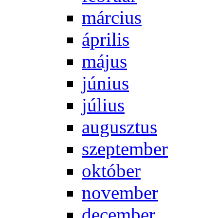
már­ci­us
áp­ri­lis
má­jus
jú­ni­us
jú­li­us
au­gusz­tus
szep­tem­ber
ok­tó­ber
no­vem­ber
de­cem­ber