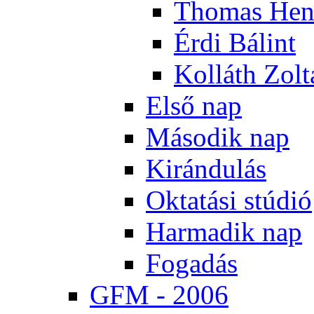
Tho­mas Hen
Ér­di Bá­lint
Kol­láth Zol­
El­ső nap
Má­so­dik nap
Ki­rán­du­lás
Ok­ta­tá­si stú­dió
Har­ma­dik nap
Fo­ga­dás
GFM - 2006