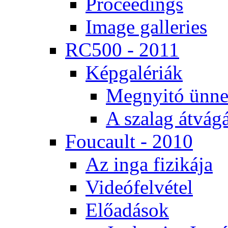
Pro­ce­e­dings
Image gal­le­ri­es
RC500 - 2011
Kép­ga­lé­ri­ák
Meg­nyi­tó ün­ne
A sza­lag át­vá­gá
Fo­u­ca­ult - 2010
Az in­ga fi­zi­ká­ja
Vi­de­ó­fel­vé­tel
Elő­adá­sok