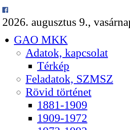
2026. au­gusz­tus 9., va­sár­
GAO MKK
Ada­tok, kap­cso­lat
Tér­kép
Fel­ada­tok, SZMSZ
Rö­vid tör­té­net
1881-1909
1909-1972