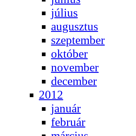
jú­li­us
au­gusz­tus
szep­tem­ber
ok­tó­ber
no­vem­ber
de­cem­ber
2012
ja­nu­ár
feb­ru­ár
már­ci­us