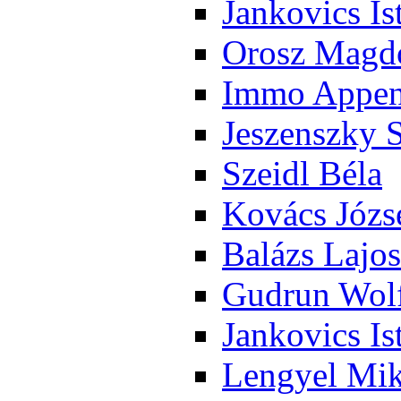
Jan­ko­vics Is
Orosz Mag­do
Im­mo Ap­pen­
Je­szensz­ky 
Szeidl Bé­la
Ko­vács Jó­zs
Ba­lázs La­jos
Gud­run Wolf
Jan­ko­vics Is
Len­gyel Mik