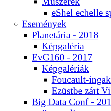
Mű­sze­rek
eS­hel echel­le s
Ese­mé­nyek
Pla­ne­tá­ria - 2018
Kép­ga­lé­ria
EvG160 - 2017
Kép­ga­lé­ri­ák
Fo­u­ca­ult-in­ga­kí
Ezüst­be zárt Vi
Big Da­ta Conf - 20