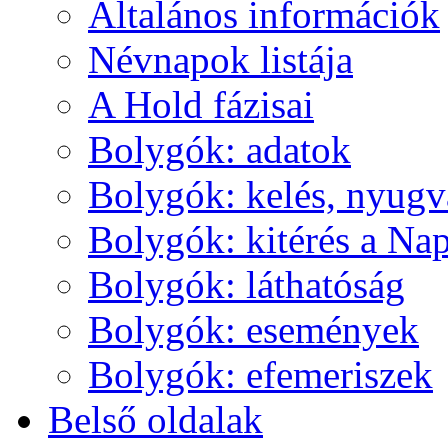
Ál­ta­lá­nos in­for­má­ci­ók
Név­na­pok lis­tá­ja
A Hold fá­zi­sai
Boly­gók: ada­tok
Boly­gók: ke­lés, nyug­v
Boly­gók: ki­té­rés a Nap
Boly­gók: lát­ha­tó­ság
Boly­gók: ese­mé­nyek
Boly­gók: efe­me­ri­szek
Bel­ső ol­da­lak