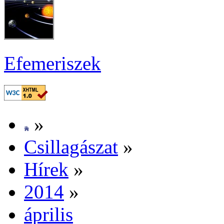
Efe­me­ri­szek
»
Csil­la­gá­szat
»
Hí­rek
»
2014
»
áp­ri­lis