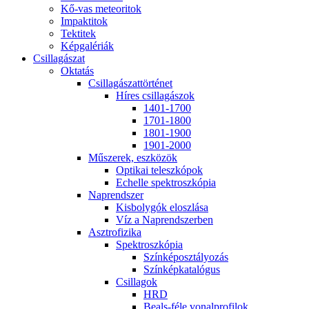
Kő-vas me­te­o­ri­tok
Imp­ak­ti­tok
Tek­ti­tek
Kép­ga­lé­ri­ák
Csil­la­gá­szat
Ok­ta­tás
Csil­la­gá­szat­tör­té­net
Hí­res csil­la­gá­szok
1401-1700
1701-1800
1801-1900
1901-2000
Mű­sze­rek, esz­kö­zök
Op­ti­kai te­lesz­kó­pok
Echel­le spekt­rosz­kó­pia
Nap­rend­szer
Kis­boly­gók el­osz­lá­sa
Víz a Nap­rend­szer­ben
Aszt­ro­fi­zi­ka
Spekt­rosz­kó­pia
Szín­kép­osz­tá­lyo­zás
Szín­kép­ka­ta­ló­gus
Csil­la­gok
HRD
Be­als-fé­le vo­nal­pro­fi­lok