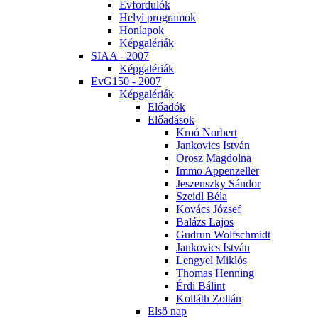
Év­for­du­lók
He­lyi prog­ra­mok
Hon­la­pok
Kép­ga­lé­ri­ák
SI­AA - 2007
Kép­ga­lé­ri­ák
EvG150 - 2007
Kép­ga­lé­ri­ák
Elő­adók
Elő­adá­sok
Kroó Nor­bert
Jan­ko­vics Ist­ván
Orosz Mag­dol­na
Im­mo Ap­pen­zel­ler
Je­szensz­ky Sán­dor
Szeidl Bé­la
Ko­vács Jó­zsef
Ba­lázs La­jos
Gud­run Wolfsch­midt
Jan­ko­vics Ist­ván
Len­gyel Mik­lós
Tho­mas Hen­ning
Ér­di Bá­lint
Kol­láth Zol­tán
El­ső nap