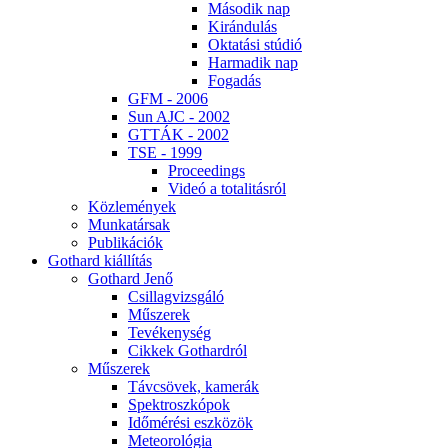
Má­so­dik nap
Ki­rán­du­lás
Ok­ta­tá­si stú­dió
Har­ma­dik nap
Fo­ga­dás
GFM - 2006
Sun AJC - 2002
GT­TÁK - 2002
TSE - 1999
Pro­ce­e­dings
Vi­deó a to­ta­li­tás­ról
Köz­le­mé­nyek
Mun­ka­tár­sak
Pub­li­ká­ci­ók
Got­hard ki­ál­lí­tás
Got­hard Je­nő
Csil­lag­vizs­gá­ló
Mű­sze­rek
Te­vé­keny­ség
Cik­kek Got­hard­ról
Mű­sze­rek
Táv­csö­vek, ka­me­rák
Spekt­rosz­kó­pok
Idő­mé­ré­si esz­kö­zök
Me­te­o­ro­ló­gia