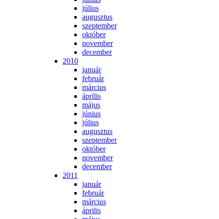
jú­li­us
au­gusz­tus
szep­tem­ber
ok­tó­ber
no­vem­ber
de­cem­ber
2010
ja­nu­ár
feb­ru­ár
már­ci­us
áp­ri­lis
má­jus
jú­ni­us
jú­li­us
au­gusz­tus
szep­tem­ber
ok­tó­ber
no­vem­ber
de­cem­ber
2011
ja­nu­ár
feb­ru­ár
már­ci­us
áp­ri­lis