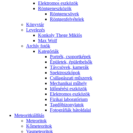
Elekt­ro­mos esz­kö­zök
Rönt­gen­esz­kö­zök
Rönt­gen­csö­vek
Rönt­gen­fel­vé­te­lek
Könyv­tár
Le­ve­le­zés
Kon­koly The­ge Mik­lós
Max Wolf
Ar­chív fo­tók
Ka­te­gó­ri­ák
Port­rék, cso­port­ké­pek
Épü­le­tek, épü­let­bel­sők
Táv­csö­vek, ka­me­rák
Spekt­rosz­kó­pok
Csil­la­gá­sza­ti mű­sze­rek
Me­cha­ni­kai mű­hely
Idő­mé­ré­si esz­kö­zök
Elekt­ro­mos esz­kö­zök
Fi­zi­kai la­bo­ra­tó­ri­um
Tag­díj­bi­zony­la­tok
Fo­tog­rá­fi­ák hát­ol­da­lai
Me­te­o­rit­ki­ál­lí­tás
Me­te­o­ri­tok
Kő­me­te­o­ri­tok
Vas­me­te­o­ri­tok