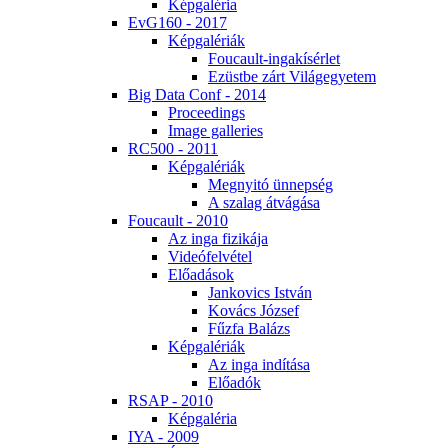
Kép­ga­lé­ria
EvG160 - 2017
Kép­ga­lé­ri­ák
Fo­u­ca­ult-in­ga­kí­sér­let
Ezüst­be zárt Vi­lág­egye­tem
Big Da­ta Conf - 2014
Pro­ce­e­dings
Image gal­le­ri­es
RC500 - 2011
Kép­ga­lé­ri­ák
Meg­nyi­tó ün­nep­ség
A sza­lag át­vá­gá­sa
Fo­u­ca­ult - 2010
Az in­ga fi­zi­ká­ja
Vi­de­ó­fel­vé­tel
Elő­adá­sok
Jan­ko­vics Ist­ván
Ko­vács Jó­zsef
Fűz­fa Ba­lázs
Kép­ga­lé­ri­ák
Az in­ga in­dí­tá­sa
Elő­adók
RSAP - 2010
Kép­ga­lé­ria
IYA - 2009