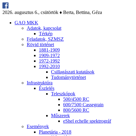
2026. au­gusz­tus 6., csü­tör­tök ♦ Ber­ta, Bet­ti­na, Gé­za
GAO MKK
Ada­tok, kap­cso­lat
Tér­kép
Fel­ada­tok, SZMSZ
Rö­vid tör­té­net
1881-1909
1909-1972
1972-1992
1992-2010
Csil­la­gá­sza­ti ku­ta­tá­sok
Tu­do­mány­tör­té­net
Inf­ra­struk­tú­ra
Ész­le­lés
Te­lesz­kó­pok
500/4500 RC
600/7500 Cas­seg­ra­in
800/5600 RC
Mű­sze­rek
eS­hel echel­le spekt­ro­gráf
Ese­mé­nyek
Pla­ne­tá­ria - 2018