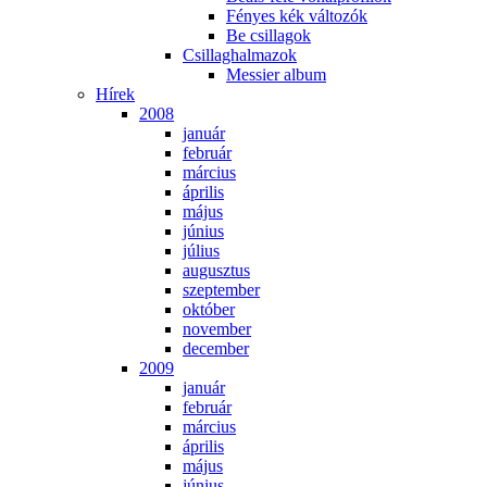
Fé­nyes kék vál­to­zók
Be csil­la­gok
Csil­lag­hal­ma­zok
Mes­si­er al­bum
Hí­rek
2008
ja­nu­ár
feb­ru­ár
már­ci­us
áp­ri­lis
má­jus
jú­ni­us
jú­li­us
au­gusz­tus
szep­tem­ber
ok­tó­ber
no­vem­ber
de­cem­ber
2009
ja­nu­ár
feb­ru­ár
már­ci­us
áp­ri­lis
má­jus
jú­ni­us