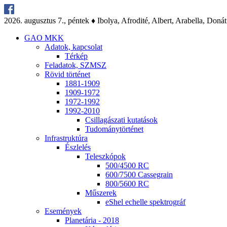
2026. au­gusz­tus 7., pén­tek ♦ Ibo­lya, Af­ro­di­té, Al­bert, Arab­el­la, Do­nát
GAO MKK
Ada­tok, kap­cso­lat
Tér­kép
Fel­ada­tok, SZMSZ
Rö­vid tör­té­net
1881-1909
1909-1972
1972-1992
1992-2010
Csil­la­gá­sza­ti ku­ta­tá­sok
Tu­do­mány­tör­té­net
Inf­ra­struk­tú­ra
Ész­le­lés
Te­lesz­kó­pok
500/4500 RC
600/7500 Cas­seg­ra­in
800/5600 RC
Mű­sze­rek
eS­hel echel­le spekt­ro­gráf
Ese­mé­nyek
Pla­ne­tá­ria - 2018