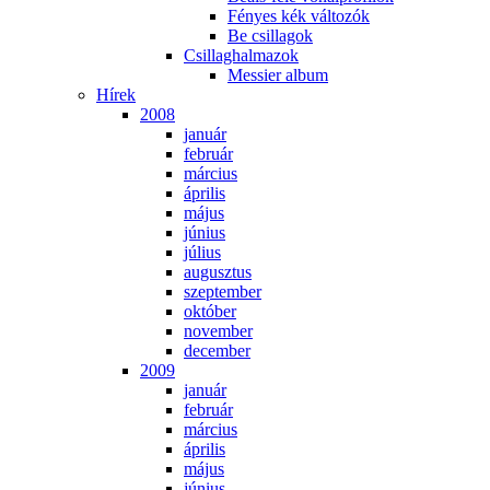
Fé­nyes kék vál­to­zók
Be csil­la­gok
Csil­lag­hal­ma­zok
Mes­si­er al­bum
Hí­rek
2008
ja­nu­ár
feb­ru­ár
már­ci­us
áp­ri­lis
má­jus
jú­ni­us
jú­li­us
au­gusz­tus
szep­tem­ber
ok­tó­ber
no­vem­ber
de­cem­ber
2009
ja­nu­ár
feb­ru­ár
már­ci­us
áp­ri­lis
má­jus
jú­ni­us