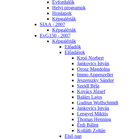
Év­for­du­lók
He­lyi prog­ra­mok
Hon­la­pok
Kép­ga­lé­ri­ák
SI­AA - 2007
Kép­ga­lé­ri­ák
EvG150 - 2007
Kép­ga­lé­ri­ák
Elő­adók
Elő­adá­sok
Kroó Nor­bert
Jan­ko­vics Ist­ván
Orosz Mag­dol­na
Im­mo Ap­pen­zel­ler
Je­szensz­ky Sán­dor
Szeidl Bé­la
Ko­vács Jó­zsef
Ba­lázs La­jos
Gud­run Wolfsch­midt
Jan­ko­vics Ist­ván
Len­gyel Mik­lós
Tho­mas Hen­ning
Ér­di Bá­lint
Kol­láth Zol­tán
El­ső nap