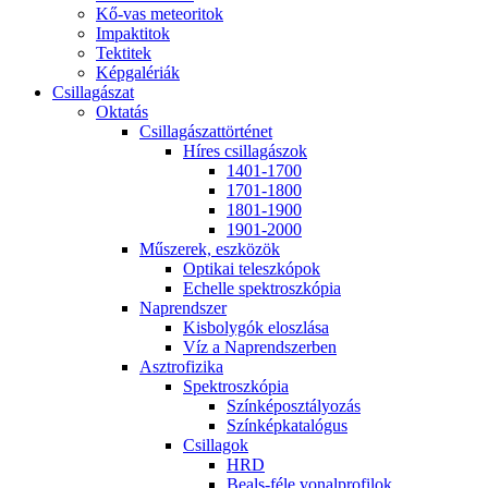
Kő-vas me­te­o­ri­tok
Imp­ak­ti­tok
Tek­ti­tek
Kép­ga­lé­ri­ák
Csil­la­gá­szat
Ok­ta­tás
Csil­la­gá­szat­tör­té­net
Hí­res csil­la­gá­szok
1401-1700
1701-1800
1801-1900
1901-2000
Mű­sze­rek, esz­kö­zök
Op­ti­kai te­lesz­kó­pok
Echel­le spekt­rosz­kó­pia
Nap­rend­szer
Kis­boly­gók el­osz­lá­sa
Víz a Nap­rend­szer­ben
Aszt­ro­fi­zi­ka
Spekt­rosz­kó­pia
Szín­kép­osz­tá­lyo­zás
Szín­kép­ka­ta­ló­gus
Csil­la­gok
HRD
Be­als-fé­le vo­nal­pro­fi­lok