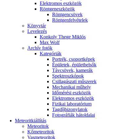
Elekt­ro­mos esz­kö­zök
Rönt­gen­esz­kö­zök
Rönt­gen­csö­vek
Rönt­gen­fel­vé­te­lek
Könyv­tár
Le­ve­le­zés
Kon­koly The­ge Mik­lós
Max Wolf
Ar­chív fo­tók
Ka­te­gó­ri­ák
Port­rék, cso­port­ké­pek
Épü­le­tek, épü­let­bel­sők
Táv­csö­vek, ka­me­rák
Spekt­rosz­kó­pok
Csil­la­gá­sza­ti mű­sze­rek
Me­cha­ni­kai mű­hely
Idő­mé­ré­si esz­kö­zök
Elekt­ro­mos esz­kö­zök
Fi­zi­kai la­bo­ra­tó­ri­um
Tag­díj­bi­zony­la­tok
Fo­tog­rá­fi­ák hát­ol­da­lai
Me­te­o­rit­ki­ál­lí­tás
Me­te­o­ri­tok
Kő­me­te­o­ri­tok
Vas­me­te­o­ri­tok