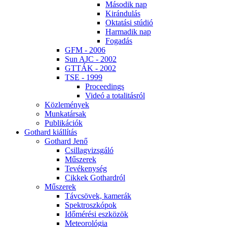
Má­so­dik nap
Ki­rán­du­lás
Ok­ta­tá­si stú­dió
Har­ma­dik nap
Fo­ga­dás
GFM - 2006
Sun AJC - 2002
GT­TÁK - 2002
TSE - 1999
Pro­ce­e­dings
Vi­deó a to­ta­li­tás­ról
Köz­le­mé­nyek
Mun­ka­tár­sak
Pub­li­ká­ci­ók
Got­hard ki­ál­lí­tás
Got­hard Je­nő
Csil­lag­vizs­gá­ló
Mű­sze­rek
Te­vé­keny­ség
Cik­kek Got­hard­ról
Mű­sze­rek
Táv­csö­vek, ka­me­rák
Spekt­rosz­kó­pok
Idő­mé­ré­si esz­kö­zök
Me­te­o­ro­ló­gia