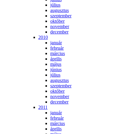
jú­li­us
au­gusz­tus
szep­tem­ber
ok­tó­ber
no­vem­ber
de­cem­ber
2010
ja­nu­ár
feb­ru­ár
már­ci­us
áp­ri­lis
má­jus
jú­ni­us
jú­li­us
au­gusz­tus
szep­tem­ber
ok­tó­ber
no­vem­ber
de­cem­ber
2011
ja­nu­ár
feb­ru­ár
már­ci­us
áp­ri­lis