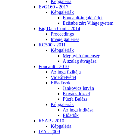
Kép­ga­lé­ria
EvG160 - 2017
Kép­ga­lé­ri­ák
Fo­u­ca­ult-in­ga­kí­sér­let
Ezüst­be zárt Vi­lág­egye­tem
Big Da­ta Conf - 2014
Pro­ce­e­dings
Image gal­le­ri­es
RC500 - 2011
Kép­ga­lé­ri­ák
Meg­nyi­tó ün­nep­ség
A sza­lag át­vá­gá­sa
Fo­u­ca­ult - 2010
Az in­ga fi­zi­ká­ja
Vi­de­ó­fel­vé­tel
Elő­adá­sok
Jan­ko­vics Ist­ván
Ko­vács Jó­zsef
Fűz­fa Ba­lázs
Kép­ga­lé­ri­ák
Az in­ga in­dí­tá­sa
Elő­adók
RSAP - 2010
Kép­ga­lé­ria
IYA - 2009