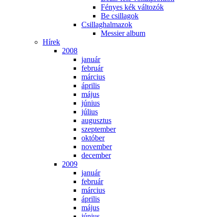
Fé­nyes kék vál­to­zók
Be csil­la­gok
Csil­lag­hal­ma­zok
Mes­si­er al­bum
Hí­rek
2008
ja­nu­ár
feb­ru­ár
már­ci­us
áp­ri­lis
má­jus
jú­ni­us
jú­li­us
au­gusz­tus
szep­tem­ber
ok­tó­ber
no­vem­ber
de­cem­ber
2009
ja­nu­ár
feb­ru­ár
már­ci­us
áp­ri­lis
má­jus
jú­ni­us