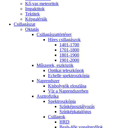
Kő-vas me­te­o­ri­tok
Imp­ak­ti­tok
Tek­ti­tek
Kép­ga­lé­ri­ák
Csil­la­gá­szat
Ok­ta­tás
Csil­la­gá­szat­tör­té­net
Hí­res csil­la­gá­szok
1401-1700
1701-1800
1801-1900
1901-2000
Mű­sze­rek, esz­kö­zök
Op­ti­kai te­lesz­kó­pok
Echel­le spekt­rosz­kó­pia
Nap­rend­szer
Kis­boly­gók el­osz­lá­sa
Víz a Nap­rend­szer­ben
Aszt­ro­fi­zi­ka
Spekt­rosz­kó­pia
Szín­kép­osz­tá­lyo­zás
Szín­kép­ka­ta­ló­gus
Csil­la­gok
HRD
Be­als-fé­le vo­nal­pro­fi­lok