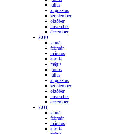
jú­li­us
au­gusz­tus
szep­tem­ber
ok­tó­ber
no­vem­ber
de­cem­ber
2010
ja­nu­ár
feb­ru­ár
már­ci­us
áp­ri­lis
má­jus
jú­ni­us
jú­li­us
au­gusz­tus
szep­tem­ber
ok­tó­ber
no­vem­ber
de­cem­ber
2011
ja­nu­ár
feb­ru­ár
már­ci­us
áp­ri­lis