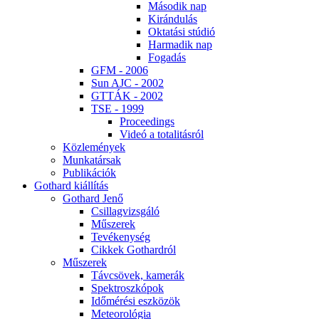
Má­so­dik nap
Ki­rán­du­lás
Ok­ta­tá­si stú­dió
Har­ma­dik nap
Fo­ga­dás
GFM - 2006
Sun AJC - 2002
GT­TÁK - 2002
TSE - 1999
Pro­ce­e­dings
Vi­deó a to­ta­li­tás­ról
Köz­le­mé­nyek
Mun­ka­tár­sak
Pub­li­ká­ci­ók
Got­hard ki­ál­lí­tás
Got­hard Je­nő
Csil­lag­vizs­gá­ló
Mű­sze­rek
Te­vé­keny­ség
Cik­kek Got­hard­ról
Mű­sze­rek
Táv­csö­vek, ka­me­rák
Spekt­rosz­kó­pok
Idő­mé­ré­si esz­kö­zök
Me­te­o­ro­ló­gia