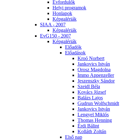
Év­for­du­lók
He­lyi prog­ra­mok
Hon­la­pok
Kép­ga­lé­ri­ák
SI­AA - 2007
Kép­ga­lé­ri­ák
EvG150 - 2007
Kép­ga­lé­ri­ák
Elő­adók
Elő­adá­sok
Kroó Nor­bert
Jan­ko­vics Ist­ván
Orosz Mag­dol­na
Im­mo Ap­pen­zel­ler
Je­szensz­ky Sán­dor
Szeidl Bé­la
Ko­vács Jó­zsef
Ba­lázs La­jos
Gud­run Wolfsch­midt
Jan­ko­vics Ist­ván
Len­gyel Mik­lós
Tho­mas Hen­ning
Ér­di Bá­lint
Kol­láth Zol­tán
El­ső nap