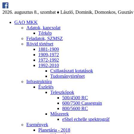
2026. au­gusz­tus 8., szom­bat ♦ Lász­ló, Do­mi­nik, Do­mon­kos, Gusz­táv
GAO MKK
Ada­tok, kap­cso­lat
Tér­kép
Fel­ada­tok, SZMSZ
Rö­vid tör­té­net
1881-1909
1909-1972
1972-1992
1992-2010
Csil­la­gá­sza­ti ku­ta­tá­sok
Tu­do­mány­tör­té­net
Inf­ra­struk­tú­ra
Ész­le­lés
Te­lesz­kó­pok
500/4500 RC
600/7500 Cas­seg­ra­in
800/5600 RC
Mű­sze­rek
eS­hel echel­le spekt­ro­gráf
Ese­mé­nyek
Pla­ne­tá­ria - 2018