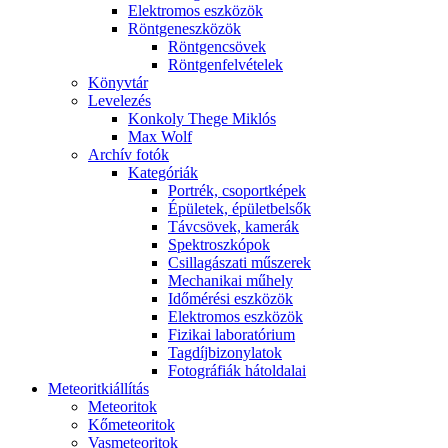
Elekt­ro­mos esz­kö­zök
Rönt­gen­esz­kö­zök
Rönt­gen­csö­vek
Rönt­gen­fel­vé­te­lek
Könyv­tár
Le­ve­le­zés
Kon­koly The­ge Mik­lós
Max Wolf
Ar­chív fo­tók
Ka­te­gó­ri­ák
Port­rék, cso­port­ké­pek
Épü­le­tek, épü­let­bel­sők
Táv­csö­vek, ka­me­rák
Spekt­rosz­kó­pok
Csil­la­gá­sza­ti mű­sze­rek
Me­cha­ni­kai mű­hely
Idő­mé­ré­si esz­kö­zök
Elekt­ro­mos esz­kö­zök
Fi­zi­kai la­bo­ra­tó­ri­um
Tag­díj­bi­zony­la­tok
Fo­tog­rá­fi­ák hát­ol­da­lai
Me­te­o­rit­ki­ál­lí­tás
Me­te­o­ri­tok
Kő­me­te­o­ri­tok
Vas­me­te­o­ri­tok