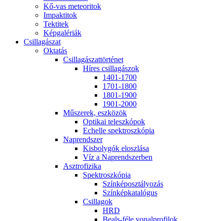
Kő-vas me­te­o­ri­tok
Imp­ak­ti­tok
Tek­ti­tek
Kép­ga­lé­ri­ák
Csil­la­gá­szat
Ok­ta­tás
Csil­la­gá­szat­tör­té­net
Hí­res csil­la­gá­szok
1401-1700
1701-1800
1801-1900
1901-2000
Mű­sze­rek, esz­kö­zök
Op­ti­kai te­lesz­kó­pok
Echel­le spekt­rosz­kó­pia
Nap­rend­szer
Kis­boly­gók el­osz­lá­sa
Víz a Nap­rend­szer­ben
Aszt­ro­fi­zi­ka
Spekt­rosz­kó­pia
Szín­kép­osz­tá­lyo­zás
Szín­kép­ka­ta­ló­gus
Csil­la­gok
HRD
Be­als-fé­le vo­nal­pro­fi­lok