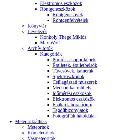
Elekt­ro­mos esz­kö­zök
Rönt­gen­esz­kö­zök
Rönt­gen­csö­vek
Rönt­gen­fel­vé­te­lek
Könyv­tár
Le­ve­le­zés
Kon­koly The­ge Mik­lós
Max Wolf
Ar­chív fo­tók
Ka­te­gó­ri­ák
Port­rék, cso­port­ké­pek
Épü­le­tek, épü­let­bel­sők
Táv­csö­vek, ka­me­rák
Spekt­rosz­kó­pok
Csil­la­gá­sza­ti mű­sze­rek
Me­cha­ni­kai mű­hely
Idő­mé­ré­si esz­kö­zök
Elekt­ro­mos esz­kö­zök
Fi­zi­kai la­bo­ra­tó­ri­um
Tag­díj­bi­zony­la­tok
Fo­tog­rá­fi­ák hát­ol­da­lai
Me­te­o­rit­ki­ál­lí­tás
Me­te­o­ri­tok
Kő­me­te­o­ri­tok
Vas­me­te­o­ri­tok