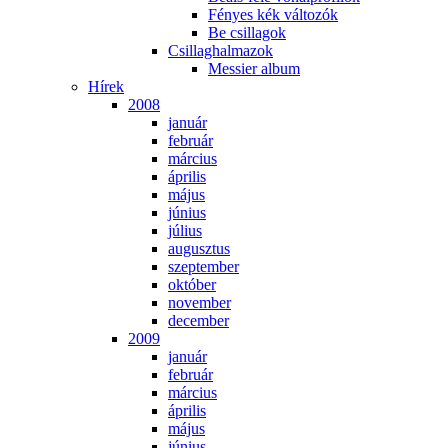
Fé­nyes kék vál­to­zók
Be csil­la­gok
Csil­lag­hal­ma­zok
Mes­si­er al­bum
Hí­rek
2008
ja­nu­ár
feb­ru­ár
már­ci­us
áp­ri­lis
má­jus
jú­ni­us
jú­li­us
au­gusz­tus
szep­tem­ber
ok­tó­ber
no­vem­ber
de­cem­ber
2009
ja­nu­ár
feb­ru­ár
már­ci­us
áp­ri­lis
má­jus
jú­ni­us