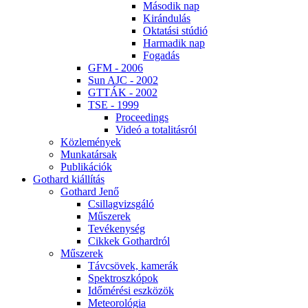
Má­so­dik nap
Ki­rán­du­lás
Ok­ta­tá­si stú­dió
Har­ma­dik nap
Fo­ga­dás
GFM - 2006
Sun AJC - 2002
GT­TÁK - 2002
TSE - 1999
Pro­ce­e­dings
Vi­deó a to­ta­li­tás­ról
Köz­le­mé­nyek
Mun­ka­tár­sak
Pub­li­ká­ci­ók
Got­hard ki­ál­lí­tás
Got­hard Je­nő
Csil­lag­vizs­gá­ló
Mű­sze­rek
Te­vé­keny­ség
Cik­kek Got­hard­ról
Mű­sze­rek
Táv­csö­vek, ka­me­rák
Spekt­rosz­kó­pok
Idő­mé­ré­si esz­kö­zök
Me­te­o­ro­ló­gia