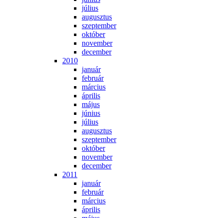
jú­li­us
au­gusz­tus
szep­tem­ber
ok­tó­ber
no­vem­ber
de­cem­ber
2010
ja­nu­ár
feb­ru­ár
már­ci­us
áp­ri­lis
má­jus
jú­ni­us
jú­li­us
au­gusz­tus
szep­tem­ber
ok­tó­ber
no­vem­ber
de­cem­ber
2011
ja­nu­ár
feb­ru­ár
már­ci­us
áp­ri­lis