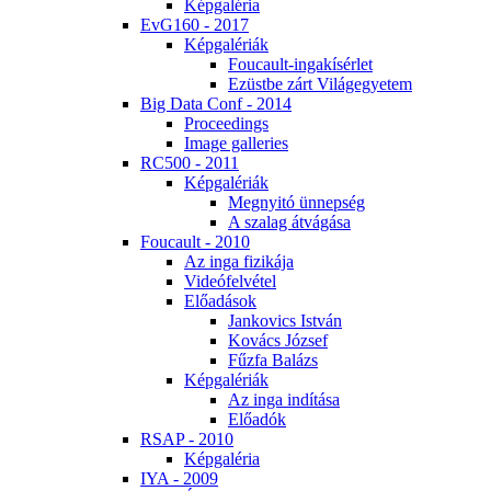
Kép­ga­lé­ria
EvG160 - 2017
Kép­ga­lé­ri­ák
Fo­u­ca­ult-in­ga­kí­sér­let
Ezüst­be zárt Vi­lág­egye­tem
Big Da­ta Conf - 2014
Pro­ce­e­dings
Image gal­le­ri­es
RC500 - 2011
Kép­ga­lé­ri­ák
Meg­nyi­tó ün­nep­ség
A sza­lag át­vá­gá­sa
Fo­u­ca­ult - 2010
Az in­ga fi­zi­ká­ja
Vi­de­ó­fel­vé­tel
Elő­adá­sok
Jan­ko­vics Ist­ván
Ko­vács Jó­zsef
Fűz­fa Ba­lázs
Kép­ga­lé­ri­ák
Az in­ga in­dí­tá­sa
Elő­adók
RSAP - 2010
Kép­ga­lé­ria
IYA - 2009