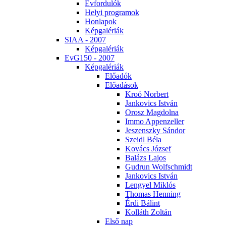
Év­for­du­lók
He­lyi prog­ra­mok
Hon­la­pok
Kép­ga­lé­ri­ák
SI­AA - 2007
Kép­ga­lé­ri­ák
EvG150 - 2007
Kép­ga­lé­ri­ák
Elő­adók
Elő­adá­sok
Kroó Nor­bert
Jan­ko­vics Ist­ván
Orosz Mag­dol­na
Im­mo Ap­pen­zel­ler
Je­szensz­ky Sán­dor
Szeidl Bé­la
Ko­vács Jó­zsef
Ba­lázs La­jos
Gud­run Wolfsch­midt
Jan­ko­vics Ist­ván
Len­gyel Mik­lós
Tho­mas Hen­ning
Ér­di Bá­lint
Kol­láth Zol­tán
El­ső nap