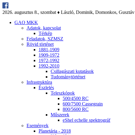
2026. au­gusz­tus 8., szom­bat ♦ Lász­ló, Do­mi­nik, Do­mon­kos, Gusz­táv
GAO MKK
Ada­tok, kap­cso­lat
Tér­kép
Fel­ada­tok, SZMSZ
Rö­vid tör­té­net
1881-1909
1909-1972
1972-1992
1992-2010
Csil­la­gá­sza­ti ku­ta­tá­sok
Tu­do­mány­tör­té­net
Inf­ra­struk­tú­ra
Ész­le­lés
Te­lesz­kó­pok
500/4500 RC
600/7500 Cas­seg­ra­in
800/5600 RC
Mű­sze­rek
eS­hel echel­le spekt­ro­gráf
Ese­mé­nyek
Pla­ne­tá­ria - 2018