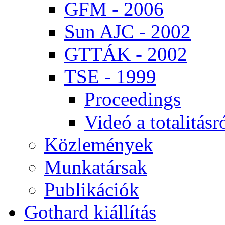
GFM - 2006
Sun AJC - 2002
GT­TÁK - 2002
TSE - 1999
Pro­ce­e­dings
Vi­deó a to­ta­li­tás­r
Köz­le­mé­nyek
Mun­ka­tár­sak
Pub­li­ká­ci­ók
Got­hard ki­ál­lí­tás