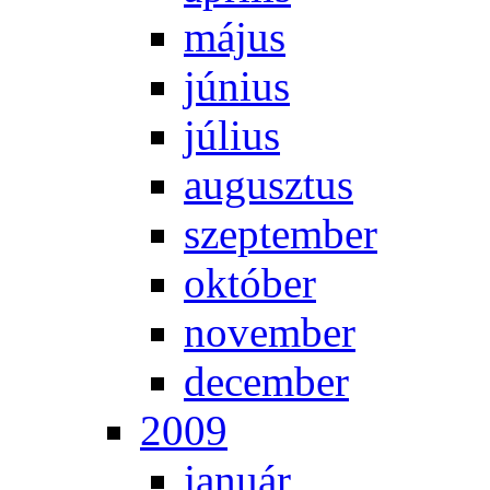
má­jus
jú­ni­us
jú­li­us
au­gusz­tus
szep­tem­ber
ok­tó­ber
no­vem­ber
de­cem­ber
2009
ja­nu­ár