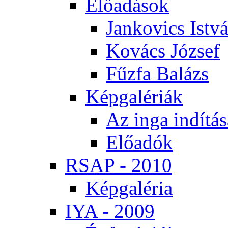
Elő­adá­sok
Jan­ko­vics Ist­v
Ko­vács Jó­zsef
Fűz­fa Ba­lázs
Kép­ga­lé­ri­ák
Az in­ga in­dí­tá­
Elő­adók
RSAP - 2010
Kép­ga­lé­ria
IYA - 2009