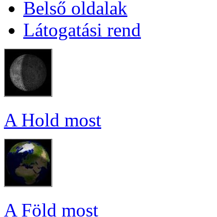
Bel­ső ol­da­lak
Lá­to­ga­tá­si rend
A Hold most
A Föld most