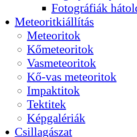
Fo­tog­rá­fi­ák hát­ol­
Me­te­o­rit­ki­ál­lí­tás
Me­te­o­ri­tok
Kő­me­te­o­ri­tok
Vas­me­te­o­ri­tok
Kő-vas me­te­o­ri­tok
Imp­ak­ti­tok
Tek­ti­tek
Kép­ga­lé­ri­ák
Csil­la­gá­szat