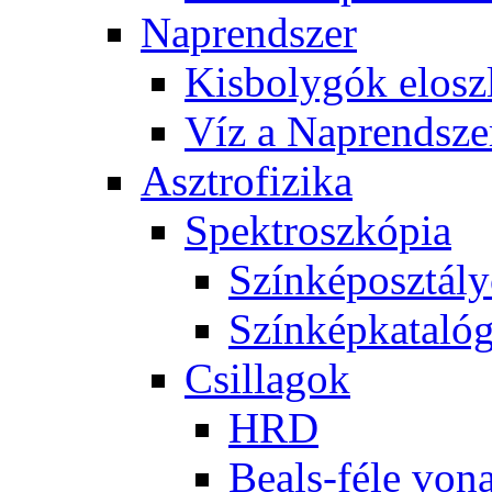
Nap­rend­szer
Kis­boly­gók el­osz­
Víz a Nap­rend­sze
Aszt­ro­fi­zi­ka
Spekt­rosz­kó­pia
Szín­kép­osz­tá­l
Szín­kép­ka­ta­ló­
Csil­la­gok
HRD
Be­als-fé­le vo­na