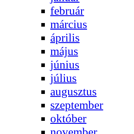
feb­ru­ár
már­ci­us
áp­ri­lis
má­jus
jú­ni­us
jú­li­us
au­gusz­tus
szep­tem­ber
ok­tó­ber
no­vem­ber