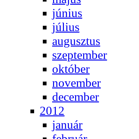
jú­ni­us
jú­li­us
au­gusz­tus
szep­tem­ber
ok­tó­ber
no­vem­ber
de­cem­ber
2012
ja­nu­ár
feb­ru­ár