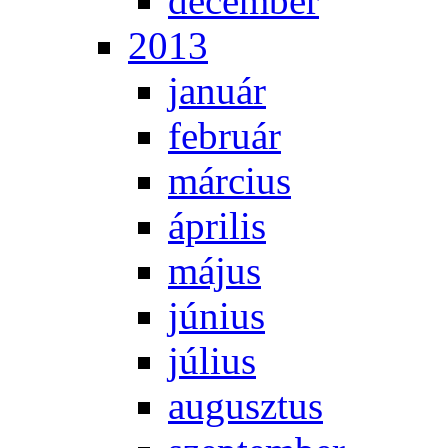
de­cem­ber
2013
ja­nu­ár
feb­ru­ár
már­ci­us
áp­ri­lis
má­jus
jú­ni­us
jú­li­us
au­gusz­tus