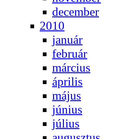
de­cem­ber
2010
ja­nu­ár
feb­ru­ár
már­ci­us
áp­ri­lis
má­jus
jú­ni­us
jú­li­us
au­gusz­tus