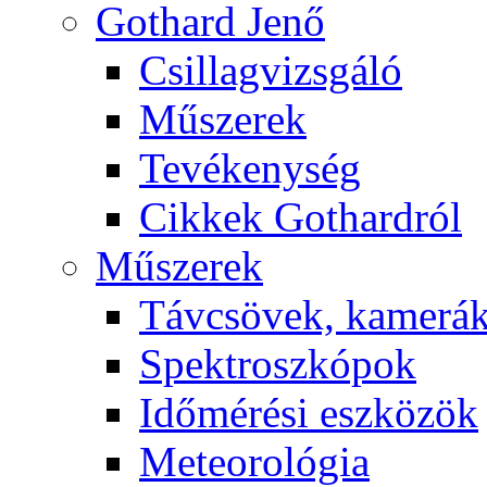
Got­hard Je­nő
Csil­lag­vizs­gá­ló
Mű­sze­rek
Te­vé­keny­ség
Cik­kek Got­hard­ról
Mű­sze­rek
Táv­csö­vek, ka­me­rá
Spekt­rosz­kó­pok
Idő­mé­ré­si esz­kö­zök
Me­te­o­ro­ló­gia