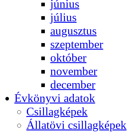
jú­ni­us
jú­li­us
au­gusz­tus
szep­tem­ber
ok­tó­ber
no­vem­ber
de­cem­ber
Év­köny­vi ada­tok
Csil­lag­ké­pek
Ál­lat­övi csil­lag­ké­pek