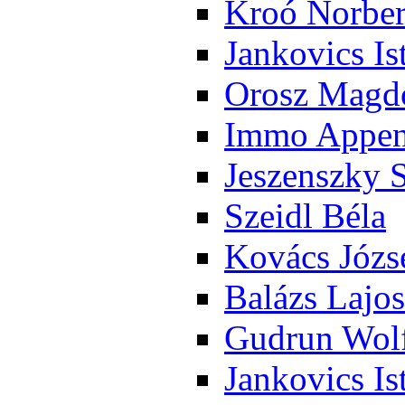
Kroó Nor­ber
Jan­ko­vics Is
Orosz Mag­do
Im­mo Ap­pen­
Je­szensz­ky 
Szeidl Bé­la
Ko­vács Jó­zs
Ba­lázs La­jos
Gud­run Wolf
Jan­ko­vics Is