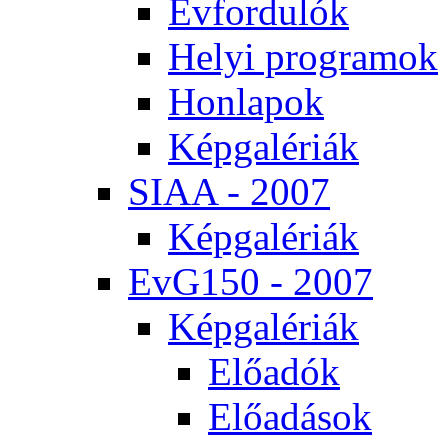
Év­for­du­lók
He­lyi prog­ra­mok
Hon­la­pok
Kép­ga­lé­ri­ák
SI­AA - 2007
Kép­ga­lé­ri­ák
EvG150 - 2007
Kép­ga­lé­ri­ák
Elő­adók
Elő­adá­sok