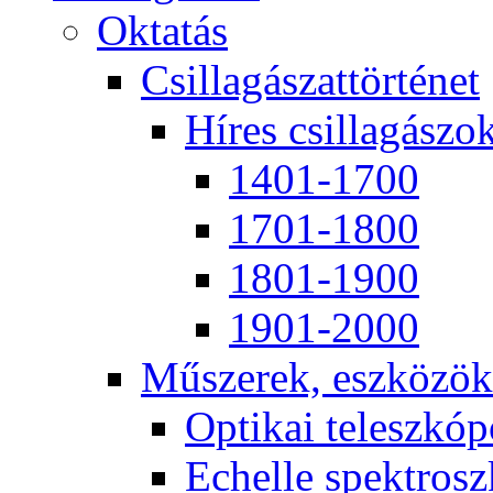
Ok­ta­tás
Csil­la­gá­szat­tör­té­net
Hí­res csil­la­gá­szo
1401-1700
1701-1800
1801-1900
1901-2000
Mű­sze­rek, esz­kö­zök
Op­ti­kai te­lesz­kó­
Echel­le spekt­rosz­