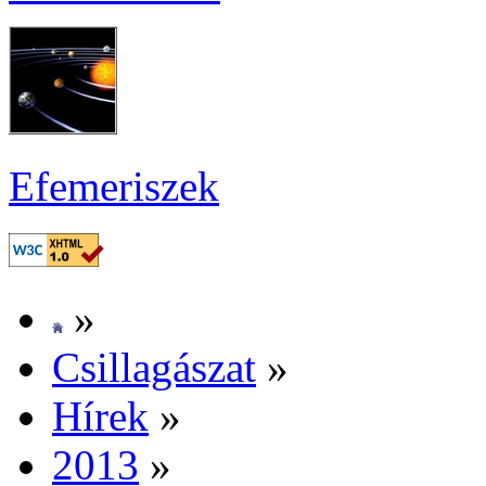
Efe­me­ri­szek
»
Csil­la­gá­szat
»
Hí­rek
»
2013
»