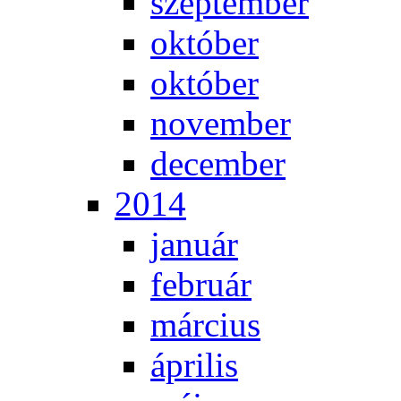
szep­tem­ber
ok­tó­ber
ok­tó­ber
no­vem­ber
de­cem­ber
2014
ja­nu­ár
feb­ru­ár
már­ci­us
áp­ri­lis