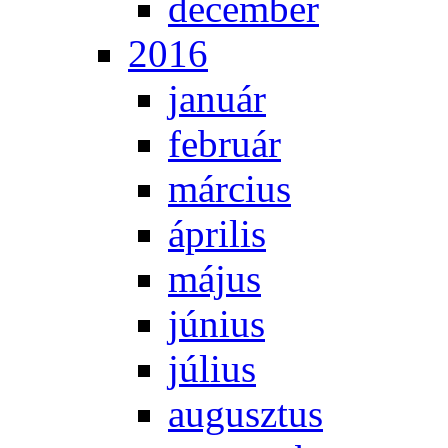
de­cem­ber
2016
ja­nu­ár
feb­ru­ár
már­ci­us
áp­ri­lis
má­jus
jú­ni­us
jú­li­us
au­gusz­tus