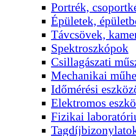
Port­rék, cso­port­k
Épü­le­tek, épü­let­b
Táv­csö­vek, ka­me­
Spekt­rosz­kó­pok
Csil­la­gá­sza­ti mű­
Me­cha­ni­kai mű­h
Idő­mé­ré­si esz­kö­
Elekt­ro­mos esz­kö
Fi­zi­kai la­bo­ra­tó­r
Tag­díj­bi­zony­la­to