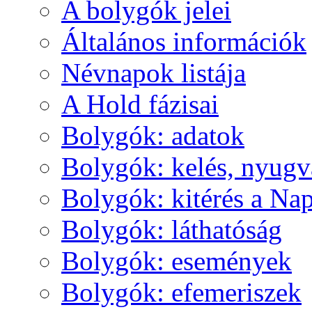
A boly­gók je­lei
Ál­ta­lá­nos in­for­má­ci­ók
Név­na­pok lis­tá­ja
A Hold fá­zi­sai
Boly­gók: ada­tok
Boly­gók: ke­lés, nyug­v
Boly­gók: ki­té­rés a Nap
Boly­gók: lát­ha­tó­ság
Boly­gók: ese­mé­nyek
Boly­gók: efe­me­ri­szek