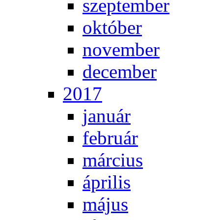
szep­tem­ber
ok­tó­ber
no­vem­ber
de­cem­ber
2017
ja­nu­ár
feb­ru­ár
már­ci­us
áp­ri­lis
má­jus