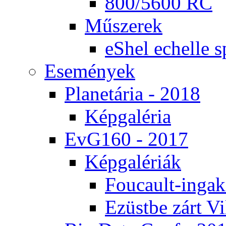
800/5600 RC
Mű­sze­rek
eS­hel echel­le s
Ese­mé­nyek
Pla­ne­tá­ria - 2018
Kép­ga­lé­ria
EvG160 - 2017
Kép­ga­lé­ri­ák
Fo­u­ca­ult-in­ga­kí
Ezüst­be zárt Vi