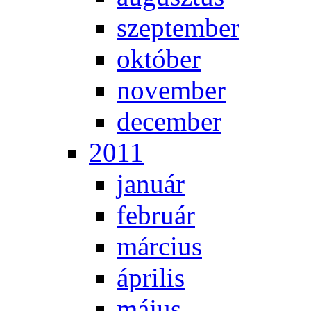
szep­tem­ber
ok­tó­ber
no­vem­ber
de­cem­ber
2011
ja­nu­ár
feb­ru­ár
már­ci­us
áp­ri­lis
má­jus