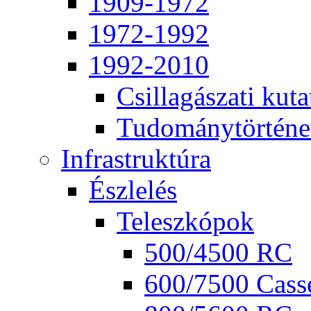
1909-1972
1972-1992
1992-2010
Csil­la­gá­sza­ti ku­ta
Tu­do­mány­tör­té­ne
Inf­ra­struk­tú­ra
Ész­le­lés
Te­lesz­kó­pok
500/4500 RC
600/7500 Cas­se