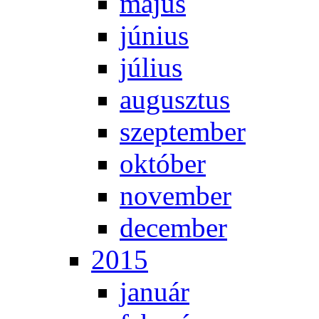
má­jus
jú­ni­us
jú­li­us
au­gusz­tus
szep­tem­ber
ok­tó­ber
no­vem­ber
de­cem­ber
2015
ja­nu­ár