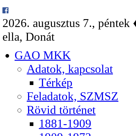
2026. au­gusz­tus 7., pén­tek ♦
el­la, Do­nát
GAO MKK
Ada­tok, kap­cso­lat
Tér­kép
Fel­ada­tok, SZMSZ
Rö­vid tör­té­net
1881-1909