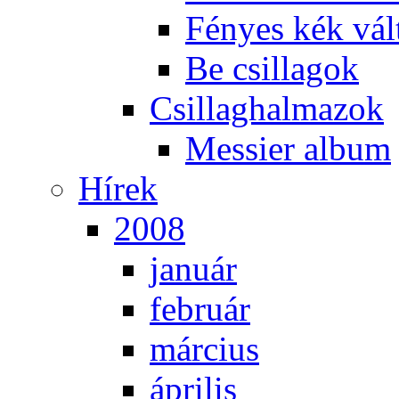
Fé­nyes kék vál­
Be csil­la­gok
Csil­lag­hal­ma­zok
Mes­si­er al­bum
Hí­rek
2008
ja­nu­ár
feb­ru­ár
már­ci­us
áp­ri­lis