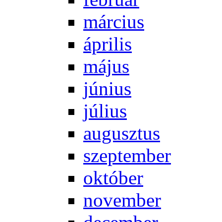
már­ci­us
áp­ri­lis
má­jus
jú­ni­us
jú­li­us
au­gusz­tus
szep­tem­ber
ok­tó­ber
no­vem­ber