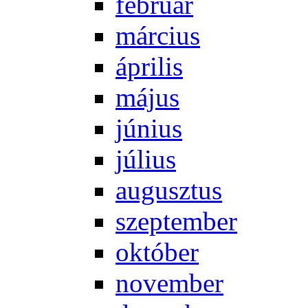
feb­ru­ár
már­ci­us
áp­ri­lis
má­jus
jú­ni­us
jú­li­us
au­gusz­tus
szep­tem­ber
ok­tó­ber
no­vem­ber