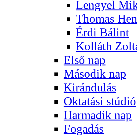
Len­gyel Mik
Tho­mas Hen
Ér­di Bá­lint
Kol­láth Zol­
El­ső nap
Má­so­dik nap
Ki­rán­du­lás
Ok­ta­tá­si stú­dió
Har­ma­dik nap
Fo­ga­dás