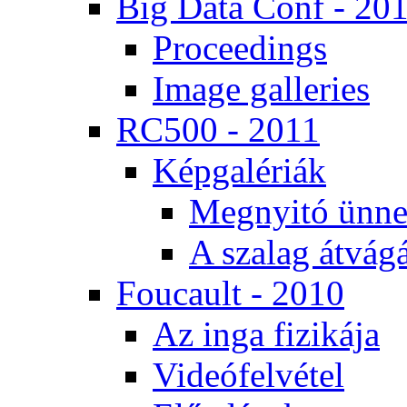
Big Da­ta Conf - 20
Pro­ce­e­dings
Image gal­le­ri­es
RC500 - 2011
Kép­ga­lé­ri­ák
Meg­nyi­tó ün­ne
A sza­lag át­vá­gá
Fo­u­ca­ult - 2010
Az in­ga fi­zi­ká­ja
Vi­de­ó­fel­vé­tel