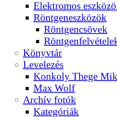
Elekt­ro­mos esz­kö­z
Rönt­gen­esz­kö­zök
Rönt­gen­csö­vek
Rönt­gen­fel­vé­te­le
Könyv­tár
Le­ve­le­zés
Kon­koly The­ge Mik­
Max Wolf
Ar­chív fo­tók
Ka­te­gó­ri­ák