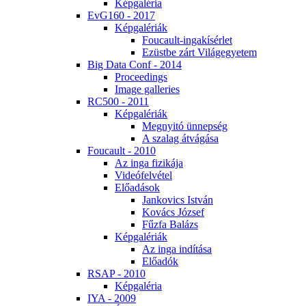
Kép­ga­lé­ria
EvG160 - 2017
Kép­ga­lé­ri­ák
Fo­u­ca­ult-in­ga­kí­sér­let
Ezüst­be zárt Vi­lág­egye­tem
Big Da­ta Conf - 2014
Pro­ce­e­dings
Image gal­le­ri­es
RC500 - 2011
Kép­ga­lé­ri­ák
Meg­nyi­tó ün­nep­ség
A sza­lag át­vá­gá­sa
Fo­u­ca­ult - 2010
Az in­ga fi­zi­ká­ja
Vi­de­ó­fel­vé­tel
Elő­adá­sok
Jan­ko­vics Ist­ván
Ko­vács Jó­zsef
Fűz­fa Ba­lázs
Kép­ga­lé­ri­ák
Az in­ga in­dí­tá­sa
Elő­adók
RSAP - 2010
Kép­ga­lé­ria
IYA - 2009