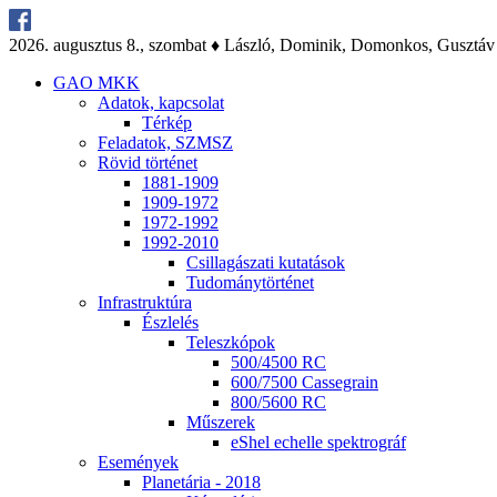
2026. au­gusz­tus 8., szom­bat ♦ Lász­ló, Do­mi­nik, Do­mon­kos, Gusz­táv
GAO MKK
Ada­tok, kap­cso­lat
Tér­kép
Fel­ada­tok, SZMSZ
Rö­vid tör­té­net
1881-1909
1909-1972
1972-1992
1992-2010
Csil­la­gá­sza­ti ku­ta­tá­sok
Tu­do­mány­tör­té­net
Inf­ra­struk­tú­ra
Ész­le­lés
Te­lesz­kó­pok
500/4500 RC
600/7500 Cas­seg­ra­in
800/5600 RC
Mű­sze­rek
eS­hel echel­le spekt­ro­gráf
Ese­mé­nyek
Pla­ne­tá­ria - 2018