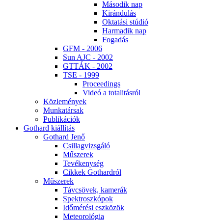
Má­so­dik nap
Ki­rán­du­lás
Ok­ta­tá­si stú­dió
Har­ma­dik nap
Fo­ga­dás
GFM - 2006
Sun AJC - 2002
GT­TÁK - 2002
TSE - 1999
Pro­ce­e­dings
Vi­deó a to­ta­li­tás­ról
Köz­le­mé­nyek
Mun­ka­tár­sak
Pub­li­ká­ci­ók
Got­hard ki­ál­lí­tás
Got­hard Je­nő
Csil­lag­vizs­gá­ló
Mű­sze­rek
Te­vé­keny­ség
Cik­kek Got­hard­ról
Mű­sze­rek
Táv­csö­vek, ka­me­rák
Spekt­rosz­kó­pok
Idő­mé­ré­si esz­kö­zök
Me­te­o­ro­ló­gia