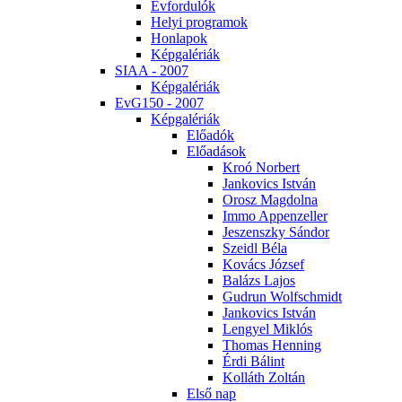
Év­for­du­lók
He­lyi prog­ra­mok
Hon­la­pok
Kép­ga­lé­ri­ák
SI­AA - 2007
Kép­ga­lé­ri­ák
EvG150 - 2007
Kép­ga­lé­ri­ák
Elő­adók
Elő­adá­sok
Kroó Nor­bert
Jan­ko­vics Ist­ván
Orosz Mag­dol­na
Im­mo Ap­pen­zel­ler
Je­szensz­ky Sán­dor
Szeidl Bé­la
Ko­vács Jó­zsef
Ba­lázs La­jos
Gud­run Wolfsch­midt
Jan­ko­vics Ist­ván
Len­gyel Mik­lós
Tho­mas Hen­ning
Ér­di Bá­lint
Kol­láth Zol­tán
El­ső nap