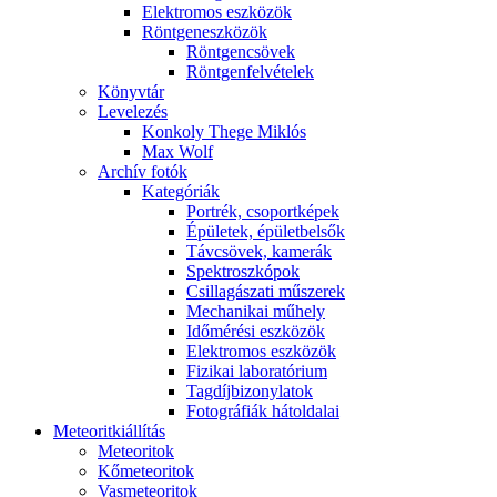
Elekt­ro­mos esz­kö­zök
Rönt­gen­esz­kö­zök
Rönt­gen­csö­vek
Rönt­gen­fel­vé­te­lek
Könyv­tár
Le­ve­le­zés
Kon­koly The­ge Mik­lós
Max Wolf
Ar­chív fo­tók
Ka­te­gó­ri­ák
Port­rék, cso­port­ké­pek
Épü­le­tek, épü­let­bel­sők
Táv­csö­vek, ka­me­rák
Spekt­rosz­kó­pok
Csil­la­gá­sza­ti mű­sze­rek
Me­cha­ni­kai mű­hely
Idő­mé­ré­si esz­kö­zök
Elekt­ro­mos esz­kö­zök
Fi­zi­kai la­bo­ra­tó­ri­um
Tag­díj­bi­zony­la­tok
Fo­tog­rá­fi­ák hát­ol­da­lai
Me­te­o­rit­ki­ál­lí­tás
Me­te­o­ri­tok
Kő­me­te­o­ri­tok
Vas­me­te­o­ri­tok