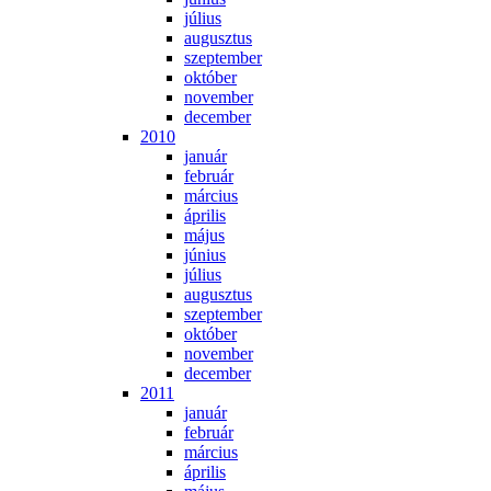
jú­li­us
au­gusz­tus
szep­tem­ber
ok­tó­ber
no­vem­ber
de­cem­ber
2010
ja­nu­ár
feb­ru­ár
már­ci­us
áp­ri­lis
má­jus
jú­ni­us
jú­li­us
au­gusz­tus
szep­tem­ber
ok­tó­ber
no­vem­ber
de­cem­ber
2011
ja­nu­ár
feb­ru­ár
már­ci­us
áp­ri­lis