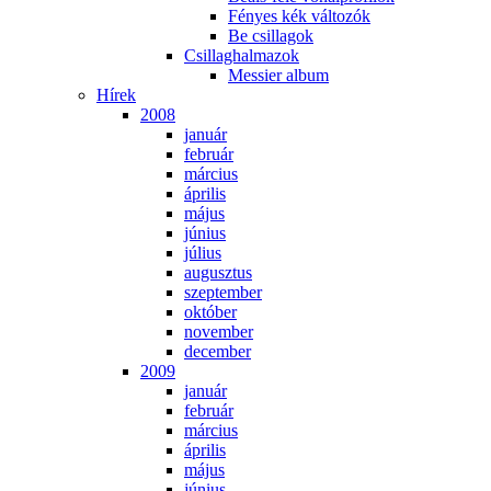
Fé­nyes kék vál­to­zók
Be csil­la­gok
Csil­lag­hal­ma­zok
Mes­si­er al­bum
Hí­rek
2008
ja­nu­ár
feb­ru­ár
már­ci­us
áp­ri­lis
má­jus
jú­ni­us
jú­li­us
au­gusz­tus
szep­tem­ber
ok­tó­ber
no­vem­ber
de­cem­ber
2009
ja­nu­ár
feb­ru­ár
már­ci­us
áp­ri­lis
má­jus
jú­ni­us