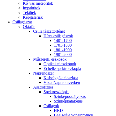
Kő-vas me­te­o­ri­tok
Imp­ak­ti­tok
Tek­ti­tek
Kép­ga­lé­ri­ák
Csil­la­gá­szat
Ok­ta­tás
Csil­la­gá­szat­tör­té­net
Hí­res csil­la­gá­szok
1401-1700
1701-1800
1801-1900
1901-2000
Mű­sze­rek, esz­kö­zök
Op­ti­kai te­lesz­kó­pok
Echel­le spekt­rosz­kó­pia
Nap­rend­szer
Kis­boly­gók el­osz­lá­sa
Víz a Nap­rend­szer­ben
Aszt­ro­fi­zi­ka
Spekt­rosz­kó­pia
Szín­kép­osz­tá­lyo­zás
Szín­kép­ka­ta­ló­gus
Csil­la­gok
HRD
Be­als-fé­le vo­nal­pro­fi­lok