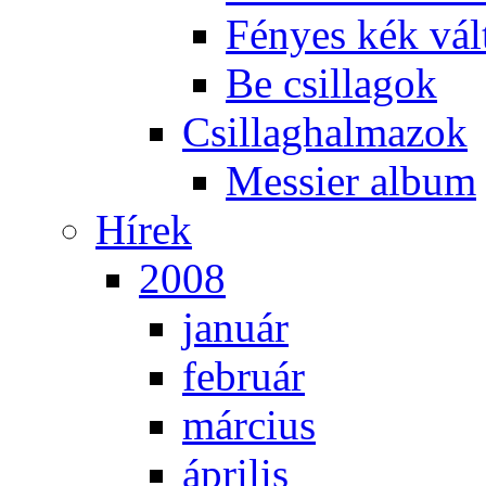
Fé­nyes kék vál­
Be csil­la­gok
Csil­lag­hal­ma­zok
Mes­si­er al­bum
Hí­rek
2008
ja­nu­ár
feb­ru­ár
már­ci­us
áp­ri­lis