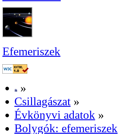
Efe­me­ri­szek
»
Csil­la­gá­szat
»
Év­köny­vi ada­tok
»
Boly­gók: efe­me­ri­szek