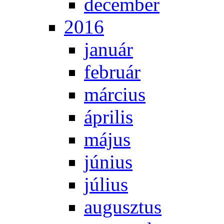
de­cem­ber
2016
ja­nu­ár
feb­ru­ár
már­ci­us
áp­ri­lis
má­jus
jú­ni­us
jú­li­us
au­gusz­tus