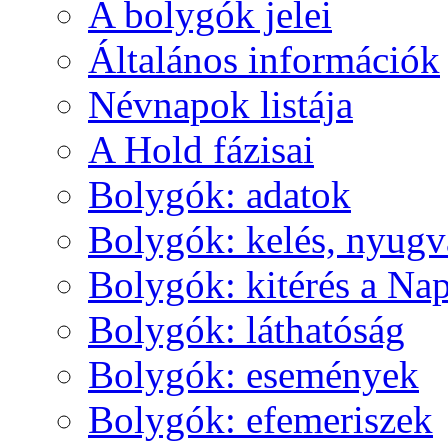
A boly­gók je­lei
Ál­ta­lá­nos in­for­má­ci­ók
Név­na­pok lis­tá­ja
A Hold fá­zi­sai
Boly­gók: ada­tok
Boly­gók: ke­lés, nyug­v
Boly­gók: ki­té­rés a Nap
Boly­gók: lát­ha­tó­ság
Boly­gók: ese­mé­nyek
Boly­gók: efe­me­ri­szek