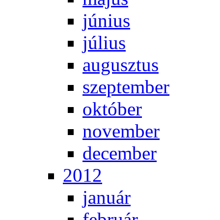
jú­ni­us
jú­li­us
au­gusz­tus
szep­tem­ber
ok­tó­ber
no­vem­ber
de­cem­ber
2012
ja­nu­ár
feb­ru­ár