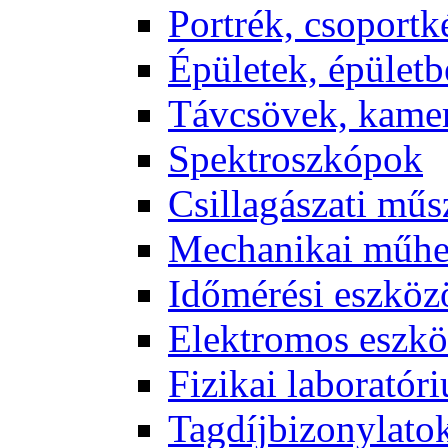
Port­rék, cso­port­k
Épü­le­tek, épü­let­b
Táv­csö­vek, ka­me­
Spekt­rosz­kó­pok
Csil­la­gá­sza­ti mű­
Me­cha­ni­kai mű­h
Idő­mé­ré­si esz­kö­
Elekt­ro­mos esz­kö
Fi­zi­kai la­bo­ra­tó­r
Tag­díj­bi­zony­la­to