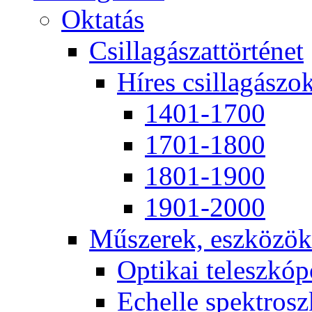
Ok­ta­tás
Csil­la­gá­szat­tör­té­net
Hí­res csil­la­gá­szo
1401-1700
1701-1800
1801-1900
1901-2000
Mű­sze­rek, esz­kö­zök
Op­ti­kai te­lesz­kó­
Echel­le spekt­rosz­