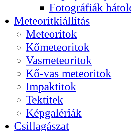
Fo­tog­rá­fi­ák hát­ol­
Me­te­o­rit­ki­ál­lí­tás
Me­te­o­ri­tok
Kő­me­te­o­ri­tok
Vas­me­te­o­ri­tok
Kő-vas me­te­o­ri­tok
Imp­ak­ti­tok
Tek­ti­tek
Kép­ga­lé­ri­ák
Csil­la­gá­szat