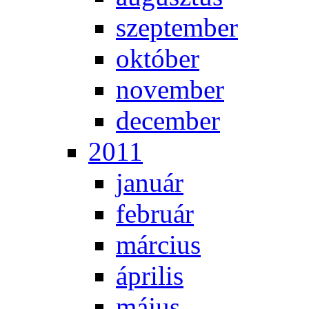
szep­tem­ber
ok­tó­ber
no­vem­ber
de­cem­ber
2011
ja­nu­ár
feb­ru­ár
már­ci­us
áp­ri­lis
má­jus