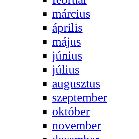
már­ci­us
áp­ri­lis
má­jus
jú­ni­us
jú­li­us
au­gusz­tus
szep­tem­ber
ok­tó­ber
no­vem­ber