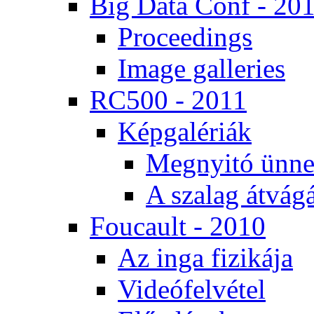
Big Da­ta Conf - 20
Pro­ce­e­dings
Image gal­le­ri­es
RC500 - 2011
Kép­ga­lé­ri­ák
Meg­nyi­tó ün­ne
A sza­lag át­vá­gá
Fo­u­ca­ult - 2010
Az in­ga fi­zi­ká­ja
Vi­de­ó­fel­vé­tel