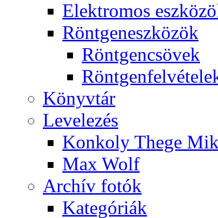
Elekt­ro­mos esz­kö­z
Rönt­gen­esz­kö­zök
Rönt­gen­csö­vek
Rönt­gen­fel­vé­te­le
Könyv­tár
Le­ve­le­zés
Kon­koly The­ge Mik­
Max Wolf
Ar­chív fo­tók
Ka­te­gó­ri­ák