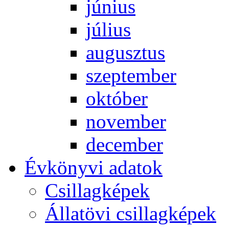
jú­ni­us
jú­li­us
au­gusz­tus
szep­tem­ber
ok­tó­ber
no­vem­ber
de­cem­ber
Év­köny­vi ada­tok
Csil­lag­ké­pek
Ál­lat­övi csil­lag­ké­pek