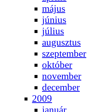
má­jus
jú­ni­us
jú­li­us
au­gusz­tus
szep­tem­ber
ok­tó­ber
no­vem­ber
de­cem­ber
2009
ja­nu­ár