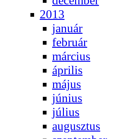
de­cem­ber
2013
ja­nu­ár
feb­ru­ár
már­ci­us
áp­ri­lis
má­jus
jú­ni­us
jú­li­us
au­gusz­tus