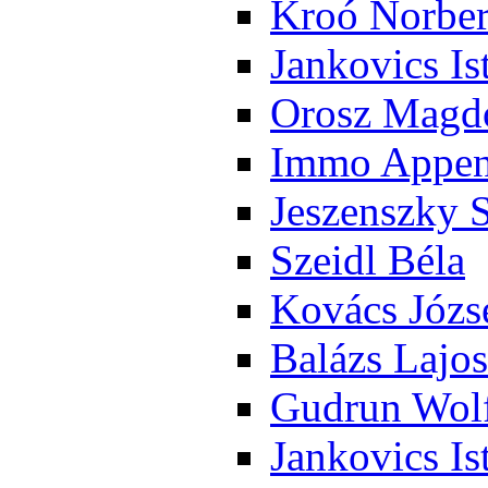
Kroó Nor­ber
Jan­ko­vics Is
Orosz Mag­do
Im­mo Ap­pen­
Je­szensz­ky 
Szeidl Bé­la
Ko­vács Jó­zs
Ba­lázs La­jos
Gud­run Wolf
Jan­ko­vics Is