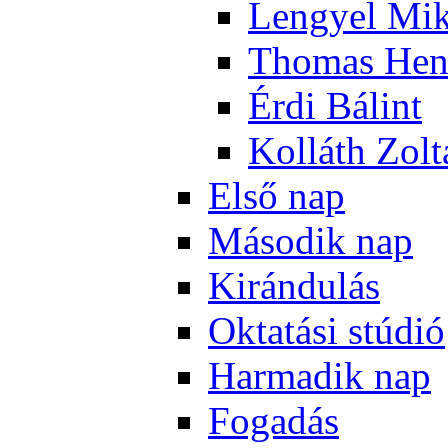
Len­gyel Mik
Tho­mas Hen
Ér­di Bá­lint
Kol­láth Zol­
El­ső nap
Má­so­dik nap
Ki­rán­du­lás
Ok­ta­tá­si stú­dió
Har­ma­dik nap
Fo­ga­dás