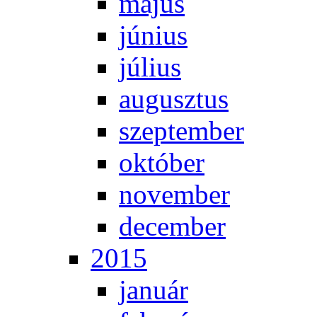
má­jus
jú­ni­us
jú­li­us
au­gusz­tus
szep­tem­ber
ok­tó­ber
no­vem­ber
de­cem­ber
2015
ja­nu­ár