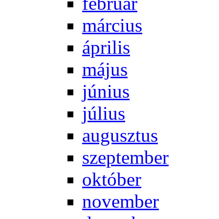
feb­ru­ár
már­ci­us
áp­ri­lis
má­jus
jú­ni­us
jú­li­us
au­gusz­tus
szep­tem­ber
ok­tó­ber
no­vem­ber