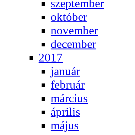
szep­tem­ber
ok­tó­ber
no­vem­ber
de­cem­ber
2017
ja­nu­ár
feb­ru­ár
már­ci­us
áp­ri­lis
má­jus