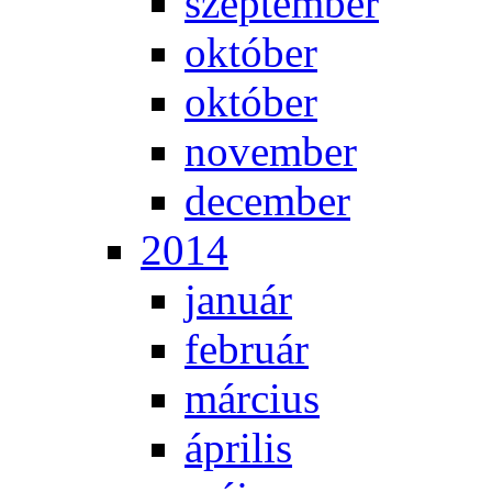
szep­tem­ber
ok­tó­ber
ok­tó­ber
no­vem­ber
de­cem­ber
2014
ja­nu­ár
feb­ru­ár
már­ci­us
áp­ri­lis