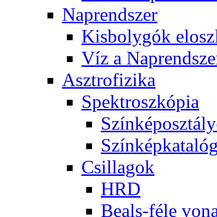
Nap­rend­szer
Kis­boly­gók el­osz­
Víz a Nap­rend­sze
Aszt­ro­fi­zi­ka
Spekt­rosz­kó­pia
Szín­kép­osz­tá­l
Szín­kép­ka­ta­ló­
Csil­la­gok
HRD
Be­als-fé­le vo­na