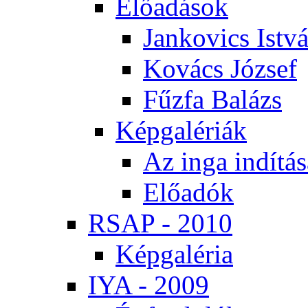
Elő­adá­sok
Jan­ko­vics Ist­v
Ko­vács Jó­zsef
Fűz­fa Ba­lázs
Kép­ga­lé­ri­ák
Az in­ga in­dí­tá­
Elő­adók
RSAP - 2010
Kép­ga­lé­ria
IYA - 2009