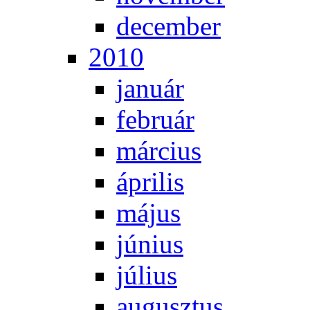
de­cem­ber
2010
ja­nu­ár
feb­ru­ár
már­ci­us
áp­ri­lis
má­jus
jú­ni­us
jú­li­us
au­gusz­tus