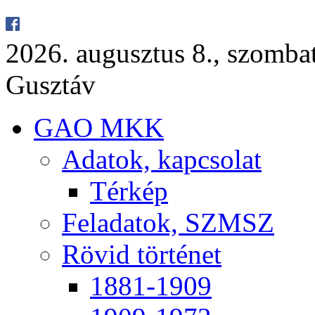
2026. au­gusz­tus 8., szom­ba
Gusz­táv
GAO MKK
Ada­tok, kap­cso­lat
Tér­kép
Fel­ada­tok, SZMSZ
Rö­vid tör­té­net
1881-1909