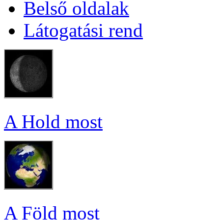
Bel­ső ol­da­lak
Lá­to­ga­tá­si rend
A Hold most
A Föld most