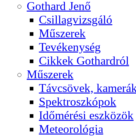
Got­hard Je­nő
Csil­lag­vizs­gá­ló
Mű­sze­rek
Te­vé­keny­ség
Cik­kek Got­hard­ról
Mű­sze­rek
Táv­csö­vek, ka­me­rá
Spekt­rosz­kó­pok
Idő­mé­ré­si esz­kö­zök
Me­te­o­ro­ló­gia