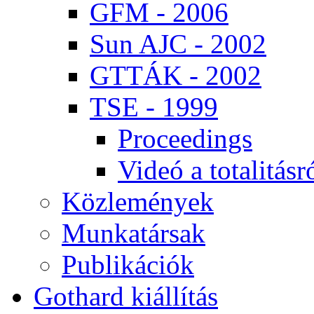
GFM - 2006
Sun AJC - 2002
GT­TÁK - 2002
TSE - 1999
Pro­ce­e­dings
Vi­deó a to­ta­li­tás­r
Köz­le­mé­nyek
Mun­ka­tár­sak
Pub­li­ká­ci­ók
Got­hard ki­ál­lí­tás