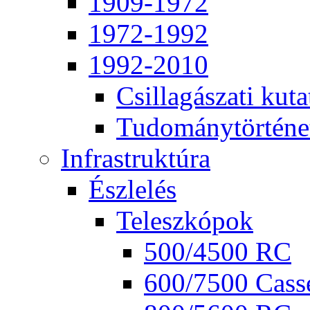
1909-1972
1972-1992
1992-2010
Csil­la­gá­sza­ti ku­ta
Tu­do­mány­tör­té­ne
Inf­ra­struk­tú­ra
Ész­le­lés
Te­lesz­kó­pok
500/4500 RC
600/7500 Cas­se