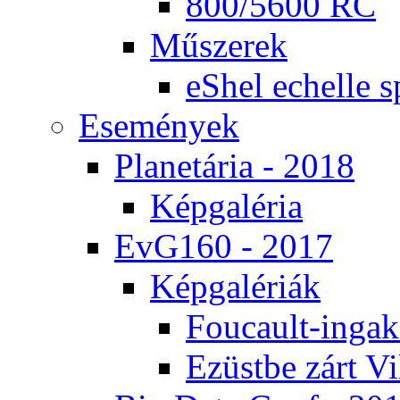
800/5600 RC
Mű­sze­rek
eS­hel echel­le s
Ese­mé­nyek
Pla­ne­tá­ria - 2018
Kép­ga­lé­ria
EvG160 - 2017
Kép­ga­lé­ri­ák
Fo­u­ca­ult-in­ga­kí
Ezüst­be zárt Vi