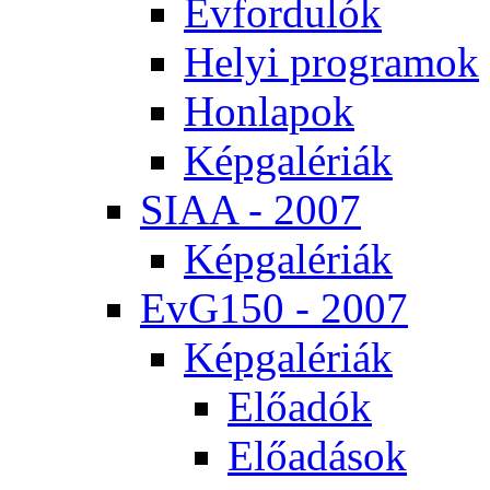
Év­for­du­lók
He­lyi prog­ra­mok
Hon­la­pok
Kép­ga­lé­ri­ák
SI­AA - 2007
Kép­ga­lé­ri­ák
EvG150 - 2007
Kép­ga­lé­ri­ák
Elő­adók
Elő­adá­sok