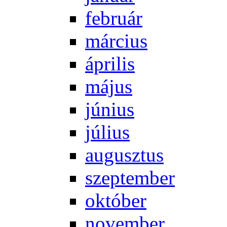
feb­ru­ár
már­ci­us
áp­ri­lis
má­jus
jú­ni­us
jú­li­us
au­gusz­tus
szep­tem­ber
ok­tó­ber
no­vem­ber