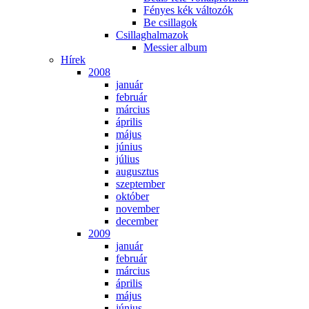
Fé­nyes kék vál­to­zók
Be csil­la­gok
Csil­lag­hal­ma­zok
Mes­si­er al­bum
Hí­rek
2008
ja­nu­ár
feb­ru­ár
már­ci­us
áp­ri­lis
má­jus
jú­ni­us
jú­li­us
au­gusz­tus
szep­tem­ber
ok­tó­ber
no­vem­ber
de­cem­ber
2009
ja­nu­ár
feb­ru­ár
már­ci­us
áp­ri­lis
má­jus
jú­ni­us