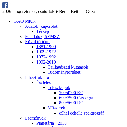
2026. au­gusz­tus 6., csü­tör­tök ♦ Ber­ta, Bet­ti­na, Gé­za
GAO MKK
Ada­tok, kap­cso­lat
Tér­kép
Fel­ada­tok, SZMSZ
Rö­vid tör­té­net
1881-1909
1909-1972
1972-1992
1992-2010
Csil­la­gá­sza­ti ku­ta­tá­sok
Tu­do­mány­tör­té­net
Inf­ra­struk­tú­ra
Ész­le­lés
Te­lesz­kó­pok
500/4500 RC
600/7500 Cas­seg­ra­in
800/5600 RC
Mű­sze­rek
eS­hel echel­le spekt­ro­gráf
Ese­mé­nyek
Pla­ne­tá­ria - 2018