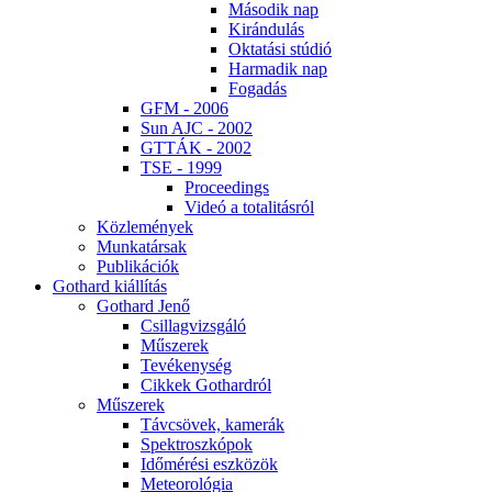
Má­so­dik nap
Ki­rán­du­lás
Ok­ta­tá­si stú­dió
Har­ma­dik nap
Fo­ga­dás
GFM - 2006
Sun AJC - 2002
GT­TÁK - 2002
TSE - 1999
Pro­ce­e­dings
Vi­deó a to­ta­li­tás­ról
Köz­le­mé­nyek
Mun­ka­tár­sak
Pub­li­ká­ci­ók
Got­hard ki­ál­lí­tás
Got­hard Je­nő
Csil­lag­vizs­gá­ló
Mű­sze­rek
Te­vé­keny­ség
Cik­kek Got­hard­ról
Mű­sze­rek
Táv­csö­vek, ka­me­rák
Spekt­rosz­kó­pok
Idő­mé­ré­si esz­kö­zök
Me­te­o­ro­ló­gia