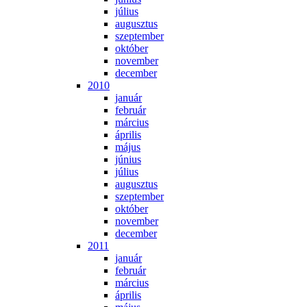
jú­li­us
au­gusz­tus
szep­tem­ber
ok­tó­ber
no­vem­ber
de­cem­ber
2010
ja­nu­ár
feb­ru­ár
már­ci­us
áp­ri­lis
má­jus
jú­ni­us
jú­li­us
au­gusz­tus
szep­tem­ber
ok­tó­ber
no­vem­ber
de­cem­ber
2011
ja­nu­ár
feb­ru­ár
már­ci­us
áp­ri­lis