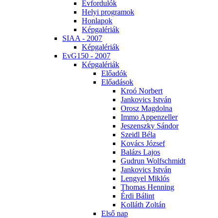
Év­for­du­lók
He­lyi prog­ra­mok
Hon­la­pok
Kép­ga­lé­ri­ák
SI­AA - 2007
Kép­ga­lé­ri­ák
EvG150 - 2007
Kép­ga­lé­ri­ák
Elő­adók
Elő­adá­sok
Kroó Nor­bert
Jan­ko­vics Ist­ván
Orosz Mag­dol­na
Im­mo Ap­pen­zel­ler
Je­szensz­ky Sán­dor
Szeidl Bé­la
Ko­vács Jó­zsef
Ba­lázs La­jos
Gud­run Wolfsch­midt
Jan­ko­vics Ist­ván
Len­gyel Mik­lós
Tho­mas Hen­ning
Ér­di Bá­lint
Kol­láth Zol­tán
El­ső nap