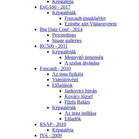
Kép­ga­lé­ria
EvG160 - 2017
Kép­ga­lé­ri­ák
Fo­u­ca­ult-in­ga­kí­sér­let
Ezüst­be zárt Vi­lág­egye­tem
Big Da­ta Conf - 2014
Pro­ce­e­dings
Image gal­le­ri­es
RC500 - 2011
Kép­ga­lé­ri­ák
Meg­nyi­tó ün­nep­ség
A sza­lag át­vá­gá­sa
Fo­u­ca­ult - 2010
Az in­ga fi­zi­ká­ja
Vi­de­ó­fel­vé­tel
Elő­adá­sok
Jan­ko­vics Ist­ván
Ko­vács Jó­zsef
Fűz­fa Ba­lázs
Kép­ga­lé­ri­ák
Az in­ga in­dí­tá­sa
Elő­adók
RSAP - 2010
Kép­ga­lé­ria
IYA - 2009