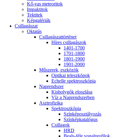
Kő-vas me­te­o­ri­tok
Imp­ak­ti­tok
Tek­ti­tek
Kép­ga­lé­ri­ák
Csil­la­gá­szat
Ok­ta­tás
Csil­la­gá­szat­tör­té­net
Hí­res csil­la­gá­szok
1401-1700
1701-1800
1801-1900
1901-2000
Mű­sze­rek, esz­kö­zök
Op­ti­kai te­lesz­kó­pok
Echel­le spekt­rosz­kó­pia
Nap­rend­szer
Kis­boly­gók el­osz­lá­sa
Víz a Nap­rend­szer­ben
Aszt­ro­fi­zi­ka
Spekt­rosz­kó­pia
Szín­kép­osz­tá­lyo­zás
Szín­kép­ka­ta­ló­gus
Csil­la­gok
HRD
Be­als-fé­le vo­nal­pro­fi­lok