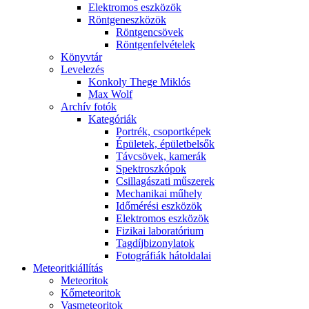
Elekt­ro­mos esz­kö­zök
Rönt­gen­esz­kö­zök
Rönt­gen­csö­vek
Rönt­gen­fel­vé­te­lek
Könyv­tár
Le­ve­le­zés
Kon­koly The­ge Mik­lós
Max Wolf
Ar­chív fo­tók
Ka­te­gó­ri­ák
Port­rék, cso­port­ké­pek
Épü­le­tek, épü­let­bel­sők
Táv­csö­vek, ka­me­rák
Spekt­rosz­kó­pok
Csil­la­gá­sza­ti mű­sze­rek
Me­cha­ni­kai mű­hely
Idő­mé­ré­si esz­kö­zök
Elekt­ro­mos esz­kö­zök
Fi­zi­kai la­bo­ra­tó­ri­um
Tag­díj­bi­zony­la­tok
Fo­tog­rá­fi­ák hát­ol­da­lai
Me­te­o­rit­ki­ál­lí­tás
Me­te­o­ri­tok
Kő­me­te­o­ri­tok
Vas­me­te­o­ri­tok