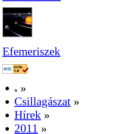
Efe­me­ri­szek
»
Csil­la­gá­szat
»
Hí­rek
»
2011
»