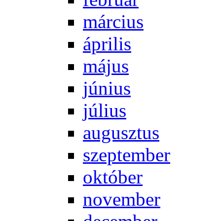
már­ci­us
áp­ri­lis
má­jus
jú­ni­us
jú­li­us
au­gusz­tus
szep­tem­ber
ok­tó­ber
no­vem­ber