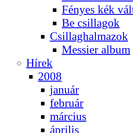
Fé­nyes kék vál­
Be csil­la­gok
Csil­lag­hal­ma­zok
Mes­si­er al­bum
Hí­rek
2008
ja­nu­ár
feb­ru­ár
már­ci­us
áp­ri­lis