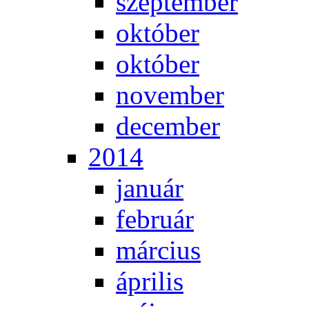
szep­tem­ber
ok­tó­ber
ok­tó­ber
no­vem­ber
de­cem­ber
2014
ja­nu­ár
feb­ru­ár
már­ci­us
áp­ri­lis