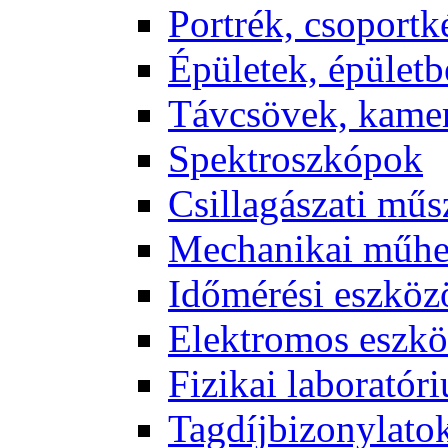
Port­rék, cso­port­k
Épü­le­tek, épü­let­b
Táv­csö­vek, ka­me­
Spekt­rosz­kó­pok
Csil­la­gá­sza­ti mű­
Me­cha­ni­kai mű­h
Idő­mé­ré­si esz­kö­
Elekt­ro­mos esz­kö
Fi­zi­kai la­bo­ra­tó­r
Tag­díj­bi­zony­la­to