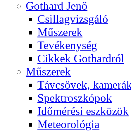
Got­hard Je­nő
Csil­lag­vizs­gá­ló
Mű­sze­rek
Te­vé­keny­ség
Cik­kek Got­hard­ról
Mű­sze­rek
Táv­csö­vek, ka­me­rá
Spekt­rosz­kó­pok
Idő­mé­ré­si esz­kö­zök
Me­te­o­ro­ló­gia