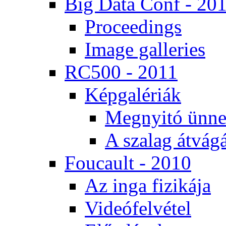
Big Da­ta Conf - 20
Pro­ce­e­dings
Image gal­le­ri­es
RC500 - 2011
Kép­ga­lé­ri­ák
Meg­nyi­tó ün­ne
A sza­lag át­vá­gá
Fo­u­ca­ult - 2010
Az in­ga fi­zi­ká­ja
Vi­de­ó­fel­vé­tel