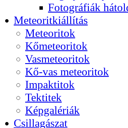
Fo­tog­rá­fi­ák hát­ol­
Me­te­o­rit­ki­ál­lí­tás
Me­te­o­ri­tok
Kő­me­te­o­ri­tok
Vas­me­te­o­ri­tok
Kő-vas me­te­o­ri­tok
Imp­ak­ti­tok
Tek­ti­tek
Kép­ga­lé­ri­ák
Csil­la­gá­szat