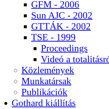
GFM - 2006
Sun AJC - 2002
GT­TÁK - 2002
TSE - 1999
Pro­ce­e­dings
Vi­deó a to­ta­li­tás­r
Köz­le­mé­nyek
Mun­ka­tár­sak
Pub­li­ká­ci­ók
Got­hard ki­ál­lí­tás