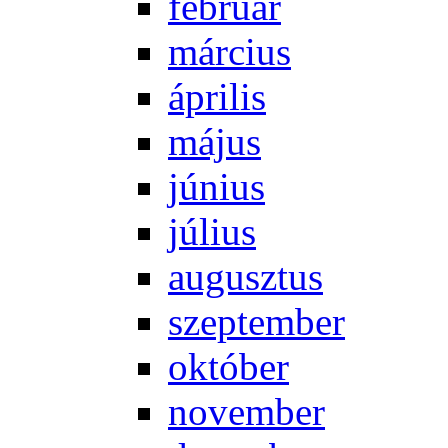
feb­ru­ár
már­ci­us
áp­ri­lis
má­jus
jú­ni­us
jú­li­us
au­gusz­tus
szep­tem­ber
ok­tó­ber
no­vem­ber