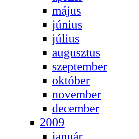
má­jus
jú­ni­us
jú­li­us
au­gusz­tus
szep­tem­ber
ok­tó­ber
no­vem­ber
de­cem­ber
2009
ja­nu­ár