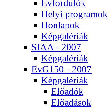
Év­for­du­lók
He­lyi prog­ra­mok
Hon­la­pok
Kép­ga­lé­ri­ák
SI­AA - 2007
Kép­ga­lé­ri­ák
EvG150 - 2007
Kép­ga­lé­ri­ák
Elő­adók
Elő­adá­sok