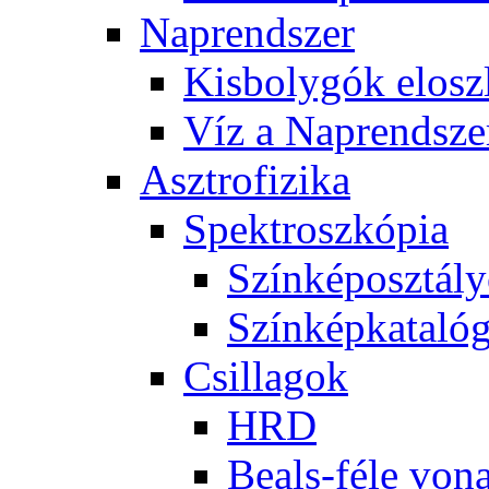
Nap­rend­szer
Kis­boly­gók el­osz­
Víz a Nap­rend­sze
Aszt­ro­fi­zi­ka
Spekt­rosz­kó­pia
Szín­kép­osz­tá­l
Szín­kép­ka­ta­ló­
Csil­la­gok
HRD
Be­als-fé­le vo­na