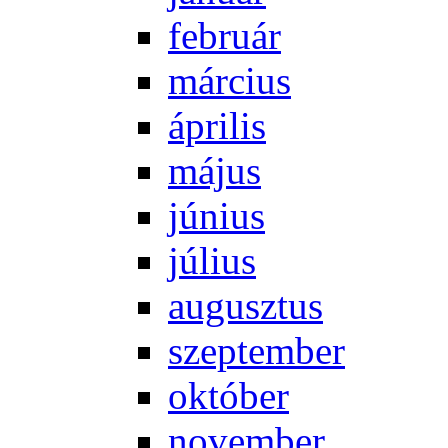
feb­ru­ár
már­ci­us
áp­ri­lis
má­jus
jú­ni­us
jú­li­us
au­gusz­tus
szep­tem­ber
ok­tó­ber
no­vem­ber