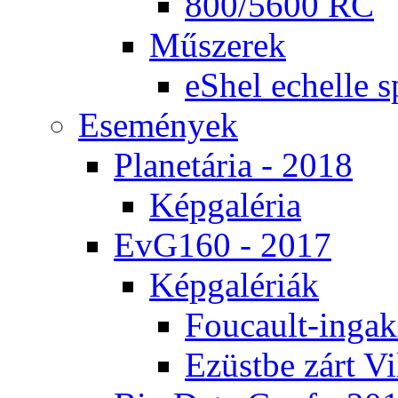
800/5600 RC
Mű­sze­rek
eS­hel echel­le s
Ese­mé­nyek
Pla­ne­tá­ria - 2018
Kép­ga­lé­ria
EvG160 - 2017
Kép­ga­lé­ri­ák
Fo­u­ca­ult-in­ga­kí
Ezüst­be zárt Vi