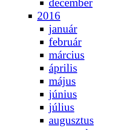
de­cem­ber
2016
ja­nu­ár
feb­ru­ár
már­ci­us
áp­ri­lis
má­jus
jú­ni­us
jú­li­us
au­gusz­tus