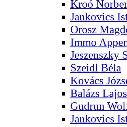
Kroó Nor­ber
Jan­ko­vics Is
Orosz Mag­do
Im­mo Ap­pen­
Je­szensz­ky 
Szeidl Bé­la
Ko­vács Jó­zs
Ba­lázs La­jos
Gud­run Wolf
Jan­ko­vics Is