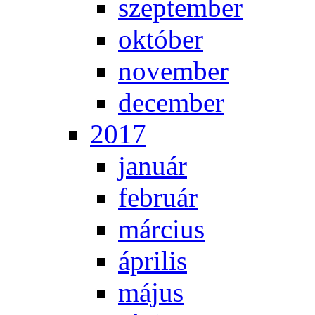
szep­tem­ber
ok­tó­ber
no­vem­ber
de­cem­ber
2017
ja­nu­ár
feb­ru­ár
már­ci­us
áp­ri­lis
má­jus