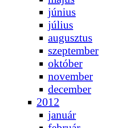
jú­ni­us
jú­li­us
au­gusz­tus
szep­tem­ber
ok­tó­ber
no­vem­ber
de­cem­ber
2012
ja­nu­ár
feb­ru­ár