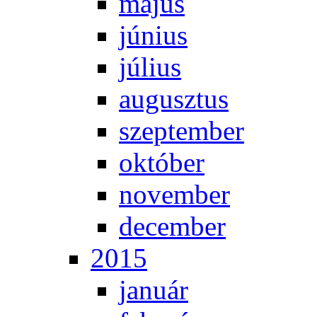
má­jus
jú­ni­us
jú­li­us
au­gusz­tus
szep­tem­ber
ok­tó­ber
no­vem­ber
de­cem­ber
2015
ja­nu­ár