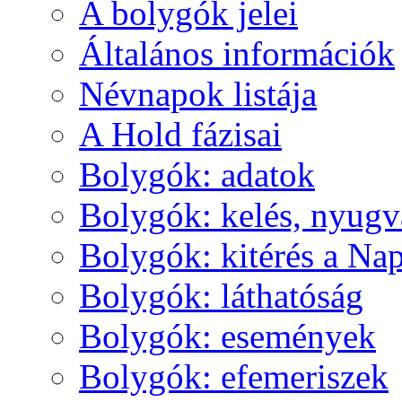
A boly­gók je­lei
Ál­ta­lá­nos in­for­má­ci­ók
Név­na­pok lis­tá­ja
A Hold fá­zi­sai
Boly­gók: ada­tok
Boly­gók: ke­lés, nyug­v
Boly­gók: ki­té­rés a Nap
Boly­gók: lát­ha­tó­ság
Boly­gók: ese­mé­nyek
Boly­gók: efe­me­ri­szek