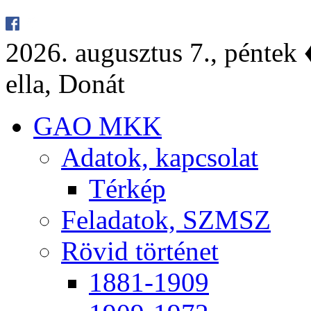
2026. au­gusz­tus 7., pén­tek ♦
el­la, Do­nát
GAO MKK
Ada­tok, kap­cso­lat
Tér­kép
Fel­ada­tok, SZMSZ
Rö­vid tör­té­net
1881-1909