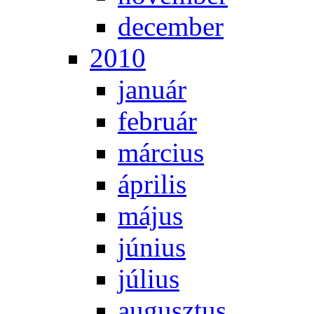
de­cem­ber
2010
ja­nu­ár
feb­ru­ár
már­ci­us
áp­ri­lis
má­jus
jú­ni­us
jú­li­us
au­gusz­tus