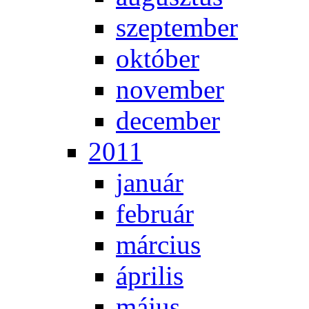
szep­tem­ber
ok­tó­ber
no­vem­ber
de­cem­ber
2011
ja­nu­ár
feb­ru­ár
már­ci­us
áp­ri­lis
má­jus