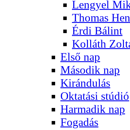
Len­gyel Mik
Tho­mas Hen
Ér­di Bá­lint
Kol­láth Zol­
El­ső nap
Má­so­dik nap
Ki­rán­du­lás
Ok­ta­tá­si stú­dió
Har­ma­dik nap
Fo­ga­dás