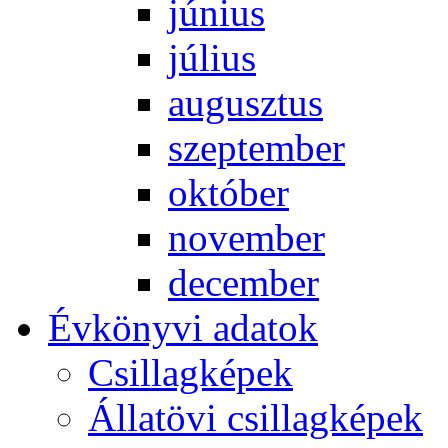
jú­ni­us
jú­li­us
au­gusz­tus
szep­tem­ber
ok­tó­ber
no­vem­ber
de­cem­ber
Év­köny­vi ada­tok
Csil­lag­ké­pek
Ál­lat­övi csil­lag­ké­pek