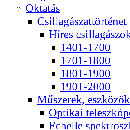
Ok­ta­tás
Csil­la­gá­szat­tör­té­net
Hí­res csil­la­gá­szo
1401-1700
1701-1800
1801-1900
1901-2000
Mű­sze­rek, esz­kö­zök
Op­ti­kai te­lesz­kó­
Echel­le spekt­rosz­