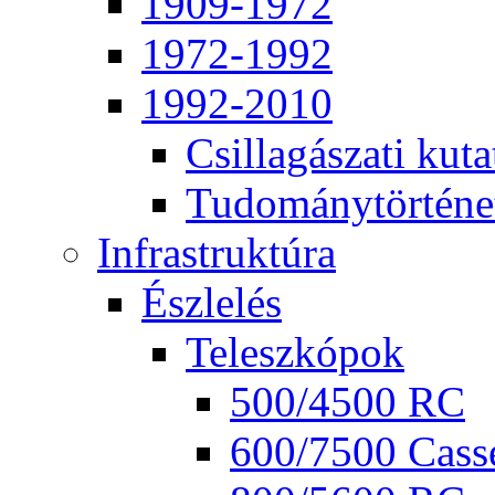
1909-1972
1972-1992
1992-2010
Csil­la­gá­sza­ti ku­ta
Tu­do­mány­tör­té­ne
Inf­ra­struk­tú­ra
Ész­le­lés
Te­lesz­kó­pok
500/4500 RC
600/7500 Cas­se