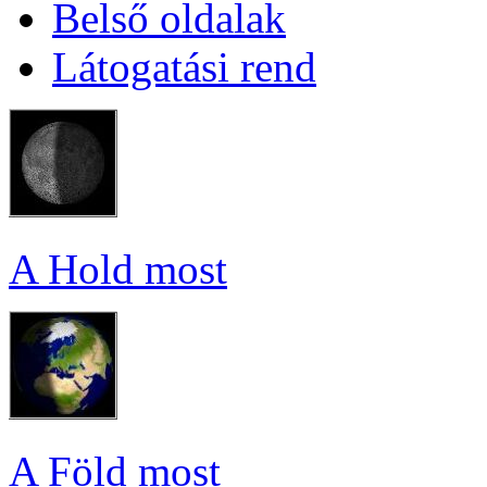
Bel­ső ol­da­lak
Lá­to­ga­tá­si rend
A Hold most
A Föld most