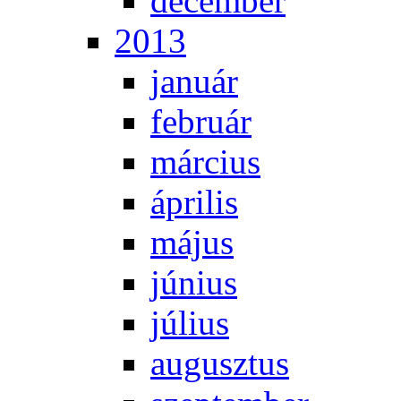
de­cem­ber
2013
ja­nu­ár
feb­ru­ár
már­ci­us
áp­ri­lis
má­jus
jú­ni­us
jú­li­us
au­gusz­tus