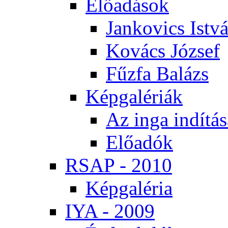
Elő­adá­sok
Jan­ko­vics Ist­v
Ko­vács Jó­zsef
Fűz­fa Ba­lázs
Kép­ga­lé­ri­ák
Az in­ga in­dí­tá­
Elő­adók
RSAP - 2010
Kép­ga­lé­ria
IYA - 2009