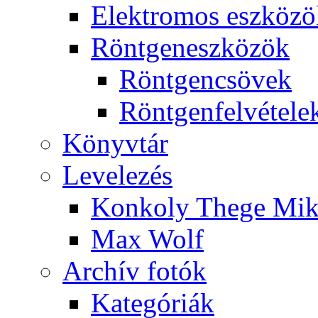
Elekt­ro­mos esz­kö­z
Rönt­gen­esz­kö­zök
Rönt­gen­csö­vek
Rönt­gen­fel­vé­te­le
Könyv­tár
Le­ve­le­zés
Kon­koly The­ge Mik­
Max Wolf
Ar­chív fo­tók
Ka­te­gó­ri­ák