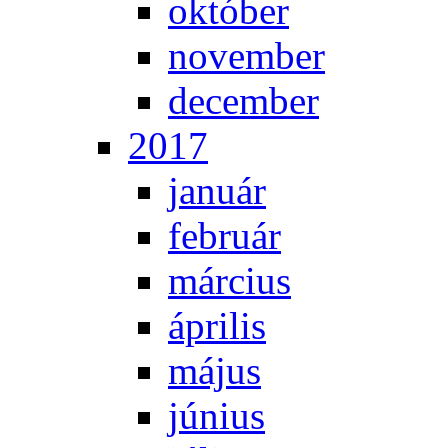
ok­tó­ber
no­vem­ber
de­cem­ber
2017
ja­nu­ár
feb­ru­ár
már­ci­us
áp­ri­lis
má­jus
jú­ni­us