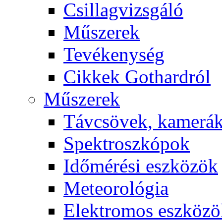
Csil­lag­vizs­gá­ló
Mű­sze­rek
Te­vé­keny­ség
Cik­kek Got­hard­ról
Mű­sze­rek
Táv­csö­vek, ka­me­rá
Spekt­rosz­kó­pok
Idő­mé­ré­si esz­kö­zök
Me­te­o­ro­ló­gia
Elekt­ro­mos esz­kö­z