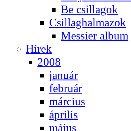
Be csil­la­gok
Csil­lag­hal­ma­zok
Mes­si­er al­bum
Hí­rek
2008
ja­nu­ár
feb­ru­ár
már­ci­us
áp­ri­lis
má­jus