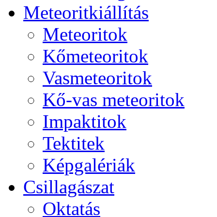
Me­te­o­rit­ki­ál­lí­tás
Me­te­o­ri­tok
Kő­me­te­o­ri­tok
Vas­me­te­o­ri­tok
Kő-vas me­te­o­ri­tok
Imp­ak­ti­tok
Tek­ti­tek
Kép­ga­lé­ri­ák
Csil­la­gá­szat
Ok­ta­tás