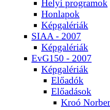
He­lyi prog­ra­mok
Hon­la­pok
Kép­ga­lé­ri­ák
SI­AA - 2007
Kép­ga­lé­ri­ák
EvG150 - 2007
Kép­ga­lé­ri­ák
Elő­adók
Elő­adá­sok
Kroó Nor­ber