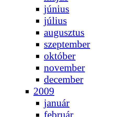
jú­ni­us
jú­li­us
au­gusz­tus
szep­tem­ber
ok­tó­ber
no­vem­ber
de­cem­ber
2009
ja­nu­ár
feb­ru­ár