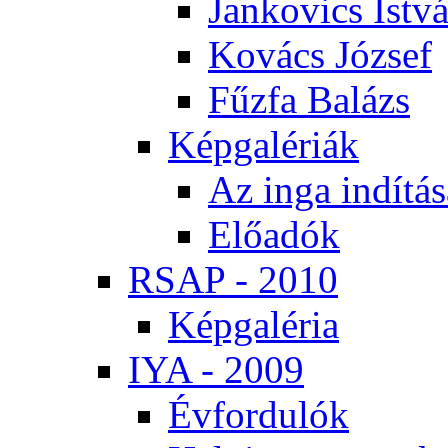
Jan­ko­vics Ist­v
Ko­vács Jó­zsef
Fűz­fa Ba­lázs
Kép­ga­lé­ri­ák
Az in­ga in­dí­tá­
Elő­adók
RSAP - 2010
Kép­ga­lé­ria
IYA - 2009
Év­for­du­lók