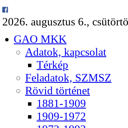
2026. au­gusz­tus 6., csü­tör­tö
GAO MKK
Ada­tok, kap­cso­lat
Tér­kép
Fel­ada­tok, SZMSZ
Rö­vid tör­té­net
1881-1909
1909-1972