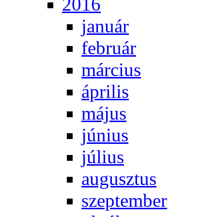
2016
ja­nu­ár
feb­ru­ár
már­ci­us
áp­ri­lis
má­jus
jú­ni­us
jú­li­us
au­gusz­tus
szep­tem­ber