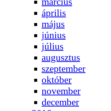
már­ci­us
áp­ri­lis
má­jus
jú­ni­us
jú­li­us
au­gusz­tus
szep­tem­ber
ok­tó­ber
no­vem­ber
de­cem­ber