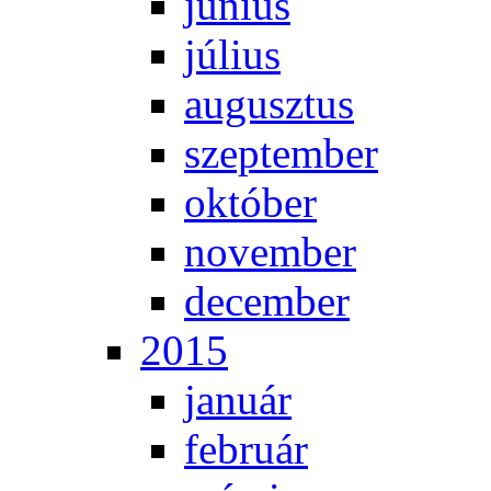
jú­ni­us
jú­li­us
au­gusz­tus
szep­tem­ber
ok­tó­ber
no­vem­ber
de­cem­ber
2015
ja­nu­ár
feb­ru­ár