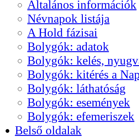
Ál­ta­lá­nos in­for­má­ci­ók
Név­na­pok lis­tá­ja
A Hold fá­zi­sai
Boly­gók: ada­tok
Boly­gók: ke­lés, nyug­v
Boly­gók: ki­té­rés a Nap
Boly­gók: lát­ha­tó­ság
Boly­gók: ese­mé­nyek
Boly­gók: efe­me­ri­szek
Bel­ső ol­da­lak