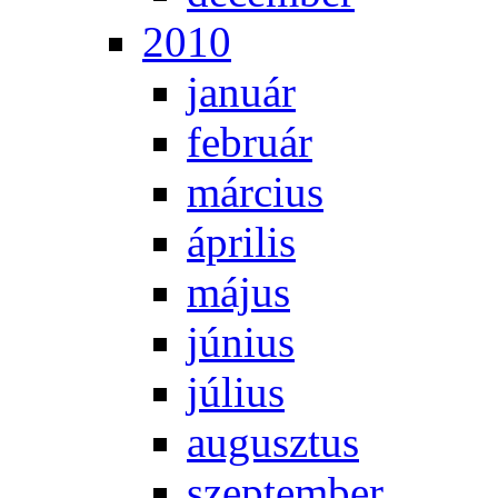
2010
ja­nu­ár
feb­ru­ár
már­ci­us
áp­ri­lis
má­jus
jú­ni­us
jú­li­us
au­gusz­tus
szep­tem­ber