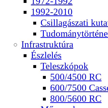
1972-1992
1992-2010
Csil­la­gá­sza­ti ku­ta
Tu­do­mány­tör­té­ne
Inf­ra­struk­tú­ra
Ész­le­lés
Te­lesz­kó­pok
500/4500 RC
600/7500 Cas­se
800/5600 RC