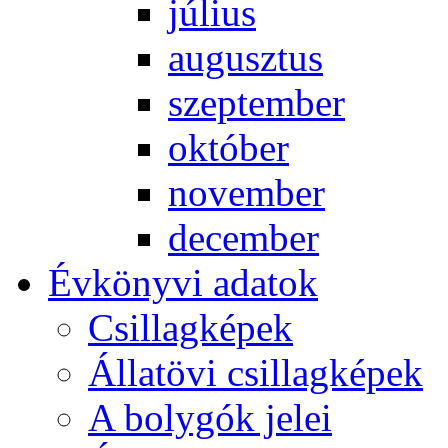
jú­li­us
au­gusz­tus
szep­tem­ber
ok­tó­ber
no­vem­ber
de­cem­ber
Év­köny­vi ada­tok
Csil­lag­ké­pek
Ál­lat­övi csil­lag­ké­pek
A boly­gók je­lei