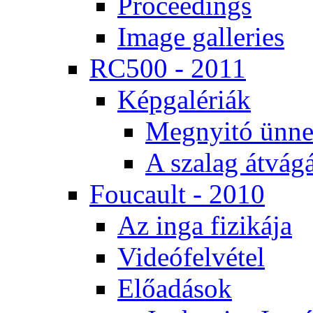
Pro­ce­e­dings
Image gal­le­ri­es
RC500 - 2011
Kép­ga­lé­ri­ák
Meg­nyi­tó ün­ne
A sza­lag át­vá­gá
Fo­u­ca­ult - 2010
Az in­ga fi­zi­ká­ja
Vi­de­ó­fel­vé­tel
Elő­adá­sok