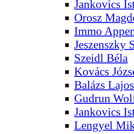
Jan­ko­vics Is
Orosz Mag­do
Im­mo Ap­pen­
Je­szensz­ky 
Szeidl Bé­la
Ko­vács Jó­zs
Ba­lázs La­jos
Gud­run Wolf
Jan­ko­vics Is
Len­gyel Mik