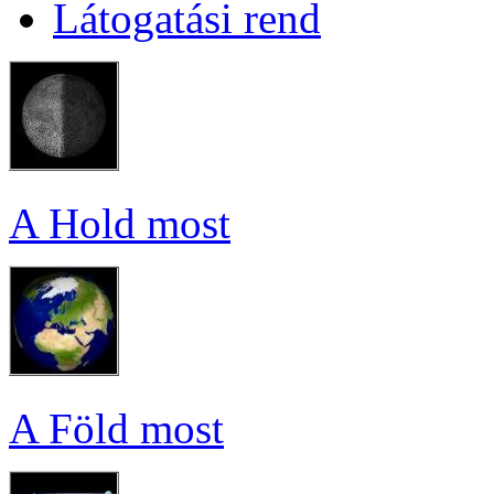
Lá­to­ga­tá­si rend
A Hold most
A Föld most