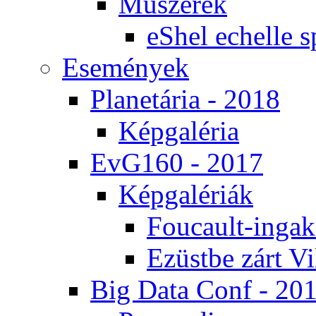
Mű­sze­rek
eS­hel echel­le s
Ese­mé­nyek
Pla­ne­tá­ria - 2018
Kép­ga­lé­ria
EvG160 - 2017
Kép­ga­lé­ri­ák
Fo­u­ca­ult-in­ga­kí
Ezüst­be zárt Vi
Big Da­ta Conf - 20