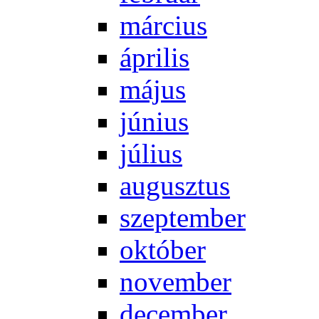
már­ci­us
áp­ri­lis
má­jus
jú­ni­us
jú­li­us
au­gusz­tus
szep­tem­ber
ok­tó­ber
no­vem­ber
de­cem­ber