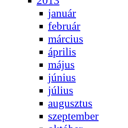
2013
ja­nu­ár
feb­ru­ár
már­ci­us
áp­ri­lis
má­jus
jú­ni­us
jú­li­us
au­gusz­tus
szep­tem­ber