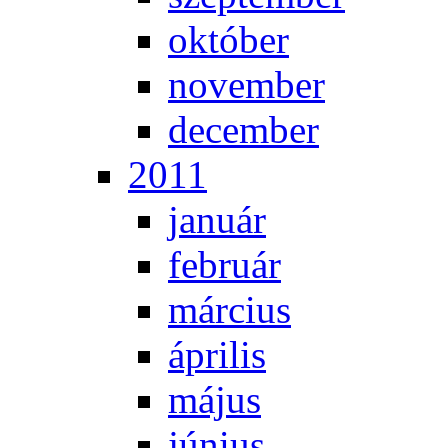
ok­tó­ber
no­vem­ber
de­cem­ber
2011
ja­nu­ár
feb­ru­ár
már­ci­us
áp­ri­lis
má­jus
jú­ni­us