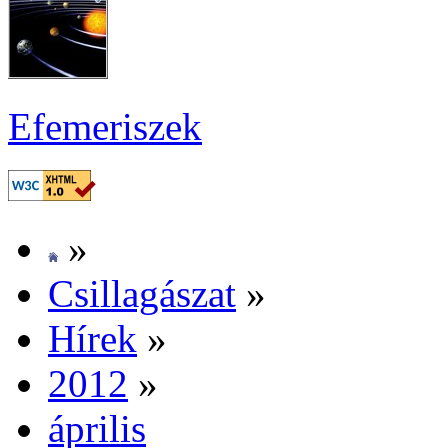
Efe­me­ri­szek
»
Csil­la­gá­szat
»
Hí­rek
»
2012
»
áp­ri­lis