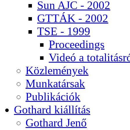
Sun AJC - 2002
GT­TÁK - 2002
TSE - 1999
Pro­ce­e­dings
Vi­deó a to­ta­li­tás­r
Köz­le­mé­nyek
Mun­ka­tár­sak
Pub­li­ká­ci­ók
Got­hard ki­ál­lí­tás
Got­hard Je­nő