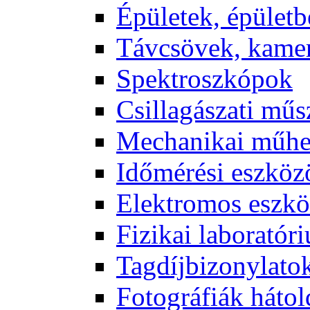
Épü­le­tek, épü­let­b
Táv­csö­vek, ka­me­
Spekt­rosz­kó­pok
Csil­la­gá­sza­ti mű­
Me­cha­ni­kai mű­h
Idő­mé­ré­si esz­kö­
Elekt­ro­mos esz­kö
Fi­zi­kai la­bo­ra­tó­r
Tag­díj­bi­zony­la­to
Fo­tog­rá­fi­ák hát­ol­