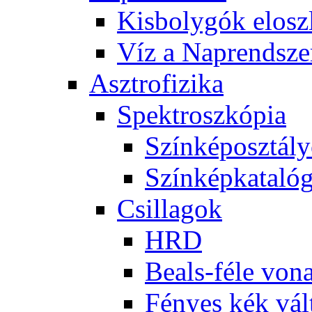
Kis­boly­gók el­osz­
Víz a Nap­rend­sze
Aszt­ro­fi­zi­ka
Spekt­rosz­kó­pia
Szín­kép­osz­tá­l
Szín­kép­ka­ta­ló­
Csil­la­gok
HRD
Be­als-fé­le vo­na
Fé­nyes kék vál­