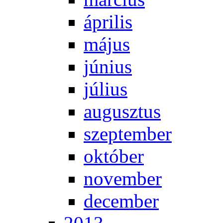
áp­ri­lis
má­jus
jú­ni­us
jú­li­us
au­gusz­tus
szep­tem­ber
ok­tó­ber
no­vem­ber
de­cem­ber