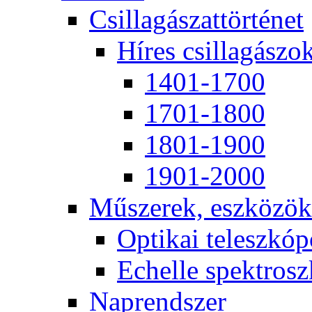
Csil­la­gá­szat­tör­té­net
Hí­res csil­la­gá­szo
1401-1700
1701-1800
1801-1900
1901-2000
Mű­sze­rek, esz­kö­zök
Op­ti­kai te­lesz­kó­
Echel­le spekt­rosz­
Nap­rend­szer