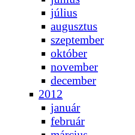
jú­li­us
au­gusz­tus
szep­tem­ber
ok­tó­ber
no­vem­ber
de­cem­ber
2012
ja­nu­ár
feb­ru­ár
már­ci­us