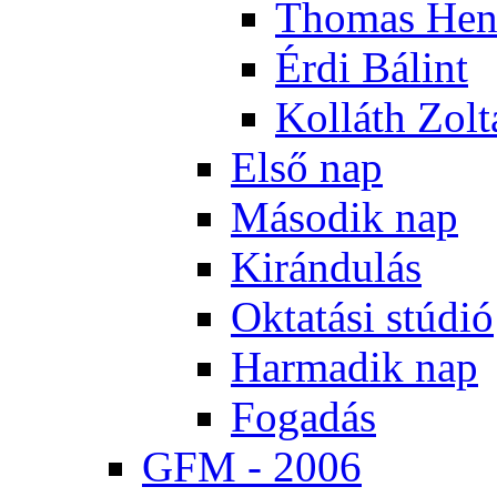
Tho­mas Hen
Ér­di Bá­lint
Kol­láth Zol­
El­ső nap
Má­so­dik nap
Ki­rán­du­lás
Ok­ta­tá­si stú­dió
Har­ma­dik nap
Fo­ga­dás
GFM - 2006