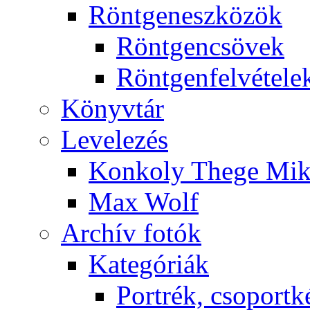
Rönt­gen­esz­kö­zök
Rönt­gen­csö­vek
Rönt­gen­fel­vé­te­le
Könyv­tár
Le­ve­le­zés
Kon­koly The­ge Mik­
Max Wolf
Ar­chív fo­tók
Ka­te­gó­ri­ák
Port­rék, cso­port­k