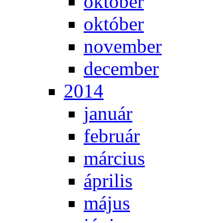
ok­tó­ber
ok­tó­ber
no­vem­ber
de­cem­ber
2014
ja­nu­ár
feb­ru­ár
már­ci­us
áp­ri­lis
má­jus