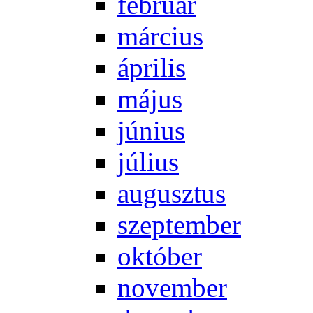
feb­ru­ár
már­ci­us
áp­ri­lis
má­jus
jú­ni­us
jú­li­us
au­gusz­tus
szep­tem­ber
ok­tó­ber
no­vem­ber