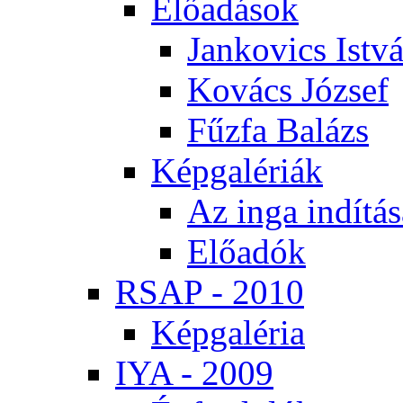
Elő­adá­sok
Jan­ko­vics Ist­v
Ko­vács Jó­zsef
Fűz­fa Ba­lázs
Kép­ga­lé­ri­ák
Az in­ga in­dí­tá­
Elő­adók
RSAP - 2010
Kép­ga­lé­ria
IYA - 2009