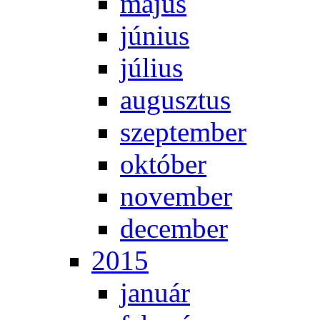
má­jus
jú­ni­us
jú­li­us
au­gusz­tus
szep­tem­ber
ok­tó­ber
no­vem­ber
de­cem­ber
2015
ja­nu­ár