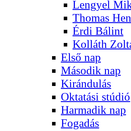
Len­gyel Mik
Tho­mas Hen
Ér­di Bá­lint
Kol­láth Zol­
El­ső nap
Má­so­dik nap
Ki­rán­du­lás
Ok­ta­tá­si stú­dió
Har­ma­dik nap
Fo­ga­dás