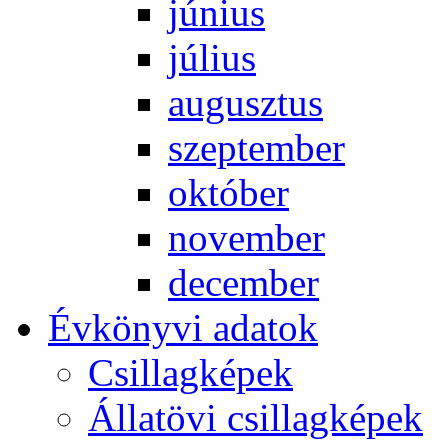
jú­ni­us
jú­li­us
au­gusz­tus
szep­tem­ber
ok­tó­ber
no­vem­ber
de­cem­ber
Év­köny­vi ada­tok
Csil­lag­ké­pek
Ál­lat­övi csil­lag­ké­pek