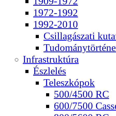
1909-1972
1972-1992
1992-2010
Csil­la­gá­sza­ti ku­ta
Tu­do­mány­tör­té­ne
Inf­ra­struk­tú­ra
Ész­le­lés
Te­lesz­kó­pok
500/4500 RC
600/7500 Cas­se