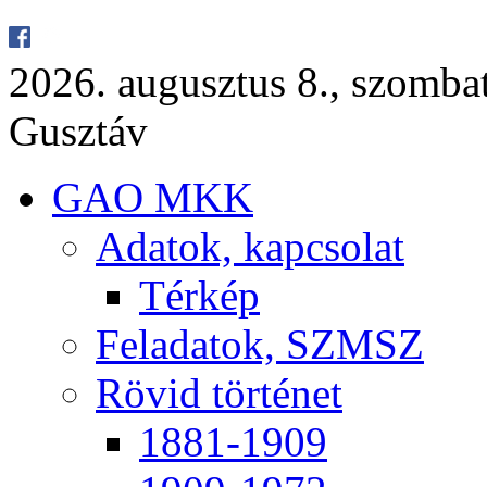
2026. au­gusz­tus 8., szom­ba
Gusz­táv
GAO MKK
Ada­tok, kap­cso­lat
Tér­kép
Fel­ada­tok, SZMSZ
Rö­vid tör­té­net
1881-1909