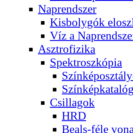
Nap­rend­szer
Kis­boly­gók el­osz­
Víz a Nap­rend­sze
Aszt­ro­fi­zi­ka
Spekt­rosz­kó­pia
Szín­kép­osz­tá­l
Szín­kép­ka­ta­ló­
Csil­la­gok
HRD
Be­als-fé­le vo­na