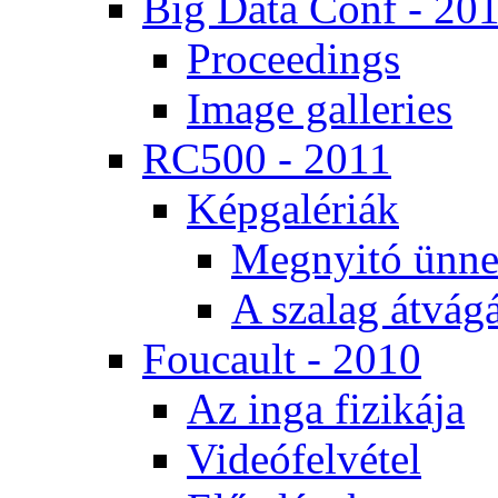
Big Da­ta Conf - 20
Pro­ce­e­dings
Image gal­le­ri­es
RC500 - 2011
Kép­ga­lé­ri­ák
Meg­nyi­tó ün­ne
A sza­lag át­vá­gá
Fo­u­ca­ult - 2010
Az in­ga fi­zi­ká­ja
Vi­de­ó­fel­vé­tel