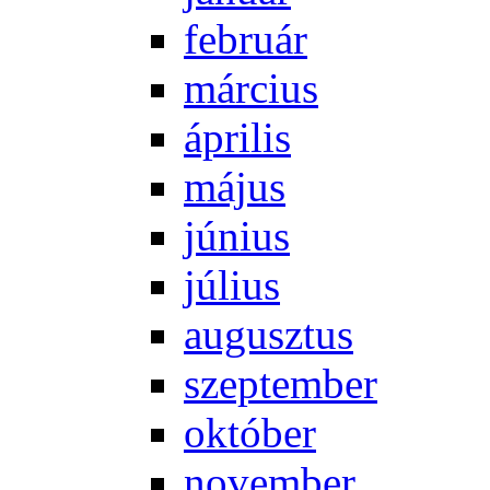
feb­ru­ár
már­ci­us
áp­ri­lis
má­jus
jú­ni­us
jú­li­us
au­gusz­tus
szep­tem­ber
ok­tó­ber
no­vem­ber