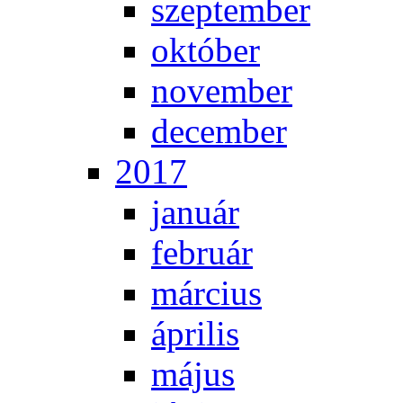
szep­tem­ber
ok­tó­ber
no­vem­ber
de­cem­ber
2017
ja­nu­ár
feb­ru­ár
már­ci­us
áp­ri­lis
má­jus