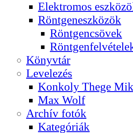
Elekt­ro­mos esz­kö­z
Rönt­gen­esz­kö­zök
Rönt­gen­csö­vek
Rönt­gen­fel­vé­te­le
Könyv­tár
Le­ve­le­zés
Kon­koly The­ge Mik­
Max Wolf
Ar­chív fo­tók
Ka­te­gó­ri­ák