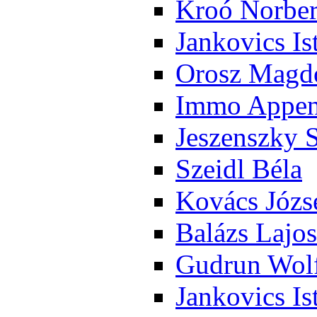
Kroó Nor­ber
Jan­ko­vics Is
Orosz Mag­do
Im­mo Ap­pen­
Je­szensz­ky 
Szeidl Bé­la
Ko­vács Jó­zs
Ba­lázs La­jos
Gud­run Wolf
Jan­ko­vics Is