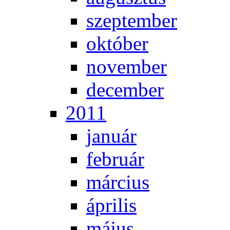
szep­tem­ber
ok­tó­ber
no­vem­ber
de­cem­ber
2011
ja­nu­ár
feb­ru­ár
már­ci­us
áp­ri­lis
má­jus