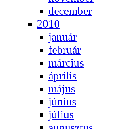
de­cem­ber
2010
ja­nu­ár
feb­ru­ár
már­ci­us
áp­ri­lis
má­jus
jú­ni­us
jú­li­us
au­gusz­tus