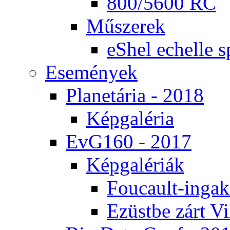
800/5600 RC
Mű­sze­rek
eS­hel echel­le s
Ese­mé­nyek
Pla­ne­tá­ria - 2018
Kép­ga­lé­ria
EvG160 - 2017
Kép­ga­lé­ri­ák
Fo­u­ca­ult-in­ga­kí
Ezüst­be zárt Vi