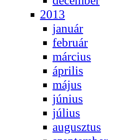
de­cem­ber
2013
ja­nu­ár
feb­ru­ár
már­ci­us
áp­ri­lis
má­jus
jú­ni­us
jú­li­us
au­gusz­tus