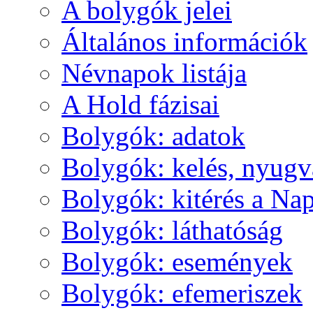
A boly­gók je­lei
Ál­ta­lá­nos in­for­má­ci­ók
Név­na­pok lis­tá­ja
A Hold fá­zi­sai
Boly­gók: ada­tok
Boly­gók: ke­lés, nyug­v
Boly­gók: ki­té­rés a Nap
Boly­gók: lát­ha­tó­ság
Boly­gók: ese­mé­nyek
Boly­gók: efe­me­ri­szek