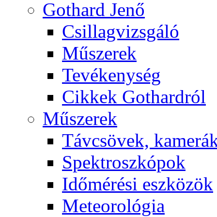
Got­hard Je­nő
Csil­lag­vizs­gá­ló
Mű­sze­rek
Te­vé­keny­ség
Cik­kek Got­hard­ról
Mű­sze­rek
Táv­csö­vek, ka­me­rá
Spekt­rosz­kó­pok
Idő­mé­ré­si esz­kö­zök
Me­te­o­ro­ló­gia