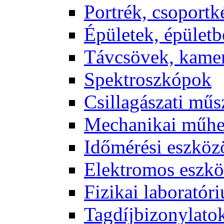
Port­rék, cso­port­k
Épü­le­tek, épü­let­b
Táv­csö­vek, ka­me­
Spekt­rosz­kó­pok
Csil­la­gá­sza­ti mű­
Me­cha­ni­kai mű­h
Idő­mé­ré­si esz­kö­
Elekt­ro­mos esz­kö
Fi­zi­kai la­bo­ra­tó­r
Tag­díj­bi­zony­la­to