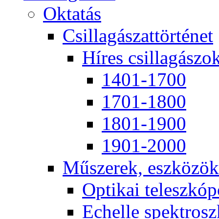
Ok­ta­tás
Csil­la­gá­szat­tör­té­net
Hí­res csil­la­gá­szo
1401-1700
1701-1800
1801-1900
1901-2000
Mű­sze­rek, esz­kö­zök
Op­ti­kai te­lesz­kó­
Echel­le spekt­rosz­