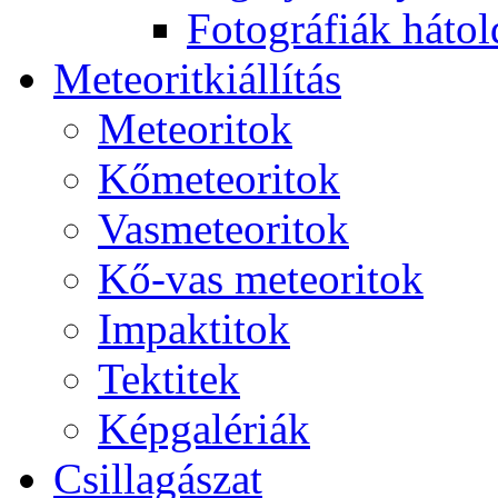
Fo­tog­rá­fi­ák hát­ol­
Me­te­o­rit­ki­ál­lí­tás
Me­te­o­ri­tok
Kő­me­te­o­ri­tok
Vas­me­te­o­ri­tok
Kő-vas me­te­o­ri­tok
Imp­ak­ti­tok
Tek­ti­tek
Kép­ga­lé­ri­ák
Csil­la­gá­szat