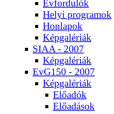
Év­for­du­lók
He­lyi prog­ra­mok
Hon­la­pok
Kép­ga­lé­ri­ák
SI­AA - 2007
Kép­ga­lé­ri­ák
EvG150 - 2007
Kép­ga­lé­ri­ák
Elő­adók
Elő­adá­sok