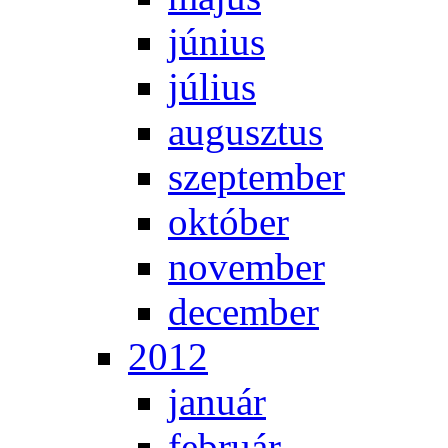
jú­ni­us
jú­li­us
au­gusz­tus
szep­tem­ber
ok­tó­ber
no­vem­ber
de­cem­ber
2012
ja­nu­ár
feb­ru­ár