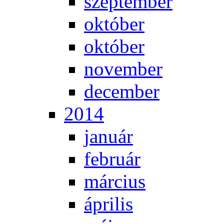
szep­tem­ber
ok­tó­ber
ok­tó­ber
no­vem­ber
de­cem­ber
2014
ja­nu­ár
feb­ru­ár
már­ci­us
áp­ri­lis