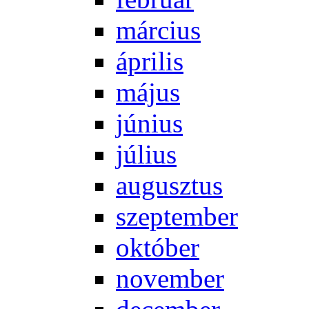
már­ci­us
áp­ri­lis
má­jus
jú­ni­us
jú­li­us
au­gusz­tus
szep­tem­ber
ok­tó­ber
no­vem­ber