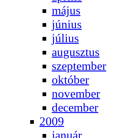
má­jus
jú­ni­us
jú­li­us
au­gusz­tus
szep­tem­ber
ok­tó­ber
no­vem­ber
de­cem­ber
2009
ja­nu­ár