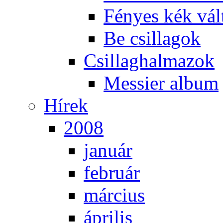
Fé­nyes kék vál­
Be csil­la­gok
Csil­lag­hal­ma­zok
Mes­si­er al­bum
Hí­rek
2008
ja­nu­ár
feb­ru­ár
már­ci­us
áp­ri­lis