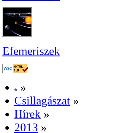
Efe­me­ri­szek
»
Csil­la­gá­szat
»
Hí­rek
»
2013
»