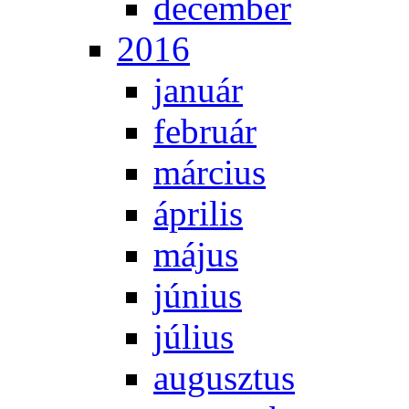
de­cem­ber
2016
ja­nu­ár
feb­ru­ár
már­ci­us
áp­ri­lis
má­jus
jú­ni­us
jú­li­us
au­gusz­tus