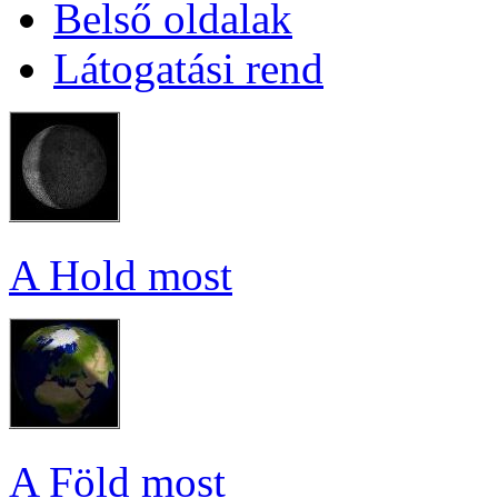
Bel­ső ol­da­lak
Lá­to­ga­tá­si rend
A Hold most
A Föld most