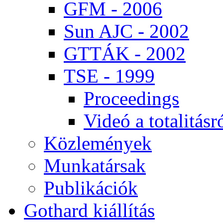
GFM - 2006
Sun AJC - 2002
GT­TÁK - 2002
TSE - 1999
Pro­ce­e­dings
Vi­deó a to­ta­li­tás­r
Köz­le­mé­nyek
Mun­ka­tár­sak
Pub­li­ká­ci­ók
Got­hard ki­ál­lí­tás