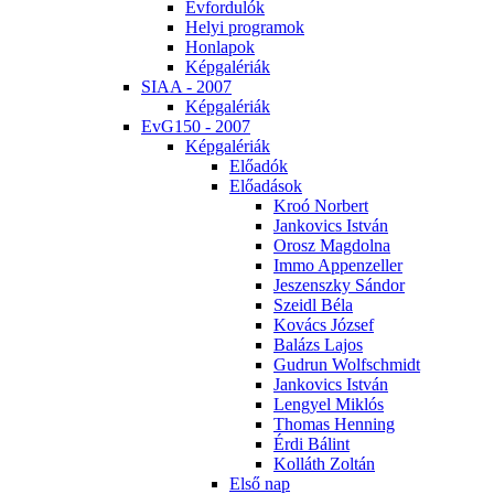
Év­for­du­lók
He­lyi prog­ra­mok
Hon­la­pok
Kép­ga­lé­ri­ák
SI­AA - 2007
Kép­ga­lé­ri­ák
EvG150 - 2007
Kép­ga­lé­ri­ák
Elő­adók
Elő­adá­sok
Kroó Nor­bert
Jan­ko­vics Ist­ván
Orosz Mag­dol­na
Im­mo Ap­pen­zel­ler
Je­szensz­ky Sán­dor
Szeidl Bé­la
Ko­vács Jó­zsef
Ba­lázs La­jos
Gud­run Wolfsch­midt
Jan­ko­vics Ist­ván
Len­gyel Mik­lós
Tho­mas Hen­ning
Ér­di Bá­lint
Kol­láth Zol­tán
El­ső nap