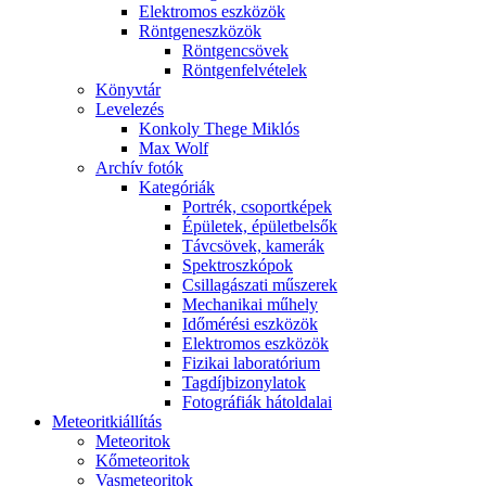
Elekt­ro­mos esz­kö­zök
Rönt­gen­esz­kö­zök
Rönt­gen­csö­vek
Rönt­gen­fel­vé­te­lek
Könyv­tár
Le­ve­le­zés
Kon­koly The­ge Mik­lós
Max Wolf
Ar­chív fo­tók
Ka­te­gó­ri­ák
Port­rék, cso­port­ké­pek
Épü­le­tek, épü­let­bel­sők
Táv­csö­vek, ka­me­rák
Spekt­rosz­kó­pok
Csil­la­gá­sza­ti mű­sze­rek
Me­cha­ni­kai mű­hely
Idő­mé­ré­si esz­kö­zök
Elekt­ro­mos esz­kö­zök
Fi­zi­kai la­bo­ra­tó­ri­um
Tag­díj­bi­zony­la­tok
Fo­tog­rá­fi­ák hát­ol­da­lai
Me­te­o­rit­ki­ál­lí­tás
Me­te­o­ri­tok
Kő­me­te­o­ri­tok
Vas­me­te­o­ri­tok