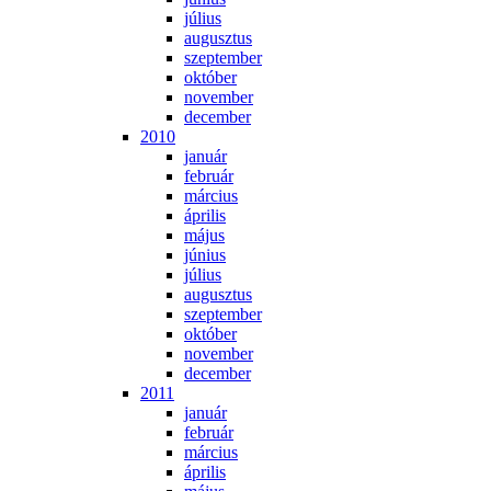
jú­li­us
au­gusz­tus
szep­tem­ber
ok­tó­ber
no­vem­ber
de­cem­ber
2010
ja­nu­ár
feb­ru­ár
már­ci­us
áp­ri­lis
má­jus
jú­ni­us
jú­li­us
au­gusz­tus
szep­tem­ber
ok­tó­ber
no­vem­ber
de­cem­ber
2011
ja­nu­ár
feb­ru­ár
már­ci­us
áp­ri­lis