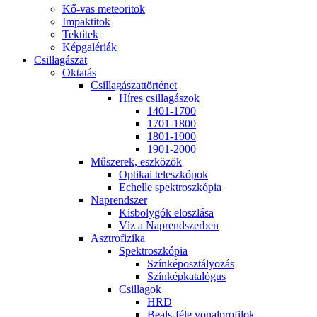
Kő-vas me­te­o­ri­tok
Imp­ak­ti­tok
Tek­ti­tek
Kép­ga­lé­ri­ák
Csil­la­gá­szat
Ok­ta­tás
Csil­la­gá­szat­tör­té­net
Hí­res csil­la­gá­szok
1401-1700
1701-1800
1801-1900
1901-2000
Mű­sze­rek, esz­kö­zök
Op­ti­kai te­lesz­kó­pok
Echel­le spekt­rosz­kó­pia
Nap­rend­szer
Kis­boly­gók el­osz­lá­sa
Víz a Nap­rend­szer­ben
Aszt­ro­fi­zi­ka
Spekt­rosz­kó­pia
Szín­kép­osz­tá­lyo­zás
Szín­kép­ka­ta­ló­gus
Csil­la­gok
HRD
Be­als-fé­le vo­nal­pro­fi­lok