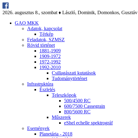
2026. au­gusz­tus 8., szom­bat ♦ Lász­ló, Do­mi­nik, Do­mon­kos, Gusz­táv
GAO MKK
Ada­tok, kap­cso­lat
Tér­kép
Fel­ada­tok, SZMSZ
Rö­vid tör­té­net
1881-1909
1909-1972
1972-1992
1992-2010
Csil­la­gá­sza­ti ku­ta­tá­sok
Tu­do­mány­tör­té­net
Inf­ra­struk­tú­ra
Ész­le­lés
Te­lesz­kó­pok
500/4500 RC
600/7500 Cas­seg­ra­in
800/5600 RC
Mű­sze­rek
eS­hel echel­le spekt­ro­gráf
Ese­mé­nyek
Pla­ne­tá­ria - 2018