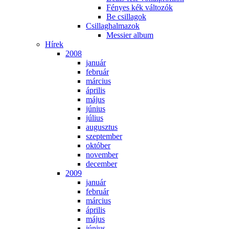
Fé­nyes kék vál­to­zók
Be csil­la­gok
Csil­lag­hal­ma­zok
Mes­si­er al­bum
Hí­rek
2008
ja­nu­ár
feb­ru­ár
már­ci­us
áp­ri­lis
má­jus
jú­ni­us
jú­li­us
au­gusz­tus
szep­tem­ber
ok­tó­ber
no­vem­ber
de­cem­ber
2009
ja­nu­ár
feb­ru­ár
már­ci­us
áp­ri­lis
má­jus
jú­ni­us