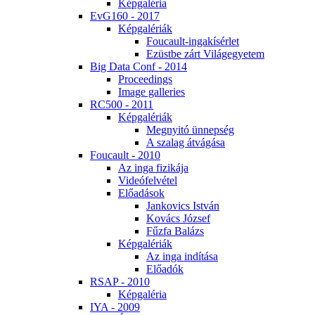
Kép­ga­lé­ria
EvG160 - 2017
Kép­ga­lé­ri­ák
Fo­u­ca­ult-in­ga­kí­sér­let
Ezüst­be zárt Vi­lág­egye­tem
Big Da­ta Conf - 2014
Pro­ce­e­dings
Image gal­le­ri­es
RC500 - 2011
Kép­ga­lé­ri­ák
Meg­nyi­tó ün­nep­ség
A sza­lag át­vá­gá­sa
Fo­u­ca­ult - 2010
Az in­ga fi­zi­ká­ja
Vi­de­ó­fel­vé­tel
Elő­adá­sok
Jan­ko­vics Ist­ván
Ko­vács Jó­zsef
Fűz­fa Ba­lázs
Kép­ga­lé­ri­ák
Az in­ga in­dí­tá­sa
Elő­adók
RSAP - 2010
Kép­ga­lé­ria
IYA - 2009