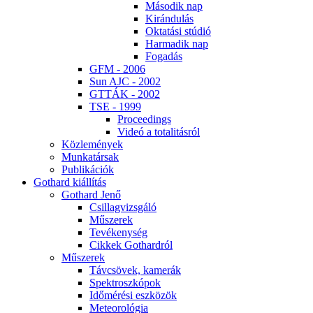
Má­so­dik nap
Ki­rán­du­lás
Ok­ta­tá­si stú­dió
Har­ma­dik nap
Fo­ga­dás
GFM - 2006
Sun AJC - 2002
GT­TÁK - 2002
TSE - 1999
Pro­ce­e­dings
Vi­deó a to­ta­li­tás­ról
Köz­le­mé­nyek
Mun­ka­tár­sak
Pub­li­ká­ci­ók
Got­hard ki­ál­lí­tás
Got­hard Je­nő
Csil­lag­vizs­gá­ló
Mű­sze­rek
Te­vé­keny­ség
Cik­kek Got­hard­ról
Mű­sze­rek
Táv­csö­vek, ka­me­rák
Spekt­rosz­kó­pok
Idő­mé­ré­si esz­kö­zök
Me­te­o­ro­ló­gia