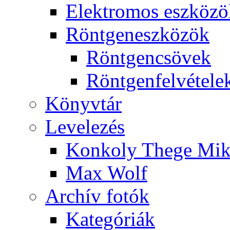
Elekt­ro­mos esz­kö­z
Rönt­gen­esz­kö­zök
Rönt­gen­csö­vek
Rönt­gen­fel­vé­te­le
Könyv­tár
Le­ve­le­zés
Kon­koly The­ge Mik­
Max Wolf
Ar­chív fo­tók
Ka­te­gó­ri­ák