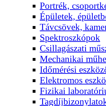
Port­rék, cso­port­k
Épü­le­tek, épü­let­b
Táv­csö­vek, ka­me­
Spekt­rosz­kó­pok
Csil­la­gá­sza­ti mű­
Me­cha­ni­kai mű­h
Idő­mé­ré­si esz­kö­
Elekt­ro­mos esz­kö
Fi­zi­kai la­bo­ra­tó­r
Tag­díj­bi­zony­la­to