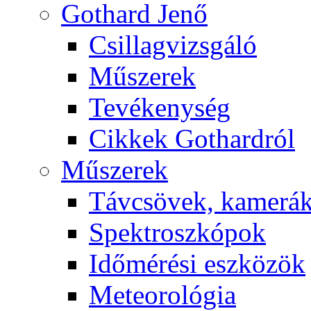
Got­hard Je­nő
Csil­lag­vizs­gá­ló
Mű­sze­rek
Te­vé­keny­ség
Cik­kek Got­hard­ról
Mű­sze­rek
Táv­csö­vek, ka­me­rá
Spekt­rosz­kó­pok
Idő­mé­ré­si esz­kö­zök
Me­te­o­ro­ló­gia