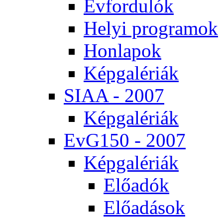
Év­for­du­lók
He­lyi prog­ra­mok
Hon­la­pok
Kép­ga­lé­ri­ák
SI­AA - 2007
Kép­ga­lé­ri­ák
EvG150 - 2007
Kép­ga­lé­ri­ák
Elő­adók
Elő­adá­sok