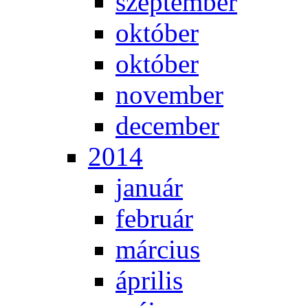
szep­tem­ber
ok­tó­ber
ok­tó­ber
no­vem­ber
de­cem­ber
2014
ja­nu­ár
feb­ru­ár
már­ci­us
áp­ri­lis