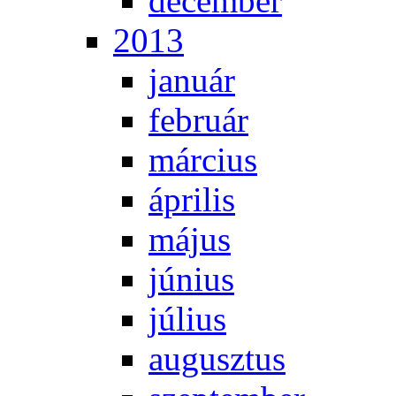
de­cem­ber
2013
ja­nu­ár
feb­ru­ár
már­ci­us
áp­ri­lis
má­jus
jú­ni­us
jú­li­us
au­gusz­tus