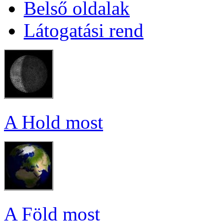
Bel­ső ol­da­lak
Lá­to­ga­tá­si rend
A Hold most
A Föld most