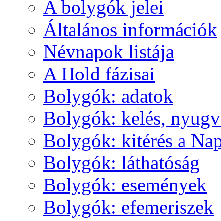
A boly­gók je­lei
Ál­ta­lá­nos in­for­má­ci­ók
Név­na­pok lis­tá­ja
A Hold fá­zi­sai
Boly­gók: ada­tok
Boly­gók: ke­lés, nyug­v
Boly­gók: ki­té­rés a Nap
Boly­gók: lát­ha­tó­ság
Boly­gók: ese­mé­nyek
Boly­gók: efe­me­ri­szek