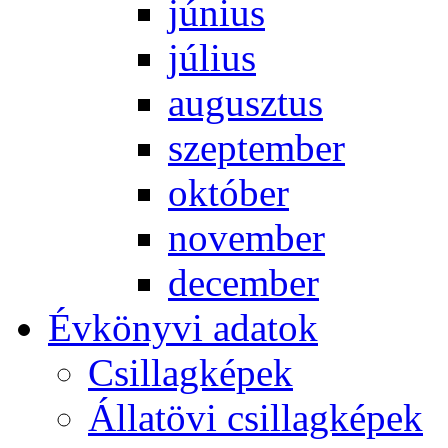
jú­ni­us
jú­li­us
au­gusz­tus
szep­tem­ber
ok­tó­ber
no­vem­ber
de­cem­ber
Év­köny­vi ada­tok
Csil­lag­ké­pek
Ál­lat­övi csil­lag­ké­pek