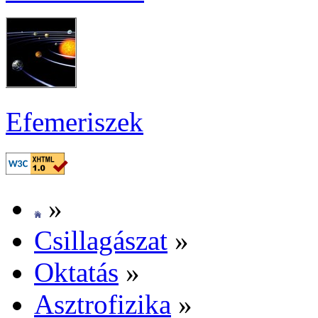
Efe­me­ri­szek
»
Csil­la­gá­szat
»
Ok­ta­tás
»
Aszt­ro­fi­zi­ka
»