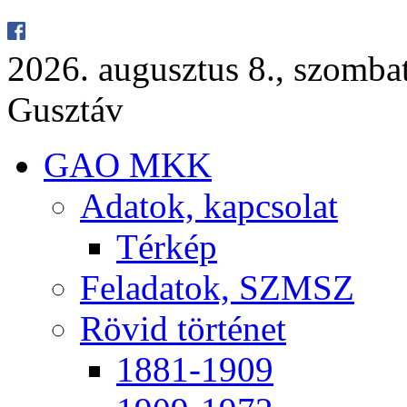
2026. au­gusz­tus 8., szom­ba
Gusz­táv
GAO MKK
Ada­tok, kap­cso­lat
Tér­kép
Fel­ada­tok, SZMSZ
Rö­vid tör­té­net
1881-1909