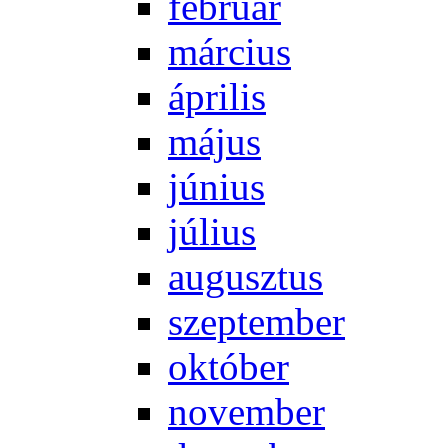
feb­ru­ár
már­ci­us
áp­ri­lis
má­jus
jú­ni­us
jú­li­us
au­gusz­tus
szep­tem­ber
ok­tó­ber
no­vem­ber