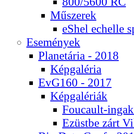
800/5600 RC
Mű­sze­rek
eS­hel echel­le s
Ese­mé­nyek
Pla­ne­tá­ria - 2018
Kép­ga­lé­ria
EvG160 - 2017
Kép­ga­lé­ri­ák
Fo­u­ca­ult-in­ga­kí
Ezüst­be zárt Vi