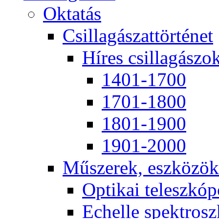
Ok­ta­tás
Csil­la­gá­szat­tör­té­net
Hí­res csil­la­gá­szo
1401-1700
1701-1800
1801-1900
1901-2000
Mű­sze­rek, esz­kö­zök
Op­ti­kai te­lesz­kó­
Echel­le spekt­rosz­