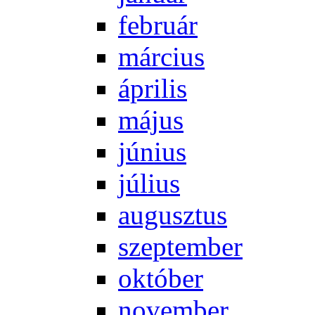
feb­ru­ár
már­ci­us
áp­ri­lis
má­jus
jú­ni­us
jú­li­us
au­gusz­tus
szep­tem­ber
ok­tó­ber
no­vem­ber