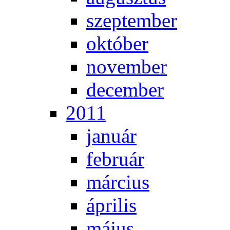
szep­tem­ber
ok­tó­ber
no­vem­ber
de­cem­ber
2011
ja­nu­ár
feb­ru­ár
már­ci­us
áp­ri­lis
má­jus