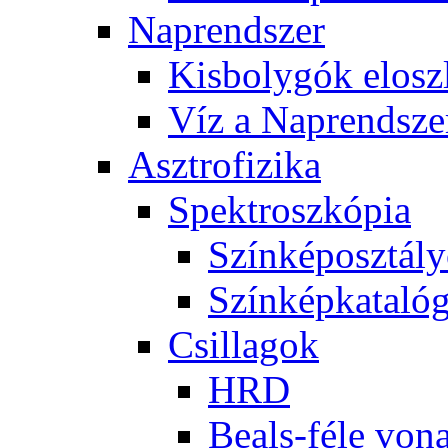
Nap­rend­szer
Kis­boly­gók el­osz­
Víz a Nap­rend­sze
Aszt­ro­fi­zi­ka
Spekt­rosz­kó­pia
Szín­kép­osz­tá­l
Szín­kép­ka­ta­ló­
Csil­la­gok
HRD
Be­als-fé­le vo­na