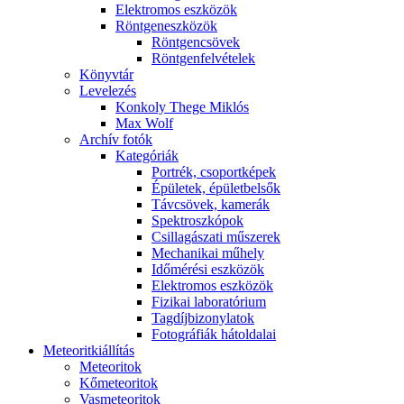
Elekt­ro­mos esz­kö­zök
Rönt­gen­esz­kö­zök
Rönt­gen­csö­vek
Rönt­gen­fel­vé­te­lek
Könyv­tár
Le­ve­le­zés
Kon­koly The­ge Mik­lós
Max Wolf
Ar­chív fo­tók
Ka­te­gó­ri­ák
Port­rék, cso­port­ké­pek
Épü­le­tek, épü­let­bel­sők
Táv­csö­vek, ka­me­rák
Spekt­rosz­kó­pok
Csil­la­gá­sza­ti mű­sze­rek
Me­cha­ni­kai mű­hely
Idő­mé­ré­si esz­kö­zök
Elekt­ro­mos esz­kö­zök
Fi­zi­kai la­bo­ra­tó­ri­um
Tag­díj­bi­zony­la­tok
Fo­tog­rá­fi­ák hát­ol­da­lai
Me­te­o­rit­ki­ál­lí­tás
Me­te­o­ri­tok
Kő­me­te­o­ri­tok
Vas­me­te­o­ri­tok