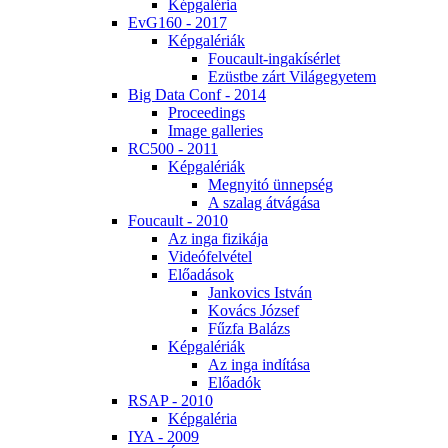
Kép­ga­lé­ria
EvG160 - 2017
Kép­ga­lé­ri­ák
Fo­u­ca­ult-in­ga­kí­sér­let
Ezüst­be zárt Vi­lág­egye­tem
Big Da­ta Conf - 2014
Pro­ce­e­dings
Image gal­le­ri­es
RC500 - 2011
Kép­ga­lé­ri­ák
Meg­nyi­tó ün­nep­ség
A sza­lag át­vá­gá­sa
Fo­u­ca­ult - 2010
Az in­ga fi­zi­ká­ja
Vi­de­ó­fel­vé­tel
Elő­adá­sok
Jan­ko­vics Ist­ván
Ko­vács Jó­zsef
Fűz­fa Ba­lázs
Kép­ga­lé­ri­ák
Az in­ga in­dí­tá­sa
Elő­adók
RSAP - 2010
Kép­ga­lé­ria
IYA - 2009