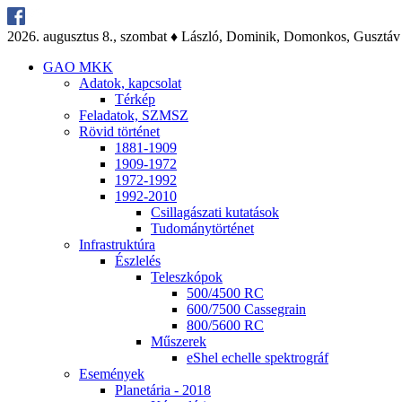
2026. au­gusz­tus 8., szom­bat ♦ Lász­ló, Do­mi­nik, Do­mon­kos, Gusz­táv
GAO MKK
Ada­tok, kap­cso­lat
Tér­kép
Fel­ada­tok, SZMSZ
Rö­vid tör­té­net
1881-1909
1909-1972
1972-1992
1992-2010
Csil­la­gá­sza­ti ku­ta­tá­sok
Tu­do­mány­tör­té­net
Inf­ra­struk­tú­ra
Ész­le­lés
Te­lesz­kó­pok
500/4500 RC
600/7500 Cas­seg­ra­in
800/5600 RC
Mű­sze­rek
eS­hel echel­le spekt­ro­gráf
Ese­mé­nyek
Pla­ne­tá­ria - 2018