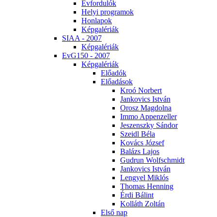
Év­for­du­lók
He­lyi prog­ra­mok
Hon­la­pok
Kép­ga­lé­ri­ák
SI­AA - 2007
Kép­ga­lé­ri­ák
EvG150 - 2007
Kép­ga­lé­ri­ák
Elő­adók
Elő­adá­sok
Kroó Nor­bert
Jan­ko­vics Ist­ván
Orosz Mag­dol­na
Im­mo Ap­pen­zel­ler
Je­szensz­ky Sán­dor
Szeidl Bé­la
Ko­vács Jó­zsef
Ba­lázs La­jos
Gud­run Wolfsch­midt
Jan­ko­vics Ist­ván
Len­gyel Mik­lós
Tho­mas Hen­ning
Ér­di Bá­lint
Kol­láth Zol­tán
El­ső nap