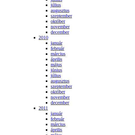
jú­li­us
au­gusz­tus
szep­tem­ber
ok­tó­ber
no­vem­ber
de­cem­ber
2010
ja­nu­ár
feb­ru­ár
már­ci­us
áp­ri­lis
má­jus
jú­ni­us
jú­li­us
au­gusz­tus
szep­tem­ber
ok­tó­ber
no­vem­ber
de­cem­ber
2011
ja­nu­ár
feb­ru­ár
már­ci­us
áp­ri­lis