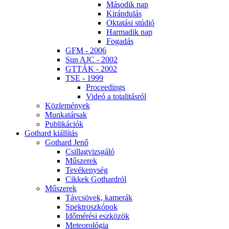
Má­so­dik nap
Ki­rán­du­lás
Ok­ta­tá­si stú­dió
Har­ma­dik nap
Fo­ga­dás
GFM - 2006
Sun AJC - 2002
GT­TÁK - 2002
TSE - 1999
Pro­ce­e­dings
Vi­deó a to­ta­li­tás­ról
Köz­le­mé­nyek
Mun­ka­tár­sak
Pub­li­ká­ci­ók
Got­hard ki­ál­lí­tás
Got­hard Je­nő
Csil­lag­vizs­gá­ló
Mű­sze­rek
Te­vé­keny­ség
Cik­kek Got­hard­ról
Mű­sze­rek
Táv­csö­vek, ka­me­rák
Spekt­rosz­kó­pok
Idő­mé­ré­si esz­kö­zök
Me­te­o­ro­ló­gia