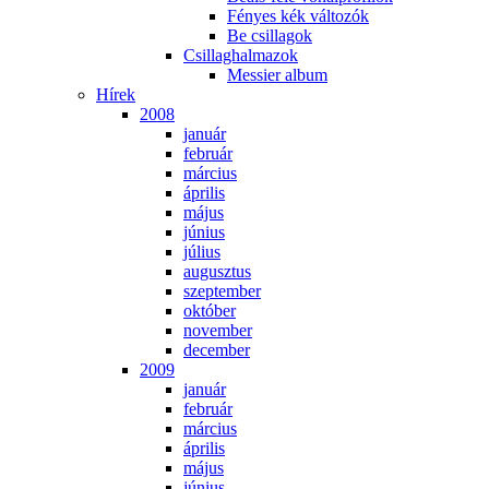
Fé­nyes kék vál­to­zók
Be csil­la­gok
Csil­lag­hal­ma­zok
Mes­si­er al­bum
Hí­rek
2008
ja­nu­ár
feb­ru­ár
már­ci­us
áp­ri­lis
má­jus
jú­ni­us
jú­li­us
au­gusz­tus
szep­tem­ber
ok­tó­ber
no­vem­ber
de­cem­ber
2009
ja­nu­ár
feb­ru­ár
már­ci­us
áp­ri­lis
má­jus
jú­ni­us