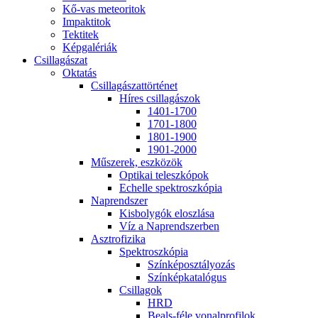
Kő-vas me­te­o­ri­tok
Imp­ak­ti­tok
Tek­ti­tek
Kép­ga­lé­ri­ák
Csil­la­gá­szat
Ok­ta­tás
Csil­la­gá­szat­tör­té­net
Hí­res csil­la­gá­szok
1401-1700
1701-1800
1801-1900
1901-2000
Mű­sze­rek, esz­kö­zök
Op­ti­kai te­lesz­kó­pok
Echel­le spekt­rosz­kó­pia
Nap­rend­szer
Kis­boly­gók el­osz­lá­sa
Víz a Nap­rend­szer­ben
Aszt­ro­fi­zi­ka
Spekt­rosz­kó­pia
Szín­kép­osz­tá­lyo­zás
Szín­kép­ka­ta­ló­gus
Csil­la­gok
HRD
Be­als-fé­le vo­nal­pro­fi­lok