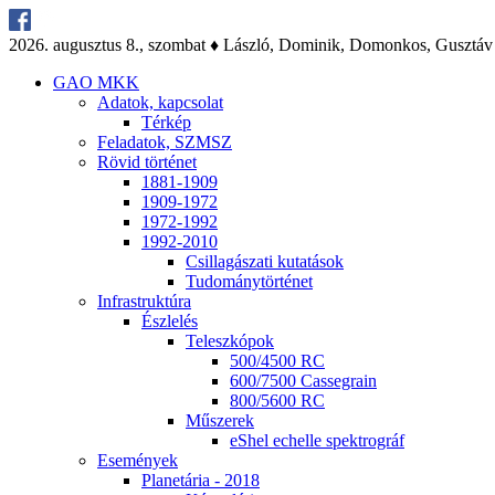
2026. au­gusz­tus 8., szom­bat ♦ Lász­ló, Do­mi­nik, Do­mon­kos, Gusz­táv
GAO MKK
Ada­tok, kap­cso­lat
Tér­kép
Fel­ada­tok, SZMSZ
Rö­vid tör­té­net
1881-1909
1909-1972
1972-1992
1992-2010
Csil­la­gá­sza­ti ku­ta­tá­sok
Tu­do­mány­tör­té­net
Inf­ra­struk­tú­ra
Ész­le­lés
Te­lesz­kó­pok
500/4500 RC
600/7500 Cas­seg­ra­in
800/5600 RC
Mű­sze­rek
eS­hel echel­le spekt­ro­gráf
Ese­mé­nyek
Pla­ne­tá­ria - 2018