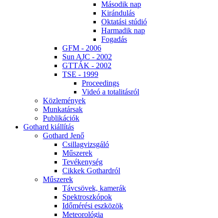
Má­so­dik nap
Ki­rán­du­lás
Ok­ta­tá­si stú­dió
Har­ma­dik nap
Fo­ga­dás
GFM - 2006
Sun AJC - 2002
GT­TÁK - 2002
TSE - 1999
Pro­ce­e­dings
Vi­deó a to­ta­li­tás­ról
Köz­le­mé­nyek
Mun­ka­tár­sak
Pub­li­ká­ci­ók
Got­hard ki­ál­lí­tás
Got­hard Je­nő
Csil­lag­vizs­gá­ló
Mű­sze­rek
Te­vé­keny­ség
Cik­kek Got­hard­ról
Mű­sze­rek
Táv­csö­vek, ka­me­rák
Spekt­rosz­kó­pok
Idő­mé­ré­si esz­kö­zök
Me­te­o­ro­ló­gia