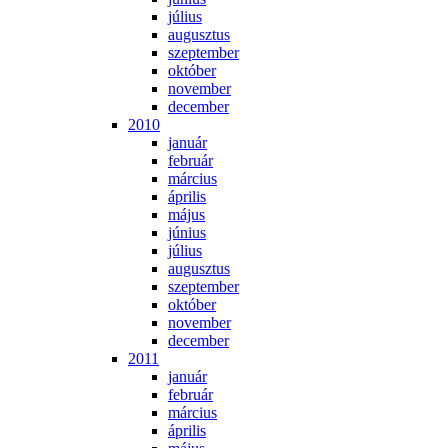
jú­li­us
au­gusz­tus
szep­tem­ber
ok­tó­ber
no­vem­ber
de­cem­ber
2010
ja­nu­ár
feb­ru­ár
már­ci­us
áp­ri­lis
má­jus
jú­ni­us
jú­li­us
au­gusz­tus
szep­tem­ber
ok­tó­ber
no­vem­ber
de­cem­ber
2011
ja­nu­ár
feb­ru­ár
már­ci­us
áp­ri­lis