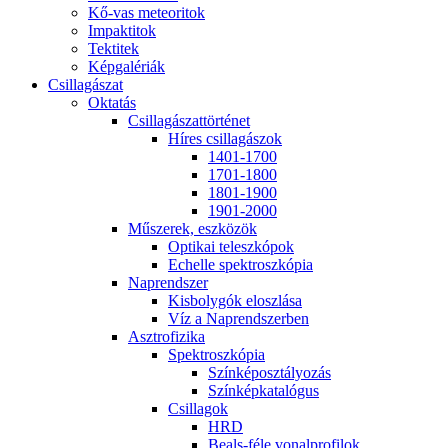
Kő-vas me­te­o­ri­tok
Imp­ak­ti­tok
Tek­ti­tek
Kép­ga­lé­ri­ák
Csil­la­gá­szat
Ok­ta­tás
Csil­la­gá­szat­tör­té­net
Hí­res csil­la­gá­szok
1401-1700
1701-1800
1801-1900
1901-2000
Mű­sze­rek, esz­kö­zök
Op­ti­kai te­lesz­kó­pok
Echel­le spekt­rosz­kó­pia
Nap­rend­szer
Kis­boly­gók el­osz­lá­sa
Víz a Nap­rend­szer­ben
Aszt­ro­fi­zi­ka
Spekt­rosz­kó­pia
Szín­kép­osz­tá­lyo­zás
Szín­kép­ka­ta­ló­gus
Csil­la­gok
HRD
Be­als-fé­le vo­nal­pro­fi­lok