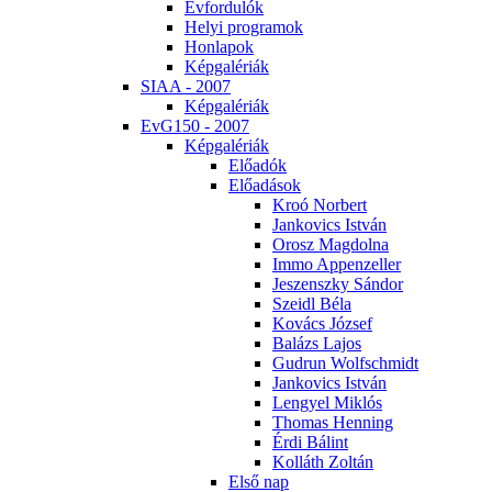
Év­for­du­lók
He­lyi prog­ra­mok
Hon­la­pok
Kép­ga­lé­ri­ák
SI­AA - 2007
Kép­ga­lé­ri­ák
EvG150 - 2007
Kép­ga­lé­ri­ák
Elő­adók
Elő­adá­sok
Kroó Nor­bert
Jan­ko­vics Ist­ván
Orosz Mag­dol­na
Im­mo Ap­pen­zel­ler
Je­szensz­ky Sán­dor
Szeidl Bé­la
Ko­vács Jó­zsef
Ba­lázs La­jos
Gud­run Wolfsch­midt
Jan­ko­vics Ist­ván
Len­gyel Mik­lós
Tho­mas Hen­ning
Ér­di Bá­lint
Kol­láth Zol­tán
El­ső nap