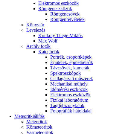
Elekt­ro­mos esz­kö­zök
Rönt­gen­esz­kö­zök
Rönt­gen­csö­vek
Rönt­gen­fel­vé­te­lek
Könyv­tár
Le­ve­le­zés
Kon­koly The­ge Mik­lós
Max Wolf
Ar­chív fo­tók
Ka­te­gó­ri­ák
Port­rék, cso­port­ké­pek
Épü­le­tek, épü­let­bel­sők
Táv­csö­vek, ka­me­rák
Spekt­rosz­kó­pok
Csil­la­gá­sza­ti mű­sze­rek
Me­cha­ni­kai mű­hely
Idő­mé­ré­si esz­kö­zök
Elekt­ro­mos esz­kö­zök
Fi­zi­kai la­bo­ra­tó­ri­um
Tag­díj­bi­zony­la­tok
Fo­tog­rá­fi­ák hát­ol­da­lai
Me­te­o­rit­ki­ál­lí­tás
Me­te­o­ri­tok
Kő­me­te­o­ri­tok
Vas­me­te­o­ri­tok