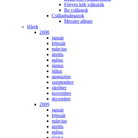
Fé­nyes kék vál­to­zók
Be csil­la­gok
Csil­lag­hal­ma­zok
Mes­si­er al­bum
Hí­rek
2008
ja­nu­ár
feb­ru­ár
már­ci­us
áp­ri­lis
má­jus
jú­ni­us
jú­li­us
au­gusz­tus
szep­tem­ber
ok­tó­ber
no­vem­ber
de­cem­ber
2009
ja­nu­ár
feb­ru­ár
már­ci­us
áp­ri­lis
má­jus
jú­ni­us