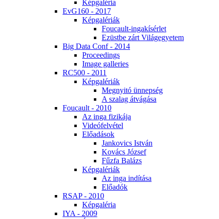
Kép­ga­lé­ria
EvG160 - 2017
Kép­ga­lé­ri­ák
Fo­u­ca­ult-in­ga­kí­sér­let
Ezüst­be zárt Vi­lág­egye­tem
Big Da­ta Conf - 2014
Pro­ce­e­dings
Image gal­le­ri­es
RC500 - 2011
Kép­ga­lé­ri­ák
Meg­nyi­tó ün­nep­ség
A sza­lag át­vá­gá­sa
Fo­u­ca­ult - 2010
Az in­ga fi­zi­ká­ja
Vi­de­ó­fel­vé­tel
Elő­adá­sok
Jan­ko­vics Ist­ván
Ko­vács Jó­zsef
Fűz­fa Ba­lázs
Kép­ga­lé­ri­ák
Az in­ga in­dí­tá­sa
Elő­adók
RSAP - 2010
Kép­ga­lé­ria
IYA - 2009