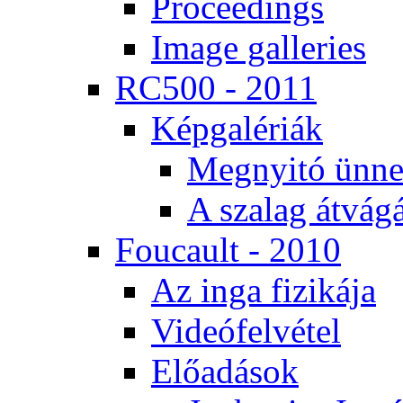
Pro­ce­e­dings
Image gal­le­ri­es
RC500 - 2011
Kép­ga­lé­ri­ák
Meg­nyi­tó ün­ne
A sza­lag át­vá­gá
Fo­u­ca­ult - 2010
Az in­ga fi­zi­ká­ja
Vi­de­ó­fel­vé­tel
Elő­adá­sok