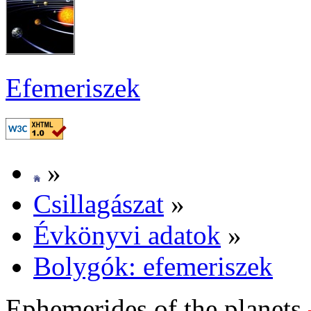
Efe­me­ri­szek
»
Csil­la­gá­szat
»
Év­köny­vi ada­tok
»
Boly­gók: efe­me­ri­szek
Ep­he­me­ri­des of the pla­nets