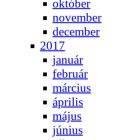
ok­tó­ber
no­vem­ber
de­cem­ber
2017
ja­nu­ár
feb­ru­ár
már­ci­us
áp­ri­lis
má­jus
jú­ni­us