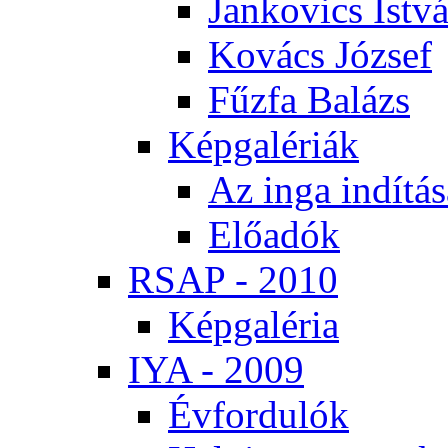
Jan­ko­vics Ist­v
Ko­vács Jó­zsef
Fűz­fa Ba­lázs
Kép­ga­lé­ri­ák
Az in­ga in­dí­tá­
Elő­adók
RSAP - 2010
Kép­ga­lé­ria
IYA - 2009
Év­for­du­lók