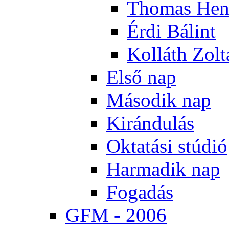
Tho­mas Hen
Ér­di Bá­lint
Kol­láth Zol­
El­ső nap
Má­so­dik nap
Ki­rán­du­lás
Ok­ta­tá­si stú­dió
Har­ma­dik nap
Fo­ga­dás
GFM - 2006