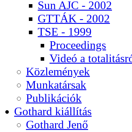
Sun AJC - 2002
GT­TÁK - 2002
TSE - 1999
Pro­ce­e­dings
Vi­deó a to­ta­li­tás­r
Köz­le­mé­nyek
Mun­ka­tár­sak
Pub­li­ká­ci­ók
Got­hard ki­ál­lí­tás
Got­hard Je­nő