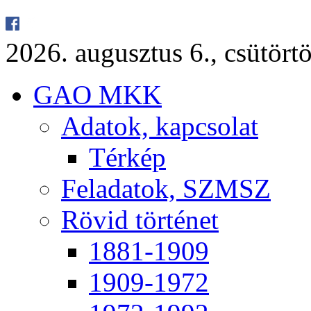
2026. au­gusz­tus 6., csü­tör­tö
GAO MKK
Ada­tok, kap­cso­lat
Tér­kép
Fel­ada­tok, SZMSZ
Rö­vid tör­té­net
1881-1909
1909-1972