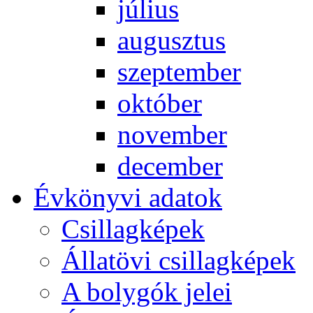
jú­li­us
au­gusz­tus
szep­tem­ber
ok­tó­ber
no­vem­ber
de­cem­ber
Év­köny­vi ada­tok
Csil­lag­ké­pek
Ál­lat­övi csil­lag­ké­pek
A boly­gók je­lei