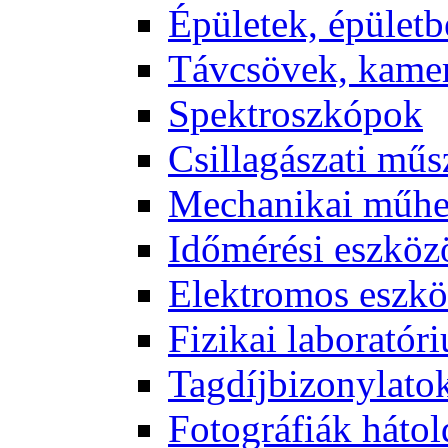
Épü­le­tek, épü­let­b
Táv­csö­vek, ka­me­
Spekt­rosz­kó­pok
Csil­la­gá­sza­ti mű­
Me­cha­ni­kai mű­h
Idő­mé­ré­si esz­kö­
Elekt­ro­mos esz­kö
Fi­zi­kai la­bo­ra­tó­r
Tag­díj­bi­zony­la­to
Fo­tog­rá­fi­ák hát­ol­