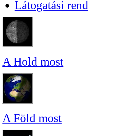
Lá­to­ga­tá­si rend
A Hold most
A Föld most