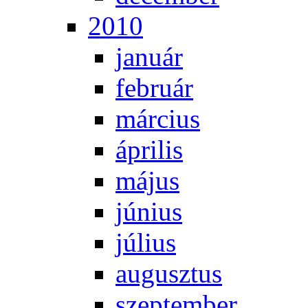
2010
ja­nu­ár
feb­ru­ár
már­ci­us
áp­ri­lis
má­jus
jú­ni­us
jú­li­us
au­gusz­tus
szep­tem­ber