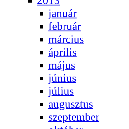
2013
ja­nu­ár
feb­ru­ár
már­ci­us
áp­ri­lis
má­jus
jú­ni­us
jú­li­us
au­gusz­tus
szep­tem­ber