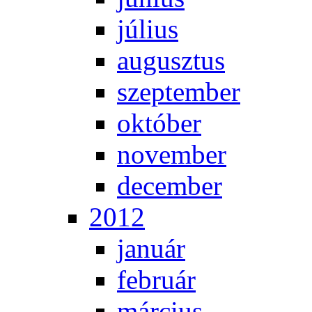
jú­li­us
au­gusz­tus
szep­tem­ber
ok­tó­ber
no­vem­ber
de­cem­ber
2012
ja­nu­ár
feb­ru­ár
már­ci­us