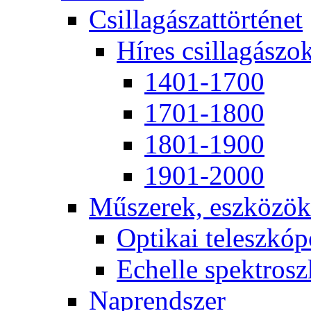
Csil­la­gá­szat­tör­té­net
Hí­res csil­la­gá­szo
1401-1700
1701-1800
1801-1900
1901-2000
Mű­sze­rek, esz­kö­zök
Op­ti­kai te­lesz­kó­
Echel­le spekt­rosz­
Nap­rend­szer