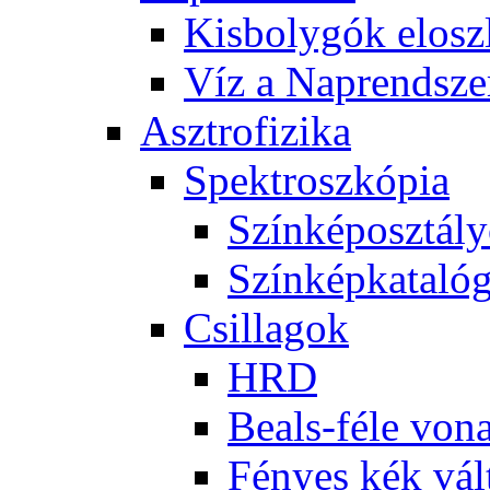
Kis­boly­gók el­osz­
Víz a Nap­rend­sze
Aszt­ro­fi­zi­ka
Spekt­rosz­kó­pia
Szín­kép­osz­tá­l
Szín­kép­ka­ta­ló­
Csil­la­gok
HRD
Be­als-fé­le vo­na
Fé­nyes kék vál­