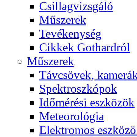
Csil­lag­vizs­gá­ló
Mű­sze­rek
Te­vé­keny­ség
Cik­kek Got­hard­ról
Mű­sze­rek
Táv­csö­vek, ka­me­rá
Spekt­rosz­kó­pok
Idő­mé­ré­si esz­kö­zök
Me­te­o­ro­ló­gia
Elekt­ro­mos esz­kö­z