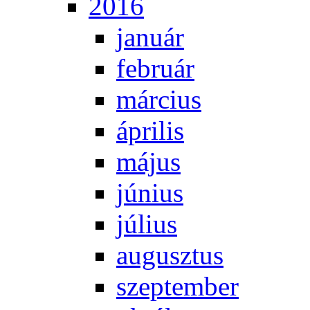
2016
ja­nu­ár
feb­ru­ár
már­ci­us
áp­ri­lis
má­jus
jú­ni­us
jú­li­us
au­gusz­tus
szep­tem­ber