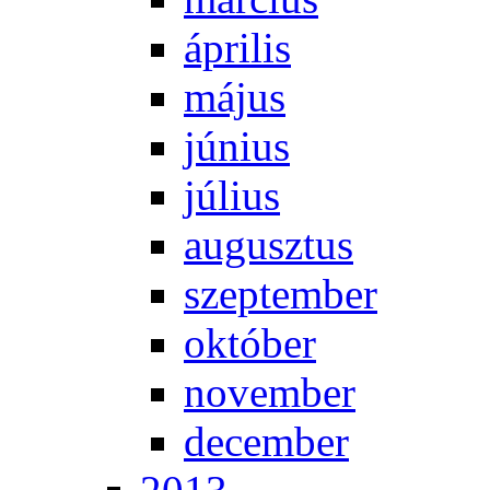
áp­ri­lis
má­jus
jú­ni­us
jú­li­us
au­gusz­tus
szep­tem­ber
ok­tó­ber
no­vem­ber
de­cem­ber