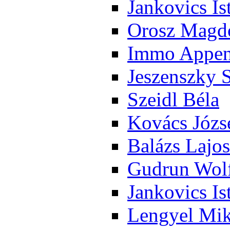
Jan­ko­vics Is
Orosz Mag­do
Im­mo Ap­pen­
Je­szensz­ky 
Szeidl Bé­la
Ko­vács Jó­zs
Ba­lázs La­jos
Gud­run Wolf
Jan­ko­vics Is
Len­gyel Mik