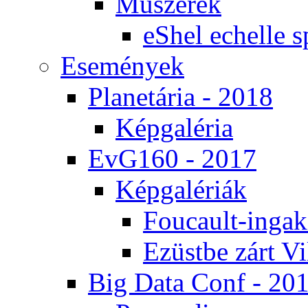
Mű­sze­rek
eS­hel echel­le s
Ese­mé­nyek
Pla­ne­tá­ria - 2018
Kép­ga­lé­ria
EvG160 - 2017
Kép­ga­lé­ri­ák
Fo­u­ca­ult-in­ga­kí
Ezüst­be zárt Vi
Big Da­ta Conf - 20