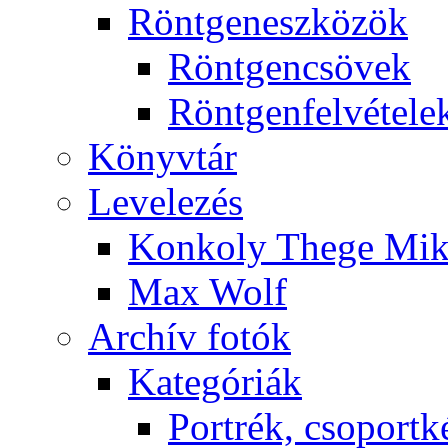
Rönt­gen­esz­kö­zök
Rönt­gen­csö­vek
Rönt­gen­fel­vé­te­le
Könyv­tár
Le­ve­le­zés
Kon­koly The­ge Mik­
Max Wolf
Ar­chív fo­tók
Ka­te­gó­ri­ák
Port­rék, cso­port­k