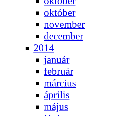
ok­tó­ber
ok­tó­ber
no­vem­ber
de­cem­ber
2014
ja­nu­ár
feb­ru­ár
már­ci­us
áp­ri­lis
má­jus