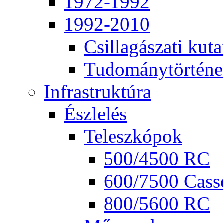
1972-1992
1992-2010
Csil­la­gá­sza­ti ku­ta
Tu­do­mány­tör­té­ne
Inf­ra­struk­tú­ra
Ész­le­lés
Te­lesz­kó­pok
500/4500 RC
600/7500 Cas­se
800/5600 RC