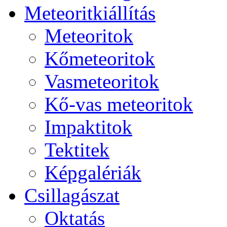
Me­te­o­rit­ki­ál­lí­tás
Me­te­o­ri­tok
Kő­me­te­o­ri­tok
Vas­me­te­o­ri­tok
Kő-vas me­te­o­ri­tok
Imp­ak­ti­tok
Tek­ti­tek
Kép­ga­lé­ri­ák
Csil­la­gá­szat
Ok­ta­tás