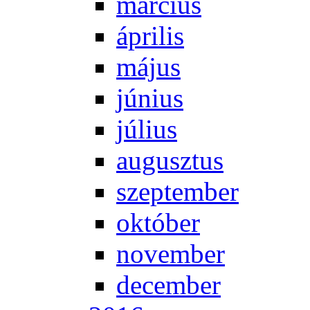
már­ci­us
áp­ri­lis
má­jus
jú­ni­us
jú­li­us
au­gusz­tus
szep­tem­ber
ok­tó­ber
no­vem­ber
de­cem­ber