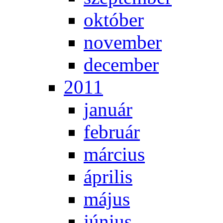
ok­tó­ber
no­vem­ber
de­cem­ber
2011
ja­nu­ár
feb­ru­ár
már­ci­us
áp­ri­lis
má­jus
jú­ni­us