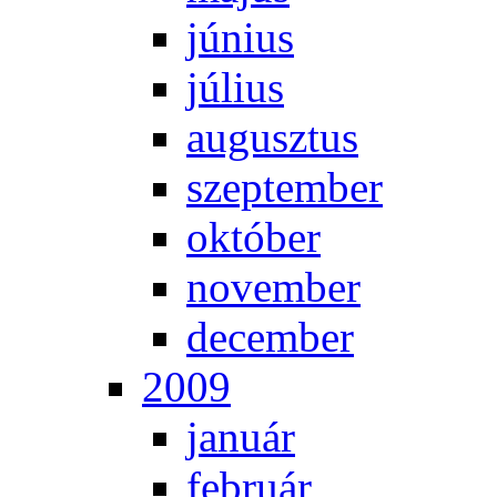
jú­ni­us
jú­li­us
au­gusz­tus
szep­tem­ber
ok­tó­ber
no­vem­ber
de­cem­ber
2009
ja­nu­ár
feb­ru­ár