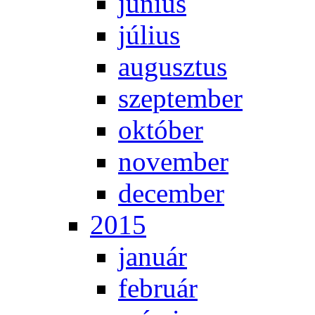
jú­ni­us
jú­li­us
au­gusz­tus
szep­tem­ber
ok­tó­ber
no­vem­ber
de­cem­ber
2015
ja­nu­ár
feb­ru­ár