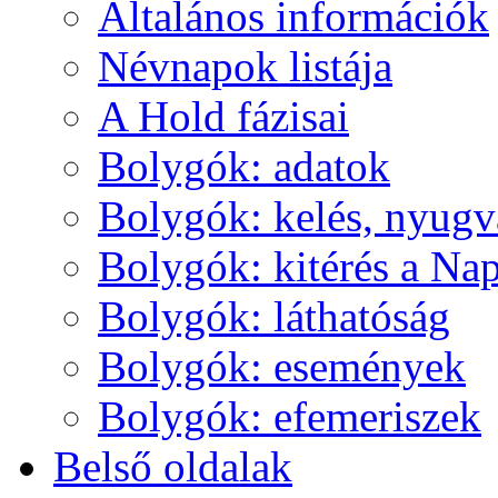
Ál­ta­lá­nos in­for­má­ci­ók
Név­na­pok lis­tá­ja
A Hold fá­zi­sai
Boly­gók: ada­tok
Boly­gók: ke­lés, nyug­v
Boly­gók: ki­té­rés a Nap
Boly­gók: lát­ha­tó­ság
Boly­gók: ese­mé­nyek
Boly­gók: efe­me­ri­szek
Bel­ső ol­da­lak