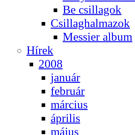
Be csil­la­gok
Csil­lag­hal­ma­zok
Mes­si­er al­bum
Hí­rek
2008
ja­nu­ár
feb­ru­ár
már­ci­us
áp­ri­lis
má­jus