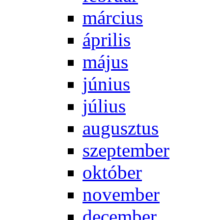
már­ci­us
áp­ri­lis
má­jus
jú­ni­us
jú­li­us
au­gusz­tus
szep­tem­ber
ok­tó­ber
no­vem­ber
de­cem­ber