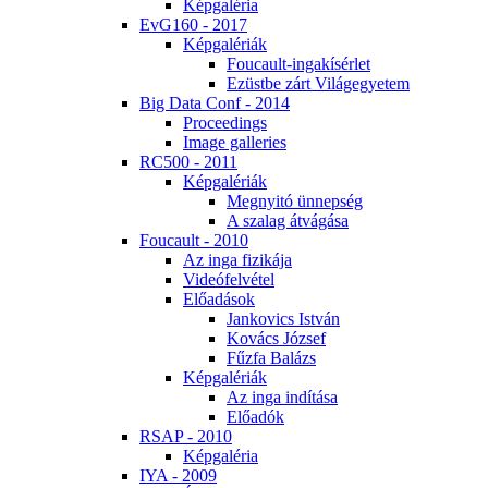
Kép­ga­lé­ria
EvG160 - 2017
Kép­ga­lé­ri­ák
Fo­u­ca­ult-in­ga­kí­sér­let
Ezüst­be zárt Vi­lág­egye­tem
Big Da­ta Conf - 2014
Pro­ce­e­dings
Image gal­le­ri­es
RC500 - 2011
Kép­ga­lé­ri­ák
Meg­nyi­tó ün­nep­ség
A sza­lag át­vá­gá­sa
Fo­u­ca­ult - 2010
Az in­ga fi­zi­ká­ja
Vi­de­ó­fel­vé­tel
Elő­adá­sok
Jan­ko­vics Ist­ván
Ko­vács Jó­zsef
Fűz­fa Ba­lázs
Kép­ga­lé­ri­ák
Az in­ga in­dí­tá­sa
Elő­adók
RSAP - 2010
Kép­ga­lé­ria
IYA - 2009