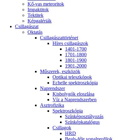
Kő-vas me­te­o­ri­tok
Imp­ak­ti­tok
Tek­ti­tek
Kép­ga­lé­ri­ák
Csil­la­gá­szat
Ok­ta­tás
Csil­la­gá­szat­tör­té­net
Hí­res csil­la­gá­szok
1401-1700
1701-1800
1801-1900
1901-2000
Mű­sze­rek, esz­kö­zök
Op­ti­kai te­lesz­kó­pok
Echel­le spekt­rosz­kó­pia
Nap­rend­szer
Kis­boly­gók el­osz­lá­sa
Víz a Nap­rend­szer­ben
Aszt­ro­fi­zi­ka
Spekt­rosz­kó­pia
Szín­kép­osz­tá­lyo­zás
Szín­kép­ka­ta­ló­gus
Csil­la­gok
HRD
Be­als-fé­le vo­nal­pro­fi­lok