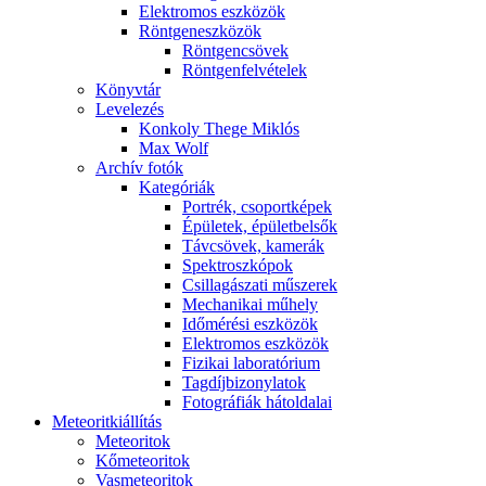
Elekt­ro­mos esz­kö­zök
Rönt­gen­esz­kö­zök
Rönt­gen­csö­vek
Rönt­gen­fel­vé­te­lek
Könyv­tár
Le­ve­le­zés
Kon­koly The­ge Mik­lós
Max Wolf
Ar­chív fo­tók
Ka­te­gó­ri­ák
Port­rék, cso­port­ké­pek
Épü­le­tek, épü­let­bel­sők
Táv­csö­vek, ka­me­rák
Spekt­rosz­kó­pok
Csil­la­gá­sza­ti mű­sze­rek
Me­cha­ni­kai mű­hely
Idő­mé­ré­si esz­kö­zök
Elekt­ro­mos esz­kö­zök
Fi­zi­kai la­bo­ra­tó­ri­um
Tag­díj­bi­zony­la­tok
Fo­tog­rá­fi­ák hát­ol­da­lai
Me­te­o­rit­ki­ál­lí­tás
Me­te­o­ri­tok
Kő­me­te­o­ri­tok
Vas­me­te­o­ri­tok