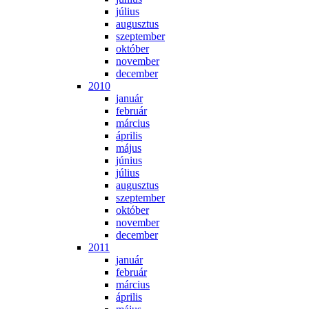
jú­li­us
au­gusz­tus
szep­tem­ber
ok­tó­ber
no­vem­ber
de­cem­ber
2010
ja­nu­ár
feb­ru­ár
már­ci­us
áp­ri­lis
má­jus
jú­ni­us
jú­li­us
au­gusz­tus
szep­tem­ber
ok­tó­ber
no­vem­ber
de­cem­ber
2011
ja­nu­ár
feb­ru­ár
már­ci­us
áp­ri­lis