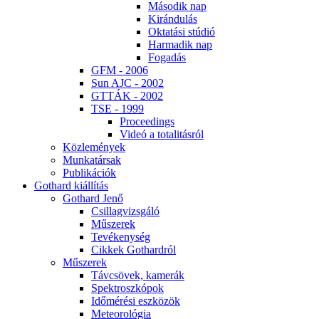
Má­so­dik nap
Ki­rán­du­lás
Ok­ta­tá­si stú­dió
Har­ma­dik nap
Fo­ga­dás
GFM - 2006
Sun AJC - 2002
GT­TÁK - 2002
TSE - 1999
Pro­ce­e­dings
Vi­deó a to­ta­li­tás­ról
Köz­le­mé­nyek
Mun­ka­tár­sak
Pub­li­ká­ci­ók
Got­hard ki­ál­lí­tás
Got­hard Je­nő
Csil­lag­vizs­gá­ló
Mű­sze­rek
Te­vé­keny­ség
Cik­kek Got­hard­ról
Mű­sze­rek
Táv­csö­vek, ka­me­rák
Spekt­rosz­kó­pok
Idő­mé­ré­si esz­kö­zök
Me­te­o­ro­ló­gia