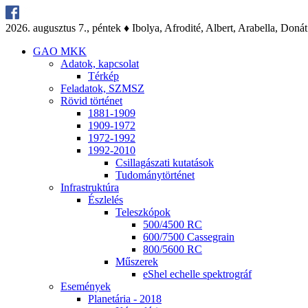
2026. au­gusz­tus 7., pén­tek ♦ Ibo­lya, Af­ro­di­té, Al­bert, Arab­el­la, Do­nát
GAO MKK
Ada­tok, kap­cso­lat
Tér­kép
Fel­ada­tok, SZMSZ
Rö­vid tör­té­net
1881-1909
1909-1972
1972-1992
1992-2010
Csil­la­gá­sza­ti ku­ta­tá­sok
Tu­do­mány­tör­té­net
Inf­ra­struk­tú­ra
Ész­le­lés
Te­lesz­kó­pok
500/4500 RC
600/7500 Cas­seg­ra­in
800/5600 RC
Mű­sze­rek
eS­hel echel­le spekt­ro­gráf
Ese­mé­nyek
Pla­ne­tá­ria - 2018