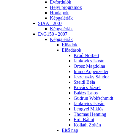
Év­for­du­lók
He­lyi prog­ra­mok
Hon­la­pok
Kép­ga­lé­ri­ák
SI­AA - 2007
Kép­ga­lé­ri­ák
EvG150 - 2007
Kép­ga­lé­ri­ák
Elő­adók
Elő­adá­sok
Kroó Nor­bert
Jan­ko­vics Ist­ván
Orosz Mag­dol­na
Im­mo Ap­pen­zel­ler
Je­szensz­ky Sán­dor
Szeidl Bé­la
Ko­vács Jó­zsef
Ba­lázs La­jos
Gud­run Wolfsch­midt
Jan­ko­vics Ist­ván
Len­gyel Mik­lós
Tho­mas Hen­ning
Ér­di Bá­lint
Kol­láth Zol­tán
El­ső nap