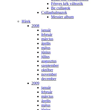
Fé­nyes kék vál­to­zók
Be csil­la­gok
Csil­lag­hal­ma­zok
Mes­si­er al­bum
Hí­rek
2008
ja­nu­ár
feb­ru­ár
már­ci­us
áp­ri­lis
má­jus
jú­ni­us
jú­li­us
au­gusz­tus
szep­tem­ber
ok­tó­ber
no­vem­ber
de­cem­ber
2009
ja­nu­ár
feb­ru­ár
már­ci­us
áp­ri­lis
má­jus
jú­ni­us