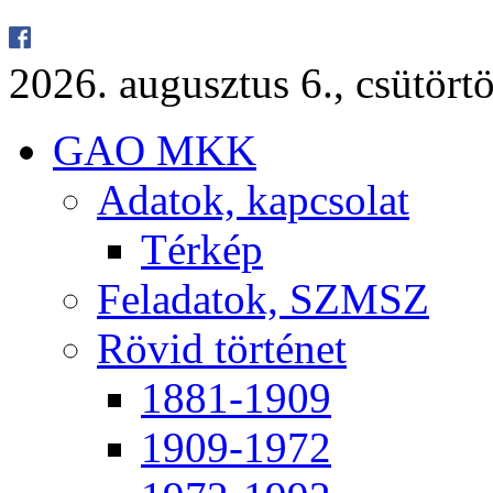
2026. au­gusz­tus 6., csü­tör­tö
GAO MKK
Ada­tok, kap­cso­lat
Tér­kép
Fel­ada­tok, SZMSZ
Rö­vid tör­té­net
1881-1909
1909-1972