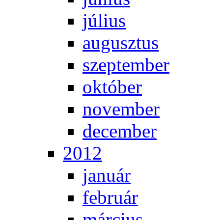
jú­li­us
au­gusz­tus
szep­tem­ber
ok­tó­ber
no­vem­ber
de­cem­ber
2012
ja­nu­ár
feb­ru­ár
már­ci­us