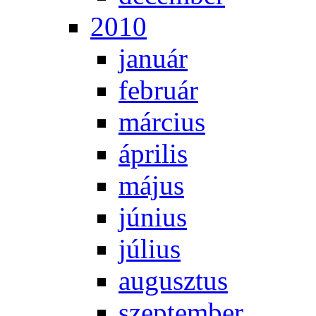
2010
ja­nu­ár
feb­ru­ár
már­ci­us
áp­ri­lis
má­jus
jú­ni­us
jú­li­us
au­gusz­tus
szep­tem­ber