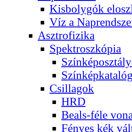
Kis­boly­gók el­osz­
Víz a Nap­rend­sze
Aszt­ro­fi­zi­ka
Spekt­rosz­kó­pia
Szín­kép­osz­tá­l
Szín­kép­ka­ta­ló­
Csil­la­gok
HRD
Be­als-fé­le vo­na
Fé­nyes kék vál­