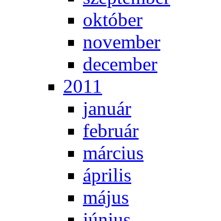
ok­tó­ber
no­vem­ber
de­cem­ber
2011
ja­nu­ár
feb­ru­ár
már­ci­us
áp­ri­lis
má­jus
jú­ni­us