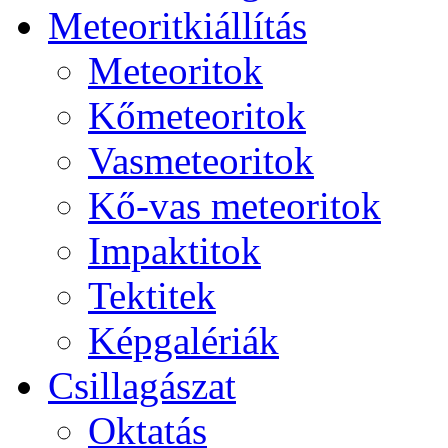
Me­te­o­rit­ki­ál­lí­tás
Me­te­o­ri­tok
Kő­me­te­o­ri­tok
Vas­me­te­o­ri­tok
Kő-vas me­te­o­ri­tok
Imp­ak­ti­tok
Tek­ti­tek
Kép­ga­lé­ri­ák
Csil­la­gá­szat
Ok­ta­tás