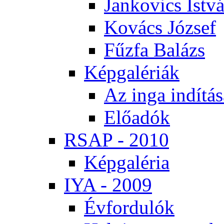
Jan­ko­vics Ist­v
Ko­vács Jó­zsef
Fűz­fa Ba­lázs
Kép­ga­lé­ri­ák
Az in­ga in­dí­tá­
Elő­adók
RSAP - 2010
Kép­ga­lé­ria
IYA - 2009
Év­for­du­lók