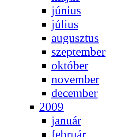
jú­ni­us
jú­li­us
au­gusz­tus
szep­tem­ber
ok­tó­ber
no­vem­ber
de­cem­ber
2009
ja­nu­ár
feb­ru­ár