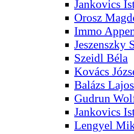
Jan­ko­vics Is
Orosz Mag­do
Im­mo Ap­pen­
Je­szensz­ky 
Szeidl Bé­la
Ko­vács Jó­zs
Ba­lázs La­jos
Gud­run Wolf
Jan­ko­vics Is
Len­gyel Mik