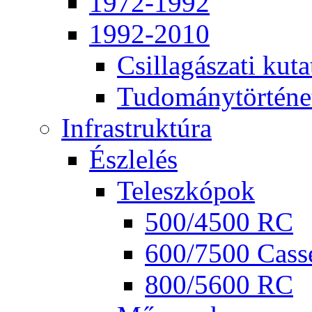
1972-1992
1992-2010
Csil­la­gá­sza­ti ku­ta
Tu­do­mány­tör­té­ne
Inf­ra­struk­tú­ra
Ész­le­lés
Te­lesz­kó­pok
500/4500 RC
600/7500 Cas­se
800/5600 RC