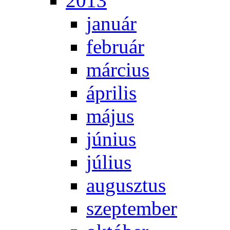
2013
ja­nu­ár
feb­ru­ár
már­ci­us
áp­ri­lis
má­jus
jú­ni­us
jú­li­us
au­gusz­tus
szep­tem­ber