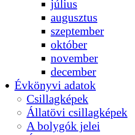
jú­li­us
au­gusz­tus
szep­tem­ber
ok­tó­ber
no­vem­ber
de­cem­ber
Év­köny­vi ada­tok
Csil­lag­ké­pek
Ál­lat­övi csil­lag­ké­pek
A boly­gók je­lei