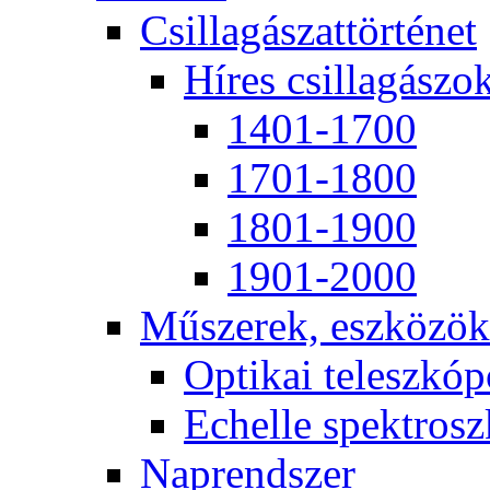
Csil­la­gá­szat­tör­té­net
Hí­res csil­la­gá­szo
1401-1700
1701-1800
1801-1900
1901-2000
Mű­sze­rek, esz­kö­zök
Op­ti­kai te­lesz­kó­
Echel­le spekt­rosz­
Nap­rend­szer