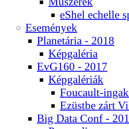
Mű­sze­rek
eS­hel echel­le s
Ese­mé­nyek
Pla­ne­tá­ria - 2018
Kép­ga­lé­ria
EvG160 - 2017
Kép­ga­lé­ri­ák
Fo­u­ca­ult-in­ga­kí
Ezüst­be zárt Vi
Big Da­ta Conf - 20