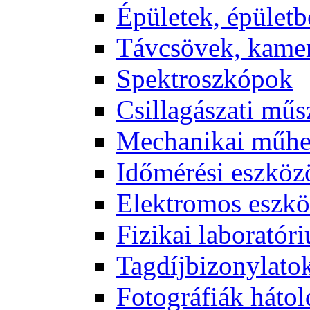
Épü­le­tek, épü­let­b
Táv­csö­vek, ka­me­
Spekt­rosz­kó­pok
Csil­la­gá­sza­ti mű­
Me­cha­ni­kai mű­h
Idő­mé­ré­si esz­kö­
Elekt­ro­mos esz­kö
Fi­zi­kai la­bo­ra­tó­r
Tag­díj­bi­zony­la­to
Fo­tog­rá­fi­ák hát­ol­