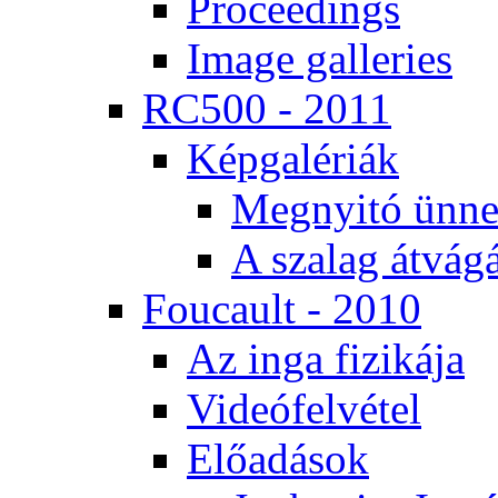
Pro­ce­e­dings
Image gal­le­ri­es
RC500 - 2011
Kép­ga­lé­ri­ák
Meg­nyi­tó ün­ne
A sza­lag át­vá­gá
Fo­u­ca­ult - 2010
Az in­ga fi­zi­ká­ja
Vi­de­ó­fel­vé­tel
Elő­adá­sok