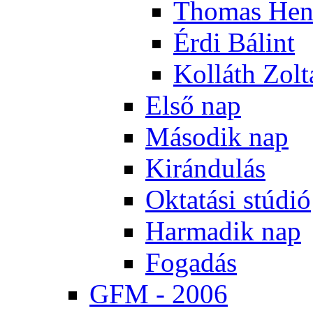
Tho­mas Hen
Ér­di Bá­lint
Kol­láth Zol­
El­ső nap
Má­so­dik nap
Ki­rán­du­lás
Ok­ta­tá­si stú­dió
Har­ma­dik nap
Fo­ga­dás
GFM - 2006