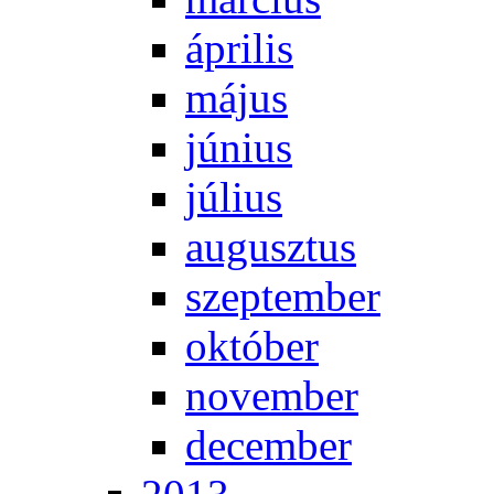
áp­ri­lis
má­jus
jú­ni­us
jú­li­us
au­gusz­tus
szep­tem­ber
ok­tó­ber
no­vem­ber
de­cem­ber