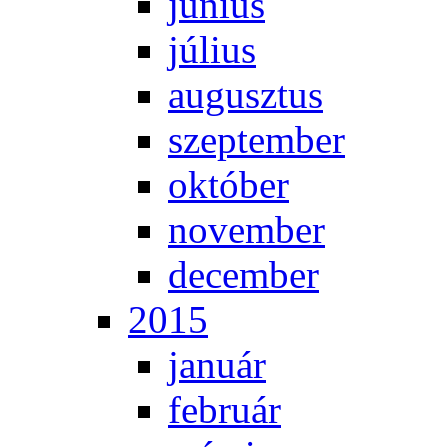
jú­ni­us
jú­li­us
au­gusz­tus
szep­tem­ber
ok­tó­ber
no­vem­ber
de­cem­ber
2015
ja­nu­ár
feb­ru­ár