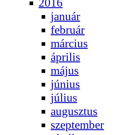
2016
ja­nu­ár
feb­ru­ár
már­ci­us
áp­ri­lis
má­jus
jú­ni­us
jú­li­us
au­gusz­tus
szep­tem­ber