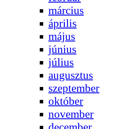
már­ci­us
áp­ri­lis
má­jus
jú­ni­us
jú­li­us
au­gusz­tus
szep­tem­ber
ok­tó­ber
no­vem­ber
de­cem­ber