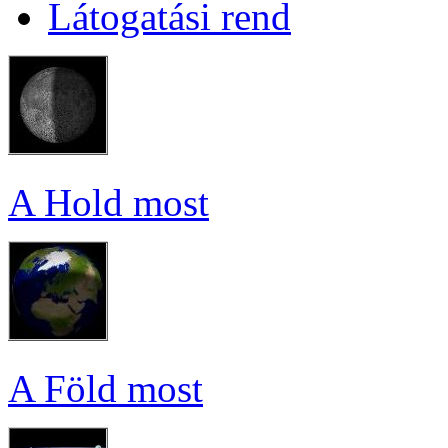
Lá­to­ga­tá­si rend
A Hold most
A Föld most