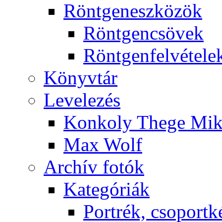
Rönt­gen­esz­kö­zök
Rönt­gen­csö­vek
Rönt­gen­fel­vé­te­le
Könyv­tár
Le­ve­le­zés
Kon­koly The­ge Mik­
Max Wolf
Ar­chív fo­tók
Ka­te­gó­ri­ák
Port­rék, cso­port­k