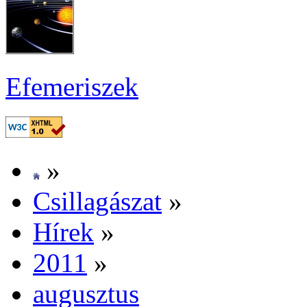
Efe­me­ri­szek
»
Csil­la­gá­szat
»
Hí­rek
»
2011
»
au­gusz­tus