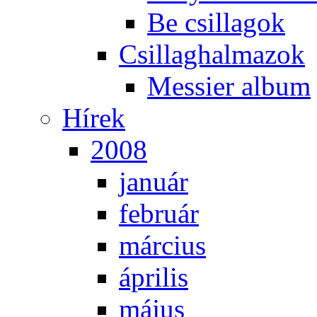
Be csil­la­gok
Csil­lag­hal­ma­zok
Mes­si­er al­bum
Hí­rek
2008
ja­nu­ár
feb­ru­ár
már­ci­us
áp­ri­lis
má­jus