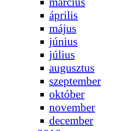
már­ci­us
áp­ri­lis
má­jus
jú­ni­us
jú­li­us
au­gusz­tus
szep­tem­ber
ok­tó­ber
no­vem­ber
de­cem­ber