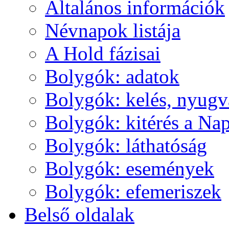
Ál­ta­lá­nos in­for­má­ci­ók
Név­na­pok lis­tá­ja
A Hold fá­zi­sai
Boly­gók: ada­tok
Boly­gók: ke­lés, nyug­v
Boly­gók: ki­té­rés a Nap
Boly­gók: lát­ha­tó­ság
Boly­gók: ese­mé­nyek
Boly­gók: efe­me­ri­szek
Bel­ső ol­da­lak