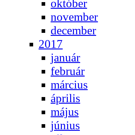
ok­tó­ber
no­vem­ber
de­cem­ber
2017
ja­nu­ár
feb­ru­ár
már­ci­us
áp­ri­lis
má­jus
jú­ni­us