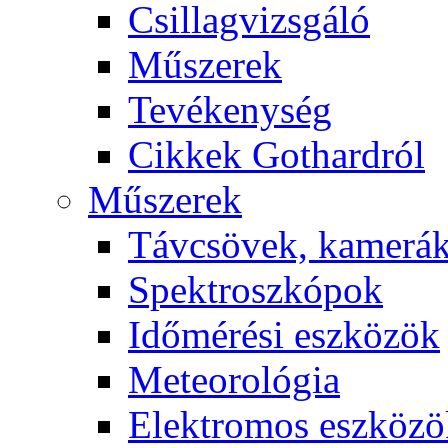
Csil­lag­vizs­gá­ló
Mű­sze­rek
Te­vé­keny­ség
Cik­kek Got­hard­ról
Mű­sze­rek
Táv­csö­vek, ka­me­rá
Spekt­rosz­kó­pok
Idő­mé­ré­si esz­kö­zök
Me­te­o­ro­ló­gia
Elekt­ro­mos esz­kö­z