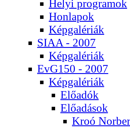
He­lyi prog­ra­mok
Hon­la­pok
Kép­ga­lé­ri­ák
SI­AA - 2007
Kép­ga­lé­ri­ák
EvG150 - 2007
Kép­ga­lé­ri­ák
Elő­adók
Elő­adá­sok
Kroó Nor­ber