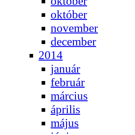
ok­tó­ber
ok­tó­ber
no­vem­ber
de­cem­ber
2014
ja­nu­ár
feb­ru­ár
már­ci­us
áp­ri­lis
má­jus