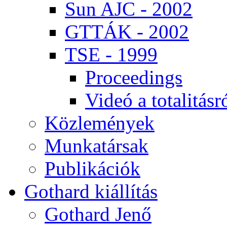
Sun AJC - 2002
GT­TÁK - 2002
TSE - 1999
Pro­ce­e­dings
Vi­deó a to­ta­li­tás­r
Köz­le­mé­nyek
Mun­ka­tár­sak
Pub­li­ká­ci­ók
Got­hard ki­ál­lí­tás
Got­hard Je­nő