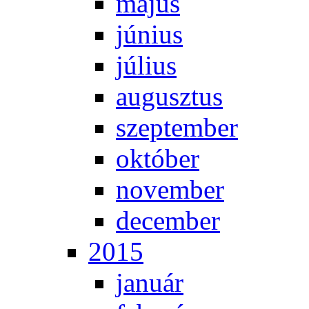
má­jus
jú­ni­us
jú­li­us
au­gusz­tus
szep­tem­ber
ok­tó­ber
no­vem­ber
de­cem­ber
2015
ja­nu­ár