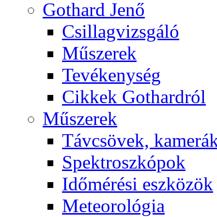
Got­hard Je­nő
Csil­lag­vizs­gá­ló
Mű­sze­rek
Te­vé­keny­ség
Cik­kek Got­hard­ról
Mű­sze­rek
Táv­csö­vek, ka­me­rá
Spekt­rosz­kó­pok
Idő­mé­ré­si esz­kö­zök
Me­te­o­ro­ló­gia