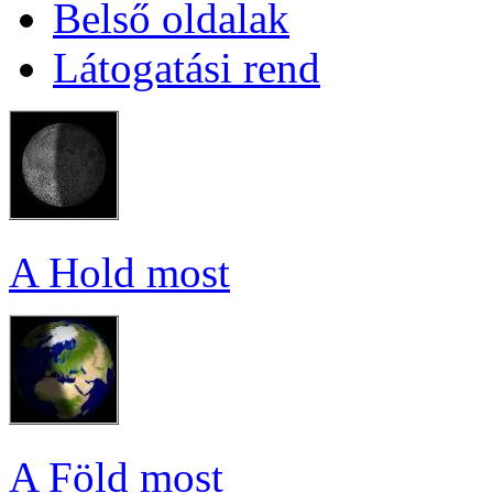
Bel­ső ol­da­lak
Lá­to­ga­tá­si rend
A Hold most
A Föld most