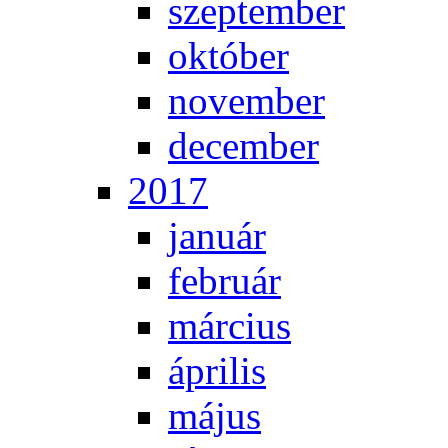
szep­tem­ber
ok­tó­ber
no­vem­ber
de­cem­ber
2017
ja­nu­ár
feb­ru­ár
már­ci­us
áp­ri­lis
má­jus