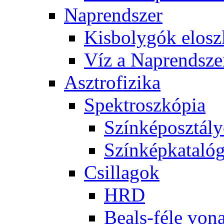
Nap­rend­szer
Kis­boly­gók el­osz­
Víz a Nap­rend­sze
Aszt­ro­fi­zi­ka
Spekt­rosz­kó­pia
Szín­kép­osz­tá­l
Szín­kép­ka­ta­ló­
Csil­la­gok
HRD
Be­als-fé­le vo­na