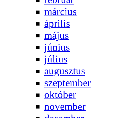
már­ci­us
áp­ri­lis
má­jus
jú­ni­us
jú­li­us
au­gusz­tus
szep­tem­ber
ok­tó­ber
no­vem­ber