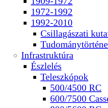
1909-1972
1972-1992
1992-2010
Csil­la­gá­sza­ti ku­ta
Tu­do­mány­tör­té­ne
Inf­ra­struk­tú­ra
Ész­le­lés
Te­lesz­kó­pok
500/4500 RC
600/7500 Cas­se