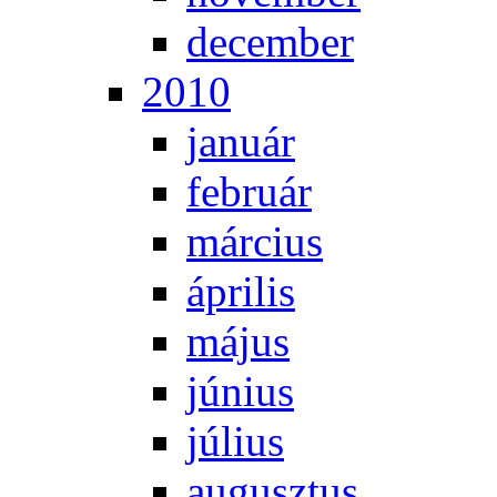
de­cem­ber
2010
ja­nu­ár
feb­ru­ár
már­ci­us
áp­ri­lis
má­jus
jú­ni­us
jú­li­us
au­gusz­tus