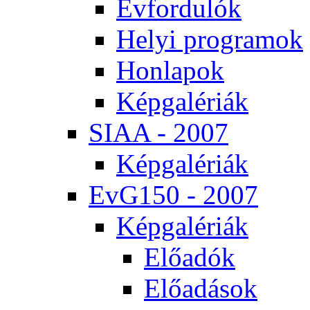
Év­for­du­lók
He­lyi prog­ra­mok
Hon­la­pok
Kép­ga­lé­ri­ák
SI­AA - 2007
Kép­ga­lé­ri­ák
EvG150 - 2007
Kép­ga­lé­ri­ák
Elő­adók
Elő­adá­sok