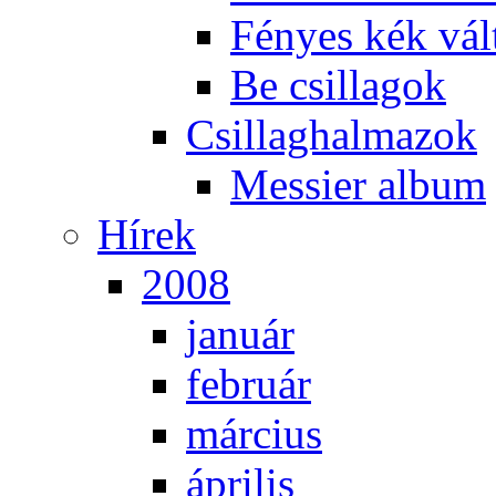
Fé­nyes kék vál­
Be csil­la­gok
Csil­lag­hal­ma­zok
Mes­si­er al­bum
Hí­rek
2008
ja­nu­ár
feb­ru­ár
már­ci­us
áp­ri­lis