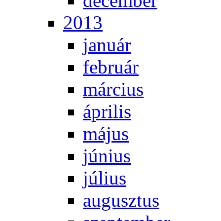
de­cem­ber
2013
ja­nu­ár
feb­ru­ár
már­ci­us
áp­ri­lis
má­jus
jú­ni­us
jú­li­us
au­gusz­tus