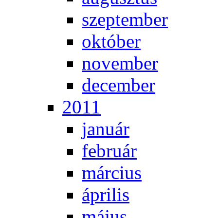
szep­tem­ber
ok­tó­ber
no­vem­ber
de­cem­ber
2011
ja­nu­ár
feb­ru­ár
már­ci­us
áp­ri­lis
má­jus