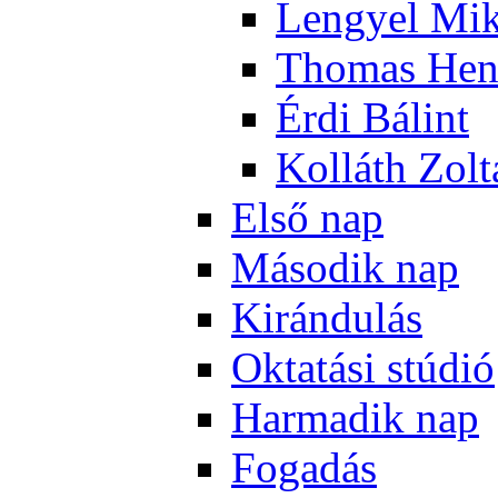
Len­gyel Mik
Tho­mas Hen
Ér­di Bá­lint
Kol­láth Zol­
El­ső nap
Má­so­dik nap
Ki­rán­du­lás
Ok­ta­tá­si stú­dió
Har­ma­dik nap
Fo­ga­dás