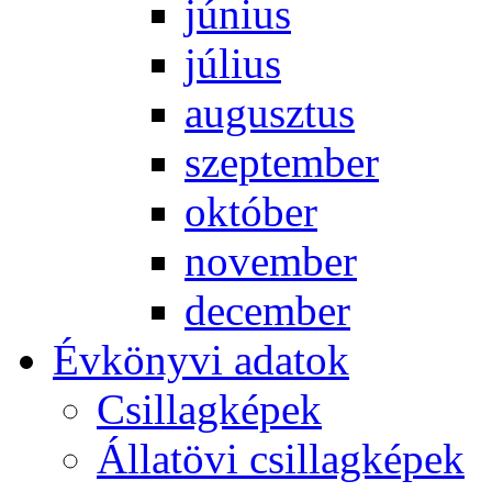
jú­ni­us
jú­li­us
au­gusz­tus
szep­tem­ber
ok­tó­ber
no­vem­ber
de­cem­ber
Év­köny­vi ada­tok
Csil­lag­ké­pek
Ál­lat­övi csil­lag­ké­pek