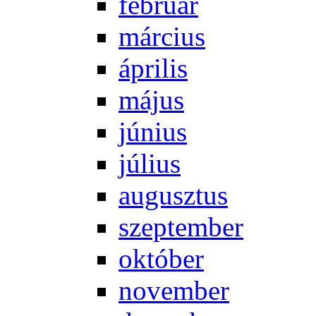
feb­ru­ár
már­ci­us
áp­ri­lis
má­jus
jú­ni­us
jú­li­us
au­gusz­tus
szep­tem­ber
ok­tó­ber
no­vem­ber