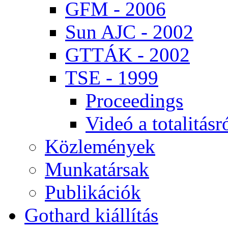
GFM - 2006
Sun AJC - 2002
GT­TÁK - 2002
TSE - 1999
Pro­ce­e­dings
Vi­deó a to­ta­li­tás­r
Köz­le­mé­nyek
Mun­ka­tár­sak
Pub­li­ká­ci­ók
Got­hard ki­ál­lí­tás