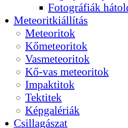
Fo­tog­rá­fi­ák hát­ol­
Me­te­o­rit­ki­ál­lí­tás
Me­te­o­ri­tok
Kő­me­te­o­ri­tok
Vas­me­te­o­ri­tok
Kő-vas me­te­o­ri­tok
Imp­ak­ti­tok
Tek­ti­tek
Kép­ga­lé­ri­ák
Csil­la­gá­szat