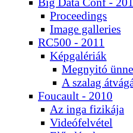
Big Da­ta Conf - 20
Pro­ce­e­dings
Image gal­le­ri­es
RC500 - 2011
Kép­ga­lé­ri­ák
Meg­nyi­tó ün­ne
A sza­lag át­vá­gá
Fo­u­ca­ult - 2010
Az in­ga fi­zi­ká­ja
Vi­de­ó­fel­vé­tel