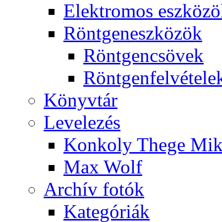
Elekt­ro­mos esz­kö­z
Rönt­gen­esz­kö­zök
Rönt­gen­csö­vek
Rönt­gen­fel­vé­te­le
Könyv­tár
Le­ve­le­zés
Kon­koly The­ge Mik­
Max Wolf
Ar­chív fo­tók
Ka­te­gó­ri­ák