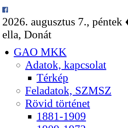
2026. au­gusz­tus 7., pén­tek ♦
el­la, Do­nát
GAO MKK
Ada­tok, kap­cso­lat
Tér­kép
Fel­ada­tok, SZMSZ
Rö­vid tör­té­net
1881-1909