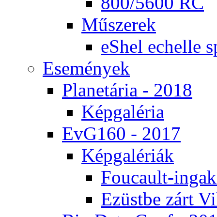
800/5600 RC
Mű­sze­rek
eS­hel echel­le s
Ese­mé­nyek
Pla­ne­tá­ria - 2018
Kép­ga­lé­ria
EvG160 - 2017
Kép­ga­lé­ri­ák
Fo­u­ca­ult-in­ga­kí
Ezüst­be zárt Vi