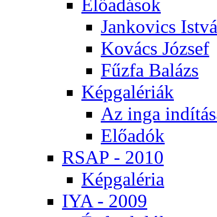
Elő­adá­sok
Jan­ko­vics Ist­v
Ko­vács Jó­zsef
Fűz­fa Ba­lázs
Kép­ga­lé­ri­ák
Az in­ga in­dí­tá­
Elő­adók
RSAP - 2010
Kép­ga­lé­ria
IYA - 2009