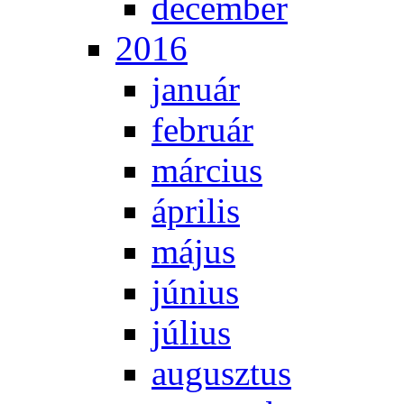
de­cem­ber
2016
ja­nu­ár
feb­ru­ár
már­ci­us
áp­ri­lis
má­jus
jú­ni­us
jú­li­us
au­gusz­tus