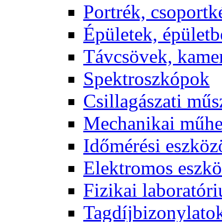
Port­rék, cso­port­k
Épü­le­tek, épü­let­b
Táv­csö­vek, ka­me­
Spekt­rosz­kó­pok
Csil­la­gá­sza­ti mű­
Me­cha­ni­kai mű­h
Idő­mé­ré­si esz­kö­
Elekt­ro­mos esz­kö
Fi­zi­kai la­bo­ra­tó­r
Tag­díj­bi­zony­la­to