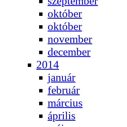
szep­tem­ber
ok­tó­ber
ok­tó­ber
no­vem­ber
de­cem­ber
2014
ja­nu­ár
feb­ru­ár
már­ci­us
áp­ri­lis