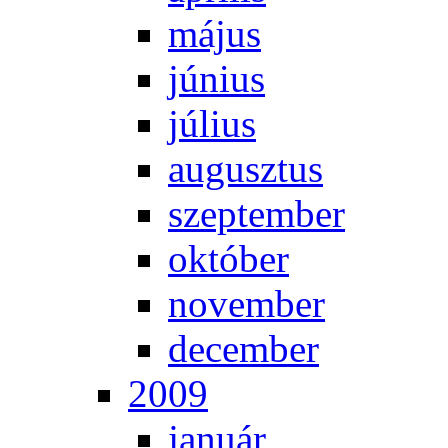
má­jus
jú­ni­us
jú­li­us
au­gusz­tus
szep­tem­ber
ok­tó­ber
no­vem­ber
de­cem­ber
2009
ja­nu­ár