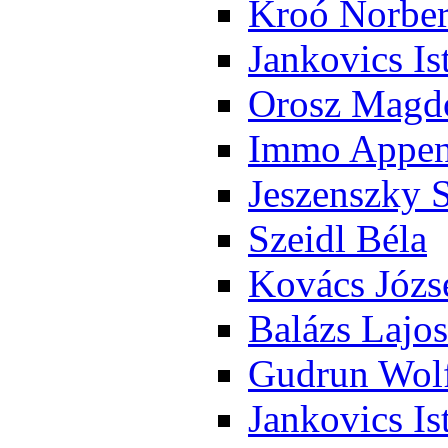
Kroó Nor­ber
Jan­ko­vics Is
Orosz Mag­do
Im­mo Ap­pen­
Je­szensz­ky 
Szeidl Bé­la
Ko­vács Jó­zs
Ba­lázs La­jos
Gud­run Wolf
Jan­ko­vics Is