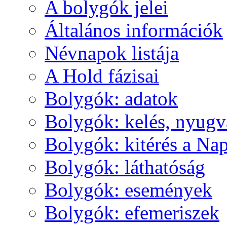
A boly­gók je­lei
Ál­ta­lá­nos in­for­má­ci­ók
Név­na­pok lis­tá­ja
A Hold fá­zi­sai
Boly­gók: ada­tok
Boly­gók: ke­lés, nyug­v
Boly­gók: ki­té­rés a Nap
Boly­gók: lát­ha­tó­ság
Boly­gók: ese­mé­nyek
Boly­gók: efe­me­ri­szek