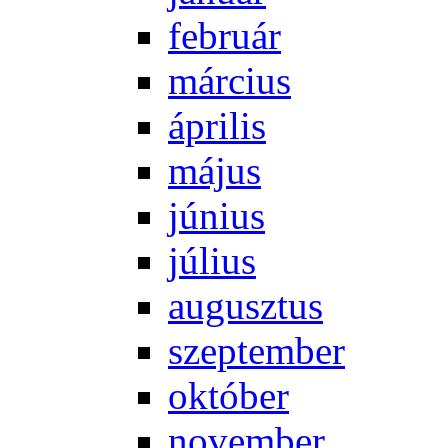
feb­ru­ár
már­ci­us
áp­ri­lis
má­jus
jú­ni­us
jú­li­us
au­gusz­tus
szep­tem­ber
ok­tó­ber
no­vem­ber