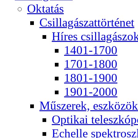
Ok­ta­tás
Csil­la­gá­szat­tör­té­net
Hí­res csil­la­gá­szo
1401-1700
1701-1800
1801-1900
1901-2000
Mű­sze­rek, esz­kö­zök
Op­ti­kai te­lesz­kó­
Echel­le spekt­rosz­