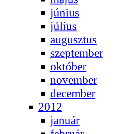
jú­ni­us
jú­li­us
au­gusz­tus
szep­tem­ber
ok­tó­ber
no­vem­ber
de­cem­ber
2012
ja­nu­ár
feb­ru­ár