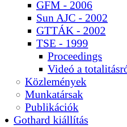
GFM - 2006
Sun AJC - 2002
GT­TÁK - 2002
TSE - 1999
Pro­ce­e­dings
Vi­deó a to­ta­li­tás­r
Köz­le­mé­nyek
Mun­ka­tár­sak
Pub­li­ká­ci­ók
Got­hard ki­ál­lí­tás