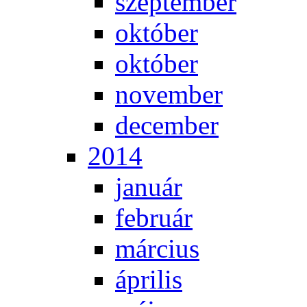
szep­tem­ber
ok­tó­ber
ok­tó­ber
no­vem­ber
de­cem­ber
2014
ja­nu­ár
feb­ru­ár
már­ci­us
áp­ri­lis