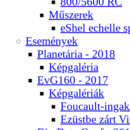
800/5600 RC
Mű­sze­rek
eS­hel echel­le s
Ese­mé­nyek
Pla­ne­tá­ria - 2018
Kép­ga­lé­ria
EvG160 - 2017
Kép­ga­lé­ri­ák
Fo­u­ca­ult-in­ga­kí
Ezüst­be zárt Vi