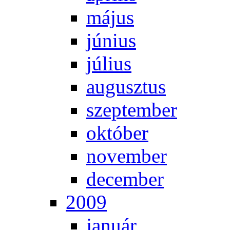
má­jus
jú­ni­us
jú­li­us
au­gusz­tus
szep­tem­ber
ok­tó­ber
no­vem­ber
de­cem­ber
2009
ja­nu­ár