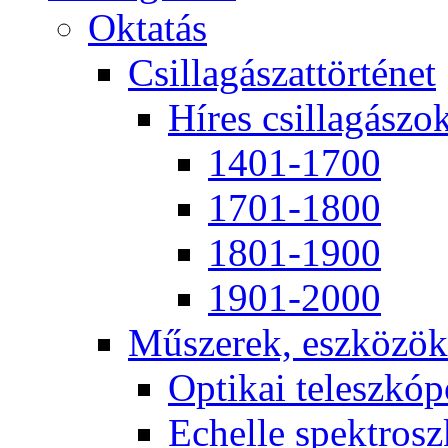
Ok­ta­tás
Csil­la­gá­szat­tör­té­net
Hí­res csil­la­gá­szo
1401-1700
1701-1800
1801-1900
1901-2000
Mű­sze­rek, esz­kö­zök
Op­ti­kai te­lesz­kó­
Echel­le spekt­rosz­