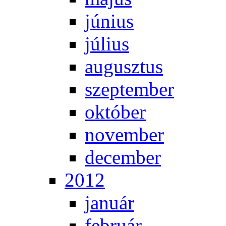
jú­ni­us
jú­li­us
au­gusz­tus
szep­tem­ber
ok­tó­ber
no­vem­ber
de­cem­ber
2012
ja­nu­ár
feb­ru­ár