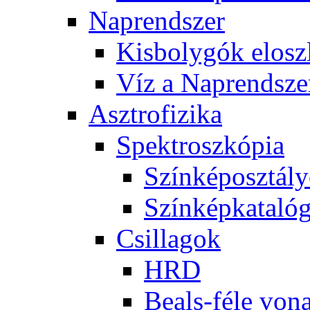
Nap­rend­szer
Kis­boly­gók el­osz­
Víz a Nap­rend­sze
Aszt­ro­fi­zi­ka
Spekt­rosz­kó­pia
Szín­kép­osz­tá­l
Szín­kép­ka­ta­ló­
Csil­la­gok
HRD
Be­als-fé­le vo­na