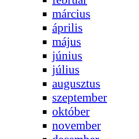
már­ci­us
áp­ri­lis
má­jus
jú­ni­us
jú­li­us
au­gusz­tus
szep­tem­ber
ok­tó­ber
no­vem­ber