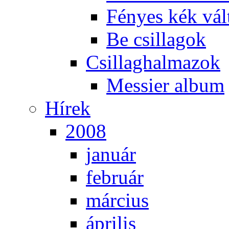
Fé­nyes kék vál­
Be csil­la­gok
Csil­lag­hal­ma­zok
Mes­si­er al­bum
Hí­rek
2008
ja­nu­ár
feb­ru­ár
már­ci­us
áp­ri­lis