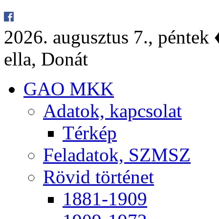
2026. au­gusz­tus 7., pén­tek ♦
el­la, Do­nát
GAO MKK
Ada­tok, kap­cso­lat
Tér­kép
Fel­ada­tok, SZMSZ
Rö­vid tör­té­net
1881-1909