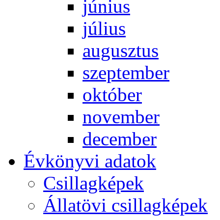
jú­ni­us
jú­li­us
au­gusz­tus
szep­tem­ber
ok­tó­ber
no­vem­ber
de­cem­ber
Év­köny­vi ada­tok
Csil­lag­ké­pek
Ál­lat­övi csil­lag­ké­pek