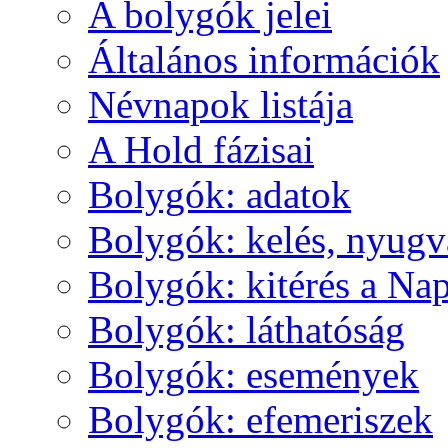
A boly­gók je­lei
Ál­ta­lá­nos in­for­má­ci­ók
Név­na­pok lis­tá­ja
A Hold fá­zi­sai
Boly­gók: ada­tok
Boly­gók: ke­lés, nyug­v
Boly­gók: ki­té­rés a Nap
Boly­gók: lát­ha­tó­ság
Boly­gók: ese­mé­nyek
Boly­gók: efe­me­ri­szek