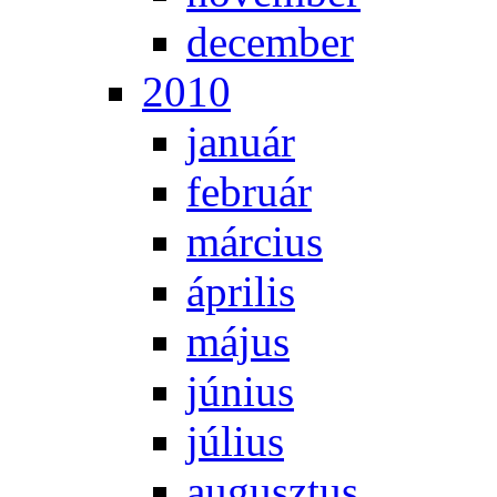
de­cem­ber
2010
ja­nu­ár
feb­ru­ár
már­ci­us
áp­ri­lis
má­jus
jú­ni­us
jú­li­us
au­gusz­tus