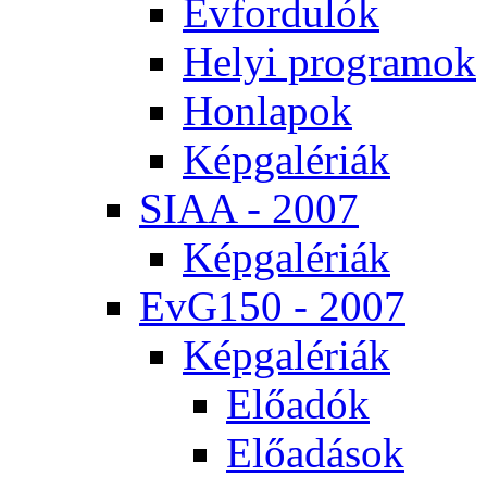
Év­for­du­lók
He­lyi prog­ra­mok
Hon­la­pok
Kép­ga­lé­ri­ák
SI­AA - 2007
Kép­ga­lé­ri­ák
EvG150 - 2007
Kép­ga­lé­ri­ák
Elő­adók
Elő­adá­sok