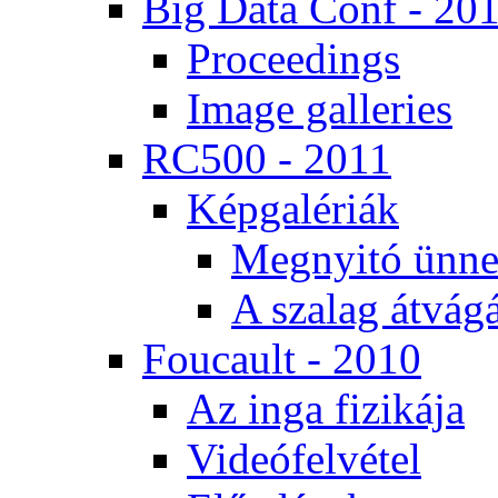
Big Da­ta Conf - 20
Pro­ce­e­dings
Image gal­le­ri­es
RC500 - 2011
Kép­ga­lé­ri­ák
Meg­nyi­tó ün­ne
A sza­lag át­vá­gá
Fo­u­ca­ult - 2010
Az in­ga fi­zi­ká­ja
Vi­de­ó­fel­vé­tel