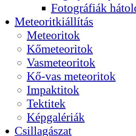
Fo­tog­rá­fi­ák hát­ol­
Me­te­o­rit­ki­ál­lí­tás
Me­te­o­ri­tok
Kő­me­te­o­ri­tok
Vas­me­te­o­ri­tok
Kő-vas me­te­o­ri­tok
Imp­ak­ti­tok
Tek­ti­tek
Kép­ga­lé­ri­ák
Csil­la­gá­szat