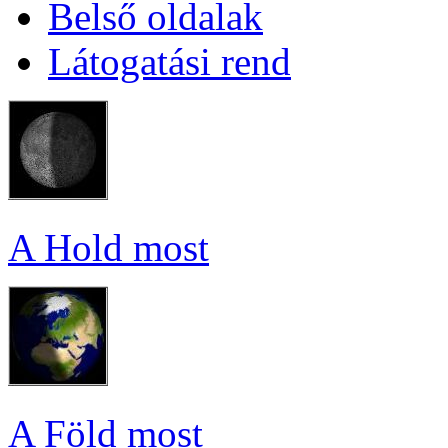
Bel­ső ol­da­lak
Lá­to­ga­tá­si rend
A Hold most
A Föld most