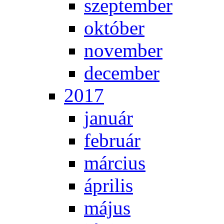
szep­tem­ber
ok­tó­ber
no­vem­ber
de­cem­ber
2017
ja­nu­ár
feb­ru­ár
már­ci­us
áp­ri­lis
má­jus