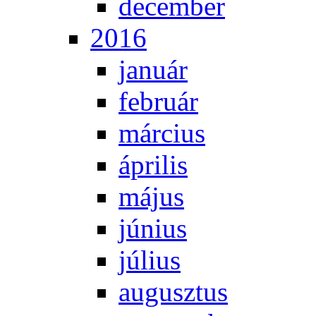
de­cem­ber
2016
ja­nu­ár
feb­ru­ár
már­ci­us
áp­ri­lis
má­jus
jú­ni­us
jú­li­us
au­gusz­tus