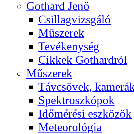
Got­hard Je­nő
Csil­lag­vizs­gá­ló
Mű­sze­rek
Te­vé­keny­ség
Cik­kek Got­hard­ról
Mű­sze­rek
Táv­csö­vek, ka­me­rá
Spekt­rosz­kó­pok
Idő­mé­ré­si esz­kö­zök
Me­te­o­ro­ló­gia