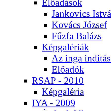
Elő­adá­sok
Jan­ko­vics Ist­v
Ko­vács Jó­zsef
Fűz­fa Ba­lázs
Kép­ga­lé­ri­ák
Az in­ga in­dí­tá­
Elő­adók
RSAP - 2010
Kép­ga­lé­ria
IYA - 2009