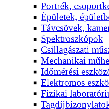
Port­rék, cso­port­k
Épü­le­tek, épü­let­b
Táv­csö­vek, ka­me­
Spekt­rosz­kó­pok
Csil­la­gá­sza­ti mű­
Me­cha­ni­kai mű­h
Idő­mé­ré­si esz­kö­
Elekt­ro­mos esz­kö
Fi­zi­kai la­bo­ra­tó­r
Tag­díj­bi­zony­la­to