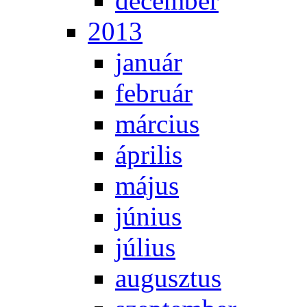
de­cem­ber
2013
ja­nu­ár
feb­ru­ár
már­ci­us
áp­ri­lis
má­jus
jú­ni­us
jú­li­us
au­gusz­tus