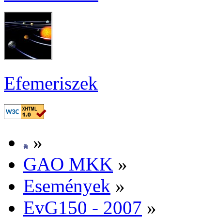
Efe­me­ri­szek
»
GAO MKK
»
Ese­mé­nyek
»
EvG150 - 2007
»