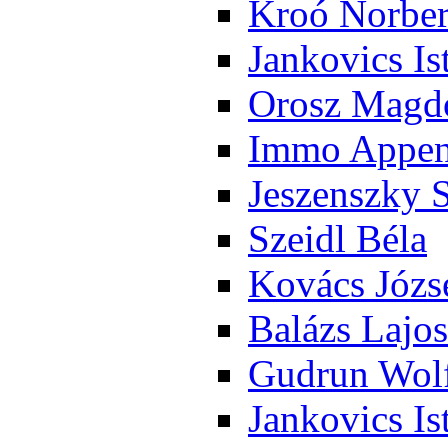
Kroó Nor­ber
Jan­ko­vics Is
Orosz Mag­do
Im­mo Ap­pen­
Je­szensz­ky 
Szeidl Bé­la
Ko­vács Jó­zs
Ba­lázs La­jos
Gud­run Wolf
Jan­ko­vics Is