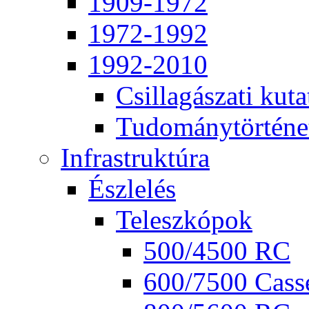
1909-1972
1972-1992
1992-2010
Csil­la­gá­sza­ti ku­ta
Tu­do­mány­tör­té­ne
Inf­ra­struk­tú­ra
Ész­le­lés
Te­lesz­kó­pok
500/4500 RC
600/7500 Cas­se