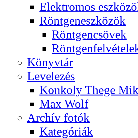
Elekt­ro­mos esz­kö­z
Rönt­gen­esz­kö­zök
Rönt­gen­csö­vek
Rönt­gen­fel­vé­te­le
Könyv­tár
Le­ve­le­zés
Kon­koly The­ge Mik­
Max Wolf
Ar­chív fo­tók
Ka­te­gó­ri­ák