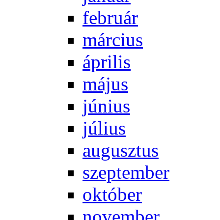
feb­ru­ár
már­ci­us
áp­ri­lis
má­jus
jú­ni­us
jú­li­us
au­gusz­tus
szep­tem­ber
ok­tó­ber
no­vem­ber