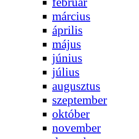
feb­ru­ár
már­ci­us
áp­ri­lis
má­jus
jú­ni­us
jú­li­us
au­gusz­tus
szep­tem­ber
ok­tó­ber
no­vem­ber