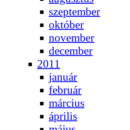
szep­tem­ber
ok­tó­ber
no­vem­ber
de­cem­ber
2011
ja­nu­ár
feb­ru­ár
már­ci­us
áp­ri­lis
má­jus