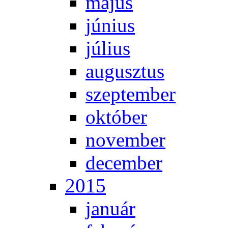
má­jus
jú­ni­us
jú­li­us
au­gusz­tus
szep­tem­ber
ok­tó­ber
no­vem­ber
de­cem­ber
2015
ja­nu­ár