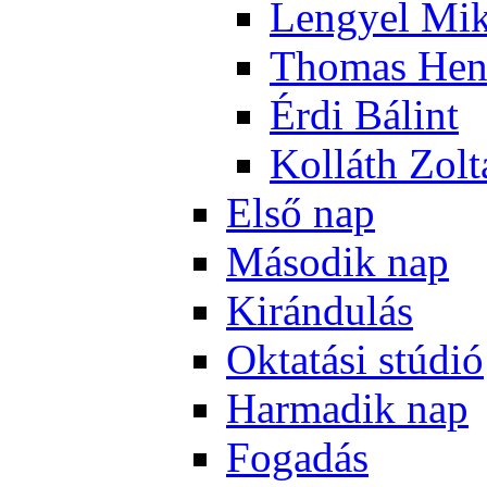
Len­gyel Mik
Tho­mas Hen
Ér­di Bá­lint
Kol­láth Zol­
El­ső nap
Má­so­dik nap
Ki­rán­du­lás
Ok­ta­tá­si stú­dió
Har­ma­dik nap
Fo­ga­dás