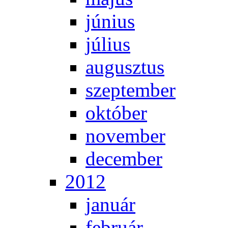
jú­ni­us
jú­li­us
au­gusz­tus
szep­tem­ber
ok­tó­ber
no­vem­ber
de­cem­ber
2012
ja­nu­ár
feb­ru­ár