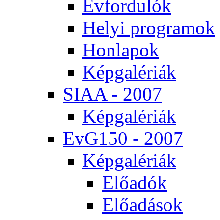
Év­for­du­lók
He­lyi prog­ra­mok
Hon­la­pok
Kép­ga­lé­ri­ák
SI­AA - 2007
Kép­ga­lé­ri­ák
EvG150 - 2007
Kép­ga­lé­ri­ák
Elő­adók
Elő­adá­sok