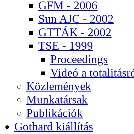
GFM - 2006
Sun AJC - 2002
GT­TÁK - 2002
TSE - 1999
Pro­ce­e­dings
Vi­deó a to­ta­li­tás­r
Köz­le­mé­nyek
Mun­ka­tár­sak
Pub­li­ká­ci­ók
Got­hard ki­ál­lí­tás