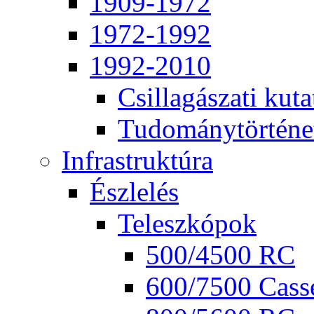
1909-1972
1972-1992
1992-2010
Csil­la­gá­sza­ti ku­ta
Tu­do­mány­tör­té­ne
Inf­ra­struk­tú­ra
Ész­le­lés
Te­lesz­kó­pok
500/4500 RC
600/7500 Cas­se