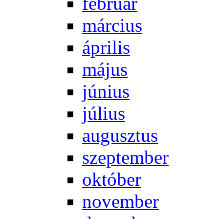
feb­ru­ár
már­ci­us
áp­ri­lis
má­jus
jú­ni­us
jú­li­us
au­gusz­tus
szep­tem­ber
ok­tó­ber
no­vem­ber