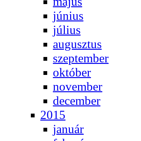
má­jus
jú­ni­us
jú­li­us
au­gusz­tus
szep­tem­ber
ok­tó­ber
no­vem­ber
de­cem­ber
2015
ja­nu­ár