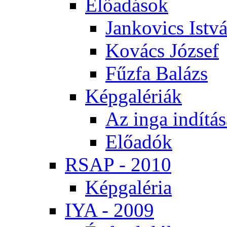
Elő­adá­sok
Jan­ko­vics Ist­v
Ko­vács Jó­zsef
Fűz­fa Ba­lázs
Kép­ga­lé­ri­ák
Az in­ga in­dí­tá­
Elő­adók
RSAP - 2010
Kép­ga­lé­ria
IYA - 2009