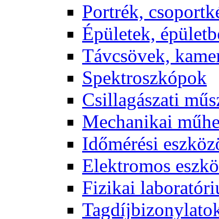
Port­rék, cso­port­k
Épü­le­tek, épü­let­b
Táv­csö­vek, ka­me­
Spekt­rosz­kó­pok
Csil­la­gá­sza­ti mű­
Me­cha­ni­kai mű­h
Idő­mé­ré­si esz­kö­
Elekt­ro­mos esz­kö
Fi­zi­kai la­bo­ra­tó­r
Tag­díj­bi­zony­la­to