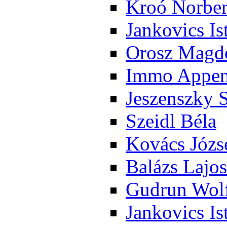
Kroó Nor­ber
Jan­ko­vics Is
Orosz Mag­do
Im­mo Ap­pen­
Je­szensz­ky 
Szeidl Bé­la
Ko­vács Jó­zs
Ba­lázs La­jos
Gud­run Wolf
Jan­ko­vics Is