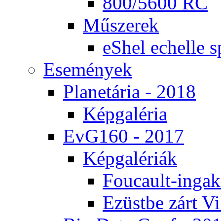
800/5600 RC
Mű­sze­rek
eS­hel echel­le s
Ese­mé­nyek
Pla­ne­tá­ria - 2018
Kép­ga­lé­ria
EvG160 - 2017
Kép­ga­lé­ri­ák
Fo­u­ca­ult-in­ga­kí
Ezüst­be zárt Vi