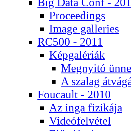
Big Da­ta Conf - 20
Pro­ce­e­dings
Image gal­le­ri­es
RC500 - 2011
Kép­ga­lé­ri­ák
Meg­nyi­tó ün­ne
A sza­lag át­vá­gá
Fo­u­ca­ult - 2010
Az in­ga fi­zi­ká­ja
Vi­de­ó­fel­vé­tel