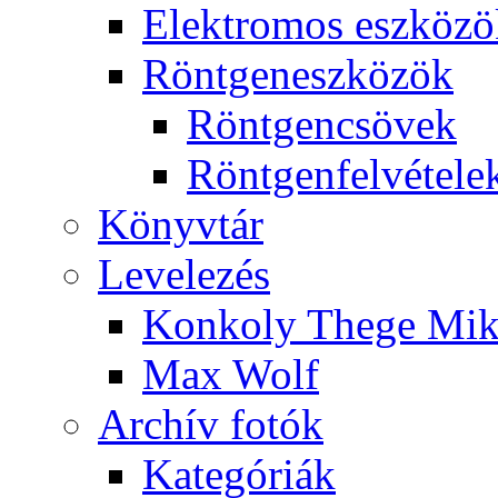
Elekt­ro­mos esz­kö­z
Rönt­gen­esz­kö­zök
Rönt­gen­csö­vek
Rönt­gen­fel­vé­te­le
Könyv­tár
Le­ve­le­zés
Kon­koly The­ge Mik­
Max Wolf
Ar­chív fo­tók
Ka­te­gó­ri­ák