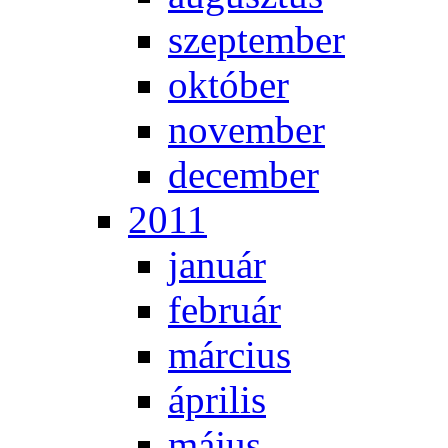
szep­tem­ber
ok­tó­ber
no­vem­ber
de­cem­ber
2011
ja­nu­ár
feb­ru­ár
már­ci­us
áp­ri­lis
má­jus