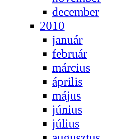
de­cem­ber
2010
ja­nu­ár
feb­ru­ár
már­ci­us
áp­ri­lis
má­jus
jú­ni­us
jú­li­us
au­gusz­tus