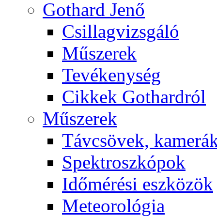
Got­hard Je­nő
Csil­lag­vizs­gá­ló
Mű­sze­rek
Te­vé­keny­ség
Cik­kek Got­hard­ról
Mű­sze­rek
Táv­csö­vek, ka­me­rá
Spekt­rosz­kó­pok
Idő­mé­ré­si esz­kö­zök
Me­te­o­ro­ló­gia