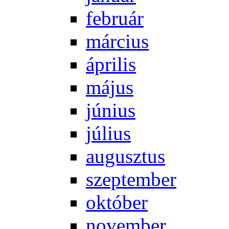
feb­ru­ár
már­ci­us
áp­ri­lis
má­jus
jú­ni­us
jú­li­us
au­gusz­tus
szep­tem­ber
ok­tó­ber
no­vem­ber