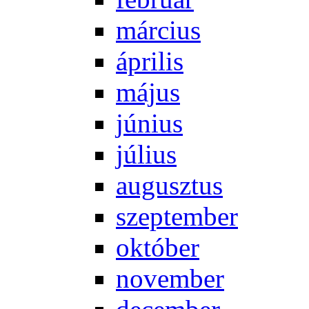
már­ci­us
áp­ri­lis
má­jus
jú­ni­us
jú­li­us
au­gusz­tus
szep­tem­ber
ok­tó­ber
no­vem­ber