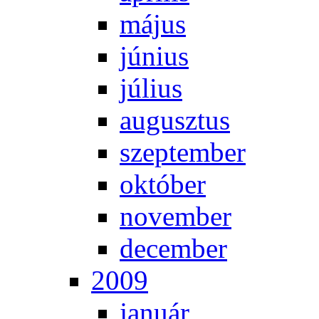
má­jus
jú­ni­us
jú­li­us
au­gusz­tus
szep­tem­ber
ok­tó­ber
no­vem­ber
de­cem­ber
2009
ja­nu­ár