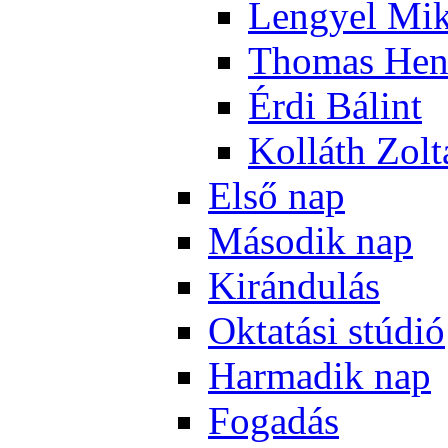
Len­gyel Mik
Tho­mas Hen
Ér­di Bá­lint
Kol­láth Zol­
El­ső nap
Má­so­dik nap
Ki­rán­du­lás
Ok­ta­tá­si stú­dió
Har­ma­dik nap
Fo­ga­dás