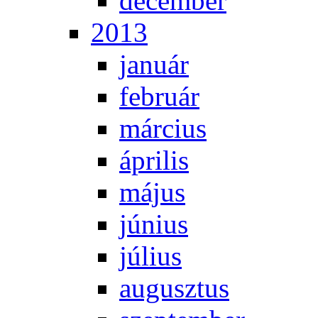
de­cem­ber
2013
ja­nu­ár
feb­ru­ár
már­ci­us
áp­ri­lis
má­jus
jú­ni­us
jú­li­us
au­gusz­tus