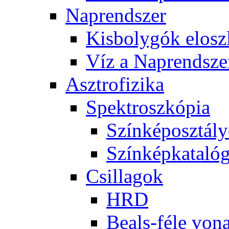
Nap­rend­szer
Kis­boly­gók el­osz­
Víz a Nap­rend­sze
Aszt­ro­fi­zi­ka
Spekt­rosz­kó­pia
Szín­kép­osz­tá­l
Szín­kép­ka­ta­ló­
Csil­la­gok
HRD
Be­als-fé­le vo­na