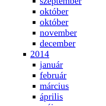
szep­tem­ber
ok­tó­ber
ok­tó­ber
no­vem­ber
de­cem­ber
2014
ja­nu­ár
feb­ru­ár
már­ci­us
áp­ri­lis