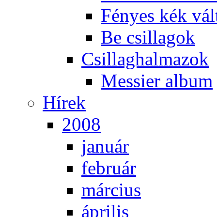
Fé­nyes kék vál­
Be csil­la­gok
Csil­lag­hal­ma­zok
Mes­si­er al­bum
Hí­rek
2008
ja­nu­ár
feb­ru­ár
már­ci­us
áp­ri­lis