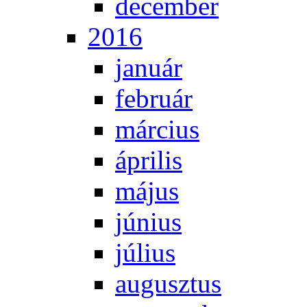
de­cem­ber
2016
ja­nu­ár
feb­ru­ár
már­ci­us
áp­ri­lis
má­jus
jú­ni­us
jú­li­us
au­gusz­tus