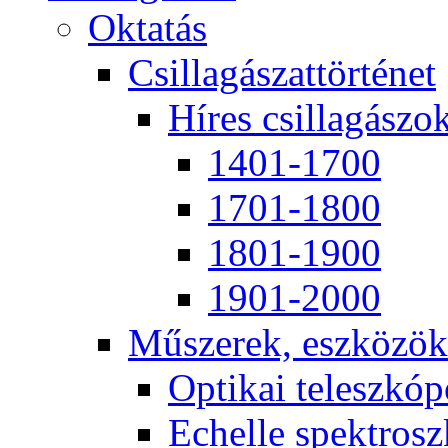
Ok­ta­tás
Csil­la­gá­szat­tör­té­net
Hí­res csil­la­gá­szo
1401-1700
1701-1800
1801-1900
1901-2000
Mű­sze­rek, esz­kö­zök
Op­ti­kai te­lesz­kó­
Echel­le spekt­rosz­