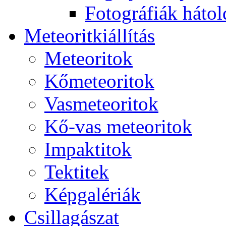
Fo­tog­rá­fi­ák hát­ol­
Me­te­o­rit­ki­ál­lí­tás
Me­te­o­ri­tok
Kő­me­te­o­ri­tok
Vas­me­te­o­ri­tok
Kő-vas me­te­o­ri­tok
Imp­ak­ti­tok
Tek­ti­tek
Kép­ga­lé­ri­ák
Csil­la­gá­szat