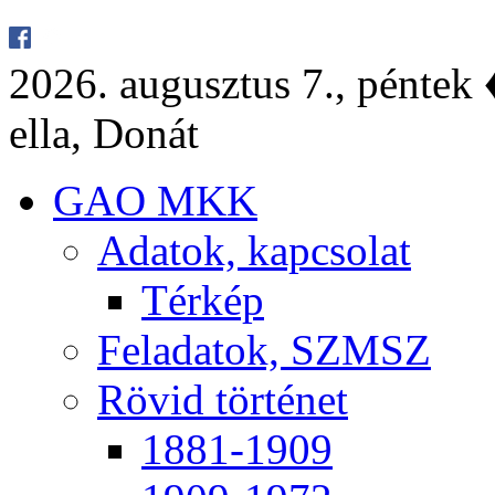
2026. au­gusz­tus 7., pén­tek ♦
el­la, Do­nát
GAO MKK
Ada­tok, kap­cso­lat
Tér­kép
Fel­ada­tok, SZMSZ
Rö­vid tör­té­net
1881-1909