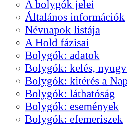
A boly­gók je­lei
Ál­ta­lá­nos in­for­má­ci­ók
Név­na­pok lis­tá­ja
A Hold fá­zi­sai
Boly­gók: ada­tok
Boly­gók: ke­lés, nyug­v
Boly­gók: ki­té­rés a Nap
Boly­gók: lát­ha­tó­ság
Boly­gók: ese­mé­nyek
Boly­gók: efe­me­ri­szek