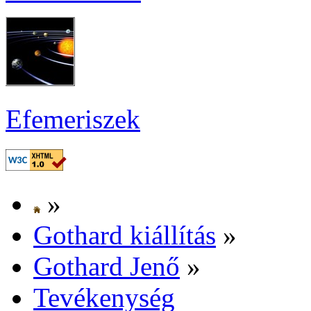
Efe­me­ri­szek
»
Got­hard ki­ál­lí­tás
»
Got­hard Je­nő
»
Te­vé­keny­ség