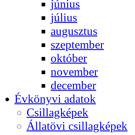
jú­ni­us
jú­li­us
au­gusz­tus
szep­tem­ber
ok­tó­ber
no­vem­ber
de­cem­ber
Év­köny­vi ada­tok
Csil­lag­ké­pek
Ál­lat­övi csil­lag­ké­pek