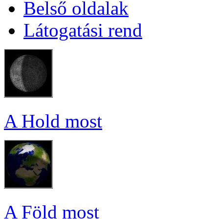
Bel­ső ol­da­lak
Lá­to­ga­tá­si rend
A Hold most
A Föld most