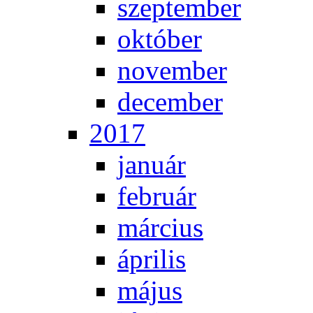
szep­tem­ber
ok­tó­ber
no­vem­ber
de­cem­ber
2017
ja­nu­ár
feb­ru­ár
már­ci­us
áp­ri­lis
má­jus