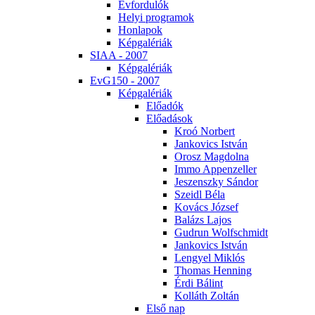
Év­for­du­lók
He­lyi prog­ra­mok
Hon­la­pok
Kép­ga­lé­ri­ák
SI­AA - 2007
Kép­ga­lé­ri­ák
EvG150 - 2007
Kép­ga­lé­ri­ák
Elő­adók
Elő­adá­sok
Kroó Nor­bert
Jan­ko­vics Ist­ván
Orosz Mag­dol­na
Im­mo Ap­pen­zel­ler
Je­szensz­ky Sán­dor
Szeidl Bé­la
Ko­vács Jó­zsef
Ba­lázs La­jos
Gud­run Wolfsch­midt
Jan­ko­vics Ist­ván
Len­gyel Mik­lós
Tho­mas Hen­ning
Ér­di Bá­lint
Kol­láth Zol­tán
El­ső nap