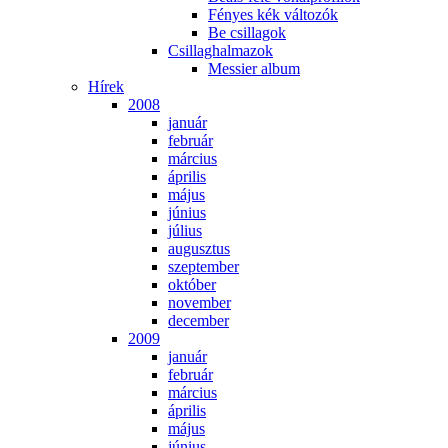
Fé­nyes kék vál­to­zók
Be csil­la­gok
Csil­lag­hal­ma­zok
Mes­si­er al­bum
Hí­rek
2008
ja­nu­ár
feb­ru­ár
már­ci­us
áp­ri­lis
má­jus
jú­ni­us
jú­li­us
au­gusz­tus
szep­tem­ber
ok­tó­ber
no­vem­ber
de­cem­ber
2009
ja­nu­ár
feb­ru­ár
már­ci­us
áp­ri­lis
má­jus
jú­ni­us