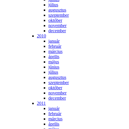
jú­li­us
au­gusz­tus
szep­tem­ber
ok­tó­ber
no­vem­ber
de­cem­ber
2010
ja­nu­ár
feb­ru­ár
már­ci­us
áp­ri­lis
má­jus
jú­ni­us
jú­li­us
au­gusz­tus
szep­tem­ber
ok­tó­ber
no­vem­ber
de­cem­ber
2011
ja­nu­ár
feb­ru­ár
már­ci­us
áp­ri­lis