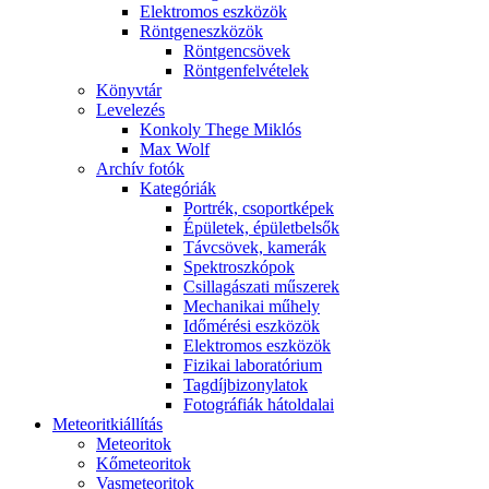
Elekt­ro­mos esz­kö­zök
Rönt­gen­esz­kö­zök
Rönt­gen­csö­vek
Rönt­gen­fel­vé­te­lek
Könyv­tár
Le­ve­le­zés
Kon­koly The­ge Mik­lós
Max Wolf
Ar­chív fo­tók
Ka­te­gó­ri­ák
Port­rék, cso­port­ké­pek
Épü­le­tek, épü­let­bel­sők
Táv­csö­vek, ka­me­rák
Spekt­rosz­kó­pok
Csil­la­gá­sza­ti mű­sze­rek
Me­cha­ni­kai mű­hely
Idő­mé­ré­si esz­kö­zök
Elekt­ro­mos esz­kö­zök
Fi­zi­kai la­bo­ra­tó­ri­um
Tag­díj­bi­zony­la­tok
Fo­tog­rá­fi­ák hát­ol­da­lai
Me­te­o­rit­ki­ál­lí­tás
Me­te­o­ri­tok
Kő­me­te­o­ri­tok
Vas­me­te­o­ri­tok