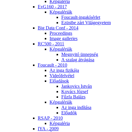
Kép­ga­lé­ria
EvG160 - 2017
Kép­ga­lé­ri­ák
Fo­u­ca­ult-in­ga­kí­sér­let
Ezüst­be zárt Vi­lág­egye­tem
Big Da­ta Conf - 2014
Pro­ce­e­dings
Image gal­le­ri­es
RC500 - 2011
Kép­ga­lé­ri­ák
Meg­nyi­tó ün­nep­ség
A sza­lag át­vá­gá­sa
Fo­u­ca­ult - 2010
Az in­ga fi­zi­ká­ja
Vi­de­ó­fel­vé­tel
Elő­adá­sok
Jan­ko­vics Ist­ván
Ko­vács Jó­zsef
Fűz­fa Ba­lázs
Kép­ga­lé­ri­ák
Az in­ga in­dí­tá­sa
Elő­adók
RSAP - 2010
Kép­ga­lé­ria
IYA - 2009