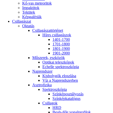
Kő-vas me­te­o­ri­tok
Imp­ak­ti­tok
Tek­ti­tek
Kép­ga­lé­ri­ák
Csil­la­gá­szat
Ok­ta­tás
Csil­la­gá­szat­tör­té­net
Hí­res csil­la­gá­szok
1401-1700
1701-1800
1801-1900
1901-2000
Mű­sze­rek, esz­kö­zök
Op­ti­kai te­lesz­kó­pok
Echel­le spekt­rosz­kó­pia
Nap­rend­szer
Kis­boly­gók el­osz­lá­sa
Víz a Nap­rend­szer­ben
Aszt­ro­fi­zi­ka
Spekt­rosz­kó­pia
Szín­kép­osz­tá­lyo­zás
Szín­kép­ka­ta­ló­gus
Csil­la­gok
HRD
Be­als-fé­le vo­nal­pro­fi­lok