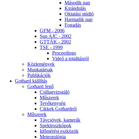
Má­so­dik nap
Ki­rán­du­lás
Ok­ta­tá­si stú­dió
Har­ma­dik nap
Fo­ga­dás
GFM - 2006
Sun AJC - 2002
GT­TÁK - 2002
TSE - 1999
Pro­ce­e­dings
Vi­deó a to­ta­li­tás­ról
Köz­le­mé­nyek
Mun­ka­tár­sak
Pub­li­ká­ci­ók
Got­hard ki­ál­lí­tás
Got­hard Je­nő
Csil­lag­vizs­gá­ló
Mű­sze­rek
Te­vé­keny­ség
Cik­kek Got­hard­ról
Mű­sze­rek
Táv­csö­vek, ka­me­rák
Spekt­rosz­kó­pok
Idő­mé­ré­si esz­kö­zök
Me­te­o­ro­ló­gia