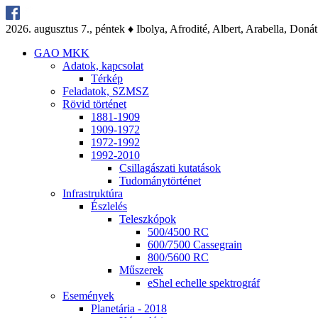
2026. au­gusz­tus 7., pén­tek ♦ Ibo­lya, Af­ro­di­té, Al­bert, Arab­el­la, Do­nát
GAO MKK
Ada­tok, kap­cso­lat
Tér­kép
Fel­ada­tok, SZMSZ
Rö­vid tör­té­net
1881-1909
1909-1972
1972-1992
1992-2010
Csil­la­gá­sza­ti ku­ta­tá­sok
Tu­do­mány­tör­té­net
Inf­ra­struk­tú­ra
Ész­le­lés
Te­lesz­kó­pok
500/4500 RC
600/7500 Cas­seg­ra­in
800/5600 RC
Mű­sze­rek
eS­hel echel­le spekt­ro­gráf
Ese­mé­nyek
Pla­ne­tá­ria - 2018