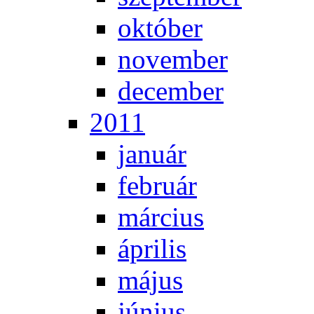
ok­tó­ber
no­vem­ber
de­cem­ber
2011
ja­nu­ár
feb­ru­ár
már­ci­us
áp­ri­lis
má­jus
jú­ni­us