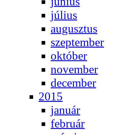
jú­ni­us
jú­li­us
au­gusz­tus
szep­tem­ber
ok­tó­ber
no­vem­ber
de­cem­ber
2015
ja­nu­ár
feb­ru­ár