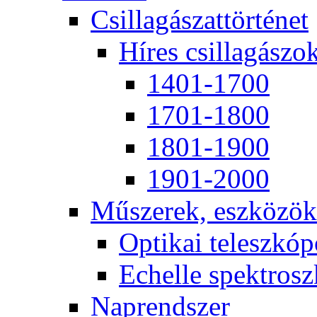
Csil­la­gá­szat­tör­té­net
Hí­res csil­la­gá­szo
1401-1700
1701-1800
1801-1900
1901-2000
Mű­sze­rek, esz­kö­zök
Op­ti­kai te­lesz­kó­
Echel­le spekt­rosz­
Nap­rend­szer