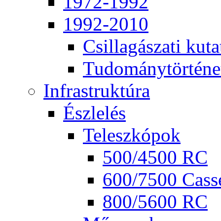
1972-1992
1992-2010
Csil­la­gá­sza­ti ku­ta
Tu­do­mány­tör­té­ne
Inf­ra­struk­tú­ra
Ész­le­lés
Te­lesz­kó­pok
500/4500 RC
600/7500 Cas­se
800/5600 RC