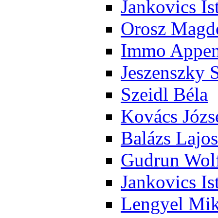
Jan­ko­vics Is
Orosz Mag­do
Im­mo Ap­pen­
Je­szensz­ky 
Szeidl Bé­la
Ko­vács Jó­zs
Ba­lázs La­jos
Gud­run Wolf
Jan­ko­vics Is
Len­gyel Mik