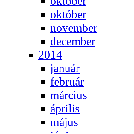
ok­tó­ber
ok­tó­ber
no­vem­ber
de­cem­ber
2014
ja­nu­ár
feb­ru­ár
már­ci­us
áp­ri­lis
má­jus