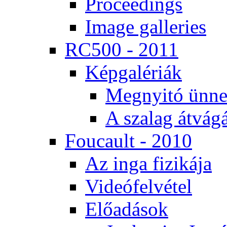
Pro­ce­e­dings
Image gal­le­ri­es
RC500 - 2011
Kép­ga­lé­ri­ák
Meg­nyi­tó ün­ne
A sza­lag át­vá­gá
Fo­u­ca­ult - 2010
Az in­ga fi­zi­ká­ja
Vi­de­ó­fel­vé­tel
Elő­adá­sok