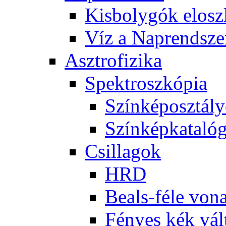
Kis­boly­gók el­osz­
Víz a Nap­rend­sze
Aszt­ro­fi­zi­ka
Spekt­rosz­kó­pia
Szín­kép­osz­tá­l
Szín­kép­ka­ta­ló­
Csil­la­gok
HRD
Be­als-fé­le vo­na
Fé­nyes kék vál­