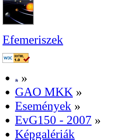
Efe­me­ri­szek
»
GAO MKK
»
Ese­mé­nyek
»
EvG150 - 2007
»
Kép­ga­lé­ri­ák