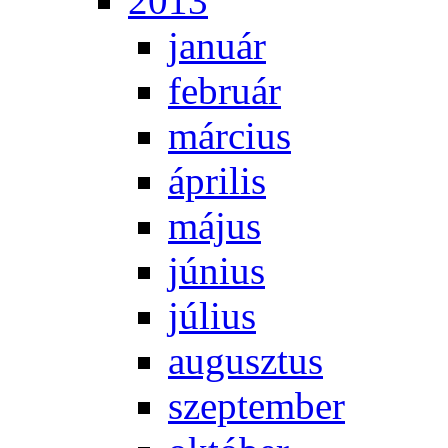
2013
ja­nu­ár
feb­ru­ár
már­ci­us
áp­ri­lis
má­jus
jú­ni­us
jú­li­us
au­gusz­tus
szep­tem­ber