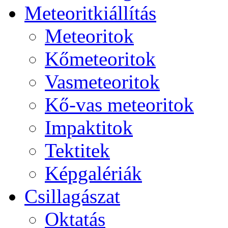
Me­te­o­rit­ki­ál­lí­tás
Me­te­o­ri­tok
Kő­me­te­o­ri­tok
Vas­me­te­o­ri­tok
Kő-vas me­te­o­ri­tok
Imp­ak­ti­tok
Tek­ti­tek
Kép­ga­lé­ri­ák
Csil­la­gá­szat
Ok­ta­tás