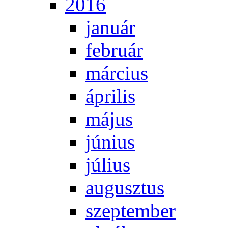
2016
ja­nu­ár
feb­ru­ár
már­ci­us
áp­ri­lis
má­jus
jú­ni­us
jú­li­us
au­gusz­tus
szep­tem­ber