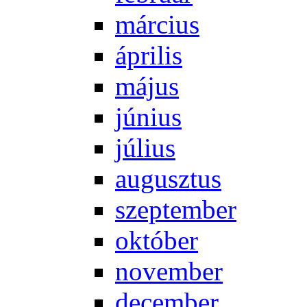
már­ci­us
áp­ri­lis
má­jus
jú­ni­us
jú­li­us
au­gusz­tus
szep­tem­ber
ok­tó­ber
no­vem­ber
de­cem­ber