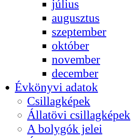
jú­li­us
au­gusz­tus
szep­tem­ber
ok­tó­ber
no­vem­ber
de­cem­ber
Év­köny­vi ada­tok
Csil­lag­ké­pek
Ál­lat­övi csil­lag­ké­pek
A boly­gók je­lei