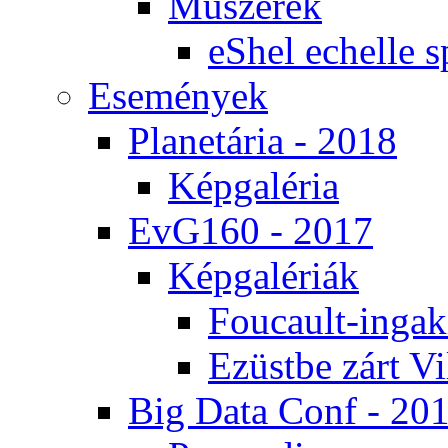
Mű­sze­rek
eS­hel echel­le s
Ese­mé­nyek
Pla­ne­tá­ria - 2018
Kép­ga­lé­ria
EvG160 - 2017
Kép­ga­lé­ri­ák
Fo­u­ca­ult-in­ga­kí
Ezüst­be zárt Vi
Big Da­ta Conf - 20