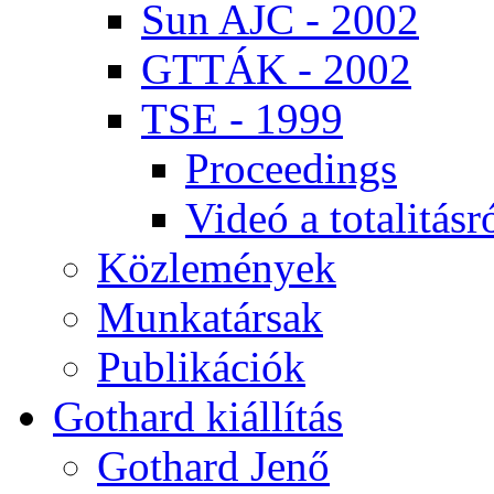
Sun AJC - 2002
GT­TÁK - 2002
TSE - 1999
Pro­ce­e­dings
Vi­deó a to­ta­li­tás­r
Köz­le­mé­nyek
Mun­ka­tár­sak
Pub­li­ká­ci­ók
Got­hard ki­ál­lí­tás
Got­hard Je­nő