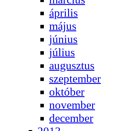
áp­ri­lis
má­jus
jú­ni­us
jú­li­us
au­gusz­tus
szep­tem­ber
ok­tó­ber
no­vem­ber
de­cem­ber