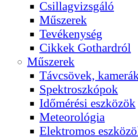
Csil­lag­vizs­gá­ló
Mű­sze­rek
Te­vé­keny­ség
Cik­kek Got­hard­ról
Mű­sze­rek
Táv­csö­vek, ka­me­rá
Spekt­rosz­kó­pok
Idő­mé­ré­si esz­kö­zök
Me­te­o­ro­ló­gia
Elekt­ro­mos esz­kö­z