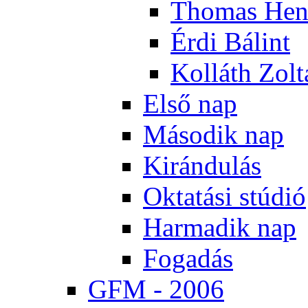
Tho­mas Hen
Ér­di Bá­lint
Kol­láth Zol­
El­ső nap
Má­so­dik nap
Ki­rán­du­lás
Ok­ta­tá­si stú­dió
Har­ma­dik nap
Fo­ga­dás
GFM - 2006