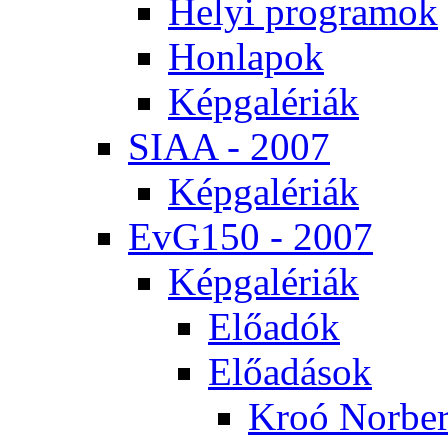
He­lyi prog­ra­mok
Hon­la­pok
Kép­ga­lé­ri­ák
SI­AA - 2007
Kép­ga­lé­ri­ák
EvG150 - 2007
Kép­ga­lé­ri­ák
Elő­adók
Elő­adá­sok
Kroó Nor­ber