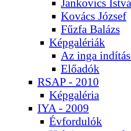
Jan­ko­vics Ist­v
Ko­vács Jó­zsef
Fűz­fa Ba­lázs
Kép­ga­lé­ri­ák
Az in­ga in­dí­tá­
Elő­adók
RSAP - 2010
Kép­ga­lé­ria
IYA - 2009
Év­for­du­lók