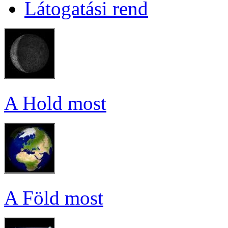
Lá­to­ga­tá­si rend
A Hold most
A Föld most