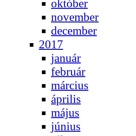
ok­tó­ber
no­vem­ber
de­cem­ber
2017
ja­nu­ár
feb­ru­ár
már­ci­us
áp­ri­lis
má­jus
jú­ni­us