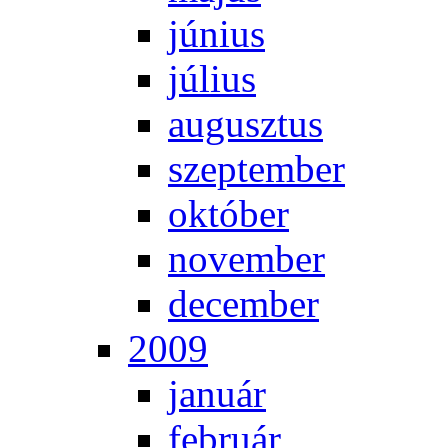
jú­ni­us
jú­li­us
au­gusz­tus
szep­tem­ber
ok­tó­ber
no­vem­ber
de­cem­ber
2009
ja­nu­ár
feb­ru­ár