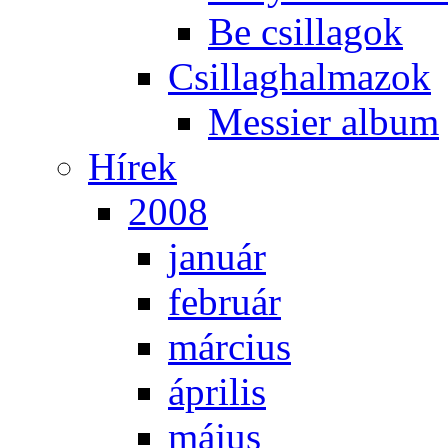
Be csil­la­gok
Csil­lag­hal­ma­zok
Mes­si­er al­bum
Hí­rek
2008
ja­nu­ár
feb­ru­ár
már­ci­us
áp­ri­lis
má­jus