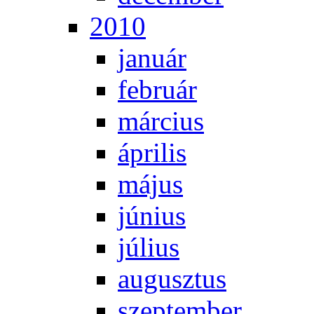
2010
ja­nu­ár
feb­ru­ár
már­ci­us
áp­ri­lis
má­jus
jú­ni­us
jú­li­us
au­gusz­tus
szep­tem­ber