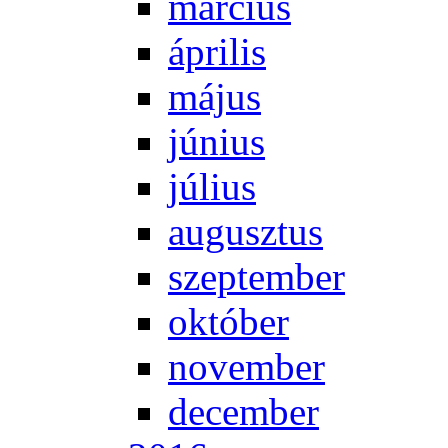
már­ci­us
áp­ri­lis
má­jus
jú­ni­us
jú­li­us
au­gusz­tus
szep­tem­ber
ok­tó­ber
no­vem­ber
de­cem­ber