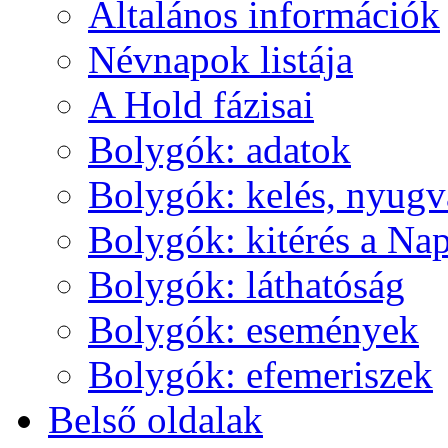
Ál­ta­lá­nos in­for­má­ci­ók
Név­na­pok lis­tá­ja
A Hold fá­zi­sai
Boly­gók: ada­tok
Boly­gók: ke­lés, nyug­v
Boly­gók: ki­té­rés a Nap
Boly­gók: lát­ha­tó­ság
Boly­gók: ese­mé­nyek
Boly­gók: efe­me­ri­szek
Bel­ső ol­da­lak