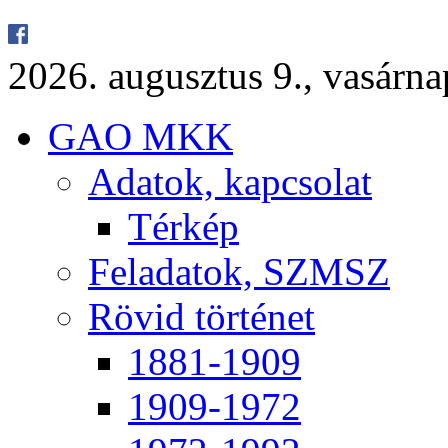
2026. au­gusz­tus 9., va­sár­
GAO MKK
Ada­tok, kap­cso­lat
Tér­kép
Fel­ada­tok, SZMSZ
Rö­vid tör­té­net
1881-1909
1909-1972