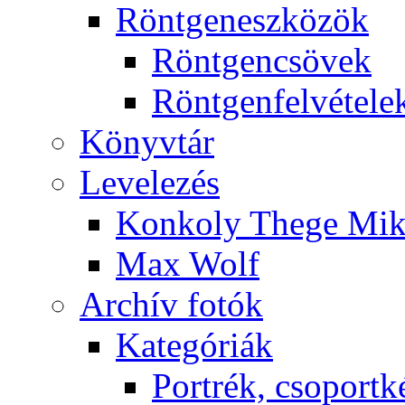
Rönt­gen­esz­kö­zök
Rönt­gen­csö­vek
Rönt­gen­fel­vé­te­le
Könyv­tár
Le­ve­le­zés
Kon­koly The­ge Mik­
Max Wolf
Ar­chív fo­tók
Ka­te­gó­ri­ák
Port­rék, cso­port­k