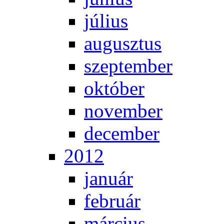
jú­li­us
au­gusz­tus
szep­tem­ber
ok­tó­ber
no­vem­ber
de­cem­ber
2012
ja­nu­ár
feb­ru­ár
már­ci­us