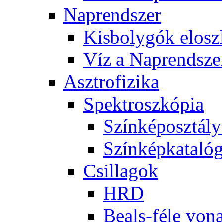
Nap­rend­szer
Kis­boly­gók el­osz­
Víz a Nap­rend­sze
Aszt­ro­fi­zi­ka
Spekt­rosz­kó­pia
Szín­kép­osz­tá­l
Szín­kép­ka­ta­ló­
Csil­la­gok
HRD
Be­als-fé­le vo­na