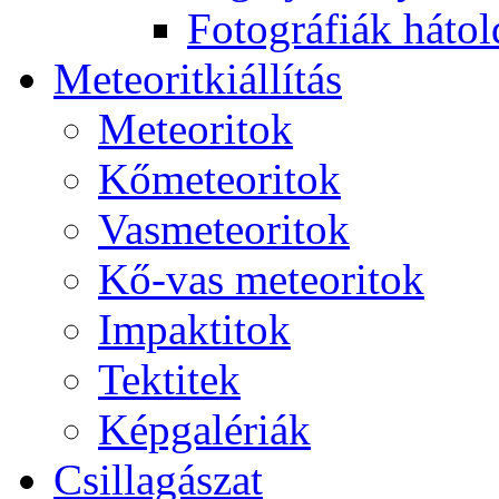
Fo­tog­rá­fi­ák hát­ol­
Me­te­o­rit­ki­ál­lí­tás
Me­te­o­ri­tok
Kő­me­te­o­ri­tok
Vas­me­te­o­ri­tok
Kő-vas me­te­o­ri­tok
Imp­ak­ti­tok
Tek­ti­tek
Kép­ga­lé­ri­ák
Csil­la­gá­szat