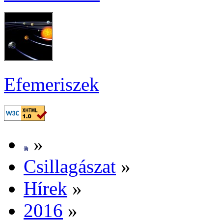
Efe­me­ri­szek
»
Csil­la­gá­szat
»
Hí­rek
»
2016
»