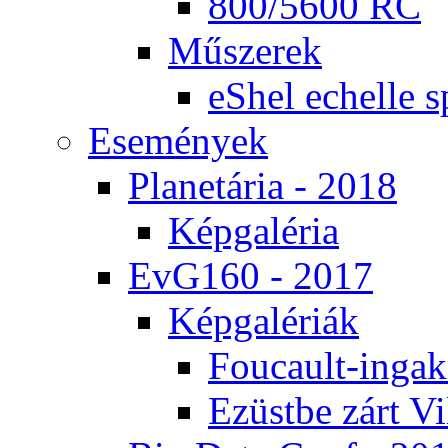
800/5600 RC
Mű­sze­rek
eS­hel echel­le s
Ese­mé­nyek
Pla­ne­tá­ria - 2018
Kép­ga­lé­ria
EvG160 - 2017
Kép­ga­lé­ri­ák
Fo­u­ca­ult-in­ga­kí
Ezüst­be zárt Vi