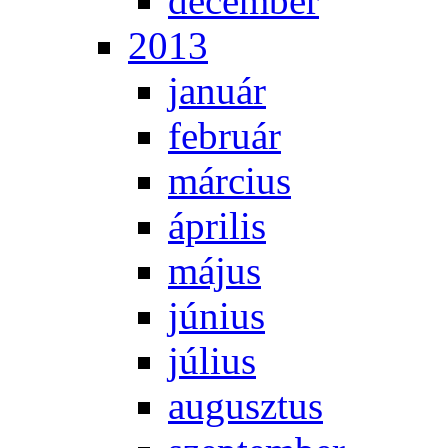
de­cem­ber
2013
ja­nu­ár
feb­ru­ár
már­ci­us
áp­ri­lis
má­jus
jú­ni­us
jú­li­us
au­gusz­tus