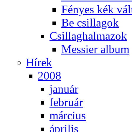
Fé­nyes kék vál­
Be csil­la­gok
Csil­lag­hal­ma­zok
Mes­si­er al­bum
Hí­rek
2008
ja­nu­ár
feb­ru­ár
már­ci­us
áp­ri­lis