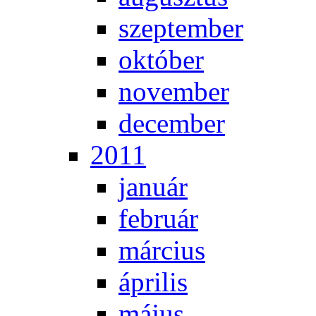
szep­tem­ber
ok­tó­ber
no­vem­ber
de­cem­ber
2011
ja­nu­ár
feb­ru­ár
már­ci­us
áp­ri­lis
má­jus