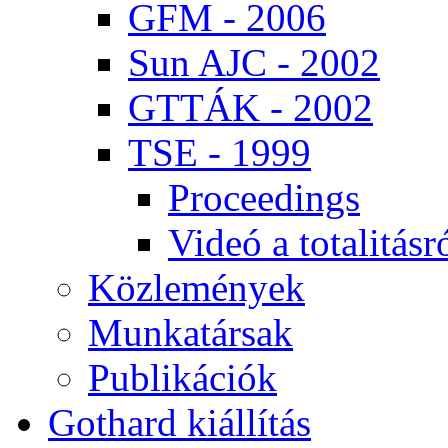
GFM - 2006
Sun AJC - 2002
GT­TÁK - 2002
TSE - 1999
Pro­ce­e­dings
Vi­deó a to­ta­li­tás­r
Köz­le­mé­nyek
Mun­ka­tár­sak
Pub­li­ká­ci­ók
Got­hard ki­ál­lí­tás