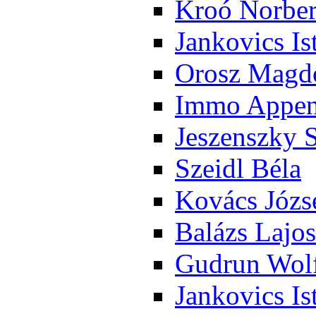
Kroó Nor­ber
Jan­ko­vics Is
Orosz Mag­do
Im­mo Ap­pen­
Je­szensz­ky 
Szeidl Bé­la
Ko­vács Jó­zs
Ba­lázs La­jos
Gud­run Wolf
Jan­ko­vics Is