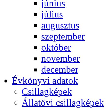
jú­ni­us
jú­li­us
au­gusz­tus
szep­tem­ber
ok­tó­ber
no­vem­ber
de­cem­ber
Év­köny­vi ada­tok
Csil­lag­ké­pek
Ál­lat­övi csil­lag­ké­pek