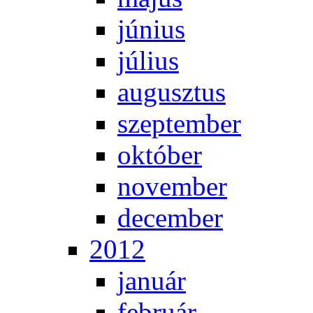
jú­ni­us
jú­li­us
au­gusz­tus
szep­tem­ber
ok­tó­ber
no­vem­ber
de­cem­ber
2012
ja­nu­ár
feb­ru­ár