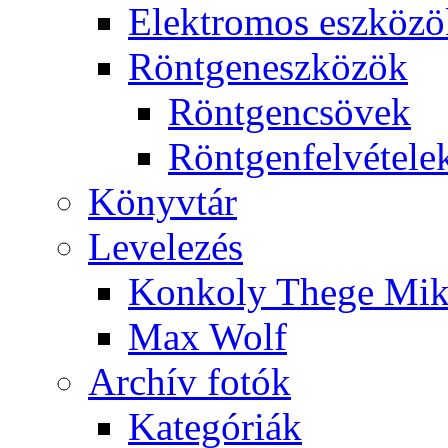
Elekt­ro­mos esz­kö­z
Rönt­gen­esz­kö­zök
Rönt­gen­csö­vek
Rönt­gen­fel­vé­te­le
Könyv­tár
Le­ve­le­zés
Kon­koly The­ge Mik­
Max Wolf
Ar­chív fo­tók
Ka­te­gó­ri­ák