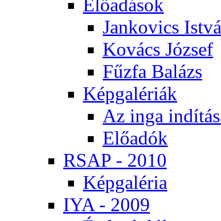
Elő­adá­sok
Jan­ko­vics Ist­v
Ko­vács Jó­zsef
Fűz­fa Ba­lázs
Kép­ga­lé­ri­ák
Az in­ga in­dí­tá­
Elő­adók
RSAP - 2010
Kép­ga­lé­ria
IYA - 2009