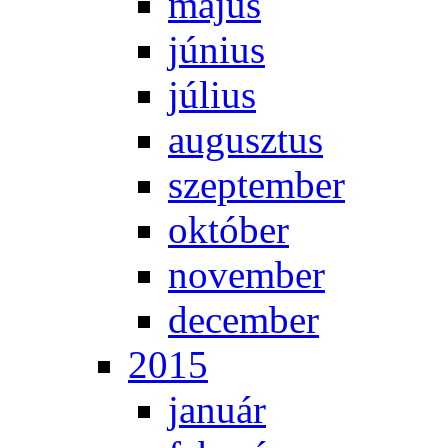
má­jus
jú­ni­us
jú­li­us
au­gusz­tus
szep­tem­ber
ok­tó­ber
no­vem­ber
de­cem­ber
2015
ja­nu­ár