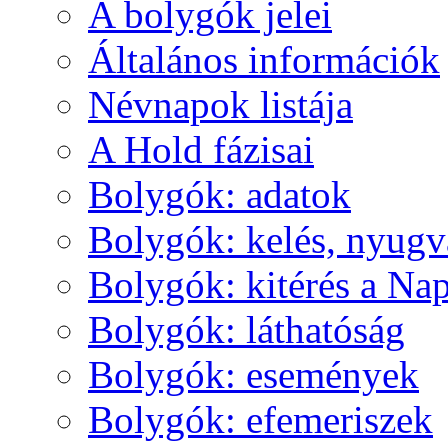
A boly­gók je­lei
Ál­ta­lá­nos in­for­má­ci­ók
Név­na­pok lis­tá­ja
A Hold fá­zi­sai
Boly­gók: ada­tok
Boly­gók: ke­lés, nyug­v
Boly­gók: ki­té­rés a Nap
Boly­gók: lát­ha­tó­ság
Boly­gók: ese­mé­nyek
Boly­gók: efe­me­ri­szek