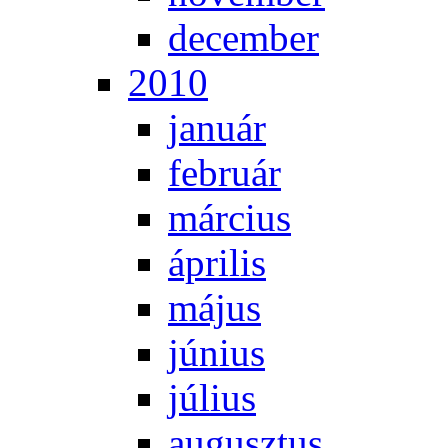
de­cem­ber
2010
ja­nu­ár
feb­ru­ár
már­ci­us
áp­ri­lis
má­jus
jú­ni­us
jú­li­us
au­gusz­tus