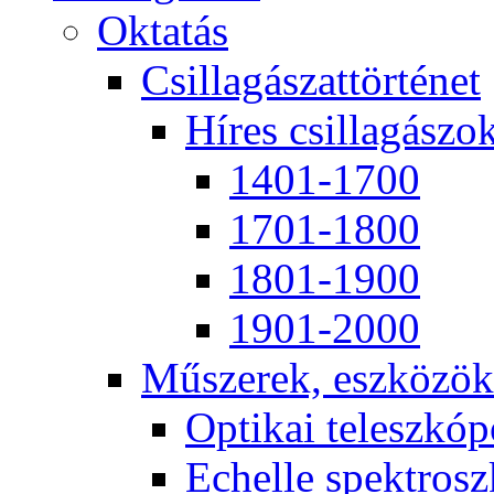
Ok­ta­tás
Csil­la­gá­szat­tör­té­net
Hí­res csil­la­gá­szo
1401-1700
1701-1800
1801-1900
1901-2000
Mű­sze­rek, esz­kö­zök
Op­ti­kai te­lesz­kó­
Echel­le spekt­rosz­