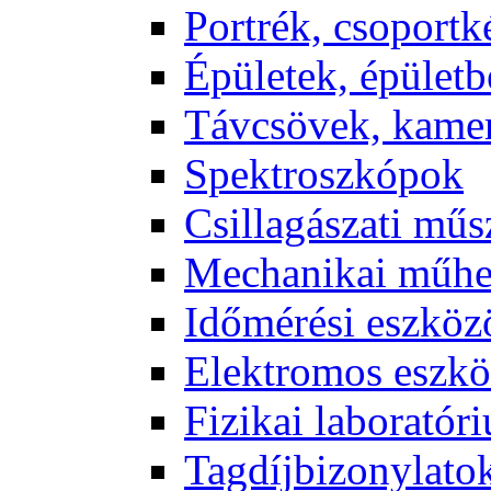
Port­rék, cso­port­k
Épü­le­tek, épü­let­b
Táv­csö­vek, ka­me­
Spekt­rosz­kó­pok
Csil­la­gá­sza­ti mű­
Me­cha­ni­kai mű­h
Idő­mé­ré­si esz­kö­
Elekt­ro­mos esz­kö
Fi­zi­kai la­bo­ra­tó­r
Tag­díj­bi­zony­la­to