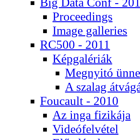
Big Da­ta Conf - 20
Pro­ce­e­dings
Image gal­le­ri­es
RC500 - 2011
Kép­ga­lé­ri­ák
Meg­nyi­tó ün­ne
A sza­lag át­vá­gá
Fo­u­ca­ult - 2010
Az in­ga fi­zi­ká­ja
Vi­de­ó­fel­vé­tel