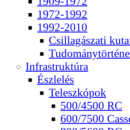
1909-1972
1972-1992
1992-2010
Csil­la­gá­sza­ti ku­ta
Tu­do­mány­tör­té­ne
Inf­ra­struk­tú­ra
Ész­le­lés
Te­lesz­kó­pok
500/4500 RC
600/7500 Cas­se