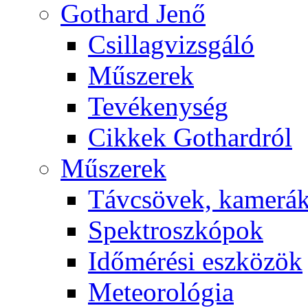
Got­hard Je­nő
Csil­lag­vizs­gá­ló
Mű­sze­rek
Te­vé­keny­ség
Cik­kek Got­hard­ról
Mű­sze­rek
Táv­csö­vek, ka­me­rá
Spekt­rosz­kó­pok
Idő­mé­ré­si esz­kö­zök
Me­te­o­ro­ló­gia