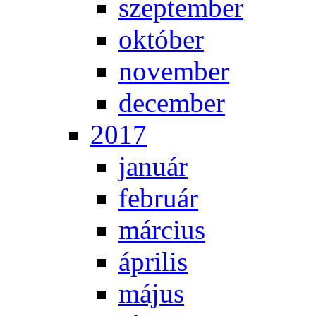
szep­tem­ber
ok­tó­ber
no­vem­ber
de­cem­ber
2017
ja­nu­ár
feb­ru­ár
már­ci­us
áp­ri­lis
má­jus