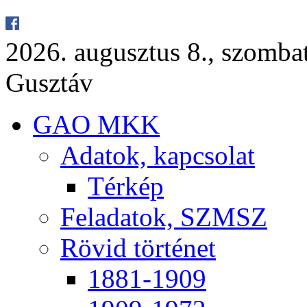
2026. au­gusz­tus 8., szom­ba
Gusz­táv
GAO MKK
Ada­tok, kap­cso­lat
Tér­kép
Fel­ada­tok, SZMSZ
Rö­vid tör­té­net
1881-1909