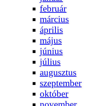
feb­ru­ár
már­ci­us
áp­ri­lis
má­jus
jú­ni­us
jú­li­us
au­gusz­tus
szep­tem­ber
ok­tó­ber
no­vem­ber