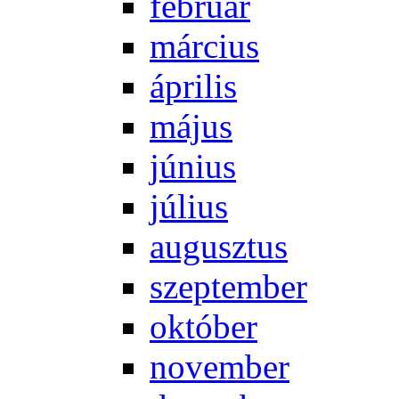
feb­ru­ár
már­ci­us
áp­ri­lis
má­jus
jú­ni­us
jú­li­us
au­gusz­tus
szep­tem­ber
ok­tó­ber
no­vem­ber