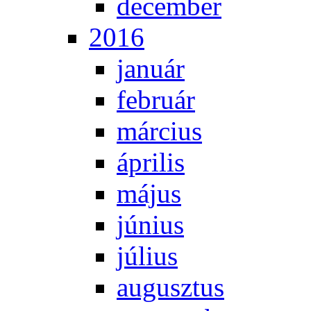
de­cem­ber
2016
ja­nu­ár
feb­ru­ár
már­ci­us
áp­ri­lis
má­jus
jú­ni­us
jú­li­us
au­gusz­tus