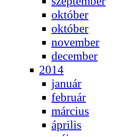
szep­tem­ber
ok­tó­ber
ok­tó­ber
no­vem­ber
de­cem­ber
2014
ja­nu­ár
feb­ru­ár
már­ci­us
áp­ri­lis