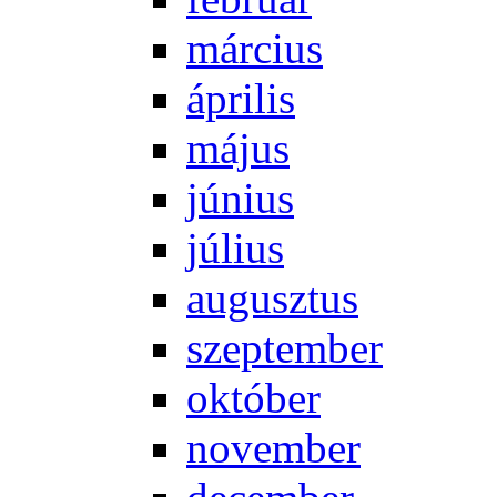
már­ci­us
áp­ri­lis
má­jus
jú­ni­us
jú­li­us
au­gusz­tus
szep­tem­ber
ok­tó­ber
no­vem­ber