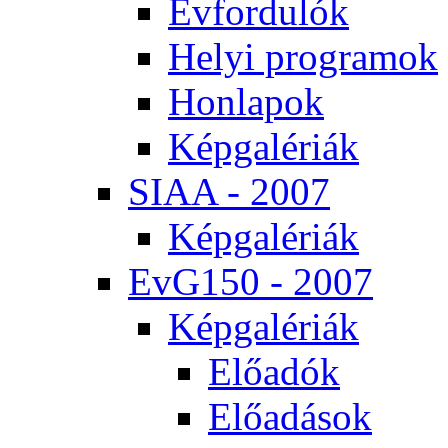
Év­for­du­lók
He­lyi prog­ra­mok
Hon­la­pok
Kép­ga­lé­ri­ák
SI­AA - 2007
Kép­ga­lé­ri­ák
EvG150 - 2007
Kép­ga­lé­ri­ák
Elő­adók
Elő­adá­sok