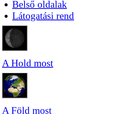
Bel­ső ol­da­lak
Lá­to­ga­tá­si rend
A Hold most
A Föld most