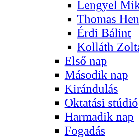
Len­gyel Mik
Tho­mas Hen
Ér­di Bá­lint
Kol­láth Zol­
El­ső nap
Má­so­dik nap
Ki­rán­du­lás
Ok­ta­tá­si stú­dió
Har­ma­dik nap
Fo­ga­dás