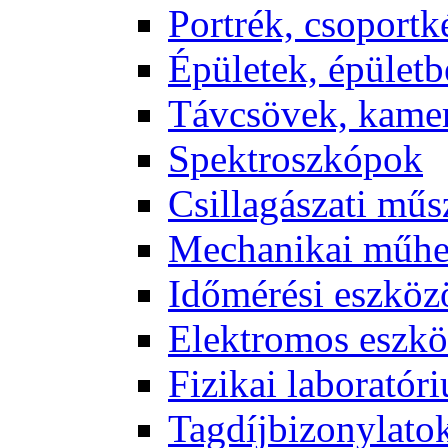
Port­rék, cso­port­k
Épü­le­tek, épü­let­b
Táv­csö­vek, ka­me­
Spekt­rosz­kó­pok
Csil­la­gá­sza­ti mű­
Me­cha­ni­kai mű­h
Idő­mé­ré­si esz­kö­
Elekt­ro­mos esz­kö
Fi­zi­kai la­bo­ra­tó­r
Tag­díj­bi­zony­la­to