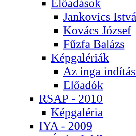
Elő­adá­sok
Jan­ko­vics Ist­v
Ko­vács Jó­zsef
Fűz­fa Ba­lázs
Kép­ga­lé­ri­ák
Az in­ga in­dí­tá­
Elő­adók
RSAP - 2010
Kép­ga­lé­ria
IYA - 2009