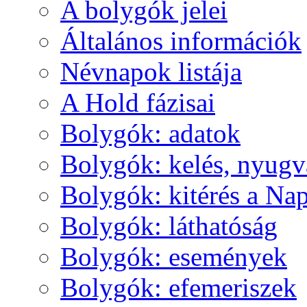
A boly­gók je­lei
Ál­ta­lá­nos in­for­má­ci­ók
Név­na­pok lis­tá­ja
A Hold fá­zi­sai
Boly­gók: ada­tok
Boly­gók: ke­lés, nyug­v
Boly­gók: ki­té­rés a Nap
Boly­gók: lát­ha­tó­ság
Boly­gók: ese­mé­nyek
Boly­gók: efe­me­ri­szek