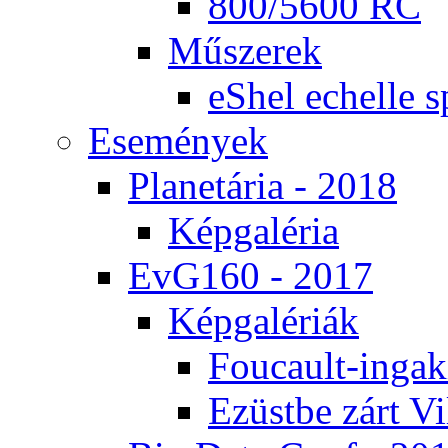
800/5600 RC
Mű­sze­rek
eS­hel echel­le s
Ese­mé­nyek
Pla­ne­tá­ria - 2018
Kép­ga­lé­ria
EvG160 - 2017
Kép­ga­lé­ri­ák
Fo­u­ca­ult-in­ga­kí
Ezüst­be zárt Vi