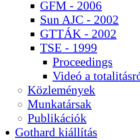
GFM - 2006
Sun AJC - 2002
GT­TÁK - 2002
TSE - 1999
Pro­ce­e­dings
Vi­deó a to­ta­li­tás­r
Köz­le­mé­nyek
Mun­ka­tár­sak
Pub­li­ká­ci­ók
Got­hard ki­ál­lí­tás