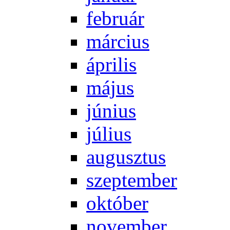
feb­ru­ár
már­ci­us
áp­ri­lis
má­jus
jú­ni­us
jú­li­us
au­gusz­tus
szep­tem­ber
ok­tó­ber
no­vem­ber