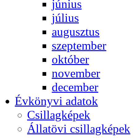
jú­ni­us
jú­li­us
au­gusz­tus
szep­tem­ber
ok­tó­ber
no­vem­ber
de­cem­ber
Év­köny­vi ada­tok
Csil­lag­ké­pek
Ál­lat­övi csil­lag­ké­pek