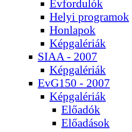
Év­for­du­lók
He­lyi prog­ra­mok
Hon­la­pok
Kép­ga­lé­ri­ák
SI­AA - 2007
Kép­ga­lé­ri­ák
EvG150 - 2007
Kép­ga­lé­ri­ák
Elő­adók
Elő­adá­sok