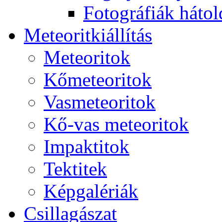
Fo­tog­rá­fi­ák hát­ol­
Me­te­o­rit­ki­ál­lí­tás
Me­te­o­ri­tok
Kő­me­te­o­ri­tok
Vas­me­te­o­ri­tok
Kő-vas me­te­o­ri­tok
Imp­ak­ti­tok
Tek­ti­tek
Kép­ga­lé­ri­ák
Csil­la­gá­szat