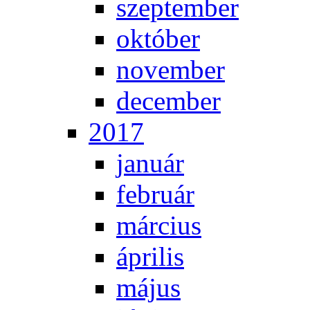
szep­tem­ber
ok­tó­ber
no­vem­ber
de­cem­ber
2017
ja­nu­ár
feb­ru­ár
már­ci­us
áp­ri­lis
má­jus