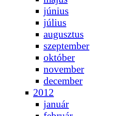
jú­ni­us
jú­li­us
au­gusz­tus
szep­tem­ber
ok­tó­ber
no­vem­ber
de­cem­ber
2012
ja­nu­ár
feb­ru­ár