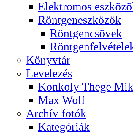
Elekt­ro­mos esz­kö­z
Rönt­gen­esz­kö­zök
Rönt­gen­csö­vek
Rönt­gen­fel­vé­te­le
Könyv­tár
Le­ve­le­zés
Kon­koly The­ge Mik­
Max Wolf
Ar­chív fo­tók
Ka­te­gó­ri­ák