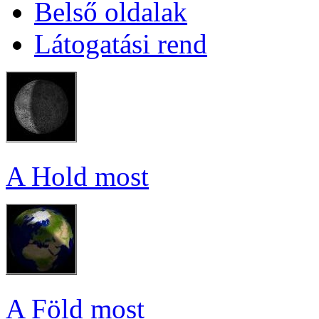
Bel­ső ol­da­lak
Lá­to­ga­tá­si rend
A Hold most
A Föld most