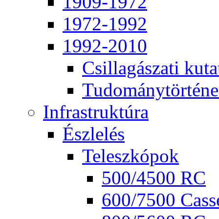
1909-1972
1972-1992
1992-2010
Csil­la­gá­sza­ti ku­ta
Tu­do­mány­tör­té­ne
Inf­ra­struk­tú­ra
Ész­le­lés
Te­lesz­kó­pok
500/4500 RC
600/7500 Cas­se