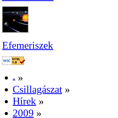
Efe­me­ri­szek
»
Csil­la­gá­szat
»
Hí­rek
»
2009
»