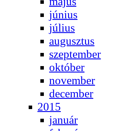
má­jus
jú­ni­us
jú­li­us
au­gusz­tus
szep­tem­ber
ok­tó­ber
no­vem­ber
de­cem­ber
2015
ja­nu­ár