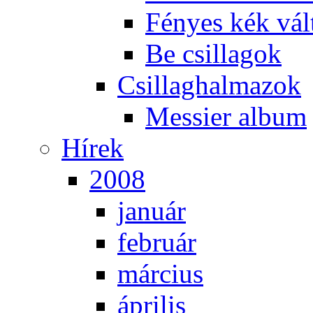
Fé­nyes kék vál­
Be csil­la­gok
Csil­lag­hal­ma­zok
Mes­si­er al­bum
Hí­rek
2008
ja­nu­ár
feb­ru­ár
már­ci­us
áp­ri­lis