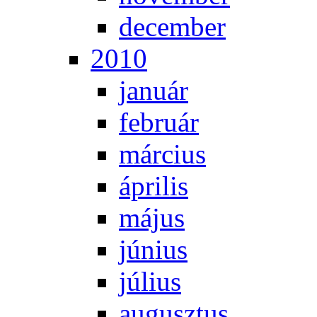
de­cem­ber
2010
ja­nu­ár
feb­ru­ár
már­ci­us
áp­ri­lis
má­jus
jú­ni­us
jú­li­us
au­gusz­tus