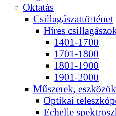
Ok­ta­tás
Csil­la­gá­szat­tör­té­net
Hí­res csil­la­gá­szo
1401-1700
1701-1800
1801-1900
1901-2000
Mű­sze­rek, esz­kö­zök
Op­ti­kai te­lesz­kó­
Echel­le spekt­rosz­