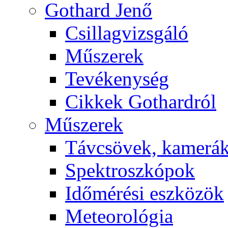
Got­hard Je­nő
Csil­lag­vizs­gá­ló
Mű­sze­rek
Te­vé­keny­ség
Cik­kek Got­hard­ról
Mű­sze­rek
Táv­csö­vek, ka­me­rá
Spekt­rosz­kó­pok
Idő­mé­ré­si esz­kö­zök
Me­te­o­ro­ló­gia