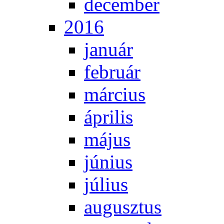
de­cem­ber
2016
ja­nu­ár
feb­ru­ár
már­ci­us
áp­ri­lis
má­jus
jú­ni­us
jú­li­us
au­gusz­tus