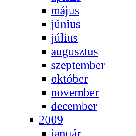
má­jus
jú­ni­us
jú­li­us
au­gusz­tus
szep­tem­ber
ok­tó­ber
no­vem­ber
de­cem­ber
2009
ja­nu­ár