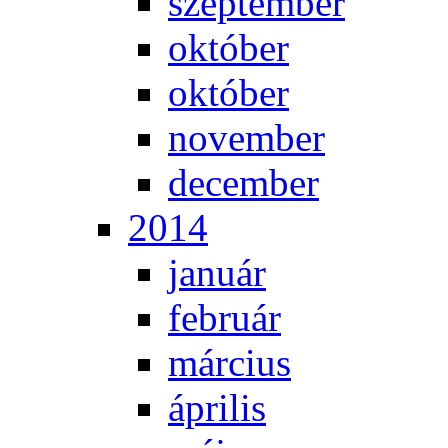
szep­tem­ber
ok­tó­ber
ok­tó­ber
no­vem­ber
de­cem­ber
2014
ja­nu­ár
feb­ru­ár
már­ci­us
áp­ri­lis