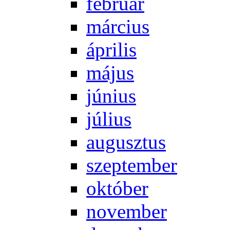
feb­ru­ár
már­ci­us
áp­ri­lis
má­jus
jú­ni­us
jú­li­us
au­gusz­tus
szep­tem­ber
ok­tó­ber
no­vem­ber