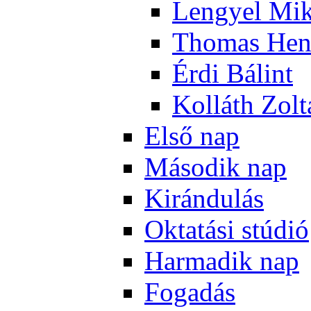
Len­gyel Mik
Tho­mas Hen
Ér­di Bá­lint
Kol­láth Zol­
El­ső nap
Má­so­dik nap
Ki­rán­du­lás
Ok­ta­tá­si stú­dió
Har­ma­dik nap
Fo­ga­dás