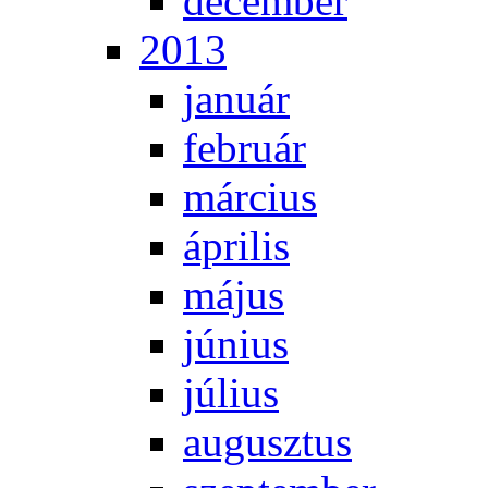
de­cem­ber
2013
ja­nu­ár
feb­ru­ár
már­ci­us
áp­ri­lis
má­jus
jú­ni­us
jú­li­us
au­gusz­tus