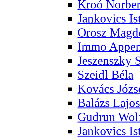
Kroó Nor­ber
Jan­ko­vics Is
Orosz Mag­do
Im­mo Ap­pen­
Je­szensz­ky 
Szeidl Bé­la
Ko­vács Jó­zs
Ba­lázs La­jos
Gud­run Wolf
Jan­ko­vics Is