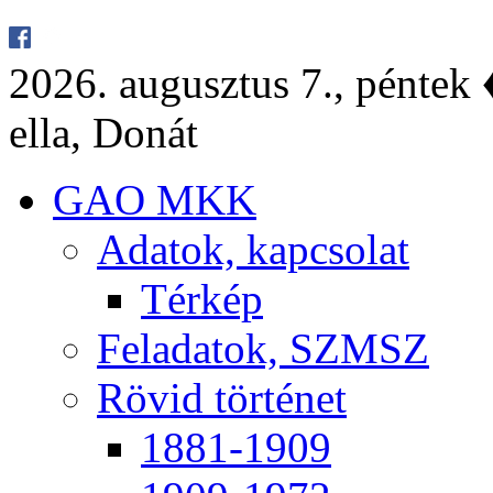
2026. au­gusz­tus 7., pén­tek ♦
el­la, Do­nát
GAO MKK
Ada­tok, kap­cso­lat
Tér­kép
Fel­ada­tok, SZMSZ
Rö­vid tör­té­net
1881-1909