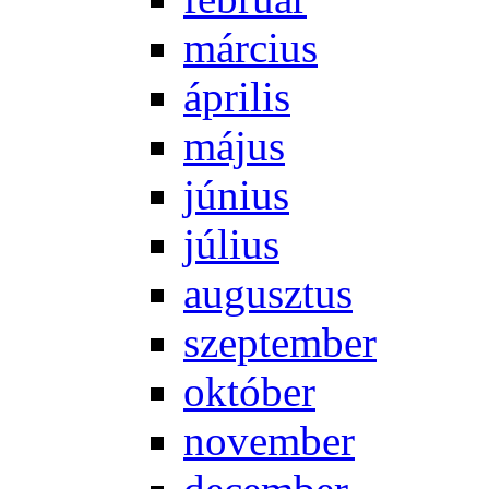
már­ci­us
áp­ri­lis
má­jus
jú­ni­us
jú­li­us
au­gusz­tus
szep­tem­ber
ok­tó­ber
no­vem­ber