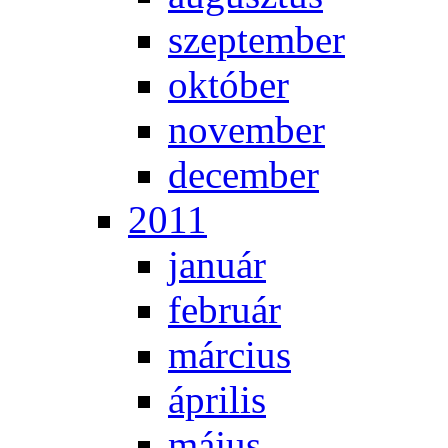
szep­tem­ber
ok­tó­ber
no­vem­ber
de­cem­ber
2011
ja­nu­ár
feb­ru­ár
már­ci­us
áp­ri­lis
má­jus