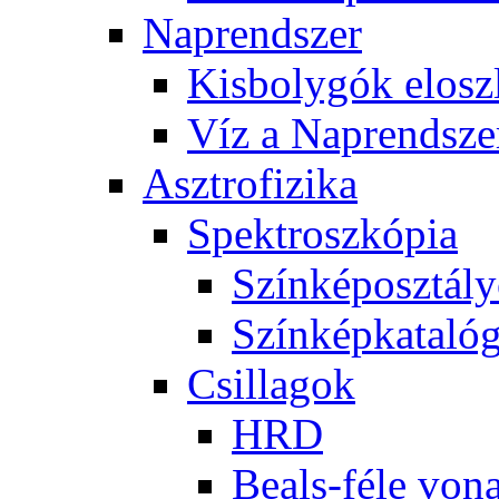
Nap­rend­szer
Kis­boly­gók el­osz­
Víz a Nap­rend­sze
Aszt­ro­fi­zi­ka
Spekt­rosz­kó­pia
Szín­kép­osz­tá­l
Szín­kép­ka­ta­ló­
Csil­la­gok
HRD
Be­als-fé­le vo­na