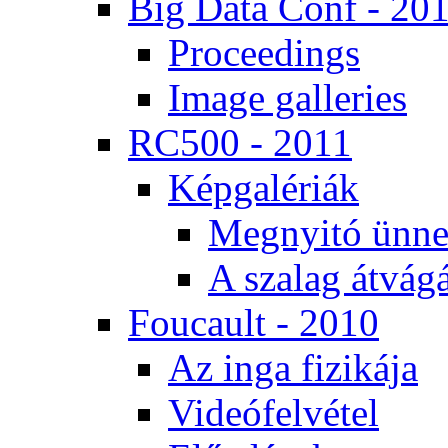
Big Da­ta Conf - 20
Pro­ce­e­dings
Image gal­le­ri­es
RC500 - 2011
Kép­ga­lé­ri­ák
Meg­nyi­tó ün­ne
A sza­lag át­vá­gá
Fo­u­ca­ult - 2010
Az in­ga fi­zi­ká­ja
Vi­de­ó­fel­vé­tel