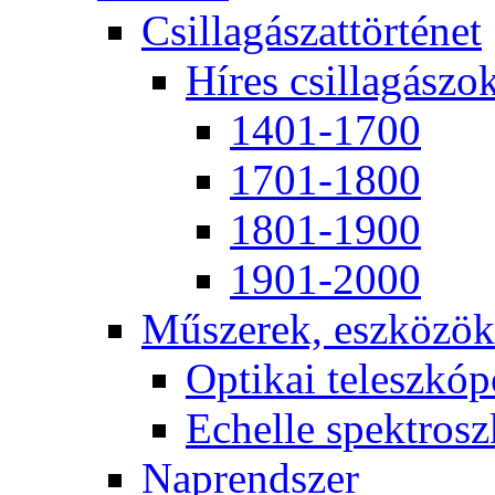
Csil­la­gá­szat­tör­té­net
Hí­res csil­la­gá­szo
1401-1700
1701-1800
1801-1900
1901-2000
Mű­sze­rek, esz­kö­zök
Op­ti­kai te­lesz­kó­
Echel­le spekt­rosz­
Nap­rend­szer