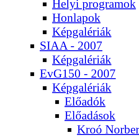
He­lyi prog­ra­mok
Hon­la­pok
Kép­ga­lé­ri­ák
SI­AA - 2007
Kép­ga­lé­ri­ák
EvG150 - 2007
Kép­ga­lé­ri­ák
Elő­adók
Elő­adá­sok
Kroó Nor­ber