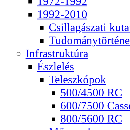
1972-1992
1992-2010
Csil­la­gá­sza­ti ku­ta
Tu­do­mány­tör­té­ne
Inf­ra­struk­tú­ra
Ész­le­lés
Te­lesz­kó­pok
500/4500 RC
600/7500 Cas­se
800/5600 RC