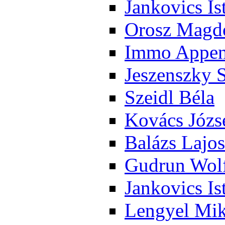
Jan­ko­vics Is
Orosz Mag­do
Im­mo Ap­pen­
Je­szensz­ky 
Szeidl Bé­la
Ko­vács Jó­zs
Ba­lázs La­jos
Gud­run Wolf
Jan­ko­vics Is
Len­gyel Mik