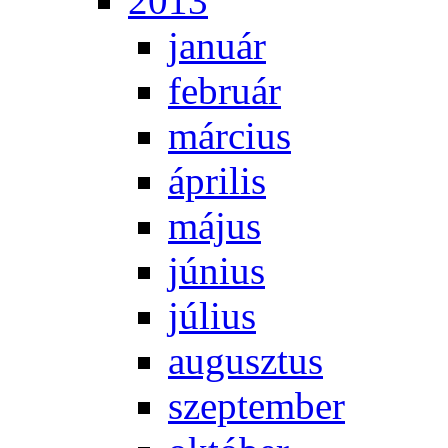
2013
ja­nu­ár
feb­ru­ár
már­ci­us
áp­ri­lis
má­jus
jú­ni­us
jú­li­us
au­gusz­tus
szep­tem­ber