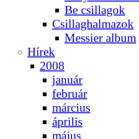
Be csil­la­gok
Csil­lag­hal­ma­zok
Mes­si­er al­bum
Hí­rek
2008
ja­nu­ár
feb­ru­ár
már­ci­us
áp­ri­lis
má­jus