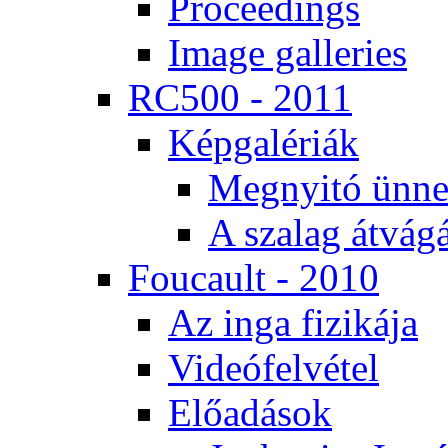
Pro­ce­e­dings
Image gal­le­ri­es
RC500 - 2011
Kép­ga­lé­ri­ák
Meg­nyi­tó ün­ne
A sza­lag át­vá­gá
Fo­u­ca­ult - 2010
Az in­ga fi­zi­ká­ja
Vi­de­ó­fel­vé­tel
Elő­adá­sok