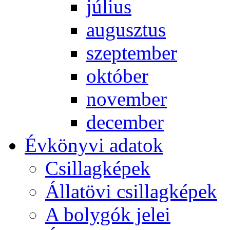
jú­li­us
au­gusz­tus
szep­tem­ber
ok­tó­ber
no­vem­ber
de­cem­ber
Év­köny­vi ada­tok
Csil­lag­ké­pek
Ál­lat­övi csil­lag­ké­pek
A boly­gók je­lei