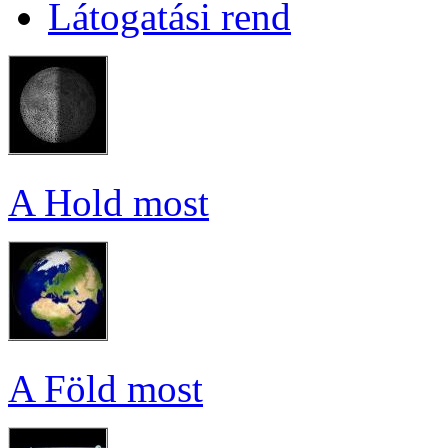
Lá­to­ga­tá­si rend
A Hold most
A Föld most