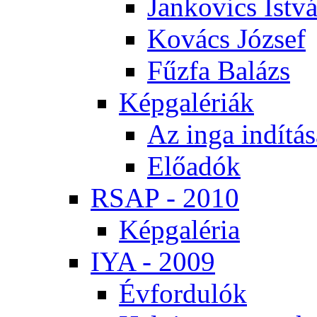
Jan­ko­vics Ist­v
Ko­vács Jó­zsef
Fűz­fa Ba­lázs
Kép­ga­lé­ri­ák
Az in­ga in­dí­tá­
Elő­adók
RSAP - 2010
Kép­ga­lé­ria
IYA - 2009
Év­for­du­lók