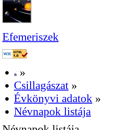
Efe­me­ri­szek
»
Csil­la­gá­szat
»
Év­köny­vi ada­tok
»
Név­na­pok lis­tá­ja
Név­na­pok lis­tá­ja