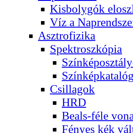
Kis­boly­gók el­osz­
Víz a Nap­rend­sze
Aszt­ro­fi­zi­ka
Spekt­rosz­kó­pia
Szín­kép­osz­tá­l
Szín­kép­ka­ta­ló­
Csil­la­gok
HRD
Be­als-fé­le vo­na
Fé­nyes kék vál­