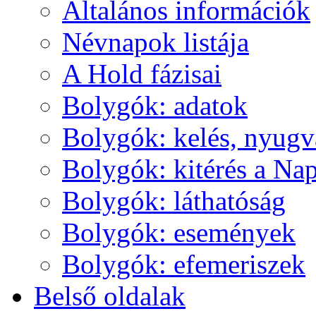
Ál­ta­lá­nos in­for­má­ci­ók
Név­na­pok lis­tá­ja
A Hold fá­zi­sai
Boly­gók: ada­tok
Boly­gók: ke­lés, nyug­v
Boly­gók: ki­té­rés a Nap
Boly­gók: lát­ha­tó­ság
Boly­gók: ese­mé­nyek
Boly­gók: efe­me­ri­szek
Bel­ső ol­da­lak