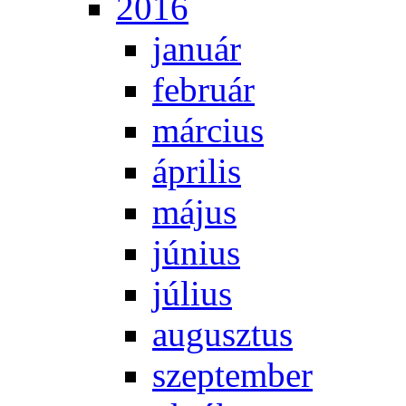
2016
ja­nu­ár
feb­ru­ár
már­ci­us
áp­ri­lis
má­jus
jú­ni­us
jú­li­us
au­gusz­tus
szep­tem­ber