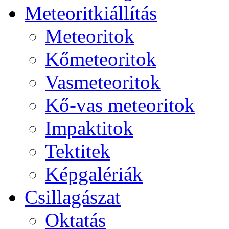
Me­te­o­rit­ki­ál­lí­tás
Me­te­o­ri­tok
Kő­me­te­o­ri­tok
Vas­me­te­o­ri­tok
Kő-vas me­te­o­ri­tok
Imp­ak­ti­tok
Tek­ti­tek
Kép­ga­lé­ri­ák
Csil­la­gá­szat
Ok­ta­tás