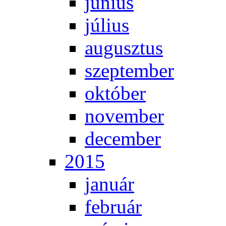
jú­ni­us
jú­li­us
au­gusz­tus
szep­tem­ber
ok­tó­ber
no­vem­ber
de­cem­ber
2015
ja­nu­ár
feb­ru­ár