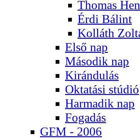
Tho­mas Hen
Ér­di Bá­lint
Kol­láth Zol­
El­ső nap
Má­so­dik nap
Ki­rán­du­lás
Ok­ta­tá­si stú­dió
Har­ma­dik nap
Fo­ga­dás
GFM - 2006