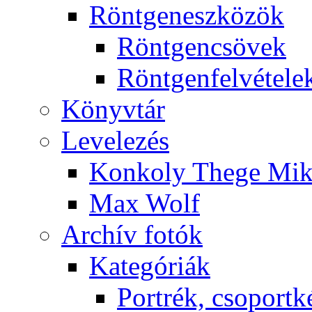
Rönt­gen­esz­kö­zök
Rönt­gen­csö­vek
Rönt­gen­fel­vé­te­le
Könyv­tár
Le­ve­le­zés
Kon­koly The­ge Mik­
Max Wolf
Ar­chív fo­tók
Ka­te­gó­ri­ák
Port­rék, cso­port­k