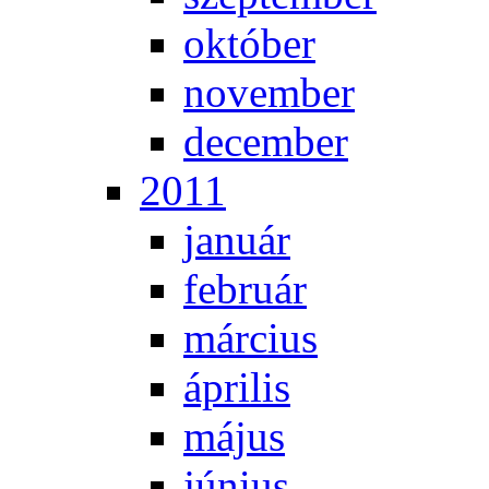
ok­tó­ber
no­vem­ber
de­cem­ber
2011
ja­nu­ár
feb­ru­ár
már­ci­us
áp­ri­lis
má­jus
jú­ni­us