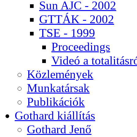
Sun AJC - 2002
GT­TÁK - 2002
TSE - 1999
Pro­ce­e­dings
Vi­deó a to­ta­li­tás­r
Köz­le­mé­nyek
Mun­ka­tár­sak
Pub­li­ká­ci­ók
Got­hard ki­ál­lí­tás
Got­hard Je­nő