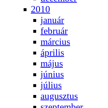
2010
ja­nu­ár
feb­ru­ár
már­ci­us
áp­ri­lis
má­jus
jú­ni­us
jú­li­us
au­gusz­tus
szep­tem­ber