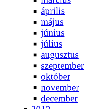
áp­ri­lis
má­jus
jú­ni­us
jú­li­us
au­gusz­tus
szep­tem­ber
ok­tó­ber
no­vem­ber
de­cem­ber