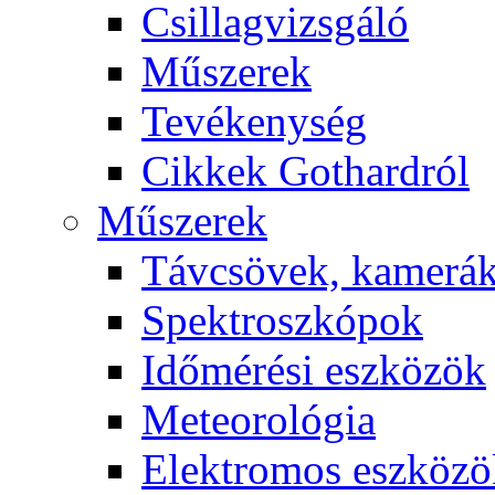
Csil­lag­vizs­gá­ló
Mű­sze­rek
Te­vé­keny­ség
Cik­kek Got­hard­ról
Mű­sze­rek
Táv­csö­vek, ka­me­rá
Spekt­rosz­kó­pok
Idő­mé­ré­si esz­kö­zök
Me­te­o­ro­ló­gia
Elekt­ro­mos esz­kö­z