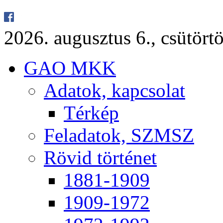
2026. au­gusz­tus 6., csü­tör­tö
GAO MKK
Ada­tok, kap­cso­lat
Tér­kép
Fel­ada­tok, SZMSZ
Rö­vid tör­té­net
1881-1909
1909-1972