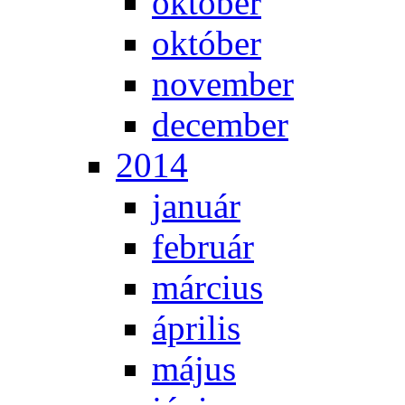
ok­tó­ber
ok­tó­ber
no­vem­ber
de­cem­ber
2014
ja­nu­ár
feb­ru­ár
már­ci­us
áp­ri­lis
má­jus