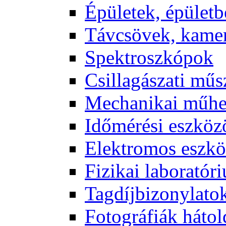
Épü­le­tek, épü­let­b
Táv­csö­vek, ka­me­
Spekt­rosz­kó­pok
Csil­la­gá­sza­ti mű­
Me­cha­ni­kai mű­h
Idő­mé­ré­si esz­kö­
Elekt­ro­mos esz­kö
Fi­zi­kai la­bo­ra­tó­r
Tag­díj­bi­zony­la­to
Fo­tog­rá­fi­ák hát­ol­