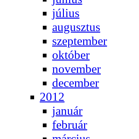
jú­li­us
au­gusz­tus
szep­tem­ber
ok­tó­ber
no­vem­ber
de­cem­ber
2012
ja­nu­ár
feb­ru­ár
már­ci­us