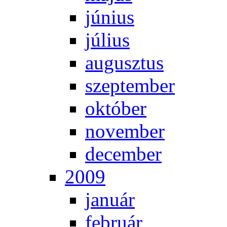
jú­ni­us
jú­li­us
au­gusz­tus
szep­tem­ber
ok­tó­ber
no­vem­ber
de­cem­ber
2009
ja­nu­ár
feb­ru­ár