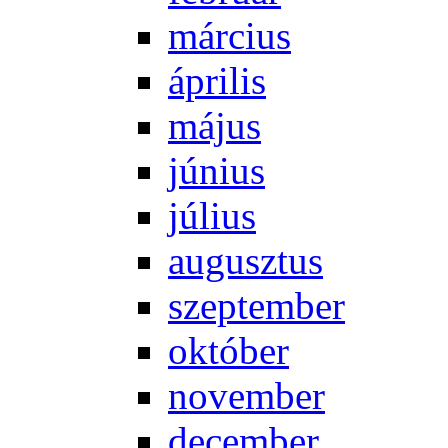
már­ci­us
áp­ri­lis
má­jus
jú­ni­us
jú­li­us
au­gusz­tus
szep­tem­ber
ok­tó­ber
no­vem­ber
de­cem­ber