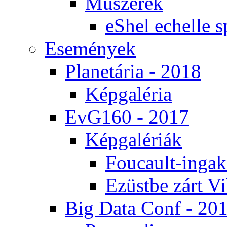
Mű­sze­rek
eS­hel echel­le s
Ese­mé­nyek
Pla­ne­tá­ria - 2018
Kép­ga­lé­ria
EvG160 - 2017
Kép­ga­lé­ri­ák
Fo­u­ca­ult-in­ga­kí
Ezüst­be zárt Vi
Big Da­ta Conf - 20