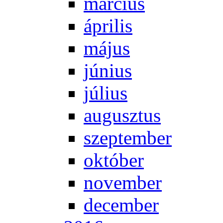
már­ci­us
áp­ri­lis
má­jus
jú­ni­us
jú­li­us
au­gusz­tus
szep­tem­ber
ok­tó­ber
no­vem­ber
de­cem­ber