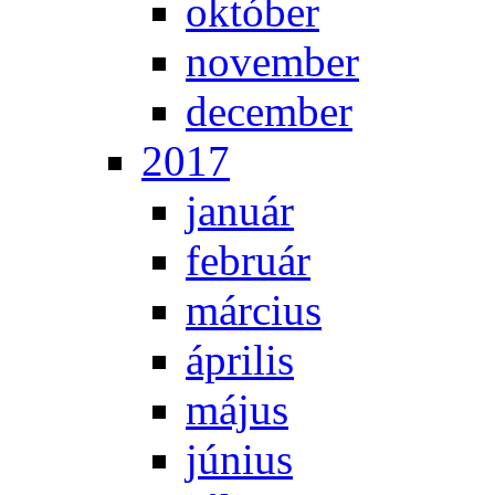
ok­tó­ber
no­vem­ber
de­cem­ber
2017
ja­nu­ár
feb­ru­ár
már­ci­us
áp­ri­lis
má­jus
jú­ni­us