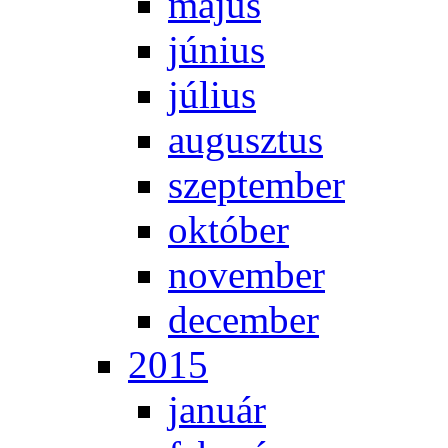
má­jus
jú­ni­us
jú­li­us
au­gusz­tus
szep­tem­ber
ok­tó­ber
no­vem­ber
de­cem­ber
2015
ja­nu­ár