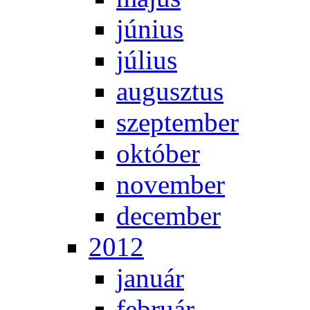
jú­ni­us
jú­li­us
au­gusz­tus
szep­tem­ber
ok­tó­ber
no­vem­ber
de­cem­ber
2012
ja­nu­ár
feb­ru­ár