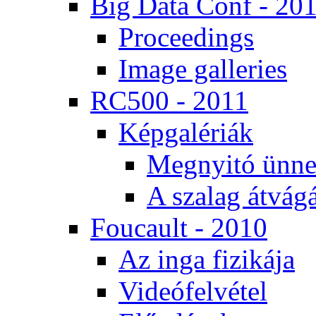
Big Da­ta Conf - 20
Pro­ce­e­dings
Image gal­le­ri­es
RC500 - 2011
Kép­ga­lé­ri­ák
Meg­nyi­tó ün­ne
A sza­lag át­vá­gá
Fo­u­ca­ult - 2010
Az in­ga fi­zi­ká­ja
Vi­de­ó­fel­vé­tel