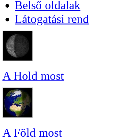
Bel­ső ol­da­lak
Lá­to­ga­tá­si rend
A Hold most
A Föld most