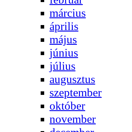
már­ci­us
áp­ri­lis
má­jus
jú­ni­us
jú­li­us
au­gusz­tus
szep­tem­ber
ok­tó­ber
no­vem­ber