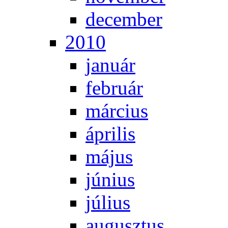
de­cem­ber
2010
ja­nu­ár
feb­ru­ár
már­ci­us
áp­ri­lis
má­jus
jú­ni­us
jú­li­us
au­gusz­tus