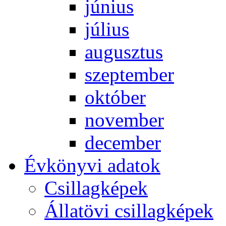
jú­ni­us
jú­li­us
au­gusz­tus
szep­tem­ber
ok­tó­ber
no­vem­ber
de­cem­ber
Év­köny­vi ada­tok
Csil­lag­ké­pek
Ál­lat­övi csil­lag­ké­pek