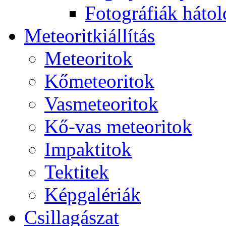
Fo­tog­rá­fi­ák hát­ol­
Me­te­o­rit­ki­ál­lí­tás
Me­te­o­ri­tok
Kő­me­te­o­ri­tok
Vas­me­te­o­ri­tok
Kő-vas me­te­o­ri­tok
Imp­ak­ti­tok
Tek­ti­tek
Kép­ga­lé­ri­ák
Csil­la­gá­szat