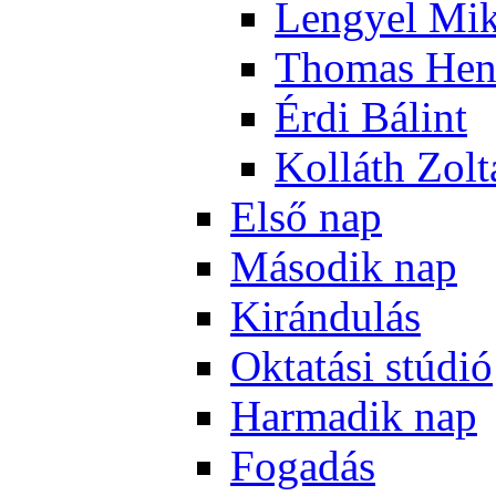
Len­gyel Mik
Tho­mas Hen
Ér­di Bá­lint
Kol­láth Zol­
El­ső nap
Má­so­dik nap
Ki­rán­du­lás
Ok­ta­tá­si stú­dió
Har­ma­dik nap
Fo­ga­dás