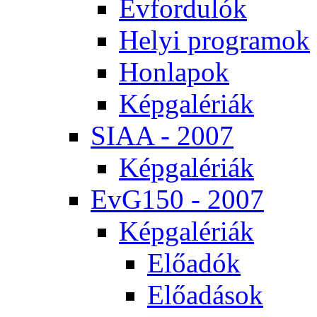
Év­for­du­lók
He­lyi prog­ra­mok
Hon­la­pok
Kép­ga­lé­ri­ák
SI­AA - 2007
Kép­ga­lé­ri­ák
EvG150 - 2007
Kép­ga­lé­ri­ák
Elő­adók
Elő­adá­sok