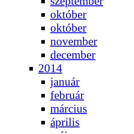
szep­tem­ber
ok­tó­ber
ok­tó­ber
no­vem­ber
de­cem­ber
2014
ja­nu­ár
feb­ru­ár
már­ci­us
áp­ri­lis