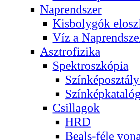
Nap­rend­szer
Kis­boly­gók el­osz­
Víz a Nap­rend­sze
Aszt­ro­fi­zi­ka
Spekt­rosz­kó­pia
Szín­kép­osz­tá­l
Szín­kép­ka­ta­ló­
Csil­la­gok
HRD
Be­als-fé­le vo­na