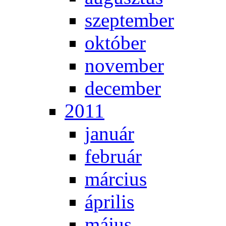
szep­tem­ber
ok­tó­ber
no­vem­ber
de­cem­ber
2011
ja­nu­ár
feb­ru­ár
már­ci­us
áp­ri­lis
má­jus