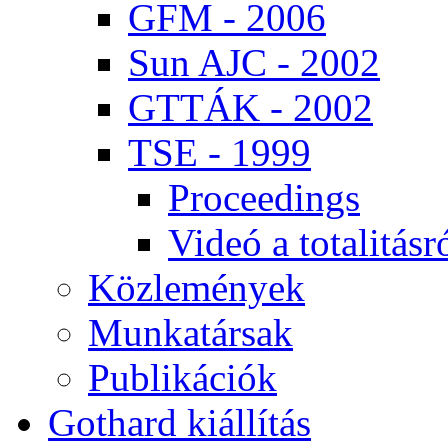
GFM - 2006
Sun AJC - 2002
GT­TÁK - 2002
TSE - 1999
Pro­ce­e­dings
Vi­deó a to­ta­li­tás­r
Köz­le­mé­nyek
Mun­ka­tár­sak
Pub­li­ká­ci­ók
Got­hard ki­ál­lí­tás