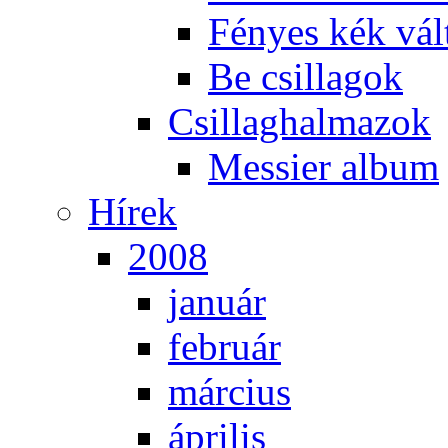
Fé­nyes kék vál­
Be csil­la­gok
Csil­lag­hal­ma­zok
Mes­si­er al­bum
Hí­rek
2008
ja­nu­ár
feb­ru­ár
már­ci­us
áp­ri­lis