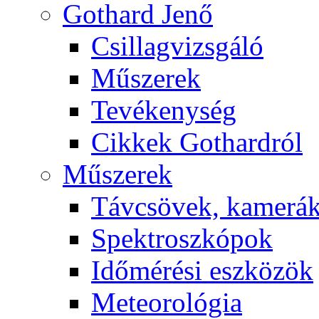
Got­hard Je­nő
Csil­lag­vizs­gá­ló
Mű­sze­rek
Te­vé­keny­ség
Cik­kek Got­hard­ról
Mű­sze­rek
Táv­csö­vek, ka­me­rá
Spekt­rosz­kó­pok
Idő­mé­ré­si esz­kö­zök
Me­te­o­ro­ló­gia