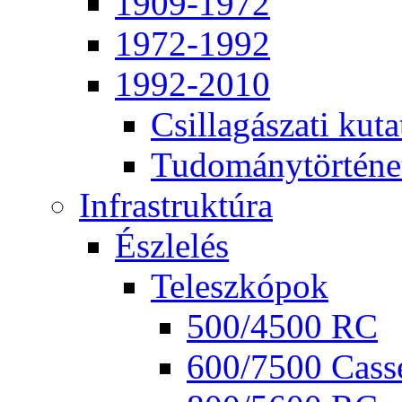
1909-1972
1972-1992
1992-2010
Csil­la­gá­sza­ti ku­ta
Tu­do­mány­tör­té­ne
Inf­ra­struk­tú­ra
Ész­le­lés
Te­lesz­kó­pok
500/4500 RC
600/7500 Cas­se