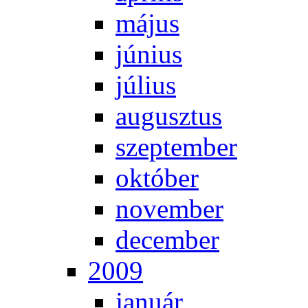
má­jus
jú­ni­us
jú­li­us
au­gusz­tus
szep­tem­ber
ok­tó­ber
no­vem­ber
de­cem­ber
2009
ja­nu­ár