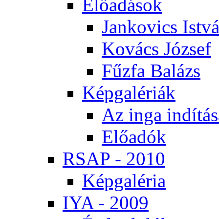
Elő­adá­sok
Jan­ko­vics Ist­v
Ko­vács Jó­zsef
Fűz­fa Ba­lázs
Kép­ga­lé­ri­ák
Az in­ga in­dí­tá­
Elő­adók
RSAP - 2010
Kép­ga­lé­ria
IYA - 2009