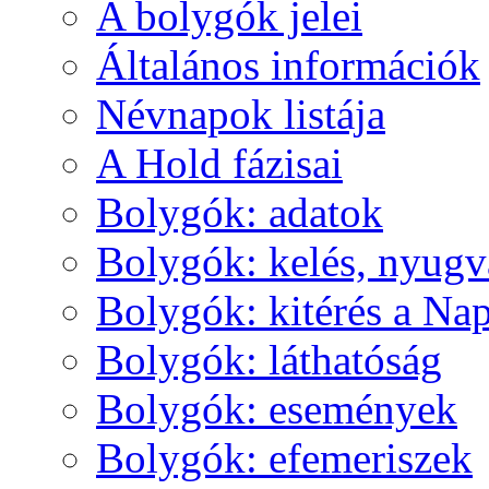
A boly­gók je­lei
Ál­ta­lá­nos in­for­má­ci­ók
Név­na­pok lis­tá­ja
A Hold fá­zi­sai
Boly­gók: ada­tok
Boly­gók: ke­lés, nyug­v
Boly­gók: ki­té­rés a Nap
Boly­gók: lát­ha­tó­ság
Boly­gók: ese­mé­nyek
Boly­gók: efe­me­ri­szek