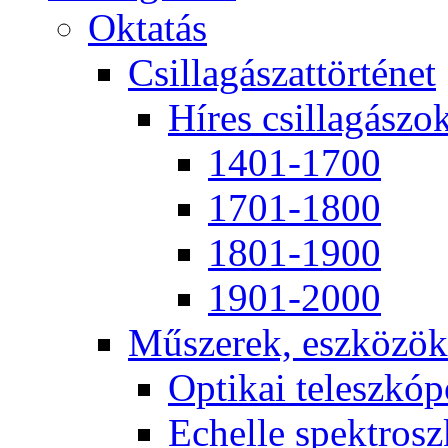
Ok­ta­tás
Csil­la­gá­szat­tör­té­net
Hí­res csil­la­gá­szo
1401-1700
1701-1800
1801-1900
1901-2000
Mű­sze­rek, esz­kö­zök
Op­ti­kai te­lesz­kó­
Echel­le spekt­rosz­