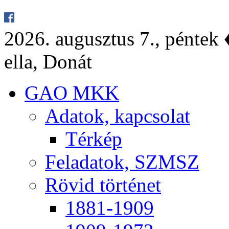
2026. au­gusz­tus 7., pén­tek ♦
el­la, Do­nát
GAO MKK
Ada­tok, kap­cso­lat
Tér­kép
Fel­ada­tok, SZMSZ
Rö­vid tör­té­net
1881-1909