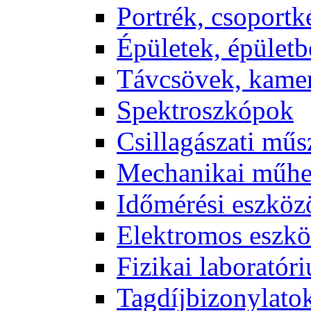
Port­rék, cso­port­k
Épü­le­tek, épü­let­b
Táv­csö­vek, ka­me­
Spekt­rosz­kó­pok
Csil­la­gá­sza­ti mű­
Me­cha­ni­kai mű­h
Idő­mé­ré­si esz­kö­
Elekt­ro­mos esz­kö
Fi­zi­kai la­bo­ra­tó­r
Tag­díj­bi­zony­la­to