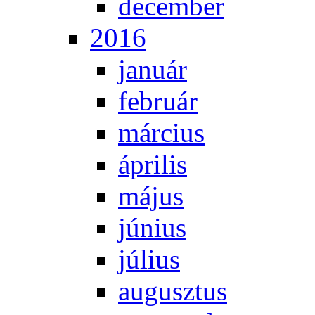
de­cem­ber
2016
ja­nu­ár
feb­ru­ár
már­ci­us
áp­ri­lis
má­jus
jú­ni­us
jú­li­us
au­gusz­tus