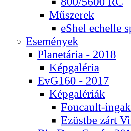
800/5600 RC
Mű­sze­rek
eS­hel echel­le s
Ese­mé­nyek
Pla­ne­tá­ria - 2018
Kép­ga­lé­ria
EvG160 - 2017
Kép­ga­lé­ri­ák
Fo­u­ca­ult-in­ga­kí
Ezüst­be zárt Vi