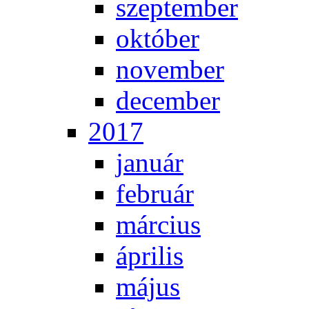
szep­tem­ber
ok­tó­ber
no­vem­ber
de­cem­ber
2017
ja­nu­ár
feb­ru­ár
már­ci­us
áp­ri­lis
má­jus