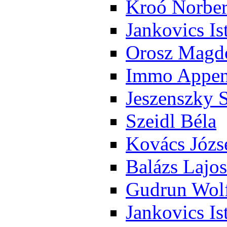
Kroó Nor­ber
Jan­ko­vics Is
Orosz Mag­do
Im­mo Ap­pen­
Je­szensz­ky 
Szeidl Bé­la
Ko­vács Jó­zs
Ba­lázs La­jos
Gud­run Wolf
Jan­ko­vics Is