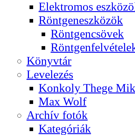
Elekt­ro­mos esz­kö­z
Rönt­gen­esz­kö­zök
Rönt­gen­csö­vek
Rönt­gen­fel­vé­te­le
Könyv­tár
Le­ve­le­zés
Kon­koly The­ge Mik­
Max Wolf
Ar­chív fo­tók
Ka­te­gó­ri­ák