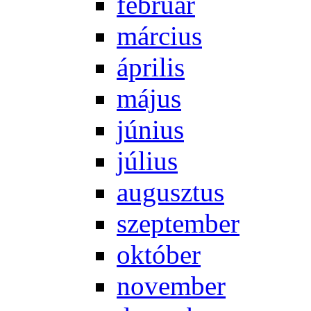
feb­ru­ár
már­ci­us
áp­ri­lis
má­jus
jú­ni­us
jú­li­us
au­gusz­tus
szep­tem­ber
ok­tó­ber
no­vem­ber