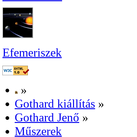
Efe­me­ri­szek
»
Got­hard ki­ál­lí­tás
»
Got­hard Je­nő
»
Mű­sze­rek