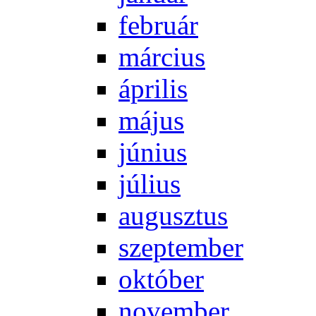
feb­ru­ár
már­ci­us
áp­ri­lis
má­jus
jú­ni­us
jú­li­us
au­gusz­tus
szep­tem­ber
ok­tó­ber
no­vem­ber