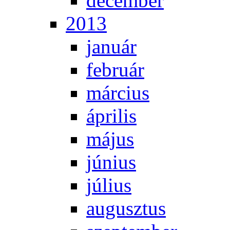
de­cem­ber
2013
ja­nu­ár
feb­ru­ár
már­ci­us
áp­ri­lis
má­jus
jú­ni­us
jú­li­us
au­gusz­tus