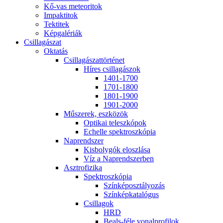
Kő-vas me­te­o­ri­tok
Imp­ak­ti­tok
Tek­ti­tek
Kép­ga­lé­ri­ák
Csil­la­gá­szat
Ok­ta­tás
Csil­la­gá­szat­tör­té­net
Hí­res csil­la­gá­szok
1401-1700
1701-1800
1801-1900
1901-2000
Mű­sze­rek, esz­kö­zök
Op­ti­kai te­lesz­kó­pok
Echel­le spekt­rosz­kó­pia
Nap­rend­szer
Kis­boly­gók el­osz­lá­sa
Víz a Nap­rend­szer­ben
Aszt­ro­fi­zi­ka
Spekt­rosz­kó­pia
Szín­kép­osz­tá­lyo­zás
Szín­kép­ka­ta­ló­gus
Csil­la­gok
HRD
Be­als-fé­le vo­nal­pro­fi­lok