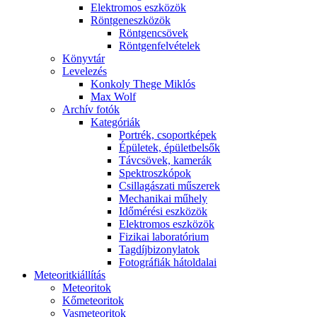
Elekt­ro­mos esz­kö­zök
Rönt­gen­esz­kö­zök
Rönt­gen­csö­vek
Rönt­gen­fel­vé­te­lek
Könyv­tár
Le­ve­le­zés
Kon­koly The­ge Mik­lós
Max Wolf
Ar­chív fo­tók
Ka­te­gó­ri­ák
Port­rék, cso­port­ké­pek
Épü­le­tek, épü­let­bel­sők
Táv­csö­vek, ka­me­rák
Spekt­rosz­kó­pok
Csil­la­gá­sza­ti mű­sze­rek
Me­cha­ni­kai mű­hely
Idő­mé­ré­si esz­kö­zök
Elekt­ro­mos esz­kö­zök
Fi­zi­kai la­bo­ra­tó­ri­um
Tag­díj­bi­zony­la­tok
Fo­tog­rá­fi­ák hát­ol­da­lai
Me­te­o­rit­ki­ál­lí­tás
Me­te­o­ri­tok
Kő­me­te­o­ri­tok
Vas­me­te­o­ri­tok