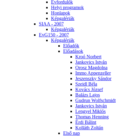
Év­for­du­lók
He­lyi prog­ra­mok
Hon­la­pok
Kép­ga­lé­ri­ák
SI­AA - 2007
Kép­ga­lé­ri­ák
EvG150 - 2007
Kép­ga­lé­ri­ák
Elő­adók
Elő­adá­sok
Kroó Nor­bert
Jan­ko­vics Ist­ván
Orosz Mag­dol­na
Im­mo Ap­pen­zel­ler
Je­szensz­ky Sán­dor
Szeidl Bé­la
Ko­vács Jó­zsef
Ba­lázs La­jos
Gud­run Wolfsch­midt
Jan­ko­vics Ist­ván
Len­gyel Mik­lós
Tho­mas Hen­ning
Ér­di Bá­lint
Kol­láth Zol­tán
El­ső nap