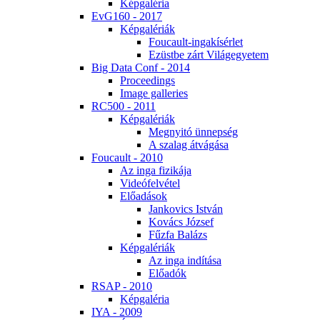
Kép­ga­lé­ria
EvG160 - 2017
Kép­ga­lé­ri­ák
Fo­u­ca­ult-in­ga­kí­sér­let
Ezüst­be zárt Vi­lág­egye­tem
Big Da­ta Conf - 2014
Pro­ce­e­dings
Image gal­le­ri­es
RC500 - 2011
Kép­ga­lé­ri­ák
Meg­nyi­tó ün­nep­ség
A sza­lag át­vá­gá­sa
Fo­u­ca­ult - 2010
Az in­ga fi­zi­ká­ja
Vi­de­ó­fel­vé­tel
Elő­adá­sok
Jan­ko­vics Ist­ván
Ko­vács Jó­zsef
Fűz­fa Ba­lázs
Kép­ga­lé­ri­ák
Az in­ga in­dí­tá­sa
Elő­adók
RSAP - 2010
Kép­ga­lé­ria
IYA - 2009