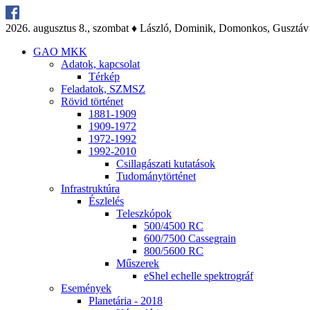
2026. au­gusz­tus 8., szom­bat ♦ Lász­ló, Do­mi­nik, Do­mon­kos, Gusz­táv
GAO MKK
Ada­tok, kap­cso­lat
Tér­kép
Fel­ada­tok, SZMSZ
Rö­vid tör­té­net
1881-1909
1909-1972
1972-1992
1992-2010
Csil­la­gá­sza­ti ku­ta­tá­sok
Tu­do­mány­tör­té­net
Inf­ra­struk­tú­ra
Ész­le­lés
Te­lesz­kó­pok
500/4500 RC
600/7500 Cas­seg­ra­in
800/5600 RC
Mű­sze­rek
eS­hel echel­le spekt­ro­gráf
Ese­mé­nyek
Pla­ne­tá­ria - 2018