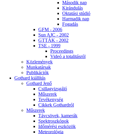
Má­so­dik nap
Ki­rán­du­lás
Ok­ta­tá­si stú­dió
Har­ma­dik nap
Fo­ga­dás
GFM - 2006
Sun AJC - 2002
GT­TÁK - 2002
TSE - 1999
Pro­ce­e­dings
Vi­deó a to­ta­li­tás­ról
Köz­le­mé­nyek
Mun­ka­tár­sak
Pub­li­ká­ci­ók
Got­hard ki­ál­lí­tás
Got­hard Je­nő
Csil­lag­vizs­gá­ló
Mű­sze­rek
Te­vé­keny­ség
Cik­kek Got­hard­ról
Mű­sze­rek
Táv­csö­vek, ka­me­rák
Spekt­rosz­kó­pok
Idő­mé­ré­si esz­kö­zök
Me­te­o­ro­ló­gia