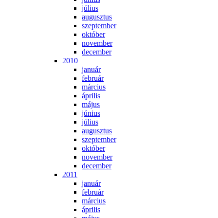
jú­li­us
au­gusz­tus
szep­tem­ber
ok­tó­ber
no­vem­ber
de­cem­ber
2010
ja­nu­ár
feb­ru­ár
már­ci­us
áp­ri­lis
má­jus
jú­ni­us
jú­li­us
au­gusz­tus
szep­tem­ber
ok­tó­ber
no­vem­ber
de­cem­ber
2011
ja­nu­ár
feb­ru­ár
már­ci­us
áp­ri­lis