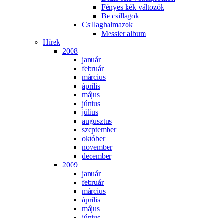
Fé­nyes kék vál­to­zók
Be csil­la­gok
Csil­lag­hal­ma­zok
Mes­si­er al­bum
Hí­rek
2008
ja­nu­ár
feb­ru­ár
már­ci­us
áp­ri­lis
má­jus
jú­ni­us
jú­li­us
au­gusz­tus
szep­tem­ber
ok­tó­ber
no­vem­ber
de­cem­ber
2009
ja­nu­ár
feb­ru­ár
már­ci­us
áp­ri­lis
má­jus
jú­ni­us