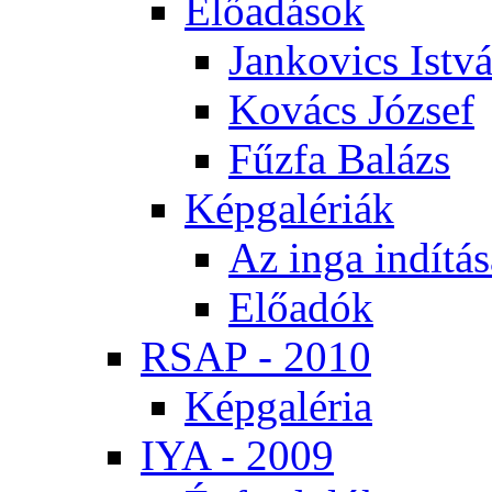
Elő­adá­sok
Jan­ko­vics Ist­v
Ko­vács Jó­zsef
Fűz­fa Ba­lázs
Kép­ga­lé­ri­ák
Az in­ga in­dí­tá­
Elő­adók
RSAP - 2010
Kép­ga­lé­ria
IYA - 2009