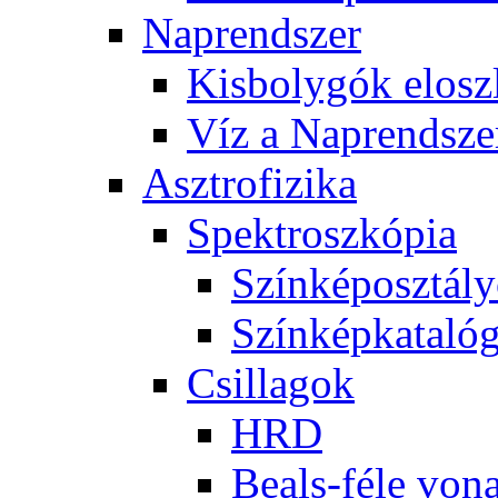
Nap­rend­szer
Kis­boly­gók el­osz­
Víz a Nap­rend­sze
Aszt­ro­fi­zi­ka
Spekt­rosz­kó­pia
Szín­kép­osz­tá­l
Szín­kép­ka­ta­ló­
Csil­la­gok
HRD
Be­als-fé­le vo­na