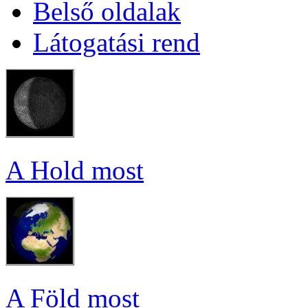
Bel­ső ol­da­lak
Lá­to­ga­tá­si rend
A Hold most
A Föld most