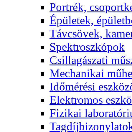
Port­rék, cso­port­k
Épü­le­tek, épü­let­b
Táv­csö­vek, ka­me­
Spekt­rosz­kó­pok
Csil­la­gá­sza­ti mű­
Me­cha­ni­kai mű­h
Idő­mé­ré­si esz­kö­
Elekt­ro­mos esz­kö
Fi­zi­kai la­bo­ra­tó­r
Tag­díj­bi­zony­la­to