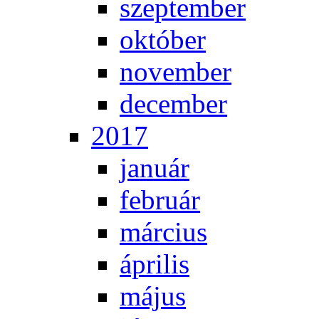
szep­tem­ber
ok­tó­ber
no­vem­ber
de­cem­ber
2017
ja­nu­ár
feb­ru­ár
már­ci­us
áp­ri­lis
má­jus