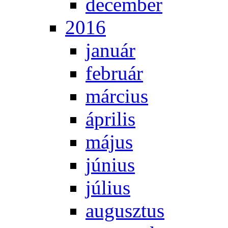
de­cem­ber
2016
ja­nu­ár
feb­ru­ár
már­ci­us
áp­ri­lis
má­jus
jú­ni­us
jú­li­us
au­gusz­tus