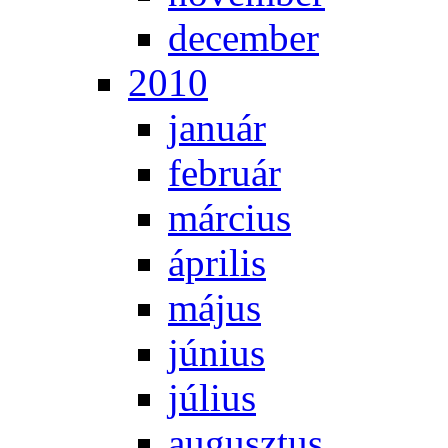
de­cem­ber
2010
ja­nu­ár
feb­ru­ár
már­ci­us
áp­ri­lis
má­jus
jú­ni­us
jú­li­us
au­gusz­tus