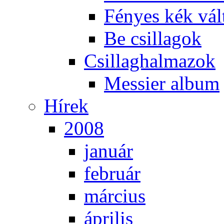
Fé­nyes kék vál­
Be csil­la­gok
Csil­lag­hal­ma­zok
Mes­si­er al­bum
Hí­rek
2008
ja­nu­ár
feb­ru­ár
már­ci­us
áp­ri­lis