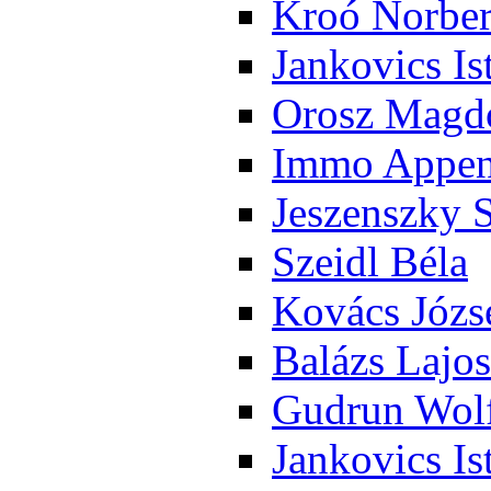
Kroó Nor­ber
Jan­ko­vics Is
Orosz Mag­do
Im­mo Ap­pen­
Je­szensz­ky 
Szeidl Bé­la
Ko­vács Jó­zs
Ba­lázs La­jos
Gud­run Wolf
Jan­ko­vics Is