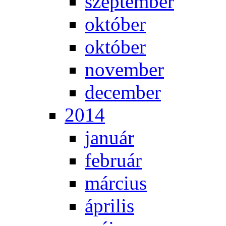
szep­tem­ber
ok­tó­ber
ok­tó­ber
no­vem­ber
de­cem­ber
2014
ja­nu­ár
feb­ru­ár
már­ci­us
áp­ri­lis