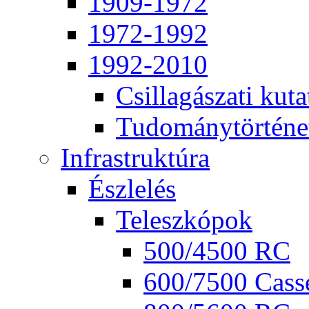
1909-1972
1972-1992
1992-2010
Csil­la­gá­sza­ti ku­ta
Tu­do­mány­tör­té­ne
Inf­ra­struk­tú­ra
Ész­le­lés
Te­lesz­kó­pok
500/4500 RC
600/7500 Cas­se