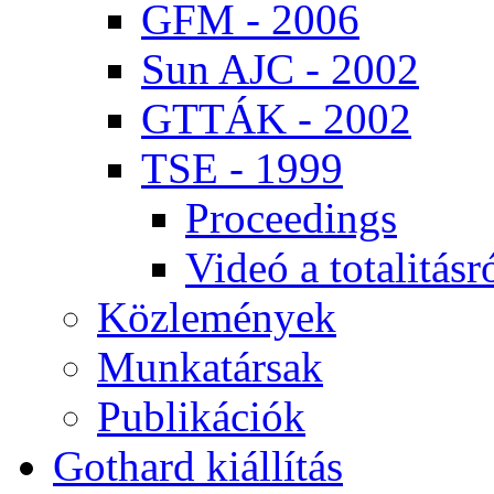
GFM - 2006
Sun AJC - 2002
GT­TÁK - 2002
TSE - 1999
Pro­ce­e­dings
Vi­deó a to­ta­li­tás­r
Köz­le­mé­nyek
Mun­ka­tár­sak
Pub­li­ká­ci­ók
Got­hard ki­ál­lí­tás