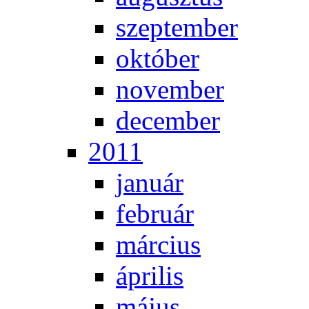
szep­tem­ber
ok­tó­ber
no­vem­ber
de­cem­ber
2011
ja­nu­ár
feb­ru­ár
már­ci­us
áp­ri­lis
má­jus