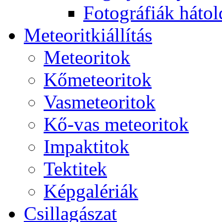
Fo­tog­rá­fi­ák hát­ol­
Me­te­o­rit­ki­ál­lí­tás
Me­te­o­ri­tok
Kő­me­te­o­ri­tok
Vas­me­te­o­ri­tok
Kő-vas me­te­o­ri­tok
Imp­ak­ti­tok
Tek­ti­tek
Kép­ga­lé­ri­ák
Csil­la­gá­szat