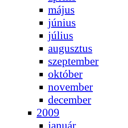
má­jus
jú­ni­us
jú­li­us
au­gusz­tus
szep­tem­ber
ok­tó­ber
no­vem­ber
de­cem­ber
2009
ja­nu­ár