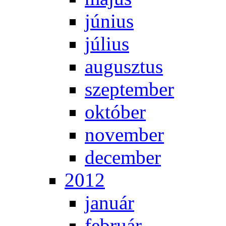
jú­ni­us
jú­li­us
au­gusz­tus
szep­tem­ber
ok­tó­ber
no­vem­ber
de­cem­ber
2012
ja­nu­ár
feb­ru­ár