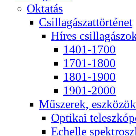
Ok­ta­tás
Csil­la­gá­szat­tör­té­net
Hí­res csil­la­gá­szo
1401-1700
1701-1800
1801-1900
1901-2000
Mű­sze­rek, esz­kö­zök
Op­ti­kai te­lesz­kó­
Echel­le spekt­rosz­