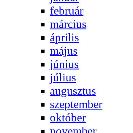
feb­ru­ár
már­ci­us
áp­ri­lis
má­jus
jú­ni­us
jú­li­us
au­gusz­tus
szep­tem­ber
ok­tó­ber
no­vem­ber