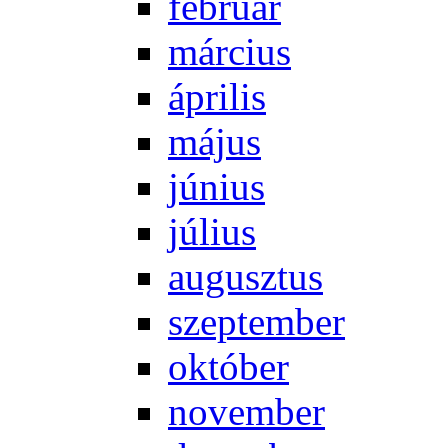
feb­ru­ár
már­ci­us
áp­ri­lis
má­jus
jú­ni­us
jú­li­us
au­gusz­tus
szep­tem­ber
ok­tó­ber
no­vem­ber