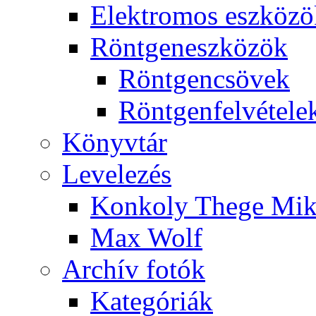
Elekt­ro­mos esz­kö­z
Rönt­gen­esz­kö­zök
Rönt­gen­csö­vek
Rönt­gen­fel­vé­te­le
Könyv­tár
Le­ve­le­zés
Kon­koly The­ge Mik­
Max Wolf
Ar­chív fo­tók
Ka­te­gó­ri­ák