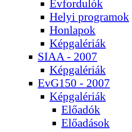
Év­for­du­lók
He­lyi prog­ra­mok
Hon­la­pok
Kép­ga­lé­ri­ák
SI­AA - 2007
Kép­ga­lé­ri­ák
EvG150 - 2007
Kép­ga­lé­ri­ák
Elő­adók
Elő­adá­sok