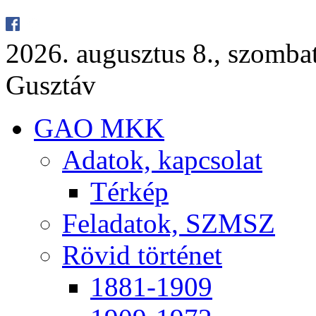
2026. au­gusz­tus 8., szom­ba
Gusz­táv
GAO MKK
Ada­tok, kap­cso­lat
Tér­kép
Fel­ada­tok, SZMSZ
Rö­vid tör­té­net
1881-1909