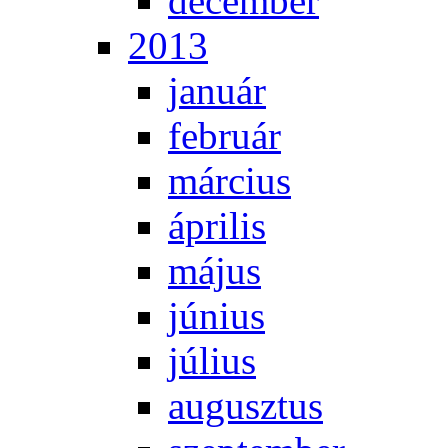
de­cem­ber
2013
ja­nu­ár
feb­ru­ár
már­ci­us
áp­ri­lis
má­jus
jú­ni­us
jú­li­us
au­gusz­tus