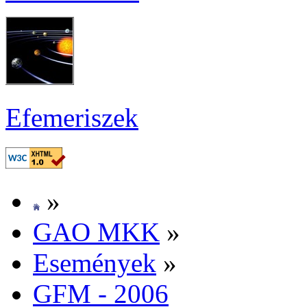
Efe­me­ri­szek
»
GAO MKK
»
Ese­mé­nyek
»
GFM - 2006