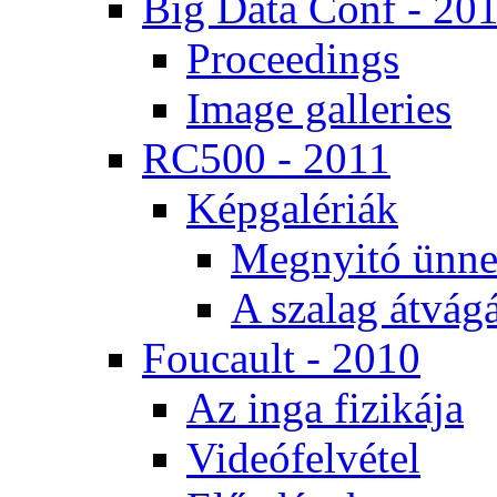
Big Da­ta Conf - 20
Pro­ce­e­dings
Image gal­le­ri­es
RC500 - 2011
Kép­ga­lé­ri­ák
Meg­nyi­tó ün­ne
A sza­lag át­vá­gá
Fo­u­ca­ult - 2010
Az in­ga fi­zi­ká­ja
Vi­de­ó­fel­vé­tel