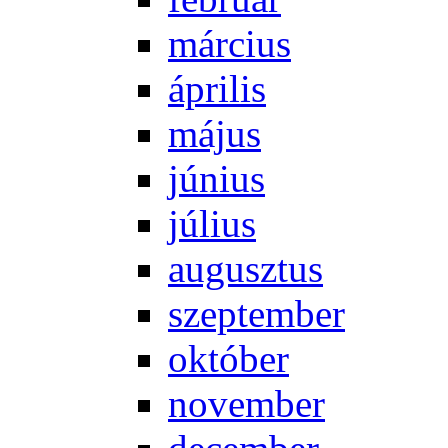
már­ci­us
áp­ri­lis
má­jus
jú­ni­us
jú­li­us
au­gusz­tus
szep­tem­ber
ok­tó­ber
no­vem­ber