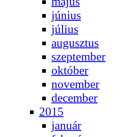
má­jus
jú­ni­us
jú­li­us
au­gusz­tus
szep­tem­ber
ok­tó­ber
no­vem­ber
de­cem­ber
2015
ja­nu­ár