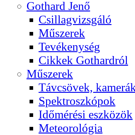
Got­hard Je­nő
Csil­lag­vizs­gá­ló
Mű­sze­rek
Te­vé­keny­ség
Cik­kek Got­hard­ról
Mű­sze­rek
Táv­csö­vek, ka­me­rá
Spekt­rosz­kó­pok
Idő­mé­ré­si esz­kö­zök
Me­te­o­ro­ló­gia