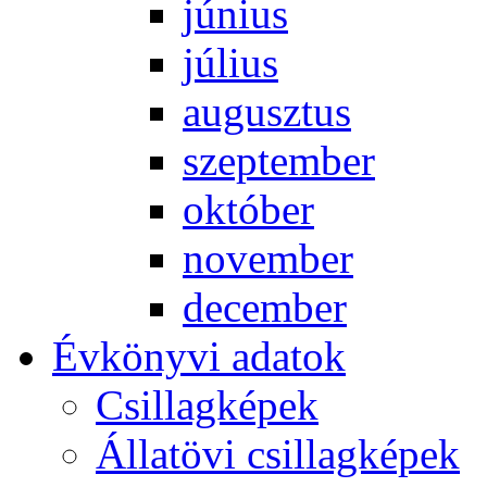
jú­ni­us
jú­li­us
au­gusz­tus
szep­tem­ber
ok­tó­ber
no­vem­ber
de­cem­ber
Év­köny­vi ada­tok
Csil­lag­ké­pek
Ál­lat­övi csil­lag­ké­pek