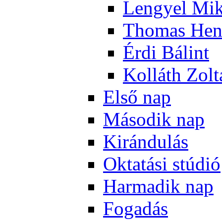
Len­gyel Mik
Tho­mas Hen
Ér­di Bá­lint
Kol­láth Zol­
El­ső nap
Má­so­dik nap
Ki­rán­du­lás
Ok­ta­tá­si stú­dió
Har­ma­dik nap
Fo­ga­dás