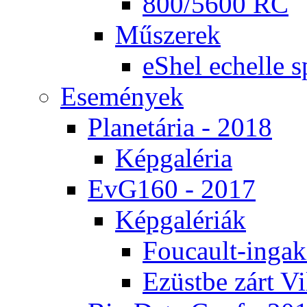
800/5600 RC
Mű­sze­rek
eS­hel echel­le s
Ese­mé­nyek
Pla­ne­tá­ria - 2018
Kép­ga­lé­ria
EvG160 - 2017
Kép­ga­lé­ri­ák
Fo­u­ca­ult-in­ga­kí
Ezüst­be zárt Vi