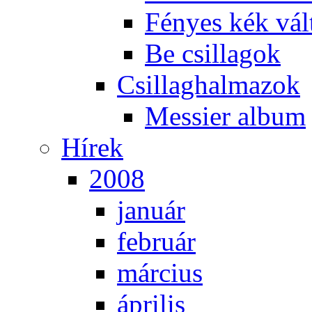
Fé­nyes kék vál­
Be csil­la­gok
Csil­lag­hal­ma­zok
Mes­si­er al­bum
Hí­rek
2008
ja­nu­ár
feb­ru­ár
már­ci­us
áp­ri­lis