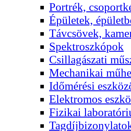
Port­rék, cso­port­k
Épü­le­tek, épü­let­b
Táv­csö­vek, ka­me­
Spekt­rosz­kó­pok
Csil­la­gá­sza­ti mű­
Me­cha­ni­kai mű­h
Idő­mé­ré­si esz­kö­
Elekt­ro­mos esz­kö
Fi­zi­kai la­bo­ra­tó­r
Tag­díj­bi­zony­la­to