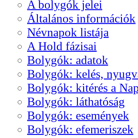
A boly­gók je­lei
Ál­ta­lá­nos in­for­má­ci­ók
Név­na­pok lis­tá­ja
A Hold fá­zi­sai
Boly­gók: ada­tok
Boly­gók: ke­lés, nyug­v
Boly­gók: ki­té­rés a Nap
Boly­gók: lát­ha­tó­ság
Boly­gók: ese­mé­nyek
Boly­gók: efe­me­ri­szek