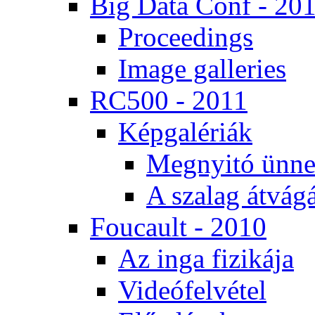
Big Da­ta Conf - 20
Pro­ce­e­dings
Image gal­le­ri­es
RC500 - 2011
Kép­ga­lé­ri­ák
Meg­nyi­tó ün­ne
A sza­lag át­vá­gá
Fo­u­ca­ult - 2010
Az in­ga fi­zi­ká­ja
Vi­de­ó­fel­vé­tel