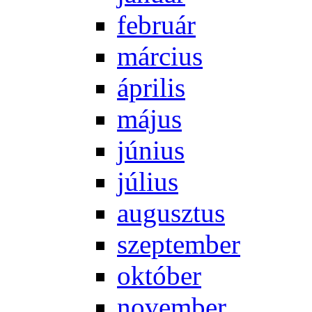
feb­ru­ár
már­ci­us
áp­ri­lis
má­jus
jú­ni­us
jú­li­us
au­gusz­tus
szep­tem­ber
ok­tó­ber
no­vem­ber