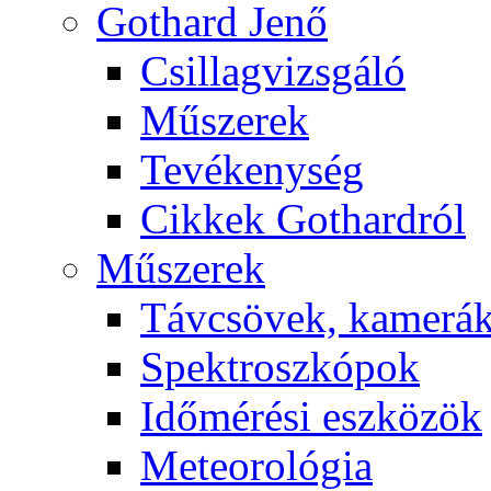
Got­hard Je­nő
Csil­lag­vizs­gá­ló
Mű­sze­rek
Te­vé­keny­ség
Cik­kek Got­hard­ról
Mű­sze­rek
Táv­csö­vek, ka­me­rá
Spekt­rosz­kó­pok
Idő­mé­ré­si esz­kö­zök
Me­te­o­ro­ló­gia