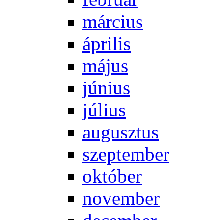
már­ci­us
áp­ri­lis
má­jus
jú­ni­us
jú­li­us
au­gusz­tus
szep­tem­ber
ok­tó­ber
no­vem­ber