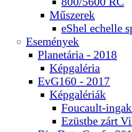
800/5600 RC
Mű­sze­rek
eS­hel echel­le s
Ese­mé­nyek
Pla­ne­tá­ria - 2018
Kép­ga­lé­ria
EvG160 - 2017
Kép­ga­lé­ri­ák
Fo­u­ca­ult-in­ga­kí
Ezüst­be zárt Vi