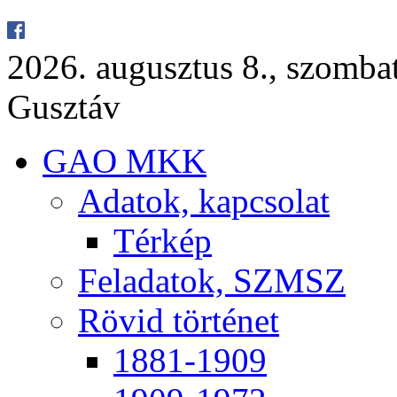
2026. au­gusz­tus 8., szom­ba
Gusz­táv
GAO MKK
Ada­tok, kap­cso­lat
Tér­kép
Fel­ada­tok, SZMSZ
Rö­vid tör­té­net
1881-1909