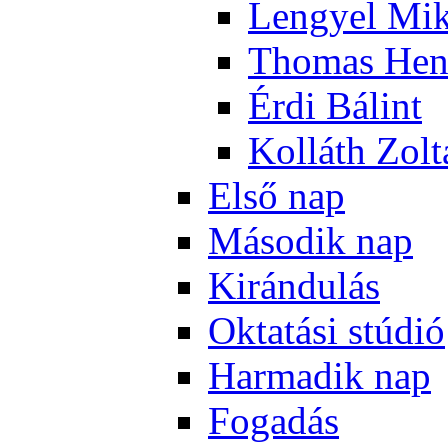
Len­gyel Mik
Tho­mas Hen
Ér­di Bá­lint
Kol­láth Zol­
El­ső nap
Má­so­dik nap
Ki­rán­du­lás
Ok­ta­tá­si stú­dió
Har­ma­dik nap
Fo­ga­dás