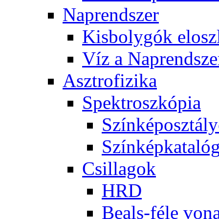
Nap­rend­szer
Kis­boly­gók el­osz­
Víz a Nap­rend­sze
Aszt­ro­fi­zi­ka
Spekt­rosz­kó­pia
Szín­kép­osz­tá­l
Szín­kép­ka­ta­ló­
Csil­la­gok
HRD
Be­als-fé­le vo­na