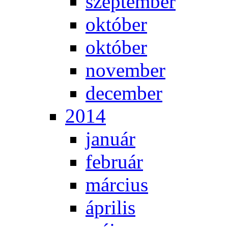
szep­tem­ber
ok­tó­ber
ok­tó­ber
no­vem­ber
de­cem­ber
2014
ja­nu­ár
feb­ru­ár
már­ci­us
áp­ri­lis