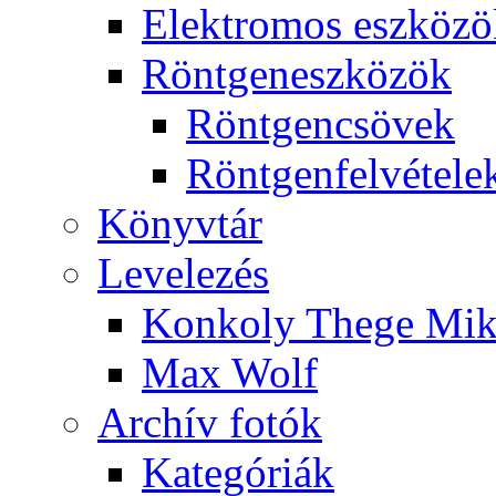
Elekt­ro­mos esz­kö­z
Rönt­gen­esz­kö­zök
Rönt­gen­csö­vek
Rönt­gen­fel­vé­te­le
Könyv­tár
Le­ve­le­zés
Kon­koly The­ge Mik­
Max Wolf
Ar­chív fo­tók
Ka­te­gó­ri­ák