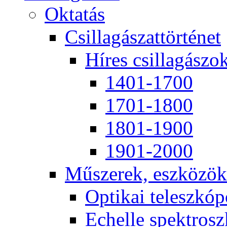
Ok­ta­tás
Csil­la­gá­szat­tör­té­net
Hí­res csil­la­gá­szo
1401-1700
1701-1800
1801-1900
1901-2000
Mű­sze­rek, esz­kö­zök
Op­ti­kai te­lesz­kó­
Echel­le spekt­rosz­