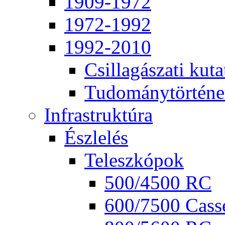
1909-1972
1972-1992
1992-2010
Csil­la­gá­sza­ti ku­ta
Tu­do­mány­tör­té­ne
Inf­ra­struk­tú­ra
Ész­le­lés
Te­lesz­kó­pok
500/4500 RC
600/7500 Cas­se