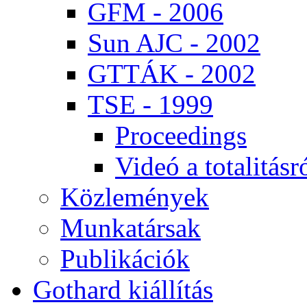
GFM - 2006
Sun AJC - 2002
GT­TÁK - 2002
TSE - 1999
Pro­ce­e­dings
Vi­deó a to­ta­li­tás­r
Köz­le­mé­nyek
Mun­ka­tár­sak
Pub­li­ká­ci­ók
Got­hard ki­ál­lí­tás