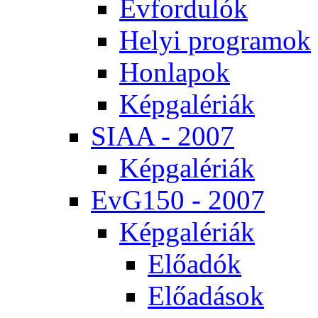
Év­for­du­lók
He­lyi prog­ra­mok
Hon­la­pok
Kép­ga­lé­ri­ák
SI­AA - 2007
Kép­ga­lé­ri­ák
EvG150 - 2007
Kép­ga­lé­ri­ák
Elő­adók
Elő­adá­sok