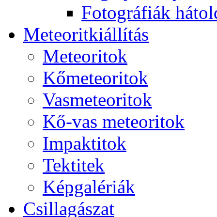
Fo­tog­rá­fi­ák hát­ol­
Me­te­o­rit­ki­ál­lí­tás
Me­te­o­ri­tok
Kő­me­te­o­ri­tok
Vas­me­te­o­ri­tok
Kő-vas me­te­o­ri­tok
Imp­ak­ti­tok
Tek­ti­tek
Kép­ga­lé­ri­ák
Csil­la­gá­szat