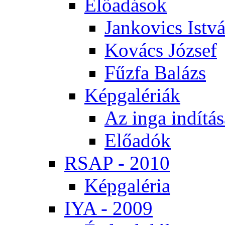
Elő­adá­sok
Jan­ko­vics Ist­v
Ko­vács Jó­zsef
Fűz­fa Ba­lázs
Kép­ga­lé­ri­ák
Az in­ga in­dí­tá­
Elő­adók
RSAP - 2010
Kép­ga­lé­ria
IYA - 2009