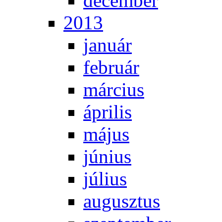
de­cem­ber
2013
ja­nu­ár
feb­ru­ár
már­ci­us
áp­ri­lis
má­jus
jú­ni­us
jú­li­us
au­gusz­tus