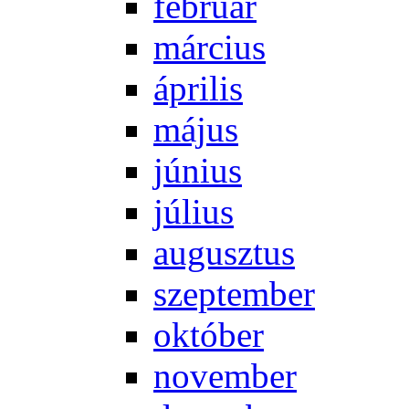
feb­ru­ár
már­ci­us
áp­ri­lis
má­jus
jú­ni­us
jú­li­us
au­gusz­tus
szep­tem­ber
ok­tó­ber
no­vem­ber