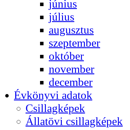
jú­ni­us
jú­li­us
au­gusz­tus
szep­tem­ber
ok­tó­ber
no­vem­ber
de­cem­ber
Év­köny­vi ada­tok
Csil­lag­ké­pek
Ál­lat­övi csil­lag­ké­pek