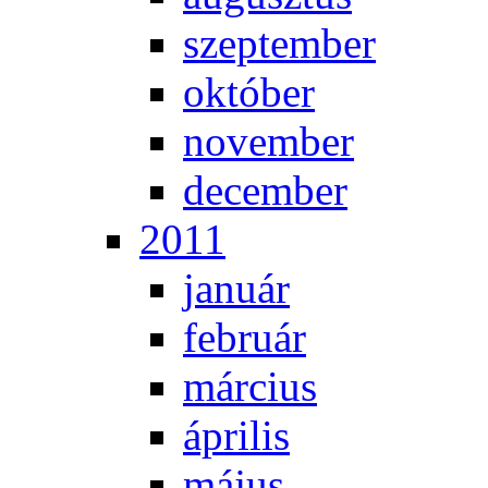
szep­tem­ber
ok­tó­ber
no­vem­ber
de­cem­ber
2011
ja­nu­ár
feb­ru­ár
már­ci­us
áp­ri­lis
má­jus