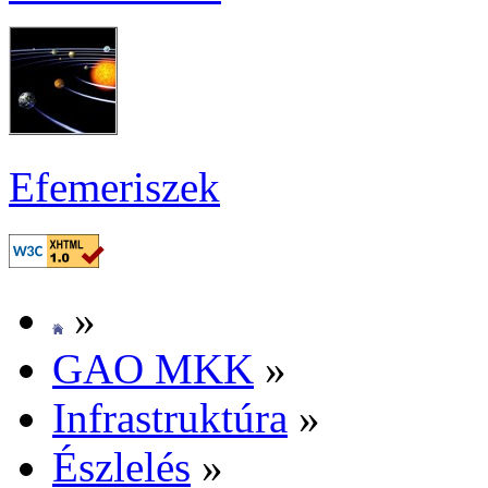
Efe­me­ri­szek
»
GAO MKK
»
Inf­ra­struk­tú­ra
»
Ész­le­lés
»