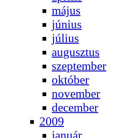
má­jus
jú­ni­us
jú­li­us
au­gusz­tus
szep­tem­ber
ok­tó­ber
no­vem­ber
de­cem­ber
2009
ja­nu­ár