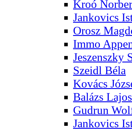
Kroó Nor­ber
Jan­ko­vics Is
Orosz Mag­do
Im­mo Ap­pen­
Je­szensz­ky 
Szeidl Bé­la
Ko­vács Jó­zs
Ba­lázs La­jos
Gud­run Wolf
Jan­ko­vics Is