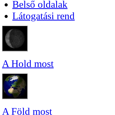
Bel­ső ol­da­lak
Lá­to­ga­tá­si rend
A Hold most
A Föld most