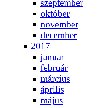
szep­tem­ber
ok­tó­ber
no­vem­ber
de­cem­ber
2017
ja­nu­ár
feb­ru­ár
már­ci­us
áp­ri­lis
má­jus