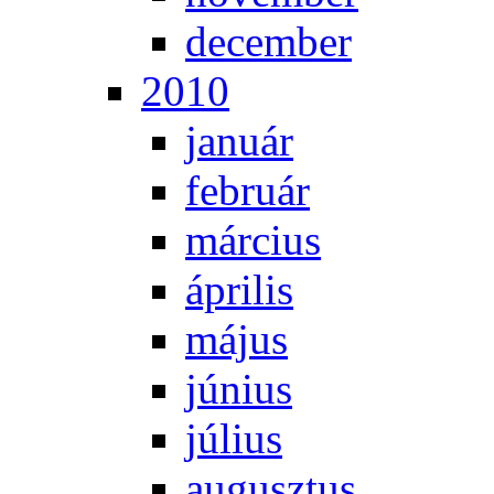
de­cem­ber
2010
ja­nu­ár
feb­ru­ár
már­ci­us
áp­ri­lis
má­jus
jú­ni­us
jú­li­us
au­gusz­tus