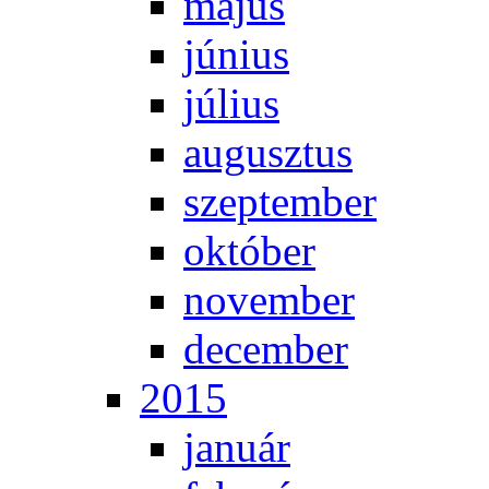
má­jus
jú­ni­us
jú­li­us
au­gusz­tus
szep­tem­ber
ok­tó­ber
no­vem­ber
de­cem­ber
2015
ja­nu­ár