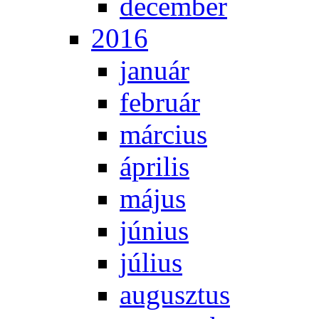
de­cem­ber
2016
ja­nu­ár
feb­ru­ár
már­ci­us
áp­ri­lis
má­jus
jú­ni­us
jú­li­us
au­gusz­tus