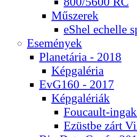
800/5600 RC
Mű­sze­rek
eS­hel echel­le s
Ese­mé­nyek
Pla­ne­tá­ria - 2018
Kép­ga­lé­ria
EvG160 - 2017
Kép­ga­lé­ri­ák
Fo­u­ca­ult-in­ga­kí
Ezüst­be zárt Vi