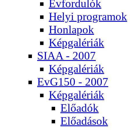
Év­for­du­lók
He­lyi prog­ra­mok
Hon­la­pok
Kép­ga­lé­ri­ák
SI­AA - 2007
Kép­ga­lé­ri­ák
EvG150 - 2007
Kép­ga­lé­ri­ák
Elő­adók
Elő­adá­sok