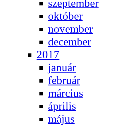
szep­tem­ber
ok­tó­ber
no­vem­ber
de­cem­ber
2017
ja­nu­ár
feb­ru­ár
már­ci­us
áp­ri­lis
má­jus