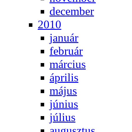
de­cem­ber
2010
ja­nu­ár
feb­ru­ár
már­ci­us
áp­ri­lis
má­jus
jú­ni­us
jú­li­us
au­gusz­tus