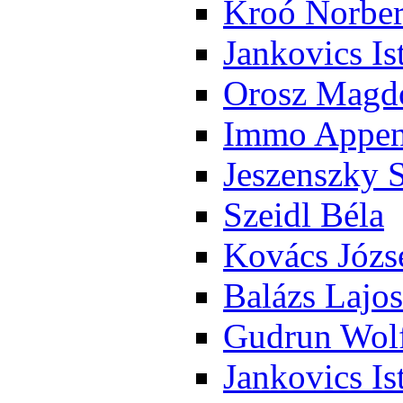
Kroó Nor­ber
Jan­ko­vics Is
Orosz Mag­do
Im­mo Ap­pen­
Je­szensz­ky 
Szeidl Bé­la
Ko­vács Jó­zs
Ba­lázs La­jos
Gud­run Wolf
Jan­ko­vics Is