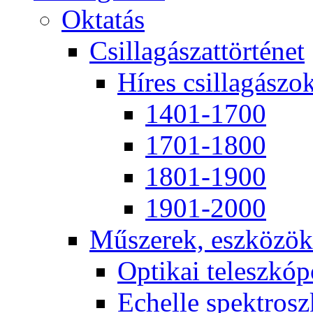
Ok­ta­tás
Csil­la­gá­szat­tör­té­net
Hí­res csil­la­gá­szo
1401-1700
1701-1800
1801-1900
1901-2000
Mű­sze­rek, esz­kö­zök
Op­ti­kai te­lesz­kó­
Echel­le spekt­rosz­