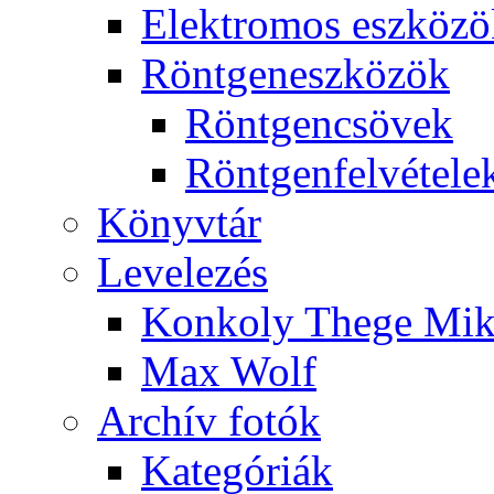
Elekt­ro­mos esz­kö­z
Rönt­gen­esz­kö­zök
Rönt­gen­csö­vek
Rönt­gen­fel­vé­te­le
Könyv­tár
Le­ve­le­zés
Kon­koly The­ge Mik­
Max Wolf
Ar­chív fo­tók
Ka­te­gó­ri­ák