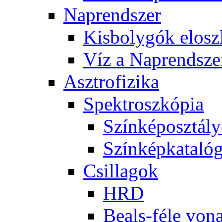
Nap­rend­szer
Kis­boly­gók el­osz­
Víz a Nap­rend­sze
Aszt­ro­fi­zi­ka
Spekt­rosz­kó­pia
Szín­kép­osz­tá­l
Szín­kép­ka­ta­ló­
Csil­la­gok
HRD
Be­als-fé­le vo­na