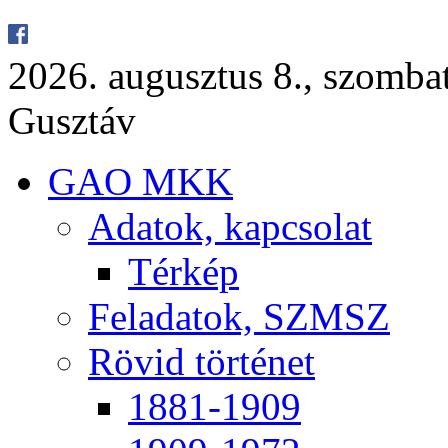
2026. au­gusz­tus 8., szom­ba
Gusz­táv
GAO MKK
Ada­tok, kap­cso­lat
Tér­kép
Fel­ada­tok, SZMSZ
Rö­vid tör­té­net
1881-1909