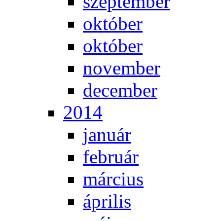
szep­tem­ber
ok­tó­ber
ok­tó­ber
no­vem­ber
de­cem­ber
2014
ja­nu­ár
feb­ru­ár
már­ci­us
áp­ri­lis