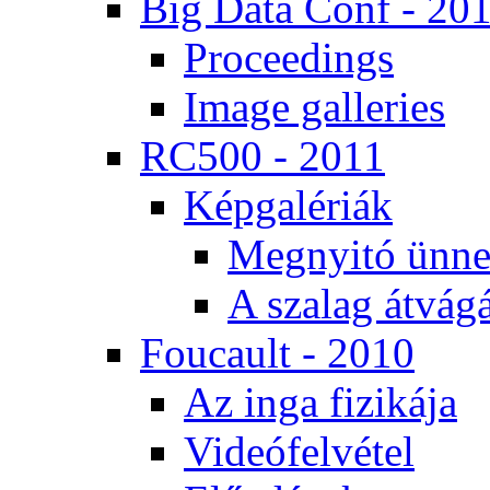
Big Da­ta Conf - 20
Pro­ce­e­dings
Image gal­le­ri­es
RC500 - 2011
Kép­ga­lé­ri­ák
Meg­nyi­tó ün­ne
A sza­lag át­vá­gá
Fo­u­ca­ult - 2010
Az in­ga fi­zi­ká­ja
Vi­de­ó­fel­vé­tel