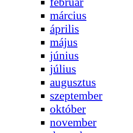
feb­ru­ár
már­ci­us
áp­ri­lis
má­jus
jú­ni­us
jú­li­us
au­gusz­tus
szep­tem­ber
ok­tó­ber
no­vem­ber