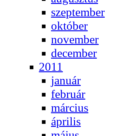
szep­tem­ber
ok­tó­ber
no­vem­ber
de­cem­ber
2011
ja­nu­ár
feb­ru­ár
már­ci­us
áp­ri­lis
má­jus