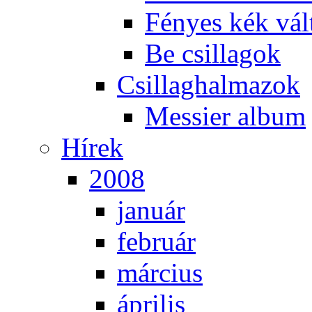
Fé­nyes kék vál­
Be csil­la­gok
Csil­lag­hal­ma­zok
Mes­si­er al­bum
Hí­rek
2008
ja­nu­ár
feb­ru­ár
már­ci­us
áp­ri­lis