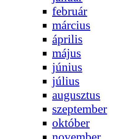
feb­ru­ár
már­ci­us
áp­ri­lis
má­jus
jú­ni­us
jú­li­us
au­gusz­tus
szep­tem­ber
ok­tó­ber
no­vem­ber