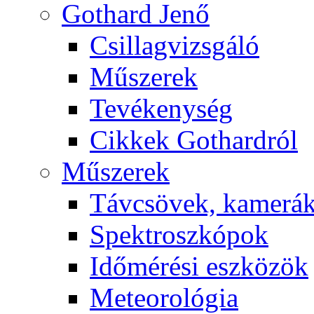
Got­hard Je­nő
Csil­lag­vizs­gá­ló
Mű­sze­rek
Te­vé­keny­ség
Cik­kek Got­hard­ról
Mű­sze­rek
Táv­csö­vek, ka­me­rá
Spekt­rosz­kó­pok
Idő­mé­ré­si esz­kö­zök
Me­te­o­ro­ló­gia