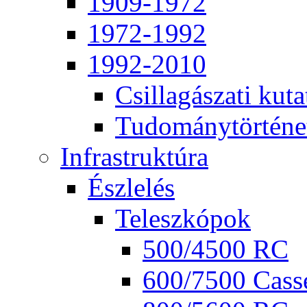
1909-1972
1972-1992
1992-2010
Csil­la­gá­sza­ti ku­ta
Tu­do­mány­tör­té­ne
Inf­ra­struk­tú­ra
Ész­le­lés
Te­lesz­kó­pok
500/4500 RC
600/7500 Cas­se