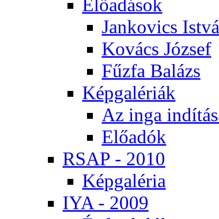
Elő­adá­sok
Jan­ko­vics Ist­v
Ko­vács Jó­zsef
Fűz­fa Ba­lázs
Kép­ga­lé­ri­ák
Az in­ga in­dí­tá­
Elő­adók
RSAP - 2010
Kép­ga­lé­ria
IYA - 2009