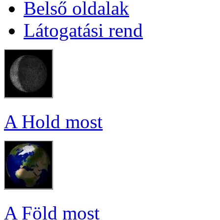
Bel­ső ol­da­lak
Lá­to­ga­tá­si rend
A Hold most
A Föld most