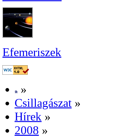
Efe­me­ri­szek
»
Csil­la­gá­szat
»
Hí­rek
»
2008
»