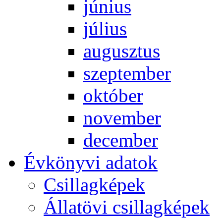
jú­ni­us
jú­li­us
au­gusz­tus
szep­tem­ber
ok­tó­ber
no­vem­ber
de­cem­ber
Év­köny­vi ada­tok
Csil­lag­ké­pek
Ál­lat­övi csil­lag­ké­pek