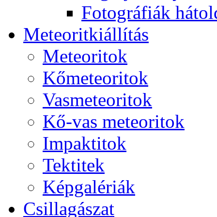
Fo­tog­rá­fi­ák hát­ol­
Me­te­o­rit­ki­ál­lí­tás
Me­te­o­ri­tok
Kő­me­te­o­ri­tok
Vas­me­te­o­ri­tok
Kő-vas me­te­o­ri­tok
Imp­ak­ti­tok
Tek­ti­tek
Kép­ga­lé­ri­ák
Csil­la­gá­szat