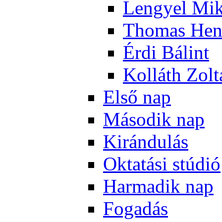
Len­gyel Mik
Tho­mas Hen
Ér­di Bá­lint
Kol­láth Zol­
El­ső nap
Má­so­dik nap
Ki­rán­du­lás
Ok­ta­tá­si stú­dió
Har­ma­dik nap
Fo­ga­dás