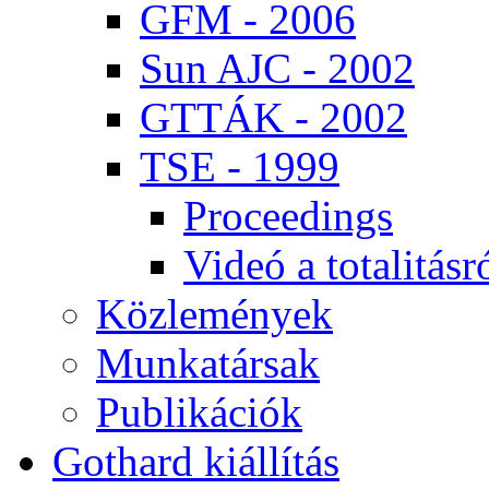
GFM - 2006
Sun AJC - 2002
GT­TÁK - 2002
TSE - 1999
Pro­ce­e­dings
Vi­deó a to­ta­li­tás­r
Köz­le­mé­nyek
Mun­ka­tár­sak
Pub­li­ká­ci­ók
Got­hard ki­ál­lí­tás