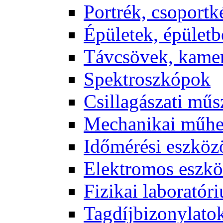
Port­rék, cso­port­k
Épü­le­tek, épü­let­b
Táv­csö­vek, ka­me­
Spekt­rosz­kó­pok
Csil­la­gá­sza­ti mű­
Me­cha­ni­kai mű­h
Idő­mé­ré­si esz­kö­
Elekt­ro­mos esz­kö
Fi­zi­kai la­bo­ra­tó­r
Tag­díj­bi­zony­la­to