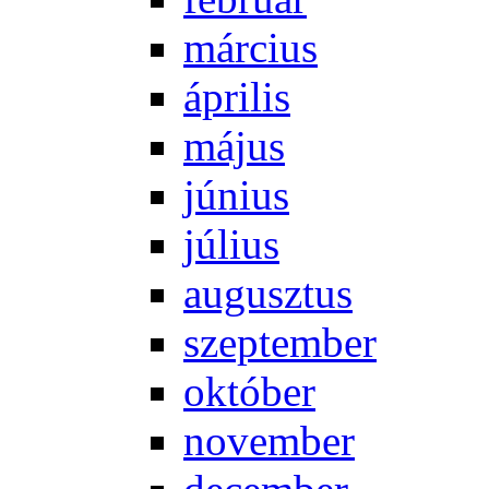
már­ci­us
áp­ri­lis
má­jus
jú­ni­us
jú­li­us
au­gusz­tus
szep­tem­ber
ok­tó­ber
no­vem­ber