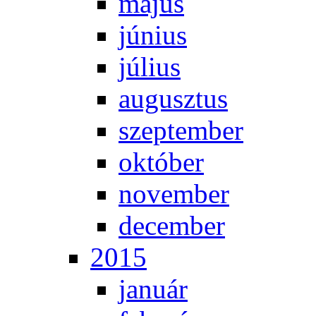
má­jus
jú­ni­us
jú­li­us
au­gusz­tus
szep­tem­ber
ok­tó­ber
no­vem­ber
de­cem­ber
2015
ja­nu­ár