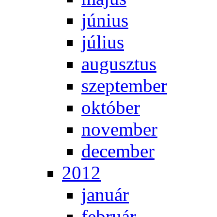
jú­ni­us
jú­li­us
au­gusz­tus
szep­tem­ber
ok­tó­ber
no­vem­ber
de­cem­ber
2012
ja­nu­ár
feb­ru­ár