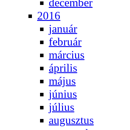
de­cem­ber
2016
ja­nu­ár
feb­ru­ár
már­ci­us
áp­ri­lis
má­jus
jú­ni­us
jú­li­us
au­gusz­tus