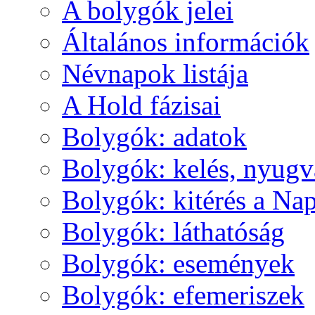
A boly­gók je­lei
Ál­ta­lá­nos in­for­má­ci­ók
Név­na­pok lis­tá­ja
A Hold fá­zi­sai
Boly­gók: ada­tok
Boly­gók: ke­lés, nyug­v
Boly­gók: ki­té­rés a Nap
Boly­gók: lát­ha­tó­ság
Boly­gók: ese­mé­nyek
Boly­gók: efe­me­ri­szek