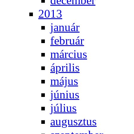
de­cem­ber
2013
ja­nu­ár
feb­ru­ár
már­ci­us
áp­ri­lis
má­jus
jú­ni­us
jú­li­us
au­gusz­tus