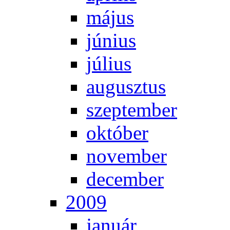
má­jus
jú­ni­us
jú­li­us
au­gusz­tus
szep­tem­ber
ok­tó­ber
no­vem­ber
de­cem­ber
2009
ja­nu­ár