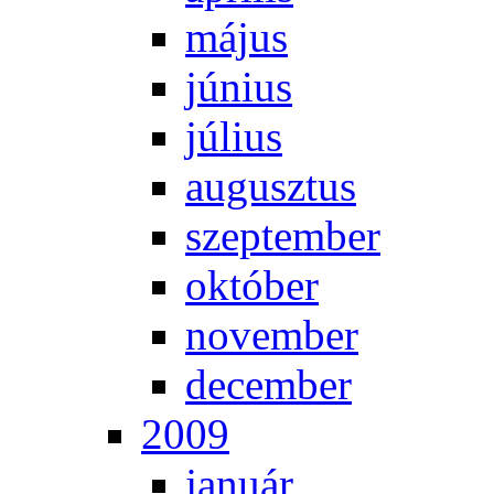
má­jus
jú­ni­us
jú­li­us
au­gusz­tus
szep­tem­ber
ok­tó­ber
no­vem­ber
de­cem­ber
2009
ja­nu­ár