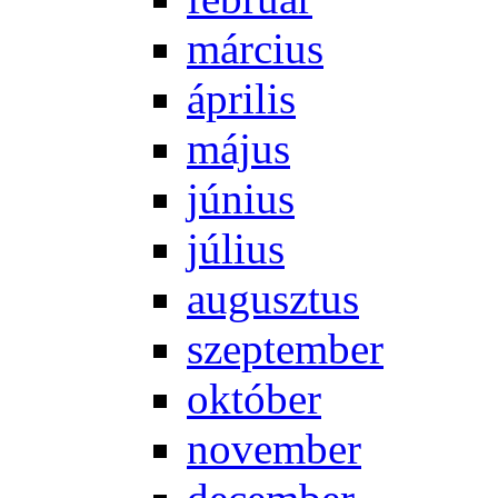
már­ci­us
áp­ri­lis
má­jus
jú­ni­us
jú­li­us
au­gusz­tus
szep­tem­ber
ok­tó­ber
no­vem­ber