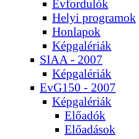
Év­for­du­lók
He­lyi prog­ra­mok
Hon­la­pok
Kép­ga­lé­ri­ák
SI­AA - 2007
Kép­ga­lé­ri­ák
EvG150 - 2007
Kép­ga­lé­ri­ák
Elő­adók
Elő­adá­sok