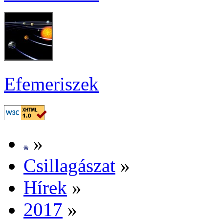
Efe­me­ri­szek
»
Csil­la­gá­szat
»
Hí­rek
»
2017
»