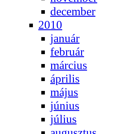
de­cem­ber
2010
ja­nu­ár
feb­ru­ár
már­ci­us
áp­ri­lis
má­jus
jú­ni­us
jú­li­us
au­gusz­tus