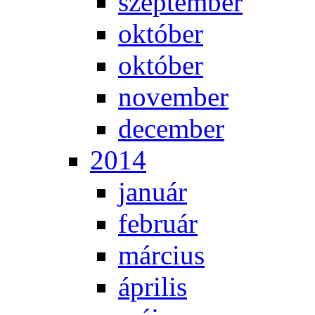
szep­tem­ber
ok­tó­ber
ok­tó­ber
no­vem­ber
de­cem­ber
2014
ja­nu­ár
feb­ru­ár
már­ci­us
áp­ri­lis