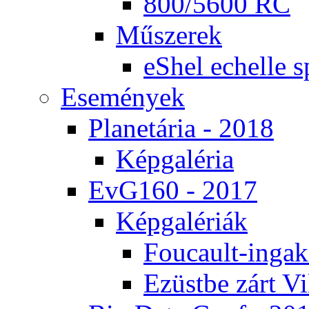
800/5600 RC
Mű­sze­rek
eS­hel echel­le s
Ese­mé­nyek
Pla­ne­tá­ria - 2018
Kép­ga­lé­ria
EvG160 - 2017
Kép­ga­lé­ri­ák
Fo­u­ca­ult-in­ga­kí
Ezüst­be zárt Vi