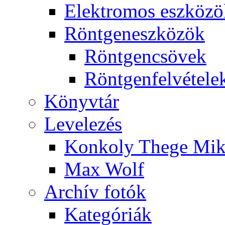
Elekt­ro­mos esz­kö­z
Rönt­gen­esz­kö­zök
Rönt­gen­csö­vek
Rönt­gen­fel­vé­te­le
Könyv­tár
Le­ve­le­zés
Kon­koly The­ge Mik­
Max Wolf
Ar­chív fo­tók
Ka­te­gó­ri­ák