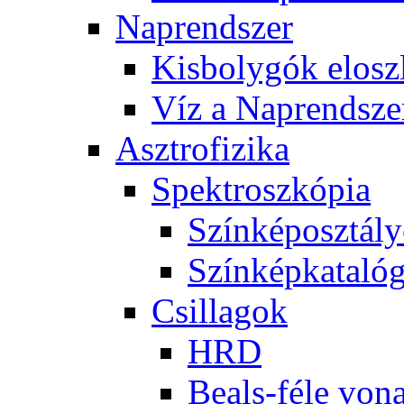
Nap­rend­szer
Kis­boly­gók el­osz­
Víz a Nap­rend­sze
Aszt­ro­fi­zi­ka
Spekt­rosz­kó­pia
Szín­kép­osz­tá­l
Szín­kép­ka­ta­ló­
Csil­la­gok
HRD
Be­als-fé­le vo­na