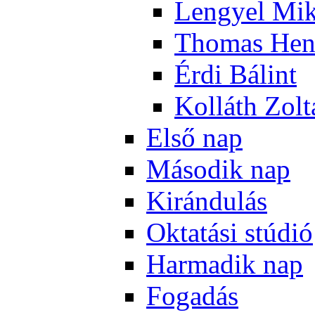
Len­gyel Mik
Tho­mas Hen
Ér­di Bá­lint
Kol­láth Zol­
El­ső nap
Má­so­dik nap
Ki­rán­du­lás
Ok­ta­tá­si stú­dió
Har­ma­dik nap
Fo­ga­dás