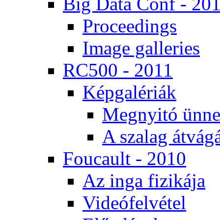
Big Da­ta Conf - 20
Pro­ce­e­dings
Image gal­le­ri­es
RC500 - 2011
Kép­ga­lé­ri­ák
Meg­nyi­tó ün­ne
A sza­lag át­vá­gá
Fo­u­ca­ult - 2010
Az in­ga fi­zi­ká­ja
Vi­de­ó­fel­vé­tel