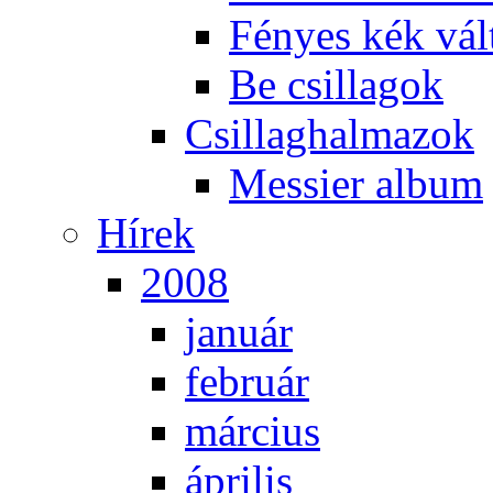
Fé­nyes kék vál­
Be csil­la­gok
Csil­lag­hal­ma­zok
Mes­si­er al­bum
Hí­rek
2008
ja­nu­ár
feb­ru­ár
már­ci­us
áp­ri­lis