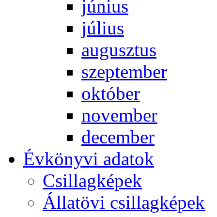
jú­ni­us
jú­li­us
au­gusz­tus
szep­tem­ber
ok­tó­ber
no­vem­ber
de­cem­ber
Év­köny­vi ada­tok
Csil­lag­ké­pek
Ál­lat­övi csil­lag­ké­pek