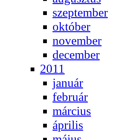
szep­tem­ber
ok­tó­ber
no­vem­ber
de­cem­ber
2011
ja­nu­ár
feb­ru­ár
már­ci­us
áp­ri­lis
má­jus