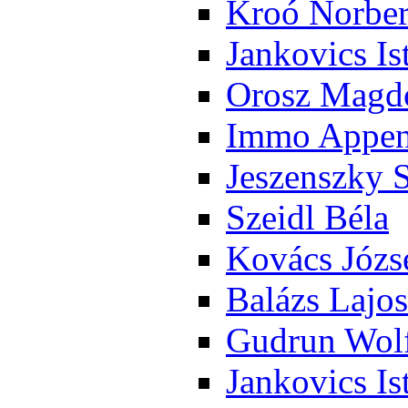
Kroó Nor­ber
Jan­ko­vics Is
Orosz Mag­do
Im­mo Ap­pen­
Je­szensz­ky 
Szeidl Bé­la
Ko­vács Jó­zs
Ba­lázs La­jos
Gud­run Wolf
Jan­ko­vics Is