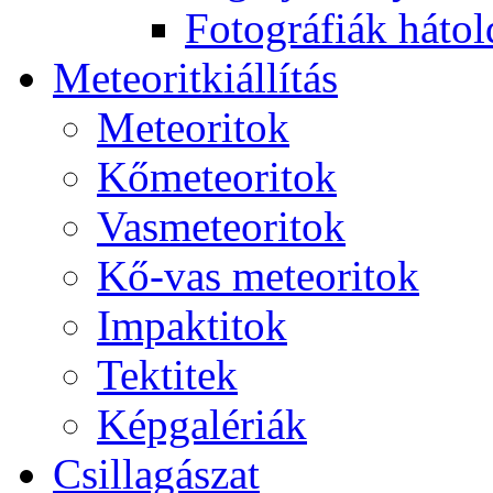
Fo­tog­rá­fi­ák hát­ol­
Me­te­o­rit­ki­ál­lí­tás
Me­te­o­ri­tok
Kő­me­te­o­ri­tok
Vas­me­te­o­ri­tok
Kő-vas me­te­o­ri­tok
Imp­ak­ti­tok
Tek­ti­tek
Kép­ga­lé­ri­ák
Csil­la­gá­szat