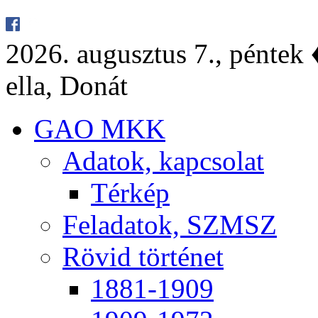
2026. au­gusz­tus 7., pén­tek ♦
el­la, Do­nát
GAO MKK
Ada­tok, kap­cso­lat
Tér­kép
Fel­ada­tok, SZMSZ
Rö­vid tör­té­net
1881-1909