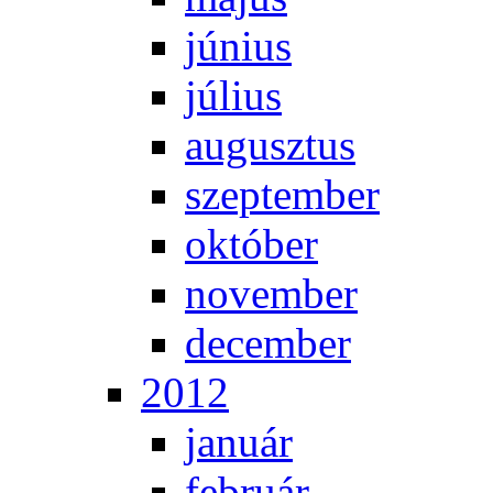
jú­ni­us
jú­li­us
au­gusz­tus
szep­tem­ber
ok­tó­ber
no­vem­ber
de­cem­ber
2012
ja­nu­ár
feb­ru­ár