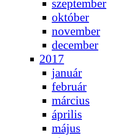
szep­tem­ber
ok­tó­ber
no­vem­ber
de­cem­ber
2017
ja­nu­ár
feb­ru­ár
már­ci­us
áp­ri­lis
má­jus