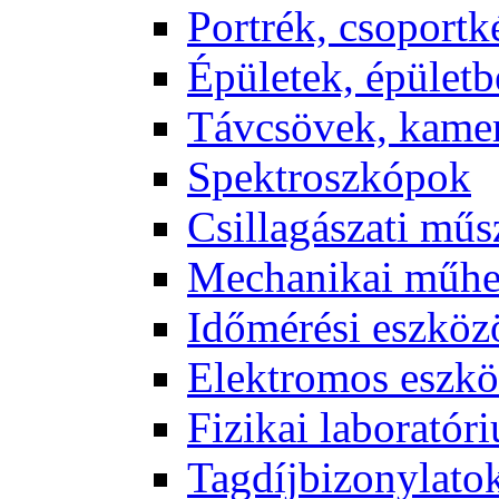
Port­rék, cso­port­k
Épü­le­tek, épü­let­b
Táv­csö­vek, ka­me­
Spekt­rosz­kó­pok
Csil­la­gá­sza­ti mű­
Me­cha­ni­kai mű­h
Idő­mé­ré­si esz­kö­
Elekt­ro­mos esz­kö
Fi­zi­kai la­bo­ra­tó­r
Tag­díj­bi­zony­la­to