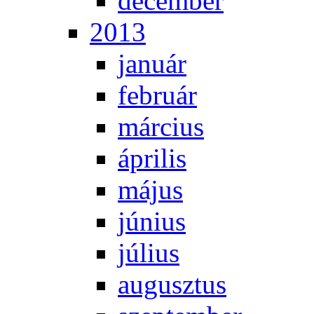
de­cem­ber
2013
ja­nu­ár
feb­ru­ár
már­ci­us
áp­ri­lis
má­jus
jú­ni­us
jú­li­us
au­gusz­tus