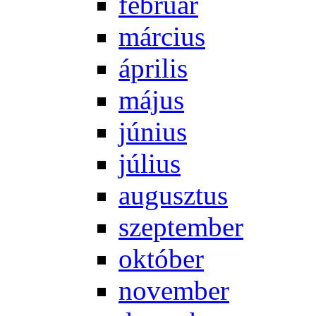
feb­ru­ár
már­ci­us
áp­ri­lis
má­jus
jú­ni­us
jú­li­us
au­gusz­tus
szep­tem­ber
ok­tó­ber
no­vem­ber