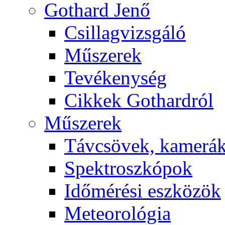
Got­hard Je­nő
Csil­lag­vizs­gá­ló
Mű­sze­rek
Te­vé­keny­ség
Cik­kek Got­hard­ról
Mű­sze­rek
Táv­csö­vek, ka­me­rá
Spekt­rosz­kó­pok
Idő­mé­ré­si esz­kö­zök
Me­te­o­ro­ló­gia