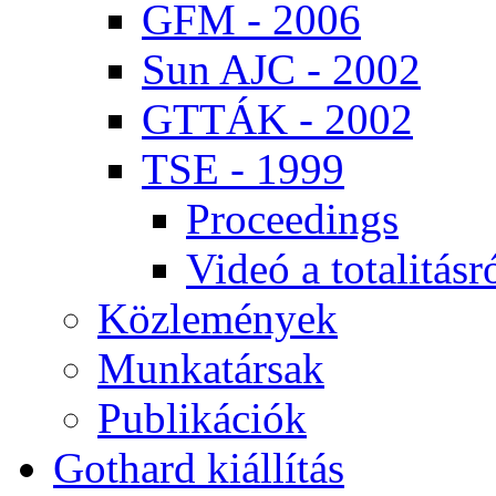
GFM - 2006
Sun AJC - 2002
GT­TÁK - 2002
TSE - 1999
Pro­ce­e­dings
Vi­deó a to­ta­li­tás­r
Köz­le­mé­nyek
Mun­ka­tár­sak
Pub­li­ká­ci­ók
Got­hard ki­ál­lí­tás