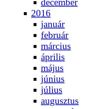
de­cem­ber
2016
ja­nu­ár
feb­ru­ár
már­ci­us
áp­ri­lis
má­jus
jú­ni­us
jú­li­us
au­gusz­tus