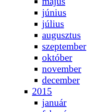
má­jus
jú­ni­us
jú­li­us
au­gusz­tus
szep­tem­ber
ok­tó­ber
no­vem­ber
de­cem­ber
2015
ja­nu­ár