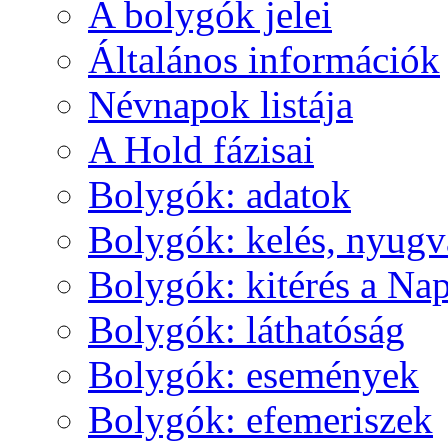
A boly­gók je­lei
Ál­ta­lá­nos in­for­má­ci­ók
Név­na­pok lis­tá­ja
A Hold fá­zi­sai
Boly­gók: ada­tok
Boly­gók: ke­lés, nyug­v
Boly­gók: ki­té­rés a Nap
Boly­gók: lát­ha­tó­ság
Boly­gók: ese­mé­nyek
Boly­gók: efe­me­ri­szek