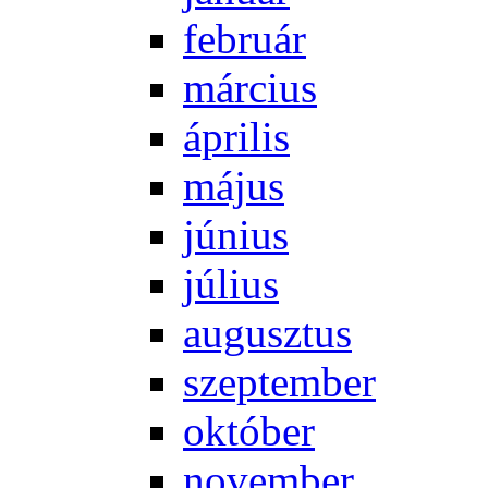
feb­ru­ár
már­ci­us
áp­ri­lis
má­jus
jú­ni­us
jú­li­us
au­gusz­tus
szep­tem­ber
ok­tó­ber
no­vem­ber