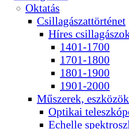
Ok­ta­tás
Csil­la­gá­szat­tör­té­net
Hí­res csil­la­gá­szo
1401-1700
1701-1800
1801-1900
1901-2000
Mű­sze­rek, esz­kö­zök
Op­ti­kai te­lesz­kó­
Echel­le spekt­rosz­