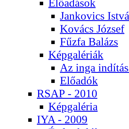
Elő­adá­sok
Jan­ko­vics Ist­v
Ko­vács Jó­zsef
Fűz­fa Ba­lázs
Kép­ga­lé­ri­ák
Az in­ga in­dí­tá­
Elő­adók
RSAP - 2010
Kép­ga­lé­ria
IYA - 2009