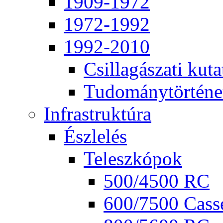
1909-1972
1972-1992
1992-2010
Csil­la­gá­sza­ti ku­ta
Tu­do­mány­tör­té­ne
Inf­ra­struk­tú­ra
Ész­le­lés
Te­lesz­kó­pok
500/4500 RC
600/7500 Cas­se