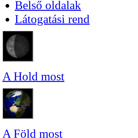
Bel­ső ol­da­lak
Lá­to­ga­tá­si rend
A Hold most
A Föld most