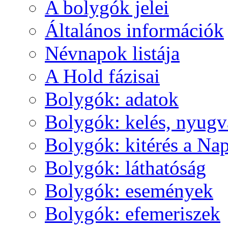
A boly­gók je­lei
Ál­ta­lá­nos in­for­má­ci­ók
Név­na­pok lis­tá­ja
A Hold fá­zi­sai
Boly­gók: ada­tok
Boly­gók: ke­lés, nyug­v
Boly­gók: ki­té­rés a Nap
Boly­gók: lát­ha­tó­ság
Boly­gók: ese­mé­nyek
Boly­gók: efe­me­ri­szek