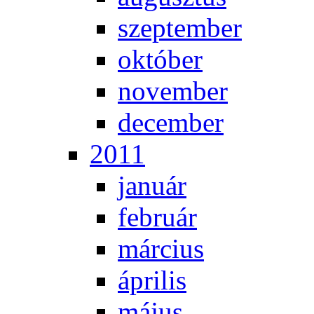
szep­tem­ber
ok­tó­ber
no­vem­ber
de­cem­ber
2011
ja­nu­ár
feb­ru­ár
már­ci­us
áp­ri­lis
má­jus