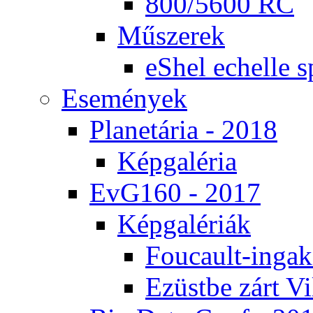
800/5600 RC
Mű­sze­rek
eS­hel echel­le s
Ese­mé­nyek
Pla­ne­tá­ria - 2018
Kép­ga­lé­ria
EvG160 - 2017
Kép­ga­lé­ri­ák
Fo­u­ca­ult-in­ga­kí
Ezüst­be zárt Vi