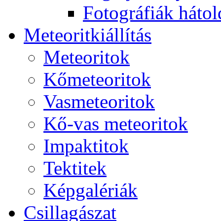
Fo­tog­rá­fi­ák hát­ol­
Me­te­o­rit­ki­ál­lí­tás
Me­te­o­ri­tok
Kő­me­te­o­ri­tok
Vas­me­te­o­ri­tok
Kő-vas me­te­o­ri­tok
Imp­ak­ti­tok
Tek­ti­tek
Kép­ga­lé­ri­ák
Csil­la­gá­szat