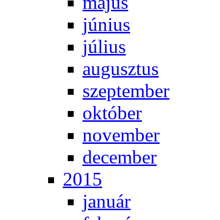
má­jus
jú­ni­us
jú­li­us
au­gusz­tus
szep­tem­ber
ok­tó­ber
no­vem­ber
de­cem­ber
2015
ja­nu­ár