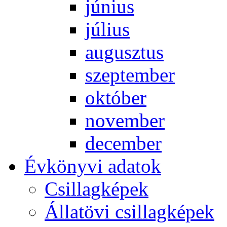
jú­ni­us
jú­li­us
au­gusz­tus
szep­tem­ber
ok­tó­ber
no­vem­ber
de­cem­ber
Év­köny­vi ada­tok
Csil­lag­ké­pek
Ál­lat­övi csil­lag­ké­pek