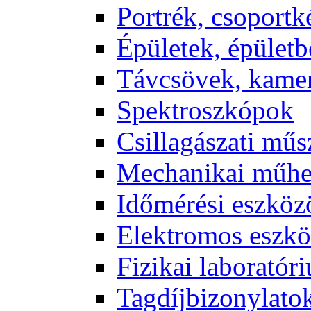
Port­rék, cso­port­k
Épü­le­tek, épü­let­b
Táv­csö­vek, ka­me­
Spekt­rosz­kó­pok
Csil­la­gá­sza­ti mű­
Me­cha­ni­kai mű­h
Idő­mé­ré­si esz­kö­
Elekt­ro­mos esz­kö
Fi­zi­kai la­bo­ra­tó­r
Tag­díj­bi­zony­la­to