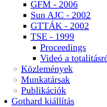
GFM - 2006
Sun AJC - 2002
GT­TÁK - 2002
TSE - 1999
Pro­ce­e­dings
Vi­deó a to­ta­li­tás­r
Köz­le­mé­nyek
Mun­ka­tár­sak
Pub­li­ká­ci­ók
Got­hard ki­ál­lí­tás