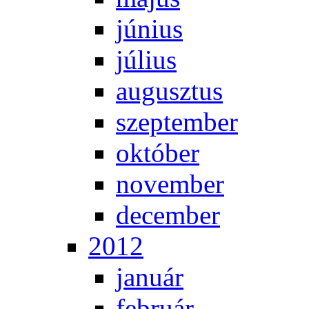
jú­ni­us
jú­li­us
au­gusz­tus
szep­tem­ber
ok­tó­ber
no­vem­ber
de­cem­ber
2012
ja­nu­ár
feb­ru­ár