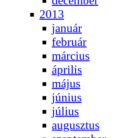
de­cem­ber
2013
ja­nu­ár
feb­ru­ár
már­ci­us
áp­ri­lis
má­jus
jú­ni­us
jú­li­us
au­gusz­tus