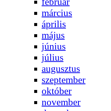
feb­ru­ár
már­ci­us
áp­ri­lis
má­jus
jú­ni­us
jú­li­us
au­gusz­tus
szep­tem­ber
ok­tó­ber
no­vem­ber