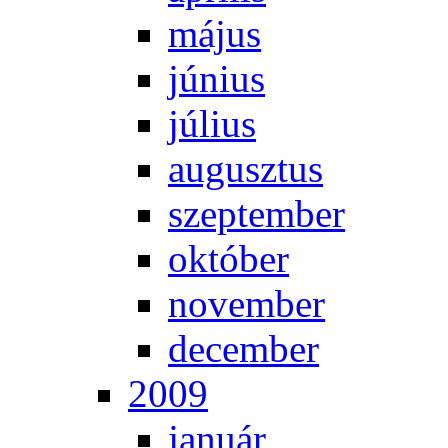
má­jus
jú­ni­us
jú­li­us
au­gusz­tus
szep­tem­ber
ok­tó­ber
no­vem­ber
de­cem­ber
2009
ja­nu­ár