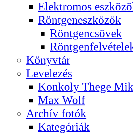
Elekt­ro­mos esz­kö­z
Rönt­gen­esz­kö­zök
Rönt­gen­csö­vek
Rönt­gen­fel­vé­te­le
Könyv­tár
Le­ve­le­zés
Kon­koly The­ge Mik­
Max Wolf
Ar­chív fo­tók
Ka­te­gó­ri­ák