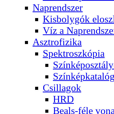
Nap­rend­szer
Kis­boly­gók el­osz­
Víz a Nap­rend­sze
Aszt­ro­fi­zi­ka
Spekt­rosz­kó­pia
Szín­kép­osz­tá­l
Szín­kép­ka­ta­ló­
Csil­la­gok
HRD
Be­als-fé­le vo­na