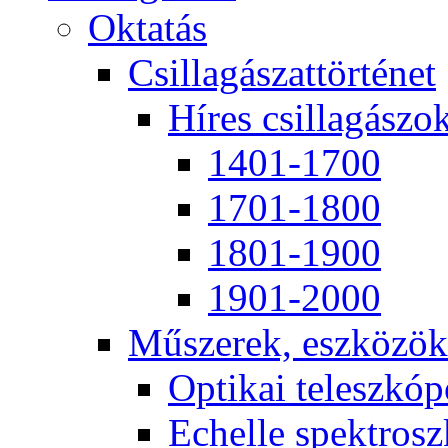
Ok­ta­tás
Csil­la­gá­szat­tör­té­net
Hí­res csil­la­gá­szo
1401-1700
1701-1800
1801-1900
1901-2000
Mű­sze­rek, esz­kö­zök
Op­ti­kai te­lesz­kó­
Echel­le spekt­rosz­