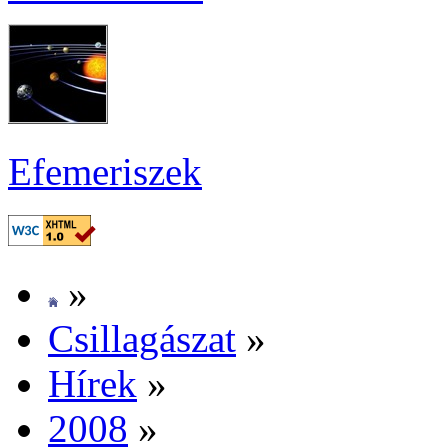
Efe­me­ri­szek
»
Csil­la­gá­szat
»
Hí­rek
»
2008
»