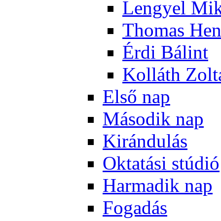
Len­gyel Mik
Tho­mas Hen
Ér­di Bá­lint
Kol­láth Zol­
El­ső nap
Má­so­dik nap
Ki­rán­du­lás
Ok­ta­tá­si stú­dió
Har­ma­dik nap
Fo­ga­dás