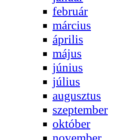
feb­ru­ár
már­ci­us
áp­ri­lis
má­jus
jú­ni­us
jú­li­us
au­gusz­tus
szep­tem­ber
ok­tó­ber
no­vem­ber