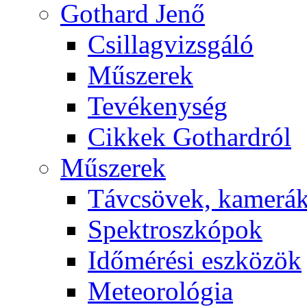
Got­hard Je­nő
Csil­lag­vizs­gá­ló
Mű­sze­rek
Te­vé­keny­ség
Cik­kek Got­hard­ról
Mű­sze­rek
Táv­csö­vek, ka­me­rá
Spekt­rosz­kó­pok
Idő­mé­ré­si esz­kö­zök
Me­te­o­ro­ló­gia