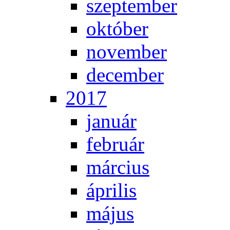
szep­tem­ber
ok­tó­ber
no­vem­ber
de­cem­ber
2017
ja­nu­ár
feb­ru­ár
már­ci­us
áp­ri­lis
má­jus