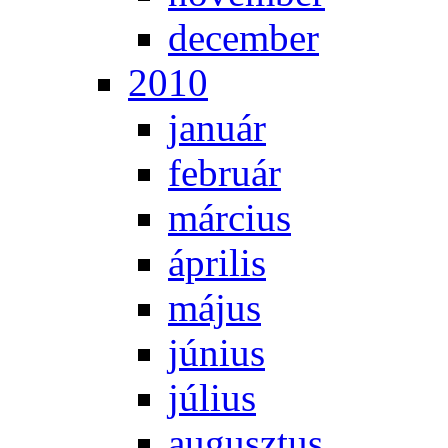
de­cem­ber
2010
ja­nu­ár
feb­ru­ár
már­ci­us
áp­ri­lis
má­jus
jú­ni­us
jú­li­us
au­gusz­tus