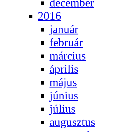
de­cem­ber
2016
ja­nu­ár
feb­ru­ár
már­ci­us
áp­ri­lis
má­jus
jú­ni­us
jú­li­us
au­gusz­tus