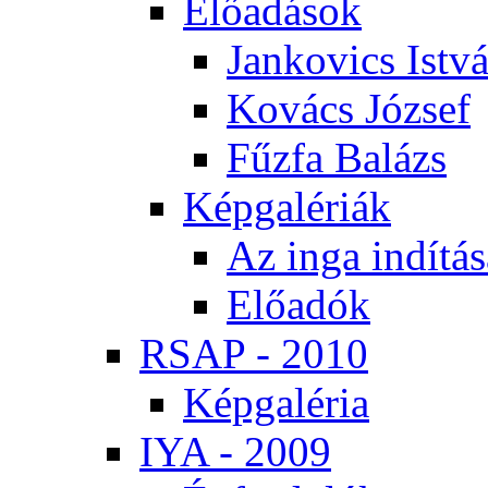
Elő­adá­sok
Jan­ko­vics Ist­v
Ko­vács Jó­zsef
Fűz­fa Ba­lázs
Kép­ga­lé­ri­ák
Az in­ga in­dí­tá­
Elő­adók
RSAP - 2010
Kép­ga­lé­ria
IYA - 2009