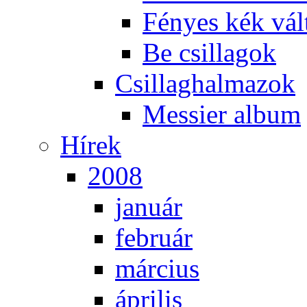
Fé­nyes kék vál­
Be csil­la­gok
Csil­lag­hal­ma­zok
Mes­si­er al­bum
Hí­rek
2008
ja­nu­ár
feb­ru­ár
már­ci­us
áp­ri­lis