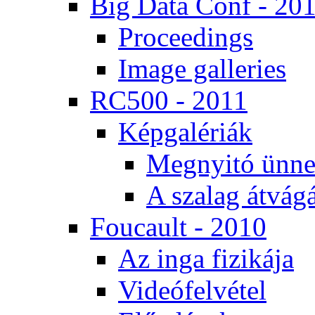
Big Da­ta Conf - 20
Pro­ce­e­dings
Image gal­le­ri­es
RC500 - 2011
Kép­ga­lé­ri­ák
Meg­nyi­tó ün­ne
A sza­lag át­vá­gá
Fo­u­ca­ult - 2010
Az in­ga fi­zi­ká­ja
Vi­de­ó­fel­vé­tel