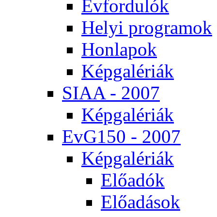
Év­for­du­lók
He­lyi prog­ra­mok
Hon­la­pok
Kép­ga­lé­ri­ák
SI­AA - 2007
Kép­ga­lé­ri­ák
EvG150 - 2007
Kép­ga­lé­ri­ák
Elő­adók
Elő­adá­sok