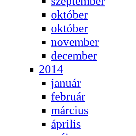
szep­tem­ber
ok­tó­ber
ok­tó­ber
no­vem­ber
de­cem­ber
2014
ja­nu­ár
feb­ru­ár
már­ci­us
áp­ri­lis