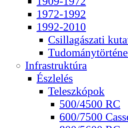
1909-1972
1972-1992
1992-2010
Csil­la­gá­sza­ti ku­ta
Tu­do­mány­tör­té­ne
Inf­ra­struk­tú­ra
Ész­le­lés
Te­lesz­kó­pok
500/4500 RC
600/7500 Cas­se