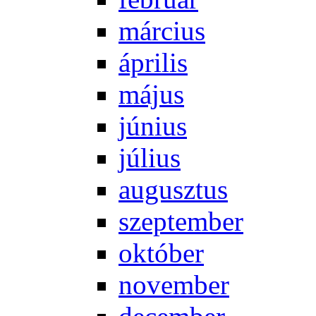
már­ci­us
áp­ri­lis
má­jus
jú­ni­us
jú­li­us
au­gusz­tus
szep­tem­ber
ok­tó­ber
no­vem­ber