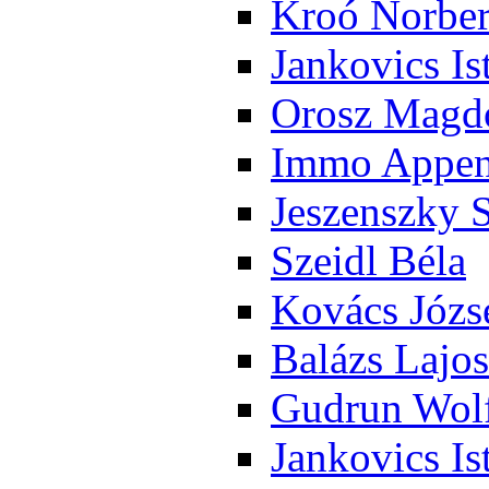
Kroó Nor­ber
Jan­ko­vics Is
Orosz Mag­do
Im­mo Ap­pen­
Je­szensz­ky 
Szeidl Bé­la
Ko­vács Jó­zs
Ba­lázs La­jos
Gud­run Wolf
Jan­ko­vics Is