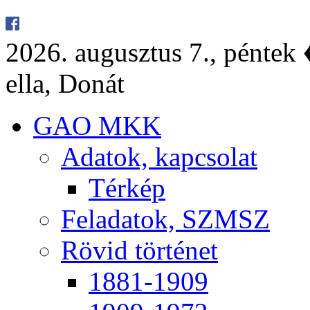
2026. au­gusz­tus 7., pén­tek ♦
el­la, Do­nát
GAO MKK
Ada­tok, kap­cso­lat
Tér­kép
Fel­ada­tok, SZMSZ
Rö­vid tör­té­net
1881-1909