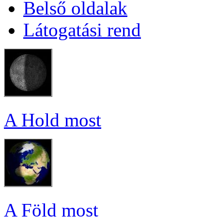
Bel­ső ol­da­lak
Lá­to­ga­tá­si rend
A Hold most
A Föld most