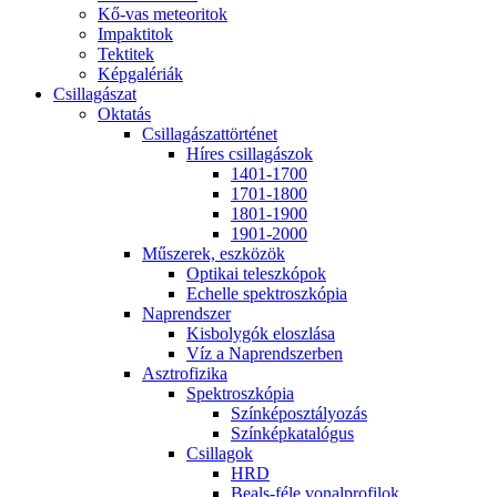
Kő-vas me­te­o­ri­tok
Imp­ak­ti­tok
Tek­ti­tek
Kép­ga­lé­ri­ák
Csil­la­gá­szat
Ok­ta­tás
Csil­la­gá­szat­tör­té­net
Hí­res csil­la­gá­szok
1401-1700
1701-1800
1801-1900
1901-2000
Mű­sze­rek, esz­kö­zök
Op­ti­kai te­lesz­kó­pok
Echel­le spekt­rosz­kó­pia
Nap­rend­szer
Kis­boly­gók el­osz­lá­sa
Víz a Nap­rend­szer­ben
Aszt­ro­fi­zi­ka
Spekt­rosz­kó­pia
Szín­kép­osz­tá­lyo­zás
Szín­kép­ka­ta­ló­gus
Csil­la­gok
HRD
Be­als-fé­le vo­nal­pro­fi­lok