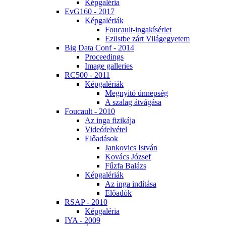
Kép­ga­lé­ria
EvG160 - 2017
Kép­ga­lé­ri­ák
Fo­u­ca­ult-in­ga­kí­sér­let
Ezüst­be zárt Vi­lág­egye­tem
Big Da­ta Conf - 2014
Pro­ce­e­dings
Image gal­le­ri­es
RC500 - 2011
Kép­ga­lé­ri­ák
Meg­nyi­tó ün­nep­ség
A sza­lag át­vá­gá­sa
Fo­u­ca­ult - 2010
Az in­ga fi­zi­ká­ja
Vi­de­ó­fel­vé­tel
Elő­adá­sok
Jan­ko­vics Ist­ván
Ko­vács Jó­zsef
Fűz­fa Ba­lázs
Kép­ga­lé­ri­ák
Az in­ga in­dí­tá­sa
Elő­adók
RSAP - 2010
Kép­ga­lé­ria
IYA - 2009