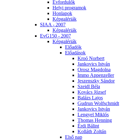
Év­for­du­lók
He­lyi prog­ra­mok
Hon­la­pok
Kép­ga­lé­ri­ák
SI­AA - 2007
Kép­ga­lé­ri­ák
EvG150 - 2007
Kép­ga­lé­ri­ák
Elő­adók
Elő­adá­sok
Kroó Nor­bert
Jan­ko­vics Ist­ván
Orosz Mag­dol­na
Im­mo Ap­pen­zel­ler
Je­szensz­ky Sán­dor
Szeidl Bé­la
Ko­vács Jó­zsef
Ba­lázs La­jos
Gud­run Wolfsch­midt
Jan­ko­vics Ist­ván
Len­gyel Mik­lós
Tho­mas Hen­ning
Ér­di Bá­lint
Kol­láth Zol­tán
El­ső nap