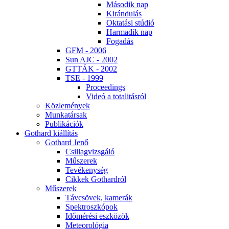
Má­so­dik nap
Ki­rán­du­lás
Ok­ta­tá­si stú­dió
Har­ma­dik nap
Fo­ga­dás
GFM - 2006
Sun AJC - 2002
GT­TÁK - 2002
TSE - 1999
Pro­ce­e­dings
Vi­deó a to­ta­li­tás­ról
Köz­le­mé­nyek
Mun­ka­tár­sak
Pub­li­ká­ci­ók
Got­hard ki­ál­lí­tás
Got­hard Je­nő
Csil­lag­vizs­gá­ló
Mű­sze­rek
Te­vé­keny­ség
Cik­kek Got­hard­ról
Mű­sze­rek
Táv­csö­vek, ka­me­rák
Spekt­rosz­kó­pok
Idő­mé­ré­si esz­kö­zök
Me­te­o­ro­ló­gia