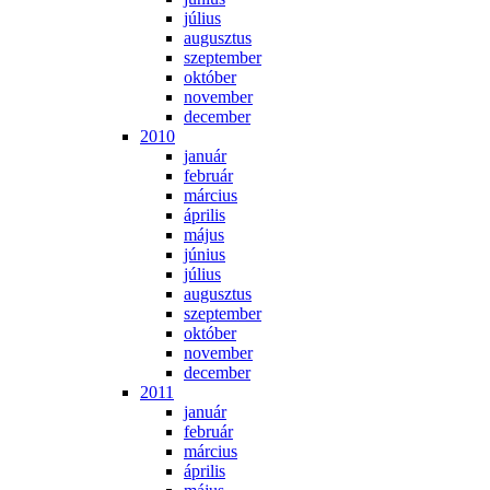
jú­li­us
au­gusz­tus
szep­tem­ber
ok­tó­ber
no­vem­ber
de­cem­ber
2010
ja­nu­ár
feb­ru­ár
már­ci­us
áp­ri­lis
má­jus
jú­ni­us
jú­li­us
au­gusz­tus
szep­tem­ber
ok­tó­ber
no­vem­ber
de­cem­ber
2011
ja­nu­ár
feb­ru­ár
már­ci­us
áp­ri­lis