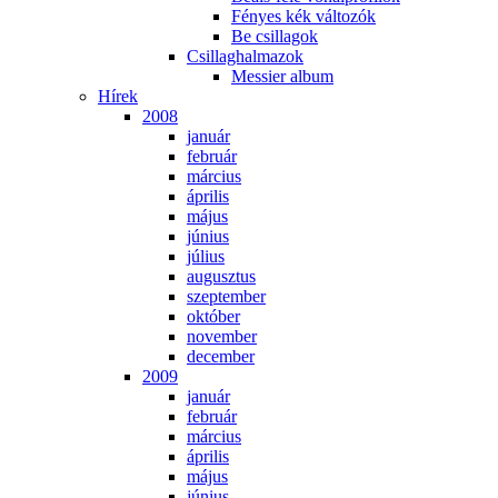
Fé­nyes kék vál­to­zók
Be csil­la­gok
Csil­lag­hal­ma­zok
Mes­si­er al­bum
Hí­rek
2008
ja­nu­ár
feb­ru­ár
már­ci­us
áp­ri­lis
má­jus
jú­ni­us
jú­li­us
au­gusz­tus
szep­tem­ber
ok­tó­ber
no­vem­ber
de­cem­ber
2009
ja­nu­ár
feb­ru­ár
már­ci­us
áp­ri­lis
má­jus
jú­ni­us