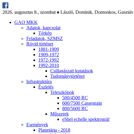
2026. au­gusz­tus 8., szom­bat ♦ Lász­ló, Do­mi­nik, Do­mon­kos, Gusz­táv
GAO MKK
Ada­tok, kap­cso­lat
Tér­kép
Fel­ada­tok, SZMSZ
Rö­vid tör­té­net
1881-1909
1909-1972
1972-1992
1992-2010
Csil­la­gá­sza­ti ku­ta­tá­sok
Tu­do­mány­tör­té­net
Inf­ra­struk­tú­ra
Ész­le­lés
Te­lesz­kó­pok
500/4500 RC
600/7500 Cas­seg­ra­in
800/5600 RC
Mű­sze­rek
eS­hel echel­le spekt­ro­gráf
Ese­mé­nyek
Pla­ne­tá­ria - 2018