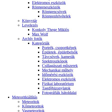
Elekt­ro­mos esz­kö­zök
Rönt­gen­esz­kö­zök
Rönt­gen­csö­vek
Rönt­gen­fel­vé­te­lek
Könyv­tár
Le­ve­le­zés
Kon­koly The­ge Mik­lós
Max Wolf
Ar­chív fo­tók
Ka­te­gó­ri­ák
Port­rék, cso­port­ké­pek
Épü­le­tek, épü­let­bel­sők
Táv­csö­vek, ka­me­rák
Spekt­rosz­kó­pok
Csil­la­gá­sza­ti mű­sze­rek
Me­cha­ni­kai mű­hely
Idő­mé­ré­si esz­kö­zök
Elekt­ro­mos esz­kö­zök
Fi­zi­kai la­bo­ra­tó­ri­um
Tag­díj­bi­zony­la­tok
Fo­tog­rá­fi­ák hát­ol­da­lai
Me­te­o­rit­ki­ál­lí­tás
Me­te­o­ri­tok
Kő­me­te­o­ri­tok
Vas­me­te­o­ri­tok