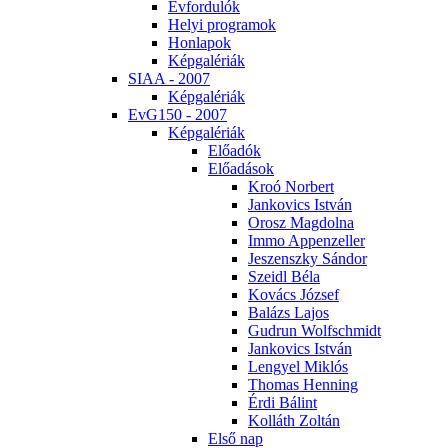
Év­for­du­lók
He­lyi prog­ra­mok
Hon­la­pok
Kép­ga­lé­ri­ák
SI­AA - 2007
Kép­ga­lé­ri­ák
EvG150 - 2007
Kép­ga­lé­ri­ák
Elő­adók
Elő­adá­sok
Kroó Nor­bert
Jan­ko­vics Ist­ván
Orosz Mag­dol­na
Im­mo Ap­pen­zel­ler
Je­szensz­ky Sán­dor
Szeidl Bé­la
Ko­vács Jó­zsef
Ba­lázs La­jos
Gud­run Wolfsch­midt
Jan­ko­vics Ist­ván
Len­gyel Mik­lós
Tho­mas Hen­ning
Ér­di Bá­lint
Kol­láth Zol­tán
El­ső nap