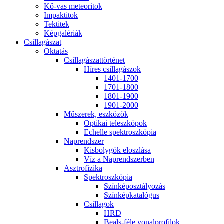
Kő-vas me­te­o­ri­tok
Imp­ak­ti­tok
Tek­ti­tek
Kép­ga­lé­ri­ák
Csil­la­gá­szat
Ok­ta­tás
Csil­la­gá­szat­tör­té­net
Hí­res csil­la­gá­szok
1401-1700
1701-1800
1801-1900
1901-2000
Mű­sze­rek, esz­kö­zök
Op­ti­kai te­lesz­kó­pok
Echel­le spekt­rosz­kó­pia
Nap­rend­szer
Kis­boly­gók el­osz­lá­sa
Víz a Nap­rend­szer­ben
Aszt­ro­fi­zi­ka
Spekt­rosz­kó­pia
Szín­kép­osz­tá­lyo­zás
Szín­kép­ka­ta­ló­gus
Csil­la­gok
HRD
Be­als-fé­le vo­nal­pro­fi­lok