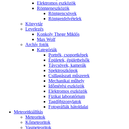
Elekt­ro­mos esz­kö­zök
Rönt­gen­esz­kö­zök
Rönt­gen­csö­vek
Rönt­gen­fel­vé­te­lek
Könyv­tár
Le­ve­le­zés
Kon­koly The­ge Mik­lós
Max Wolf
Ar­chív fo­tók
Ka­te­gó­ri­ák
Port­rék, cso­port­ké­pek
Épü­le­tek, épü­let­bel­sők
Táv­csö­vek, ka­me­rák
Spekt­rosz­kó­pok
Csil­la­gá­sza­ti mű­sze­rek
Me­cha­ni­kai mű­hely
Idő­mé­ré­si esz­kö­zök
Elekt­ro­mos esz­kö­zök
Fi­zi­kai la­bo­ra­tó­ri­um
Tag­díj­bi­zony­la­tok
Fo­tog­rá­fi­ák hát­ol­da­lai
Me­te­o­rit­ki­ál­lí­tás
Me­te­o­ri­tok
Kő­me­te­o­ri­tok
Vas­me­te­o­ri­tok