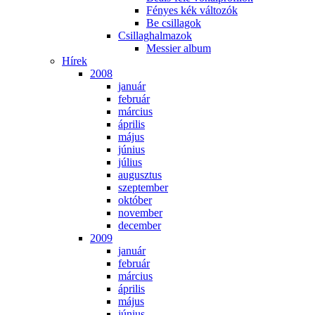
Fé­nyes kék vál­to­zók
Be csil­la­gok
Csil­lag­hal­ma­zok
Mes­si­er al­bum
Hí­rek
2008
ja­nu­ár
feb­ru­ár
már­ci­us
áp­ri­lis
má­jus
jú­ni­us
jú­li­us
au­gusz­tus
szep­tem­ber
ok­tó­ber
no­vem­ber
de­cem­ber
2009
ja­nu­ár
feb­ru­ár
már­ci­us
áp­ri­lis
má­jus
jú­ni­us