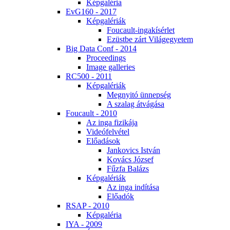
Kép­ga­lé­ria
EvG160 - 2017
Kép­ga­lé­ri­ák
Fo­u­ca­ult-in­ga­kí­sér­let
Ezüst­be zárt Vi­lág­egye­tem
Big Da­ta Conf - 2014
Pro­ce­e­dings
Image gal­le­ri­es
RC500 - 2011
Kép­ga­lé­ri­ák
Meg­nyi­tó ün­nep­ség
A sza­lag át­vá­gá­sa
Fo­u­ca­ult - 2010
Az in­ga fi­zi­ká­ja
Vi­de­ó­fel­vé­tel
Elő­adá­sok
Jan­ko­vics Ist­ván
Ko­vács Jó­zsef
Fűz­fa Ba­lázs
Kép­ga­lé­ri­ák
Az in­ga in­dí­tá­sa
Elő­adók
RSAP - 2010
Kép­ga­lé­ria
IYA - 2009