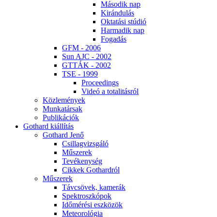
Má­so­dik nap
Ki­rán­du­lás
Ok­ta­tá­si stú­dió
Har­ma­dik nap
Fo­ga­dás
GFM - 2006
Sun AJC - 2002
GT­TÁK - 2002
TSE - 1999
Pro­ce­e­dings
Vi­deó a to­ta­li­tás­ról
Köz­le­mé­nyek
Mun­ka­tár­sak
Pub­li­ká­ci­ók
Got­hard ki­ál­lí­tás
Got­hard Je­nő
Csil­lag­vizs­gá­ló
Mű­sze­rek
Te­vé­keny­ség
Cik­kek Got­hard­ról
Mű­sze­rek
Táv­csö­vek, ka­me­rák
Spekt­rosz­kó­pok
Idő­mé­ré­si esz­kö­zök
Me­te­o­ro­ló­gia