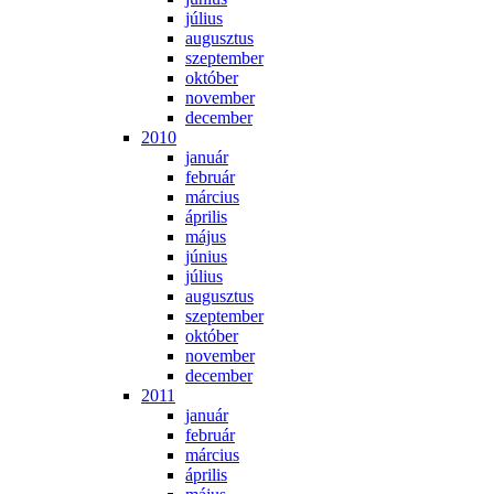
jú­li­us
au­gusz­tus
szep­tem­ber
ok­tó­ber
no­vem­ber
de­cem­ber
2010
ja­nu­ár
feb­ru­ár
már­ci­us
áp­ri­lis
má­jus
jú­ni­us
jú­li­us
au­gusz­tus
szep­tem­ber
ok­tó­ber
no­vem­ber
de­cem­ber
2011
ja­nu­ár
feb­ru­ár
már­ci­us
áp­ri­lis