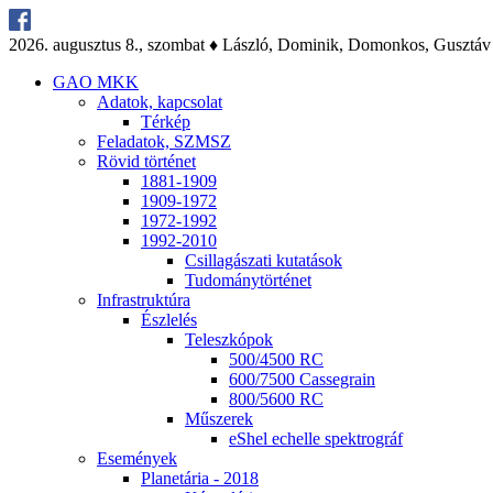
2026. au­gusz­tus 8., szom­bat ♦ Lász­ló, Do­mi­nik, Do­mon­kos, Gusz­táv
GAO MKK
Ada­tok, kap­cso­lat
Tér­kép
Fel­ada­tok, SZMSZ
Rö­vid tör­té­net
1881-1909
1909-1972
1972-1992
1992-2010
Csil­la­gá­sza­ti ku­ta­tá­sok
Tu­do­mány­tör­té­net
Inf­ra­struk­tú­ra
Ész­le­lés
Te­lesz­kó­pok
500/4500 RC
600/7500 Cas­seg­ra­in
800/5600 RC
Mű­sze­rek
eS­hel echel­le spekt­ro­gráf
Ese­mé­nyek
Pla­ne­tá­ria - 2018