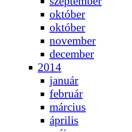
szep­tem­ber
ok­tó­ber
ok­tó­ber
no­vem­ber
de­cem­ber
2014
ja­nu­ár
feb­ru­ár
már­ci­us
áp­ri­lis