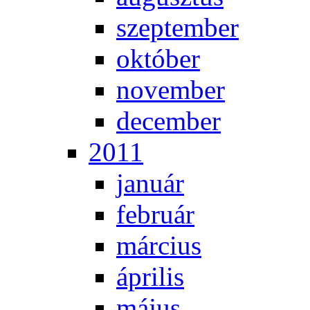
szep­tem­ber
ok­tó­ber
no­vem­ber
de­cem­ber
2011
ja­nu­ár
feb­ru­ár
már­ci­us
áp­ri­lis
má­jus