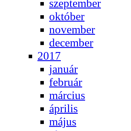
szep­tem­ber
ok­tó­ber
no­vem­ber
de­cem­ber
2017
ja­nu­ár
feb­ru­ár
már­ci­us
áp­ri­lis
má­jus