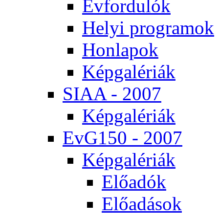
Év­for­du­lók
He­lyi prog­ra­mok
Hon­la­pok
Kép­ga­lé­ri­ák
SI­AA - 2007
Kép­ga­lé­ri­ák
EvG150 - 2007
Kép­ga­lé­ri­ák
Elő­adók
Elő­adá­sok