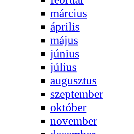
már­ci­us
áp­ri­lis
má­jus
jú­ni­us
jú­li­us
au­gusz­tus
szep­tem­ber
ok­tó­ber
no­vem­ber