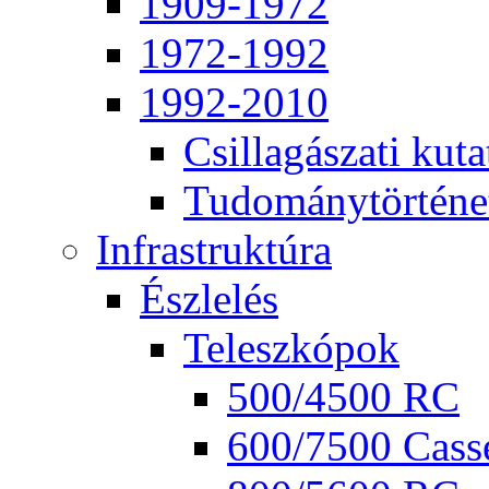
1909-1972
1972-1992
1992-2010
Csil­la­gá­sza­ti ku­ta
Tu­do­mány­tör­té­ne
Inf­ra­struk­tú­ra
Ész­le­lés
Te­lesz­kó­pok
500/4500 RC
600/7500 Cas­se