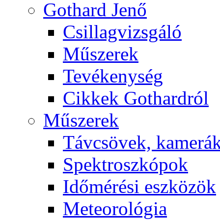
Got­hard Je­nő
Csil­lag­vizs­gá­ló
Mű­sze­rek
Te­vé­keny­ség
Cik­kek Got­hard­ról
Mű­sze­rek
Táv­csö­vek, ka­me­rá
Spekt­rosz­kó­pok
Idő­mé­ré­si esz­kö­zök
Me­te­o­ro­ló­gia