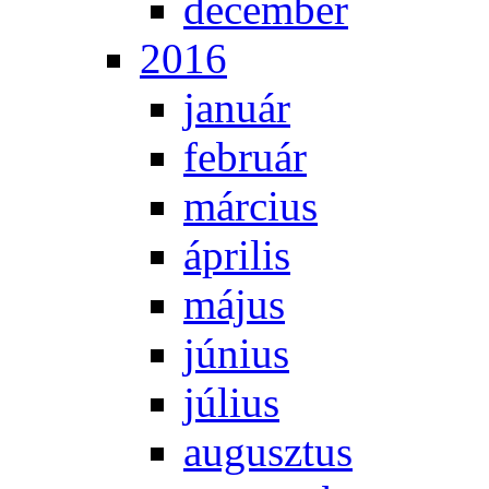
de­cem­ber
2016
ja­nu­ár
feb­ru­ár
már­ci­us
áp­ri­lis
má­jus
jú­ni­us
jú­li­us
au­gusz­tus