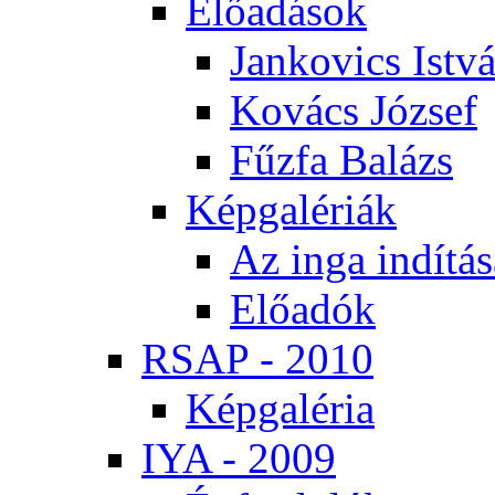
Elő­adá­sok
Jan­ko­vics Ist­v
Ko­vács Jó­zsef
Fűz­fa Ba­lázs
Kép­ga­lé­ri­ák
Az in­ga in­dí­tá­
Elő­adók
RSAP - 2010
Kép­ga­lé­ria
IYA - 2009