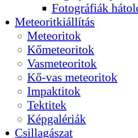
Fo­tog­rá­fi­ák hát­ol­
Me­te­o­rit­ki­ál­lí­tás
Me­te­o­ri­tok
Kő­me­te­o­ri­tok
Vas­me­te­o­ri­tok
Kő-vas me­te­o­ri­tok
Imp­ak­ti­tok
Tek­ti­tek
Kép­ga­lé­ri­ák
Csil­la­gá­szat