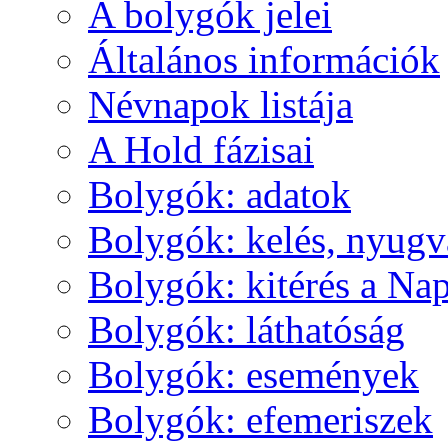
A boly­gók je­lei
Ál­ta­lá­nos in­for­má­ci­ók
Név­na­pok lis­tá­ja
A Hold fá­zi­sai
Boly­gók: ada­tok
Boly­gók: ke­lés, nyug­v
Boly­gók: ki­té­rés a Nap
Boly­gók: lát­ha­tó­ság
Boly­gók: ese­mé­nyek
Boly­gók: efe­me­ri­szek