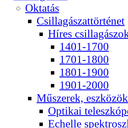
Ok­ta­tás
Csil­la­gá­szat­tör­té­net
Hí­res csil­la­gá­szo
1401-1700
1701-1800
1801-1900
1901-2000
Mű­sze­rek, esz­kö­zök
Op­ti­kai te­lesz­kó­
Echel­le spekt­rosz­