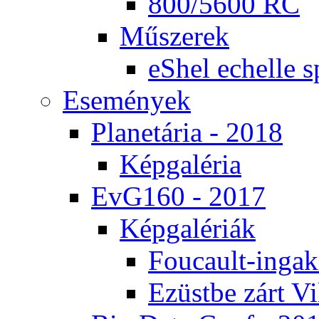
800/5600 RC
Mű­sze­rek
eS­hel echel­le s
Ese­mé­nyek
Pla­ne­tá­ria - 2018
Kép­ga­lé­ria
EvG160 - 2017
Kép­ga­lé­ri­ák
Fo­u­ca­ult-in­ga­kí
Ezüst­be zárt Vi