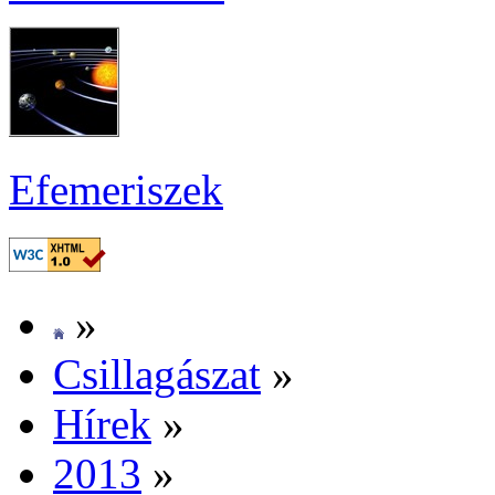
Efe­me­ri­szek
»
Csil­la­gá­szat
»
Hí­rek
»
2013
»