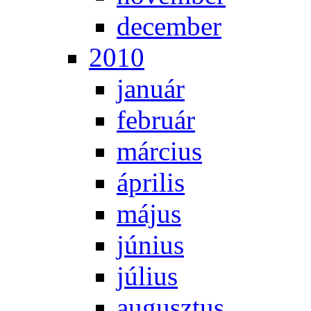
de­cem­ber
2010
ja­nu­ár
feb­ru­ár
már­ci­us
áp­ri­lis
má­jus
jú­ni­us
jú­li­us
au­gusz­tus