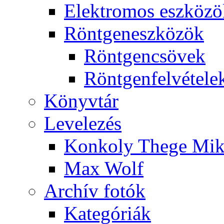
Elekt­ro­mos esz­kö­z
Rönt­gen­esz­kö­zök
Rönt­gen­csö­vek
Rönt­gen­fel­vé­te­le
Könyv­tár
Le­ve­le­zés
Kon­koly The­ge Mik­
Max Wolf
Ar­chív fo­tók
Ka­te­gó­ri­ák