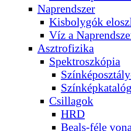
Nap­rend­szer
Kis­boly­gók el­osz­
Víz a Nap­rend­sze
Aszt­ro­fi­zi­ka
Spekt­rosz­kó­pia
Szín­kép­osz­tá­l
Szín­kép­ka­ta­ló­
Csil­la­gok
HRD
Be­als-fé­le vo­na