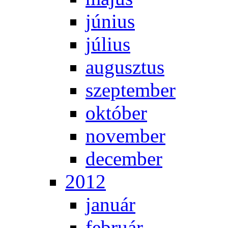
jú­ni­us
jú­li­us
au­gusz­tus
szep­tem­ber
ok­tó­ber
no­vem­ber
de­cem­ber
2012
ja­nu­ár
feb­ru­ár