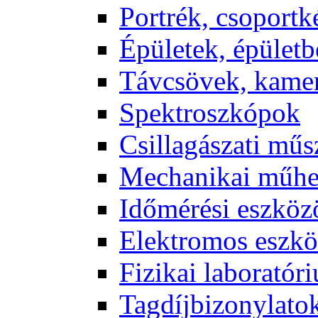
Port­rék, cso­port­k
Épü­le­tek, épü­let­b
Táv­csö­vek, ka­me­
Spekt­rosz­kó­pok
Csil­la­gá­sza­ti mű­
Me­cha­ni­kai mű­h
Idő­mé­ré­si esz­kö­
Elekt­ro­mos esz­kö
Fi­zi­kai la­bo­ra­tó­r
Tag­díj­bi­zony­la­to