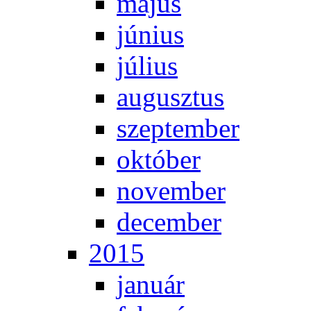
má­jus
jú­ni­us
jú­li­us
au­gusz­tus
szep­tem­ber
ok­tó­ber
no­vem­ber
de­cem­ber
2015
ja­nu­ár