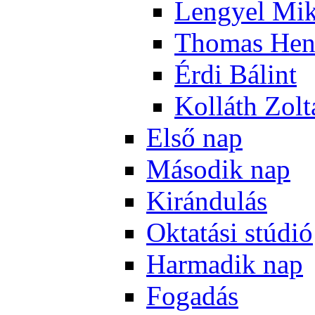
Len­gyel Mik
Tho­mas Hen
Ér­di Bá­lint
Kol­láth Zol­
El­ső nap
Má­so­dik nap
Ki­rán­du­lás
Ok­ta­tá­si stú­dió
Har­ma­dik nap
Fo­ga­dás