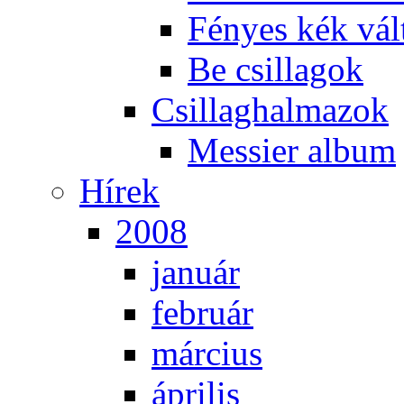
Fé­nyes kék vál­
Be csil­la­gok
Csil­lag­hal­ma­zok
Mes­si­er al­bum
Hí­rek
2008
ja­nu­ár
feb­ru­ár
már­ci­us
áp­ri­lis