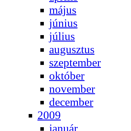
má­jus
jú­ni­us
jú­li­us
au­gusz­tus
szep­tem­ber
ok­tó­ber
no­vem­ber
de­cem­ber
2009
ja­nu­ár