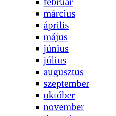
feb­ru­ár
már­ci­us
áp­ri­lis
má­jus
jú­ni­us
jú­li­us
au­gusz­tus
szep­tem­ber
ok­tó­ber
no­vem­ber