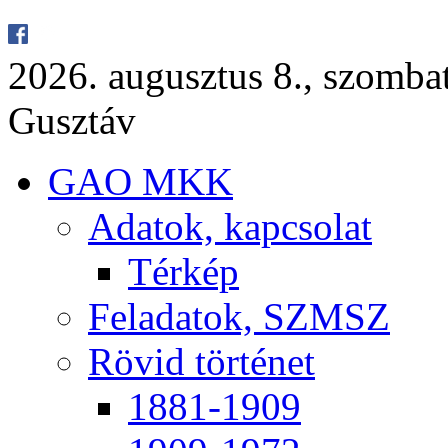
2026. au­gusz­tus 8., szom­ba
Gusz­táv
GAO MKK
Ada­tok, kap­cso­lat
Tér­kép
Fel­ada­tok, SZMSZ
Rö­vid tör­té­net
1881-1909