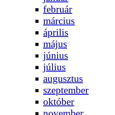
feb­ru­ár
már­ci­us
áp­ri­lis
má­jus
jú­ni­us
jú­li­us
au­gusz­tus
szep­tem­ber
ok­tó­ber
no­vem­ber