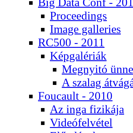
Big Da­ta Conf - 20
Pro­ce­e­dings
Image gal­le­ri­es
RC500 - 2011
Kép­ga­lé­ri­ák
Meg­nyi­tó ün­ne
A sza­lag át­vá­gá
Fo­u­ca­ult - 2010
Az in­ga fi­zi­ká­ja
Vi­de­ó­fel­vé­tel