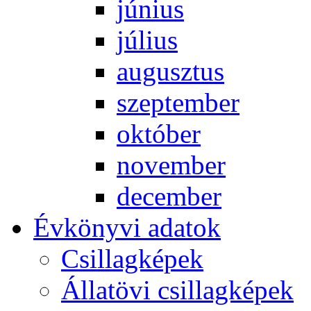
jú­ni­us
jú­li­us
au­gusz­tus
szep­tem­ber
ok­tó­ber
no­vem­ber
de­cem­ber
Év­köny­vi ada­tok
Csil­lag­ké­pek
Ál­lat­övi csil­lag­ké­pek