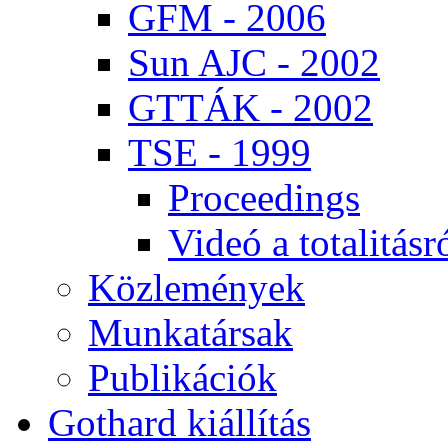
GFM - 2006
Sun AJC - 2002
GT­TÁK - 2002
TSE - 1999
Pro­ce­e­dings
Vi­deó a to­ta­li­tás­r
Köz­le­mé­nyek
Mun­ka­tár­sak
Pub­li­ká­ci­ók
Got­hard ki­ál­lí­tás