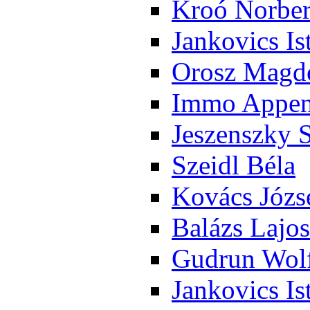
Kroó Nor­ber
Jan­ko­vics Is
Orosz Mag­do
Im­mo Ap­pen­
Je­szensz­ky 
Szeidl Bé­la
Ko­vács Jó­zs
Ba­lázs La­jos
Gud­run Wolf
Jan­ko­vics Is