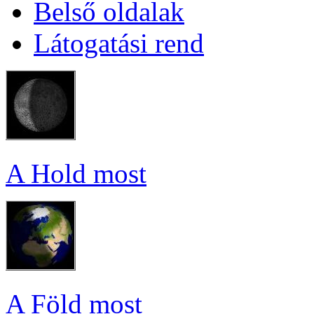
Bel­ső ol­da­lak
Lá­to­ga­tá­si rend
A Hold most
A Föld most