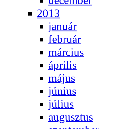
de­cem­ber
2013
ja­nu­ár
feb­ru­ár
már­ci­us
áp­ri­lis
má­jus
jú­ni­us
jú­li­us
au­gusz­tus