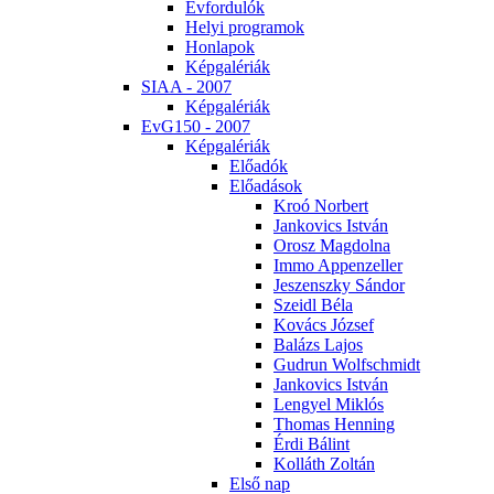
Év­for­du­lók
He­lyi prog­ra­mok
Hon­la­pok
Kép­ga­lé­ri­ák
SI­AA - 2007
Kép­ga­lé­ri­ák
EvG150 - 2007
Kép­ga­lé­ri­ák
Elő­adók
Elő­adá­sok
Kroó Nor­bert
Jan­ko­vics Ist­ván
Orosz Mag­dol­na
Im­mo Ap­pen­zel­ler
Je­szensz­ky Sán­dor
Szeidl Bé­la
Ko­vács Jó­zsef
Ba­lázs La­jos
Gud­run Wolfsch­midt
Jan­ko­vics Ist­ván
Len­gyel Mik­lós
Tho­mas Hen­ning
Ér­di Bá­lint
Kol­láth Zol­tán
El­ső nap