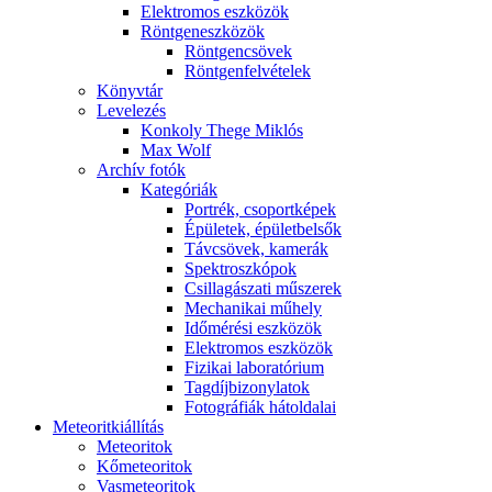
Elekt­ro­mos esz­kö­zök
Rönt­gen­esz­kö­zök
Rönt­gen­csö­vek
Rönt­gen­fel­vé­te­lek
Könyv­tár
Le­ve­le­zés
Kon­koly The­ge Mik­lós
Max Wolf
Ar­chív fo­tók
Ka­te­gó­ri­ák
Port­rék, cso­port­ké­pek
Épü­le­tek, épü­let­bel­sők
Táv­csö­vek, ka­me­rák
Spekt­rosz­kó­pok
Csil­la­gá­sza­ti mű­sze­rek
Me­cha­ni­kai mű­hely
Idő­mé­ré­si esz­kö­zök
Elekt­ro­mos esz­kö­zök
Fi­zi­kai la­bo­ra­tó­ri­um
Tag­díj­bi­zony­la­tok
Fo­tog­rá­fi­ák hát­ol­da­lai
Me­te­o­rit­ki­ál­lí­tás
Me­te­o­ri­tok
Kő­me­te­o­ri­tok
Vas­me­te­o­ri­tok