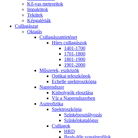
Kő-vas me­te­o­ri­tok
Imp­ak­ti­tok
Tek­ti­tek
Kép­ga­lé­ri­ák
Csil­la­gá­szat
Ok­ta­tás
Csil­la­gá­szat­tör­té­net
Hí­res csil­la­gá­szok
1401-1700
1701-1800
1801-1900
1901-2000
Mű­sze­rek, esz­kö­zök
Op­ti­kai te­lesz­kó­pok
Echel­le spekt­rosz­kó­pia
Nap­rend­szer
Kis­boly­gók el­osz­lá­sa
Víz a Nap­rend­szer­ben
Aszt­ro­fi­zi­ka
Spekt­rosz­kó­pia
Szín­kép­osz­tá­lyo­zás
Szín­kép­ka­ta­ló­gus
Csil­la­gok
HRD
Be­als-fé­le vo­nal­pro­fi­lok