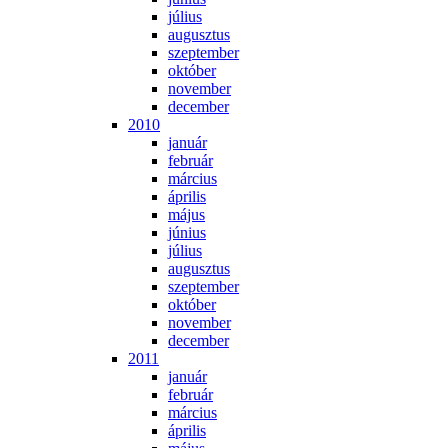
jú­li­us
au­gusz­tus
szep­tem­ber
ok­tó­ber
no­vem­ber
de­cem­ber
2010
ja­nu­ár
feb­ru­ár
már­ci­us
áp­ri­lis
má­jus
jú­ni­us
jú­li­us
au­gusz­tus
szep­tem­ber
ok­tó­ber
no­vem­ber
de­cem­ber
2011
ja­nu­ár
feb­ru­ár
már­ci­us
áp­ri­lis