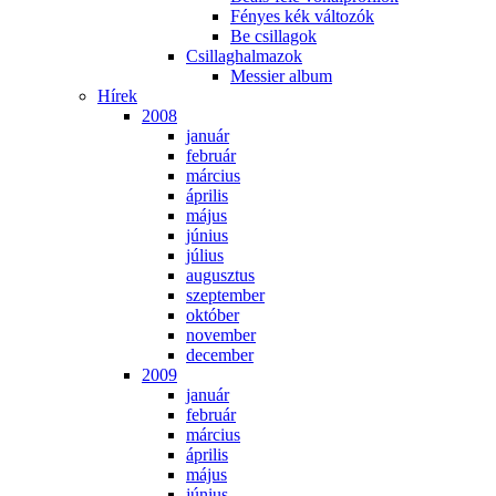
Fé­nyes kék vál­to­zók
Be csil­la­gok
Csil­lag­hal­ma­zok
Mes­si­er al­bum
Hí­rek
2008
ja­nu­ár
feb­ru­ár
már­ci­us
áp­ri­lis
má­jus
jú­ni­us
jú­li­us
au­gusz­tus
szep­tem­ber
ok­tó­ber
no­vem­ber
de­cem­ber
2009
ja­nu­ár
feb­ru­ár
már­ci­us
áp­ri­lis
má­jus
jú­ni­us