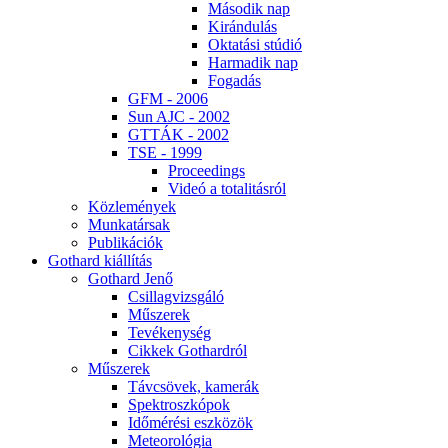
Má­so­dik nap
Ki­rán­du­lás
Ok­ta­tá­si stú­dió
Har­ma­dik nap
Fo­ga­dás
GFM - 2006
Sun AJC - 2002
GT­TÁK - 2002
TSE - 1999
Pro­ce­e­dings
Vi­deó a to­ta­li­tás­ról
Köz­le­mé­nyek
Mun­ka­tár­sak
Pub­li­ká­ci­ók
Got­hard ki­ál­lí­tás
Got­hard Je­nő
Csil­lag­vizs­gá­ló
Mű­sze­rek
Te­vé­keny­ség
Cik­kek Got­hard­ról
Mű­sze­rek
Táv­csö­vek, ka­me­rák
Spekt­rosz­kó­pok
Idő­mé­ré­si esz­kö­zök
Me­te­o­ro­ló­gia