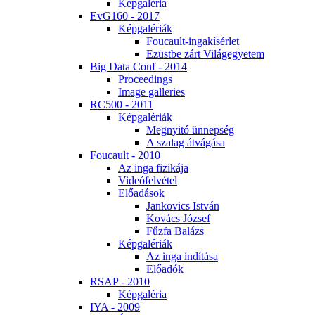
Kép­ga­lé­ria
EvG160 - 2017
Kép­ga­lé­ri­ák
Fo­u­ca­ult-in­ga­kí­sér­let
Ezüst­be zárt Vi­lág­egye­tem
Big Da­ta Conf - 2014
Pro­ce­e­dings
Image gal­le­ri­es
RC500 - 2011
Kép­ga­lé­ri­ák
Meg­nyi­tó ün­nep­ség
A sza­lag át­vá­gá­sa
Fo­u­ca­ult - 2010
Az in­ga fi­zi­ká­ja
Vi­de­ó­fel­vé­tel
Elő­adá­sok
Jan­ko­vics Ist­ván
Ko­vács Jó­zsef
Fűz­fa Ba­lázs
Kép­ga­lé­ri­ák
Az in­ga in­dí­tá­sa
Elő­adók
RSAP - 2010
Kép­ga­lé­ria
IYA - 2009