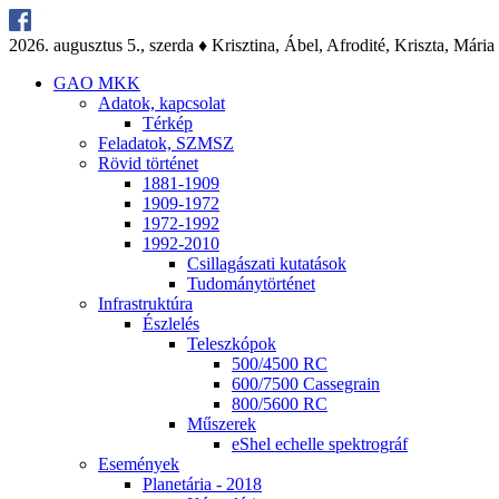
2026. au­gusz­tus 5., szer­da ♦ Krisz­ti­na, Ábel, Af­ro­di­té, Krisz­ta, Má­ria
GAO MKK
Ada­tok, kap­cso­lat
Tér­kép
Fel­ada­tok, SZMSZ
Rö­vid tör­té­net
1881-1909
1909-1972
1972-1992
1992-2010
Csil­la­gá­sza­ti ku­ta­tá­sok
Tu­do­mány­tör­té­net
Inf­ra­struk­tú­ra
Ész­le­lés
Te­lesz­kó­pok
500/4500 RC
600/7500 Cas­seg­ra­in
800/5600 RC
Mű­sze­rek
eS­hel echel­le spekt­ro­gráf
Ese­mé­nyek
Pla­ne­tá­ria - 2018