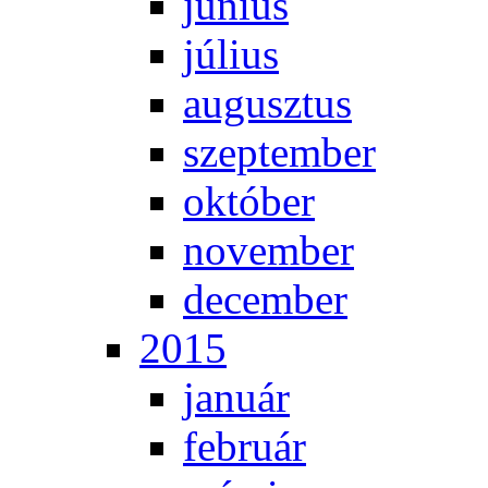
jú­ni­us
jú­li­us
au­gusz­tus
szep­tem­ber
ok­tó­ber
no­vem­ber
de­cem­ber
2015
ja­nu­ár
feb­ru­ár