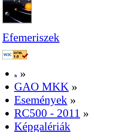
Efe­me­ri­szek
»
GAO MKK
»
Ese­mé­nyek
»
RC500 - 2011
»
Kép­ga­lé­ri­ák