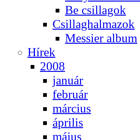
Be csil­la­gok
Csil­lag­hal­ma­zok
Mes­si­er al­bum
Hí­rek
2008
ja­nu­ár
feb­ru­ár
már­ci­us
áp­ri­lis
má­jus