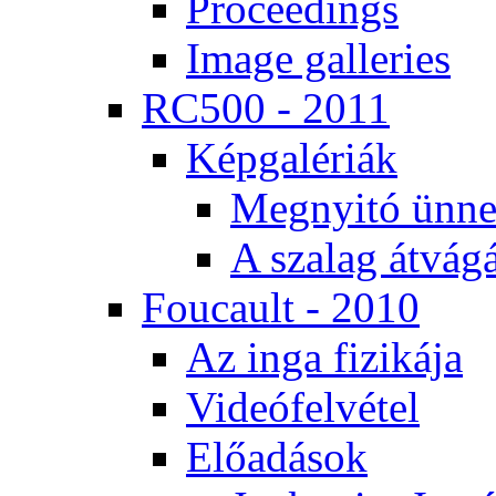
Pro­ce­e­dings
Image gal­le­ri­es
RC500 - 2011
Kép­ga­lé­ri­ák
Meg­nyi­tó ün­ne
A sza­lag át­vá­gá
Fo­u­ca­ult - 2010
Az in­ga fi­zi­ká­ja
Vi­de­ó­fel­vé­tel
Elő­adá­sok