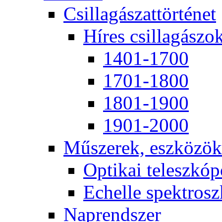
Csil­la­gá­szat­tör­té­net
Hí­res csil­la­gá­szo
1401-1700
1701-1800
1801-1900
1901-2000
Mű­sze­rek, esz­kö­zök
Op­ti­kai te­lesz­kó­
Echel­le spekt­rosz­
Nap­rend­szer