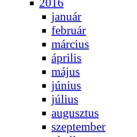
2016
ja­nu­ár
feb­ru­ár
már­ci­us
áp­ri­lis
má­jus
jú­ni­us
jú­li­us
au­gusz­tus
szep­tem­ber