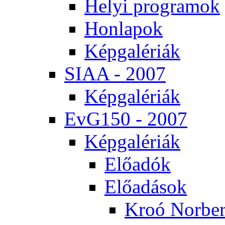
He­lyi prog­ra­mok
Hon­la­pok
Kép­ga­lé­ri­ák
SI­AA - 2007
Kép­ga­lé­ri­ák
EvG150 - 2007
Kép­ga­lé­ri­ák
Elő­adók
Elő­adá­sok
Kroó Nor­ber