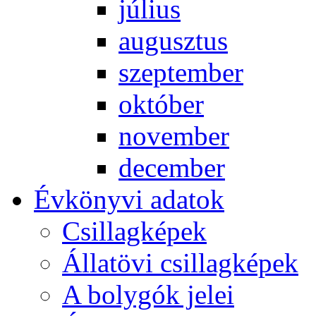
jú­li­us
au­gusz­tus
szep­tem­ber
ok­tó­ber
no­vem­ber
de­cem­ber
Év­köny­vi ada­tok
Csil­lag­ké­pek
Ál­lat­övi csil­lag­ké­pek
A boly­gók je­lei