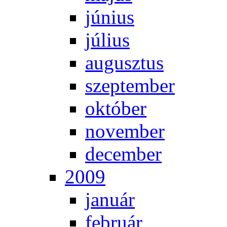
jú­ni­us
jú­li­us
au­gusz­tus
szep­tem­ber
ok­tó­ber
no­vem­ber
de­cem­ber
2009
ja­nu­ár
feb­ru­ár