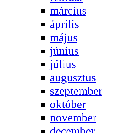
már­ci­us
áp­ri­lis
má­jus
jú­ni­us
jú­li­us
au­gusz­tus
szep­tem­ber
ok­tó­ber
no­vem­ber
de­cem­ber