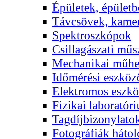
Épü­le­tek, épü­let­b
Táv­csö­vek, ka­me­
Spekt­rosz­kó­pok
Csil­la­gá­sza­ti mű­
Me­cha­ni­kai mű­h
Idő­mé­ré­si esz­kö­
Elekt­ro­mos esz­kö
Fi­zi­kai la­bo­ra­tó­r
Tag­díj­bi­zony­la­to
Fo­tog­rá­fi­ák hát­ol­