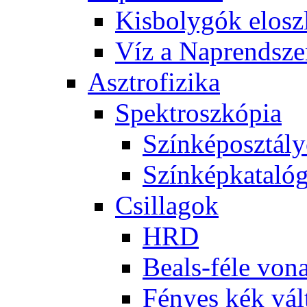
Kis­boly­gók el­osz­
Víz a Nap­rend­sze
Aszt­ro­fi­zi­ka
Spekt­rosz­kó­pia
Szín­kép­osz­tá­l
Szín­kép­ka­ta­ló­
Csil­la­gok
HRD
Be­als-fé­le vo­na
Fé­nyes kék vál­