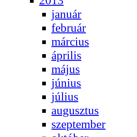
2013
ja­nu­ár
feb­ru­ár
már­ci­us
áp­ri­lis
má­jus
jú­ni­us
jú­li­us
au­gusz­tus
szep­tem­ber