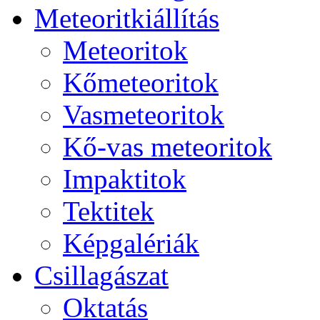
Me­te­o­rit­ki­ál­lí­tás
Me­te­o­ri­tok
Kő­me­te­o­ri­tok
Vas­me­te­o­ri­tok
Kő-vas me­te­o­ri­tok
Imp­ak­ti­tok
Tek­ti­tek
Kép­ga­lé­ri­ák
Csil­la­gá­szat
Ok­ta­tás