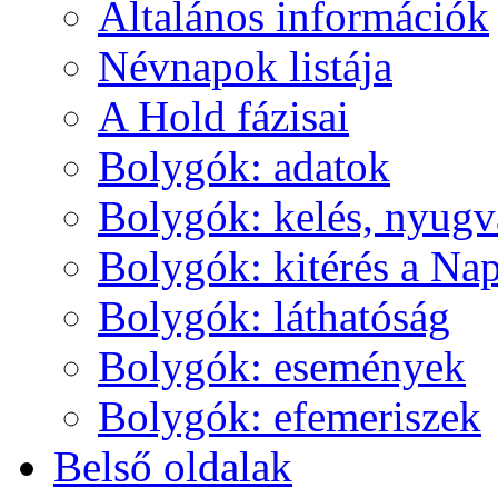
Ál­ta­lá­nos in­for­má­ci­ók
Név­na­pok lis­tá­ja
A Hold fá­zi­sai
Boly­gók: ada­tok
Boly­gók: ke­lés, nyug­v
Boly­gók: ki­té­rés a Nap
Boly­gók: lát­ha­tó­ság
Boly­gók: ese­mé­nyek
Boly­gók: efe­me­ri­szek
Bel­ső ol­da­lak