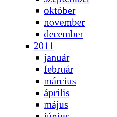
ok­tó­ber
no­vem­ber
de­cem­ber
2011
ja­nu­ár
feb­ru­ár
már­ci­us
áp­ri­lis
má­jus
jú­ni­us