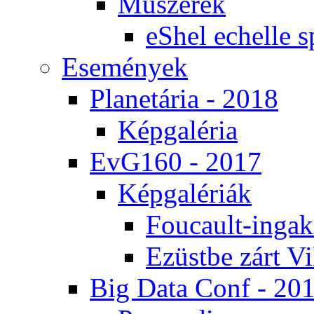
Mű­sze­rek
eS­hel echel­le s
Ese­mé­nyek
Pla­ne­tá­ria - 2018
Kép­ga­lé­ria
EvG160 - 2017
Kép­ga­lé­ri­ák
Fo­u­ca­ult-in­ga­kí
Ezüst­be zárt Vi
Big Da­ta Conf - 20