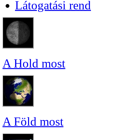
Lá­to­ga­tá­si rend
A Hold most
A Föld most