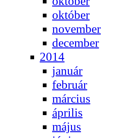
ok­tó­ber
ok­tó­ber
no­vem­ber
de­cem­ber
2014
ja­nu­ár
feb­ru­ár
már­ci­us
áp­ri­lis
má­jus