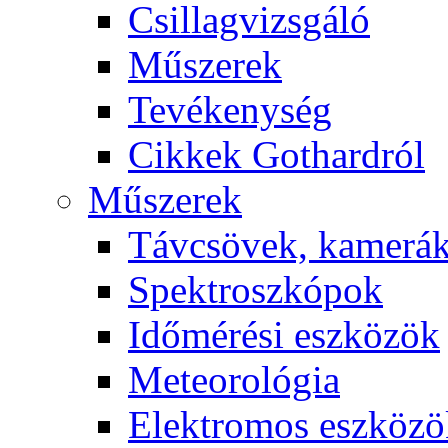
Csil­lag­vizs­gá­ló
Mű­sze­rek
Te­vé­keny­ség
Cik­kek Got­hard­ról
Mű­sze­rek
Táv­csö­vek, ka­me­rá
Spekt­rosz­kó­pok
Idő­mé­ré­si esz­kö­zök
Me­te­o­ro­ló­gia
Elekt­ro­mos esz­kö­z