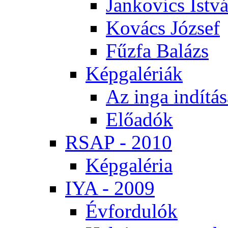
Jan­ko­vics Ist­v
Ko­vács Jó­zsef
Fűz­fa Ba­lázs
Kép­ga­lé­ri­ák
Az in­ga in­dí­tá­
Elő­adók
RSAP - 2010
Kép­ga­lé­ria
IYA - 2009
Év­for­du­lók