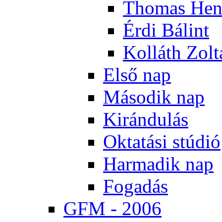
Tho­mas Hen
Ér­di Bá­lint
Kol­láth Zol­
El­ső nap
Má­so­dik nap
Ki­rán­du­lás
Ok­ta­tá­si stú­dió
Har­ma­dik nap
Fo­ga­dás
GFM - 2006