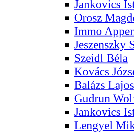
Jan­ko­vics Is
Orosz Mag­do
Im­mo Ap­pen­
Je­szensz­ky 
Szeidl Bé­la
Ko­vács Jó­zs
Ba­lázs La­jos
Gud­run Wolf
Jan­ko­vics Is
Len­gyel Mik