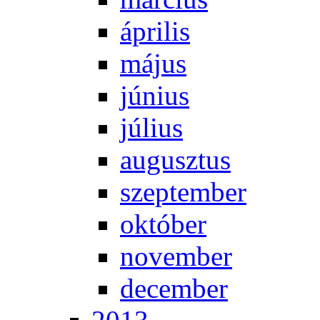
áp­ri­lis
má­jus
jú­ni­us
jú­li­us
au­gusz­tus
szep­tem­ber
ok­tó­ber
no­vem­ber
de­cem­ber