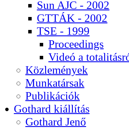
Sun AJC - 2002
GT­TÁK - 2002
TSE - 1999
Pro­ce­e­dings
Vi­deó a to­ta­li­tás­r
Köz­le­mé­nyek
Mun­ka­tár­sak
Pub­li­ká­ci­ók
Got­hard ki­ál­lí­tás
Got­hard Je­nő