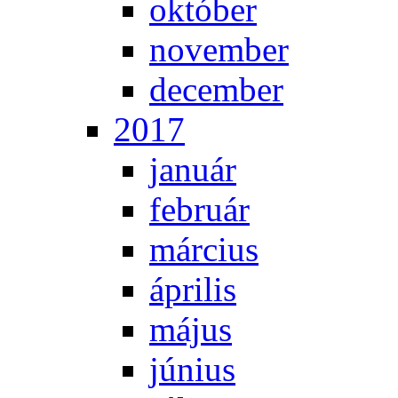
ok­tó­ber
no­vem­ber
de­cem­ber
2017
ja­nu­ár
feb­ru­ár
már­ci­us
áp­ri­lis
má­jus
jú­ni­us