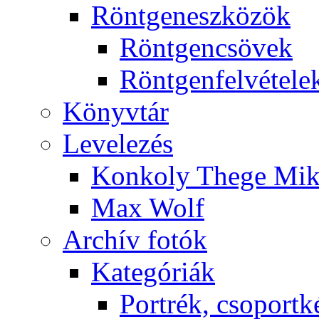
Rönt­gen­esz­kö­zök
Rönt­gen­csö­vek
Rönt­gen­fel­vé­te­le
Könyv­tár
Le­ve­le­zés
Kon­koly The­ge Mik­
Max Wolf
Ar­chív fo­tók
Ka­te­gó­ri­ák
Port­rék, cso­port­k