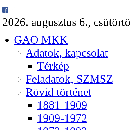
2026. au­gusz­tus 6., csü­tör­tö
GAO MKK
Ada­tok, kap­cso­lat
Tér­kép
Fel­ada­tok, SZMSZ
Rö­vid tör­té­net
1881-1909
1909-1972