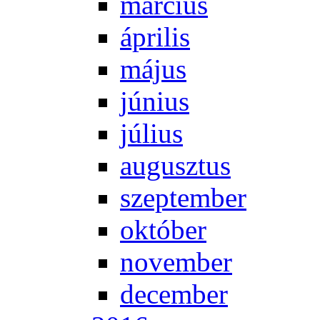
már­ci­us
áp­ri­lis
má­jus
jú­ni­us
jú­li­us
au­gusz­tus
szep­tem­ber
ok­tó­ber
no­vem­ber
de­cem­ber