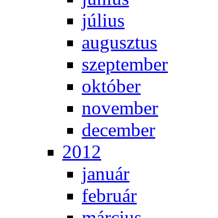
jú­li­us
au­gusz­tus
szep­tem­ber
ok­tó­ber
no­vem­ber
de­cem­ber
2012
ja­nu­ár
feb­ru­ár
már­ci­us