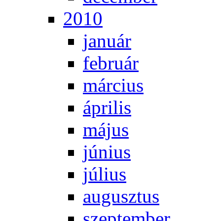
2010
ja­nu­ár
feb­ru­ár
már­ci­us
áp­ri­lis
má­jus
jú­ni­us
jú­li­us
au­gusz­tus
szep­tem­ber