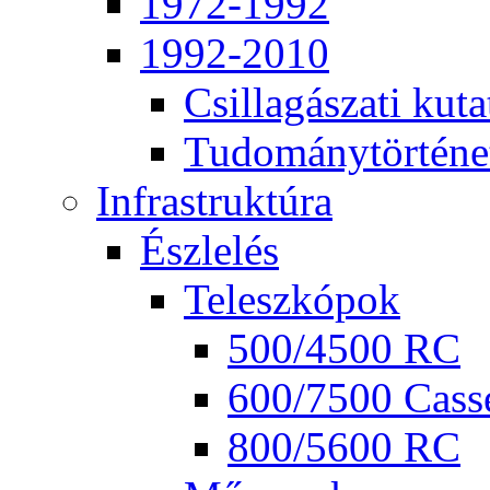
1972-1992
1992-2010
Csil­la­gá­sza­ti ku­ta
Tu­do­mány­tör­té­ne
Inf­ra­struk­tú­ra
Ész­le­lés
Te­lesz­kó­pok
500/4500 RC
600/7500 Cas­se
800/5600 RC