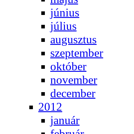
jú­ni­us
jú­li­us
au­gusz­tus
szep­tem­ber
ok­tó­ber
no­vem­ber
de­cem­ber
2012
ja­nu­ár
feb­ru­ár