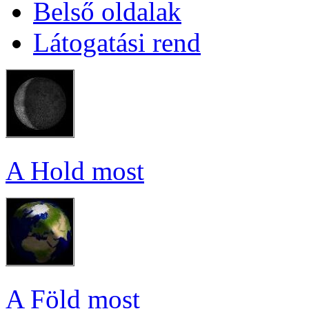
Bel­ső ol­da­lak
Lá­to­ga­tá­si rend
A Hold most
A Föld most