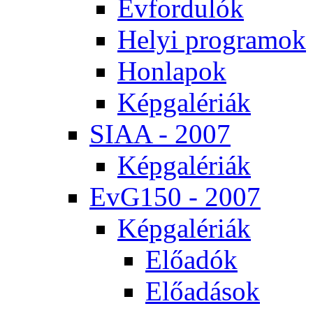
Év­for­du­lók
He­lyi prog­ra­mok
Hon­la­pok
Kép­ga­lé­ri­ák
SI­AA - 2007
Kép­ga­lé­ri­ák
EvG150 - 2007
Kép­ga­lé­ri­ák
Elő­adók
Elő­adá­sok