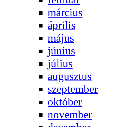
már­ci­us
áp­ri­lis
má­jus
jú­ni­us
jú­li­us
au­gusz­tus
szep­tem­ber
ok­tó­ber
no­vem­ber