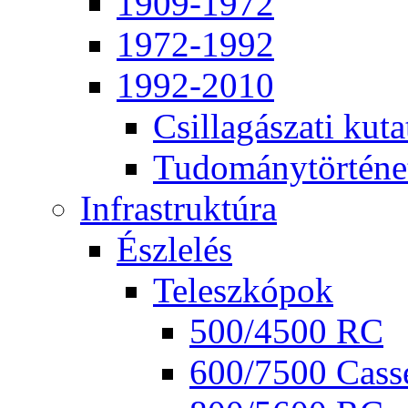
1909-1972
1972-1992
1992-2010
Csil­la­gá­sza­ti ku­ta
Tu­do­mány­tör­té­ne
Inf­ra­struk­tú­ra
Ész­le­lés
Te­lesz­kó­pok
500/4500 RC
600/7500 Cas­se