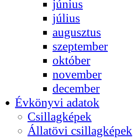
jú­ni­us
jú­li­us
au­gusz­tus
szep­tem­ber
ok­tó­ber
no­vem­ber
de­cem­ber
Év­köny­vi ada­tok
Csil­lag­ké­pek
Ál­lat­övi csil­lag­ké­pek