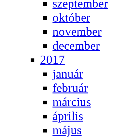
szep­tem­ber
ok­tó­ber
no­vem­ber
de­cem­ber
2017
ja­nu­ár
feb­ru­ár
már­ci­us
áp­ri­lis
má­jus