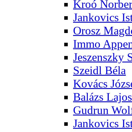
Kroó Nor­ber
Jan­ko­vics Is
Orosz Mag­do
Im­mo Ap­pen­
Je­szensz­ky 
Szeidl Bé­la
Ko­vács Jó­zs
Ba­lázs La­jos
Gud­run Wolf
Jan­ko­vics Is