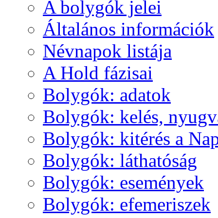
A boly­gók je­lei
Ál­ta­lá­nos in­for­má­ci­ók
Név­na­pok lis­tá­ja
A Hold fá­zi­sai
Boly­gók: ada­tok
Boly­gók: ke­lés, nyug­v
Boly­gók: ki­té­rés a Nap
Boly­gók: lát­ha­tó­ság
Boly­gók: ese­mé­nyek
Boly­gók: efe­me­ri­szek