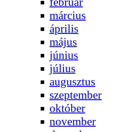
feb­ru­ár
már­ci­us
áp­ri­lis
má­jus
jú­ni­us
jú­li­us
au­gusz­tus
szep­tem­ber
ok­tó­ber
no­vem­ber