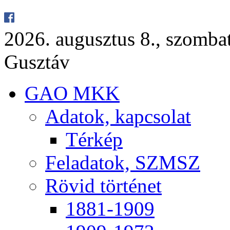
2026. au­gusz­tus 8., szom­ba
Gusz­táv
GAO MKK
Ada­tok, kap­cso­lat
Tér­kép
Fel­ada­tok, SZMSZ
Rö­vid tör­té­net
1881-1909