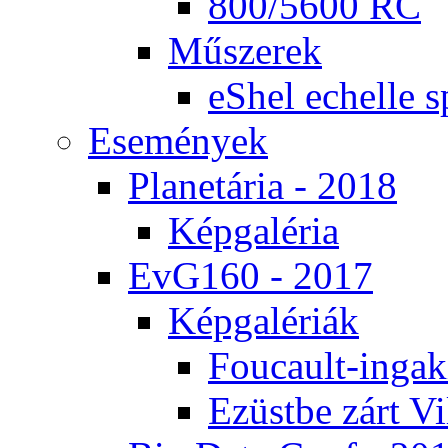
800/5600 RC
Mű­sze­rek
eS­hel echel­le s
Ese­mé­nyek
Pla­ne­tá­ria - 2018
Kép­ga­lé­ria
EvG160 - 2017
Kép­ga­lé­ri­ák
Fo­u­ca­ult-in­ga­kí
Ezüst­be zárt Vi