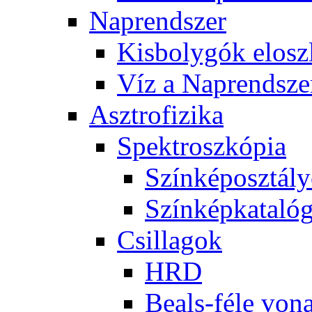
Nap­rend­szer
Kis­boly­gók el­osz­
Víz a Nap­rend­sze
Aszt­ro­fi­zi­ka
Spekt­rosz­kó­pia
Szín­kép­osz­tá­l
Szín­kép­ka­ta­ló­
Csil­la­gok
HRD
Be­als-fé­le vo­na