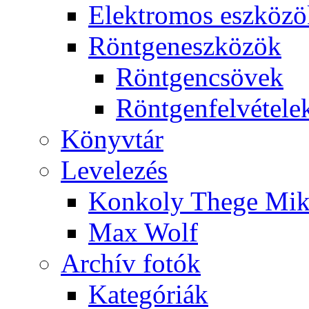
Elekt­ro­mos esz­kö­z
Rönt­gen­esz­kö­zök
Rönt­gen­csö­vek
Rönt­gen­fel­vé­te­le
Könyv­tár
Le­ve­le­zés
Kon­koly The­ge Mik­
Max Wolf
Ar­chív fo­tók
Ka­te­gó­ri­ák