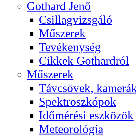
Got­hard Je­nő
Csil­lag­vizs­gá­ló
Mű­sze­rek
Te­vé­keny­ség
Cik­kek Got­hard­ról
Mű­sze­rek
Táv­csö­vek, ka­me­rá
Spekt­rosz­kó­pok
Idő­mé­ré­si esz­kö­zök
Me­te­o­ro­ló­gia