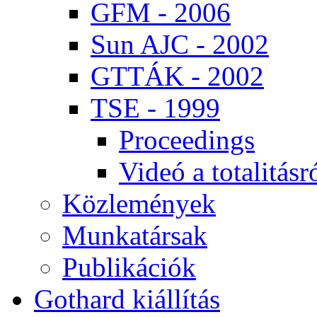
GFM - 2006
Sun AJC - 2002
GT­TÁK - 2002
TSE - 1999
Pro­ce­e­dings
Vi­deó a to­ta­li­tás­r
Köz­le­mé­nyek
Mun­ka­tár­sak
Pub­li­ká­ci­ók
Got­hard ki­ál­lí­tás