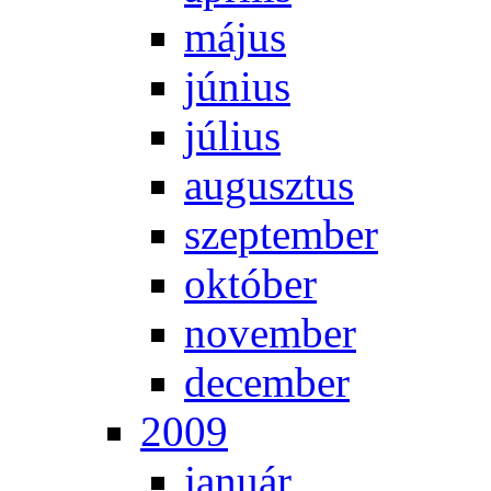
má­jus
jú­ni­us
jú­li­us
au­gusz­tus
szep­tem­ber
ok­tó­ber
no­vem­ber
de­cem­ber
2009
ja­nu­ár