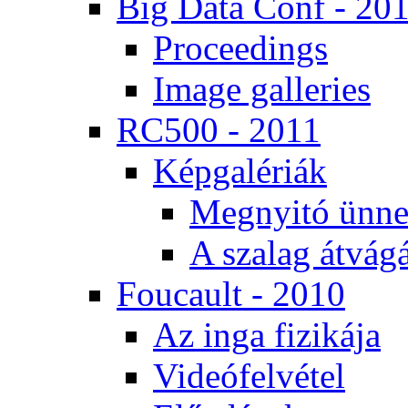
Big Da­ta Conf - 20
Pro­ce­e­dings
Image gal­le­ri­es
RC500 - 2011
Kép­ga­lé­ri­ák
Meg­nyi­tó ün­ne
A sza­lag át­vá­gá
Fo­u­ca­ult - 2010
Az in­ga fi­zi­ká­ja
Vi­de­ó­fel­vé­tel