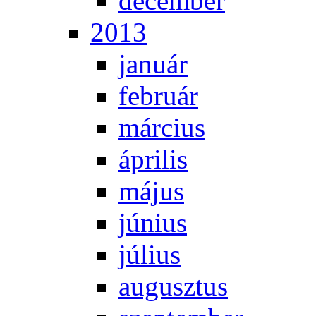
de­cem­ber
2013
ja­nu­ár
feb­ru­ár
már­ci­us
áp­ri­lis
má­jus
jú­ni­us
jú­li­us
au­gusz­tus