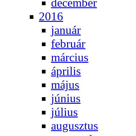
de­cem­ber
2016
ja­nu­ár
feb­ru­ár
már­ci­us
áp­ri­lis
má­jus
jú­ni­us
jú­li­us
au­gusz­tus