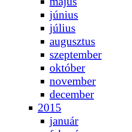
má­jus
jú­ni­us
jú­li­us
au­gusz­tus
szep­tem­ber
ok­tó­ber
no­vem­ber
de­cem­ber
2015
ja­nu­ár