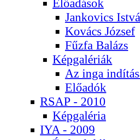
Elő­adá­sok
Jan­ko­vics Ist­v
Ko­vács Jó­zsef
Fűz­fa Ba­lázs
Kép­ga­lé­ri­ák
Az in­ga in­dí­tá­
Elő­adók
RSAP - 2010
Kép­ga­lé­ria
IYA - 2009