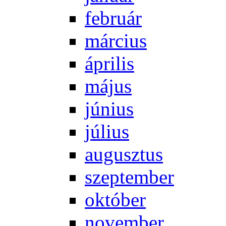
feb­ru­ár
már­ci­us
áp­ri­lis
má­jus
jú­ni­us
jú­li­us
au­gusz­tus
szep­tem­ber
ok­tó­ber
no­vem­ber