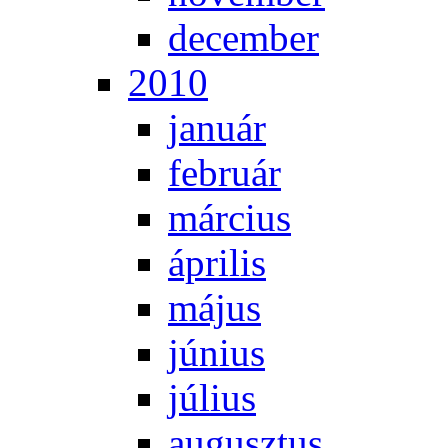
de­cem­ber
2010
ja­nu­ár
feb­ru­ár
már­ci­us
áp­ri­lis
má­jus
jú­ni­us
jú­li­us
au­gusz­tus