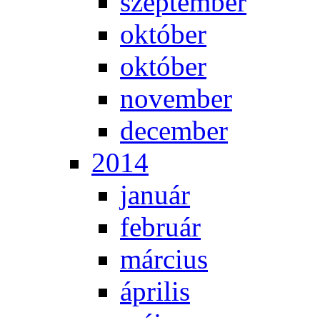
szep­tem­ber
ok­tó­ber
ok­tó­ber
no­vem­ber
de­cem­ber
2014
ja­nu­ár
feb­ru­ár
már­ci­us
áp­ri­lis