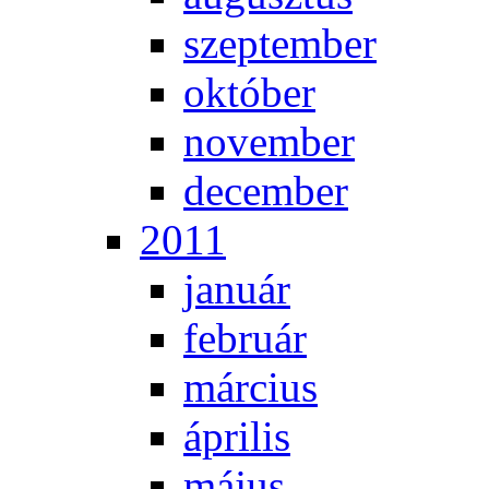
szep­tem­ber
ok­tó­ber
no­vem­ber
de­cem­ber
2011
ja­nu­ár
feb­ru­ár
már­ci­us
áp­ri­lis
má­jus