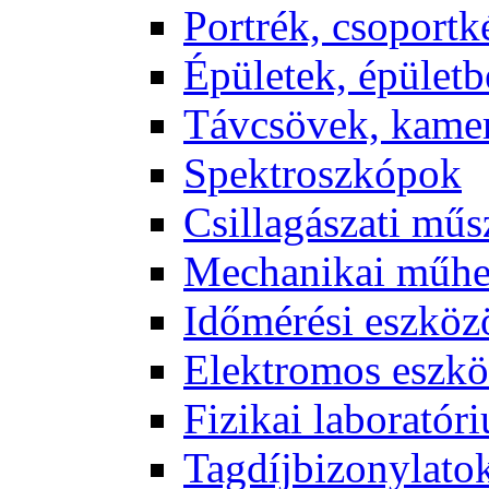
Port­rék, cso­port­k
Épü­le­tek, épü­let­b
Táv­csö­vek, ka­me­
Spekt­rosz­kó­pok
Csil­la­gá­sza­ti mű­
Me­cha­ni­kai mű­h
Idő­mé­ré­si esz­kö­
Elekt­ro­mos esz­kö
Fi­zi­kai la­bo­ra­tó­r
Tag­díj­bi­zony­la­to