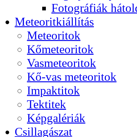
Fo­tog­rá­fi­ák hát­ol­
Me­te­o­rit­ki­ál­lí­tás
Me­te­o­ri­tok
Kő­me­te­o­ri­tok
Vas­me­te­o­ri­tok
Kő-vas me­te­o­ri­tok
Imp­ak­ti­tok
Tek­ti­tek
Kép­ga­lé­ri­ák
Csil­la­gá­szat