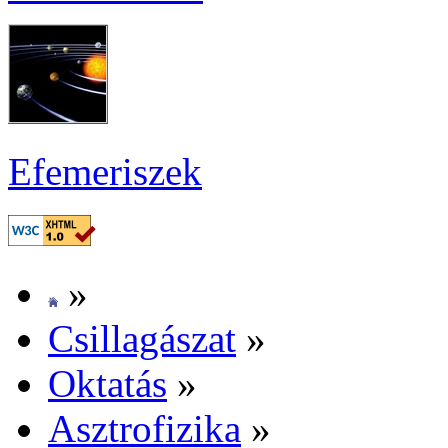
Efe­me­ri­szek
»
Csil­la­gá­szat
»
Ok­ta­tás
»
Aszt­ro­fi­zi­ka
»