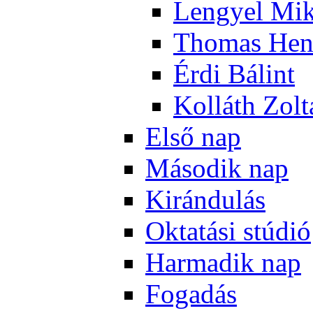
Len­gyel Mik
Tho­mas Hen
Ér­di Bá­lint
Kol­láth Zol­
El­ső nap
Má­so­dik nap
Ki­rán­du­lás
Ok­ta­tá­si stú­dió
Har­ma­dik nap
Fo­ga­dás