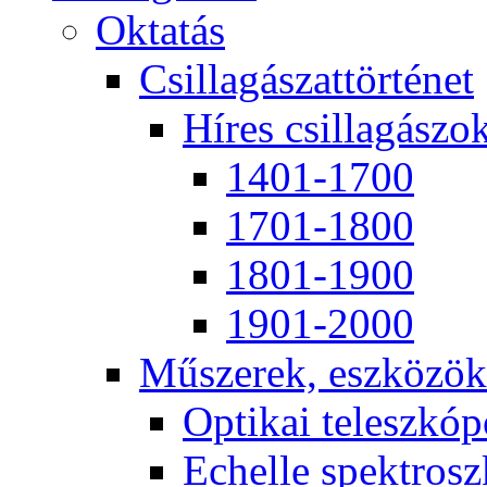
Ok­ta­tás
Csil­la­gá­szat­tör­té­net
Hí­res csil­la­gá­szo
1401-1700
1701-1800
1801-1900
1901-2000
Mű­sze­rek, esz­kö­zök
Op­ti­kai te­lesz­kó­
Echel­le spekt­rosz­