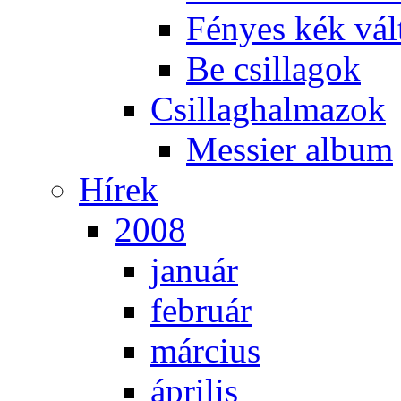
Fé­nyes kék vál­
Be csil­la­gok
Csil­lag­hal­ma­zok
Mes­si­er al­bum
Hí­rek
2008
ja­nu­ár
feb­ru­ár
már­ci­us
áp­ri­lis