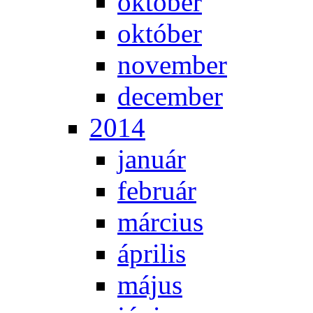
ok­tó­ber
ok­tó­ber
no­vem­ber
de­cem­ber
2014
ja­nu­ár
feb­ru­ár
már­ci­us
áp­ri­lis
má­jus