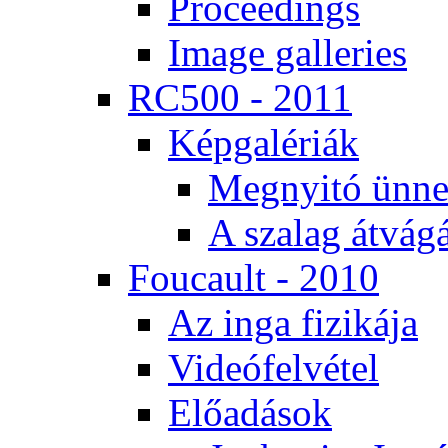
Pro­ce­e­dings
Image gal­le­ri­es
RC500 - 2011
Kép­ga­lé­ri­ák
Meg­nyi­tó ün­ne
A sza­lag át­vá­gá
Fo­u­ca­ult - 2010
Az in­ga fi­zi­ká­ja
Vi­de­ó­fel­vé­tel
Elő­adá­sok