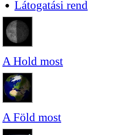
Lá­to­ga­tá­si rend
A Hold most
A Föld most