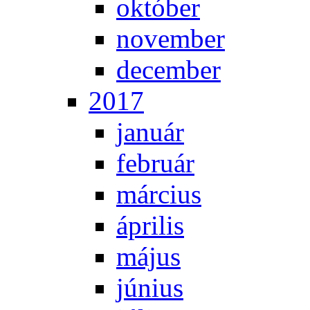
ok­tó­ber
no­vem­ber
de­cem­ber
2017
ja­nu­ár
feb­ru­ár
már­ci­us
áp­ri­lis
má­jus
jú­ni­us