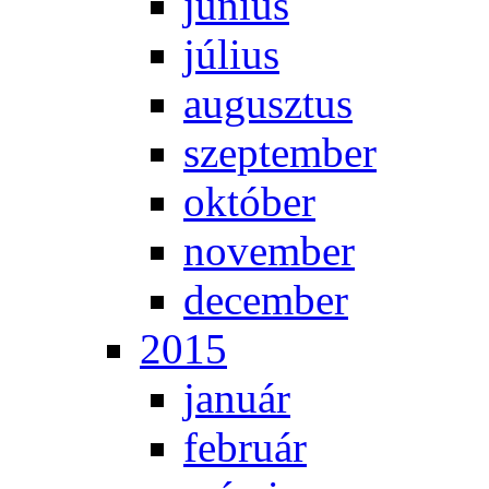
jú­ni­us
jú­li­us
au­gusz­tus
szep­tem­ber
ok­tó­ber
no­vem­ber
de­cem­ber
2015
ja­nu­ár
feb­ru­ár