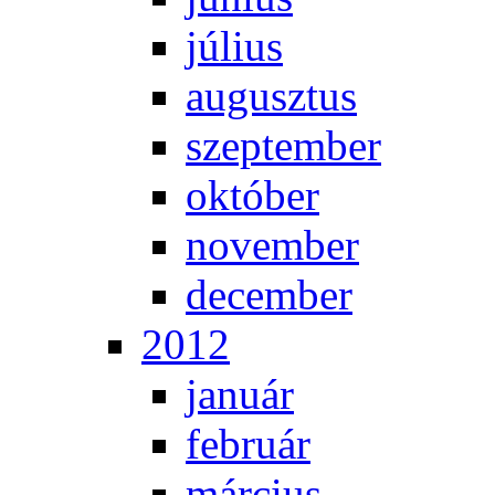
jú­li­us
au­gusz­tus
szep­tem­ber
ok­tó­ber
no­vem­ber
de­cem­ber
2012
ja­nu­ár
feb­ru­ár
már­ci­us