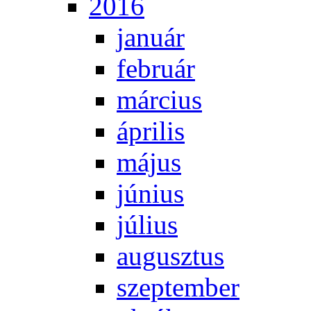
2016
ja­nu­ár
feb­ru­ár
már­ci­us
áp­ri­lis
má­jus
jú­ni­us
jú­li­us
au­gusz­tus
szep­tem­ber