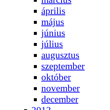
áp­ri­lis
má­jus
jú­ni­us
jú­li­us
au­gusz­tus
szep­tem­ber
ok­tó­ber
no­vem­ber
de­cem­ber