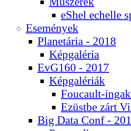
Mű­sze­rek
eS­hel echel­le s
Ese­mé­nyek
Pla­ne­tá­ria - 2018
Kép­ga­lé­ria
EvG160 - 2017
Kép­ga­lé­ri­ák
Fo­u­ca­ult-in­ga­kí
Ezüst­be zárt Vi
Big Da­ta Conf - 20