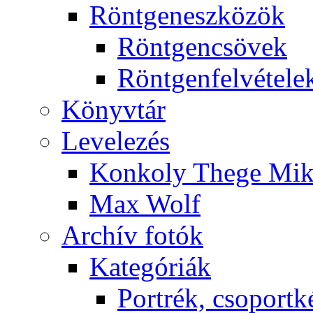
Rönt­gen­esz­kö­zök
Rönt­gen­csö­vek
Rönt­gen­fel­vé­te­le
Könyv­tár
Le­ve­le­zés
Kon­koly The­ge Mik­
Max Wolf
Ar­chív fo­tók
Ka­te­gó­ri­ák
Port­rék, cso­port­k