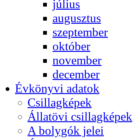
jú­li­us
au­gusz­tus
szep­tem­ber
ok­tó­ber
no­vem­ber
de­cem­ber
Év­köny­vi ada­tok
Csil­lag­ké­pek
Ál­lat­övi csil­lag­ké­pek
A boly­gók je­lei