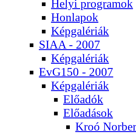
He­lyi prog­ra­mok
Hon­la­pok
Kép­ga­lé­ri­ák
SI­AA - 2007
Kép­ga­lé­ri­ák
EvG150 - 2007
Kép­ga­lé­ri­ák
Elő­adók
Elő­adá­sok
Kroó Nor­ber