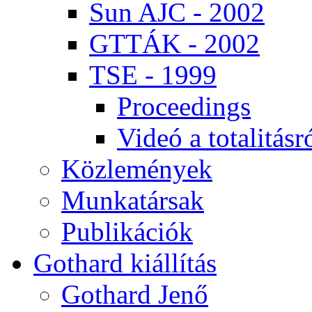
Sun AJC - 2002
GT­TÁK - 2002
TSE - 1999
Pro­ce­e­dings
Vi­deó a to­ta­li­tás­r
Köz­le­mé­nyek
Mun­ka­tár­sak
Pub­li­ká­ci­ók
Got­hard ki­ál­lí­tás
Got­hard Je­nő