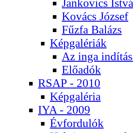
Jan­ko­vics Ist­v
Ko­vács Jó­zsef
Fűz­fa Ba­lázs
Kép­ga­lé­ri­ák
Az in­ga in­dí­tá­
Elő­adók
RSAP - 2010
Kép­ga­lé­ria
IYA - 2009
Év­for­du­lók