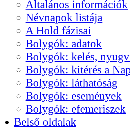
Ál­ta­lá­nos in­for­má­ci­ók
Név­na­pok lis­tá­ja
A Hold fá­zi­sai
Boly­gók: ada­tok
Boly­gók: ke­lés, nyug­v
Boly­gók: ki­té­rés a Nap
Boly­gók: lát­ha­tó­ság
Boly­gók: ese­mé­nyek
Boly­gók: efe­me­ri­szek
Bel­ső ol­da­lak