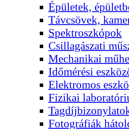
Épü­le­tek, épü­let­b
Táv­csö­vek, ka­me­
Spekt­rosz­kó­pok
Csil­la­gá­sza­ti mű­
Me­cha­ni­kai mű­h
Idő­mé­ré­si esz­kö­
Elekt­ro­mos esz­kö
Fi­zi­kai la­bo­ra­tó­r
Tag­díj­bi­zony­la­to
Fo­tog­rá­fi­ák hát­ol­