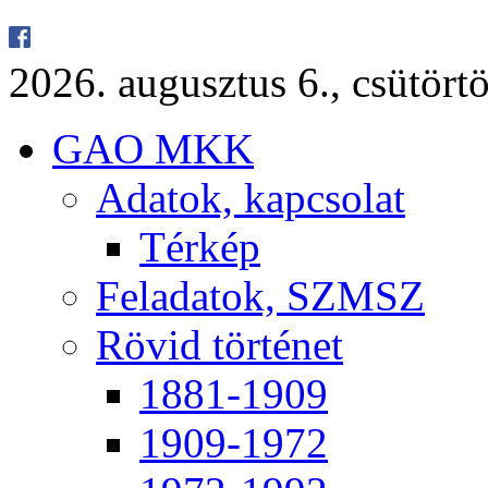
2026. au­gusz­tus 6., csü­tör­tö
GAO MKK
Ada­tok, kap­cso­lat
Tér­kép
Fel­ada­tok, SZMSZ
Rö­vid tör­té­net
1881-1909
1909-1972