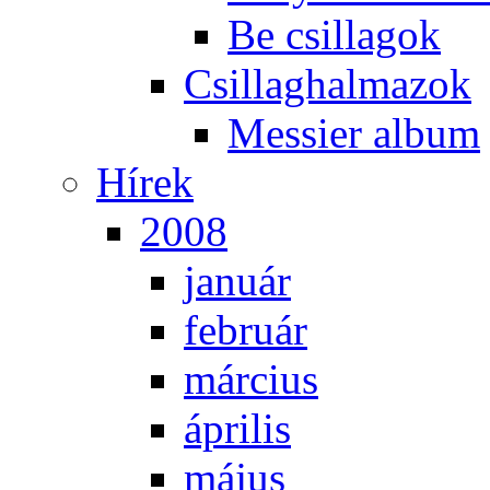
Be csil­la­gok
Csil­lag­hal­ma­zok
Mes­si­er al­bum
Hí­rek
2008
ja­nu­ár
feb­ru­ár
már­ci­us
áp­ri­lis
má­jus