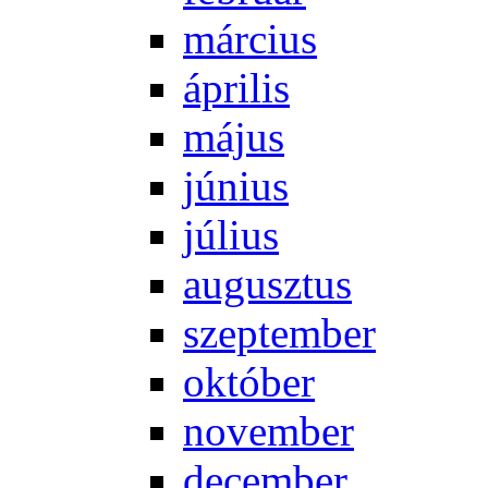
már­ci­us
áp­ri­lis
má­jus
jú­ni­us
jú­li­us
au­gusz­tus
szep­tem­ber
ok­tó­ber
no­vem­ber
de­cem­ber