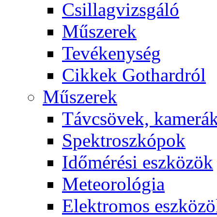
Csil­lag­vizs­gá­ló
Mű­sze­rek
Te­vé­keny­ség
Cik­kek Got­hard­ról
Mű­sze­rek
Táv­csö­vek, ka­me­rá
Spekt­rosz­kó­pok
Idő­mé­ré­si esz­kö­zök
Me­te­o­ro­ló­gia
Elekt­ro­mos esz­kö­z