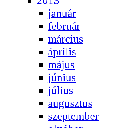
2013
ja­nu­ár
feb­ru­ár
már­ci­us
áp­ri­lis
má­jus
jú­ni­us
jú­li­us
au­gusz­tus
szep­tem­ber