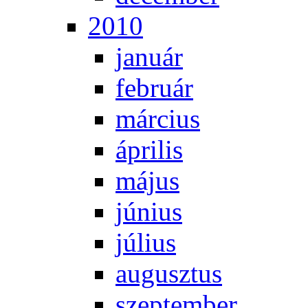
2010
ja­nu­ár
feb­ru­ár
már­ci­us
áp­ri­lis
má­jus
jú­ni­us
jú­li­us
au­gusz­tus
szep­tem­ber