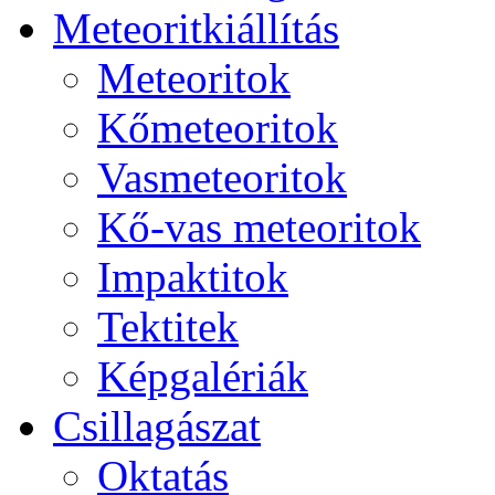
Me­te­o­rit­ki­ál­lí­tás
Me­te­o­ri­tok
Kő­me­te­o­ri­tok
Vas­me­te­o­ri­tok
Kő-vas me­te­o­ri­tok
Imp­ak­ti­tok
Tek­ti­tek
Kép­ga­lé­ri­ák
Csil­la­gá­szat
Ok­ta­tás