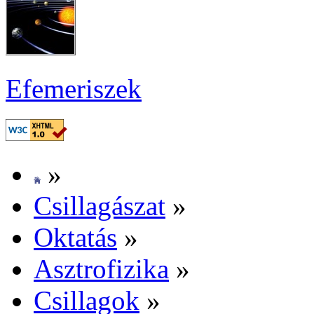
Efe­me­ri­szek
»
Csil­la­gá­szat
»
Ok­ta­tás
»
Aszt­ro­fi­zi­ka
»
Csil­la­gok
»