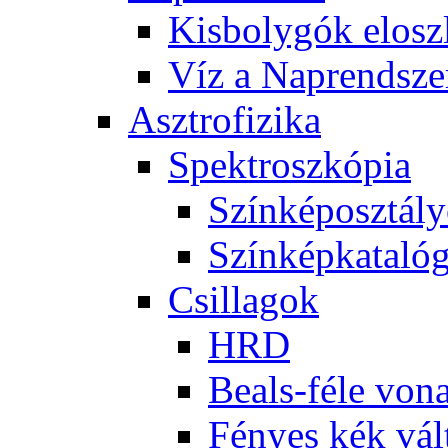
Kis­boly­gók el­osz­
Víz a Nap­rend­sze
Aszt­ro­fi­zi­ka
Spekt­rosz­kó­pia
Szín­kép­osz­tá­l
Szín­kép­ka­ta­ló­
Csil­la­gok
HRD
Be­als-fé­le vo­na
Fé­nyes kék vál­