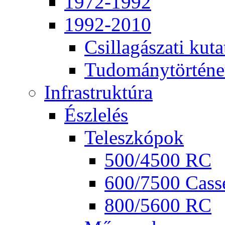
1972-1992
1992-2010
Csil­la­gá­sza­ti ku­ta
Tu­do­mány­tör­té­ne
Inf­ra­struk­tú­ra
Ész­le­lés
Te­lesz­kó­pok
500/4500 RC
600/7500 Cas­se
800/5600 RC