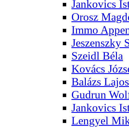
Jan­ko­vics Is
Orosz Mag­do
Im­mo Ap­pen­
Je­szensz­ky 
Szeidl Bé­la
Ko­vács Jó­zs
Ba­lázs La­jos
Gud­run Wolf
Jan­ko­vics Is
Len­gyel Mik