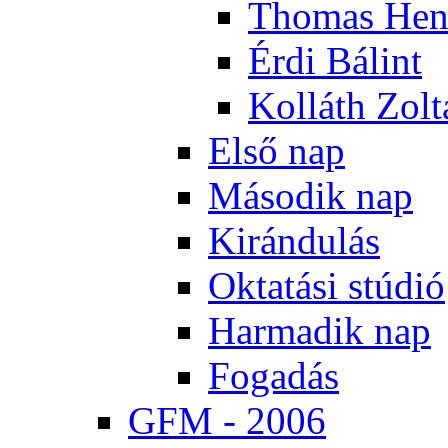
Tho­mas Hen
Ér­di Bá­lint
Kol­láth Zol­
El­ső nap
Má­so­dik nap
Ki­rán­du­lás
Ok­ta­tá­si stú­dió
Har­ma­dik nap
Fo­ga­dás
GFM - 2006