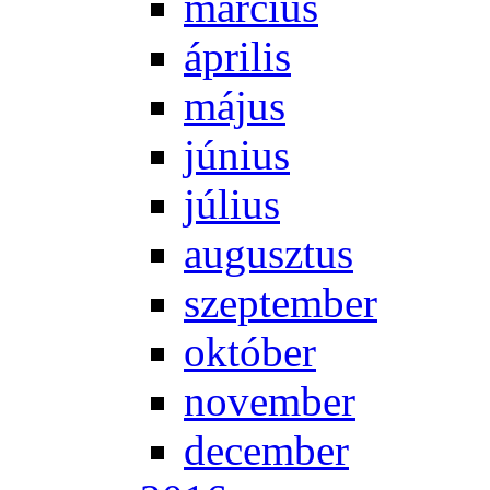
már­ci­us
áp­ri­lis
má­jus
jú­ni­us
jú­li­us
au­gusz­tus
szep­tem­ber
ok­tó­ber
no­vem­ber
de­cem­ber