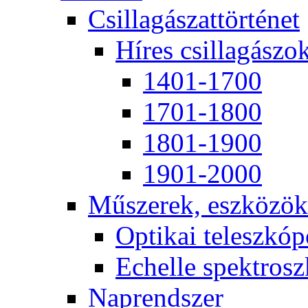
Csil­la­gá­szat­tör­té­net
Hí­res csil­la­gá­szo
1401-1700
1701-1800
1801-1900
1901-2000
Mű­sze­rek, esz­kö­zök
Op­ti­kai te­lesz­kó­
Echel­le spekt­rosz­
Nap­rend­szer