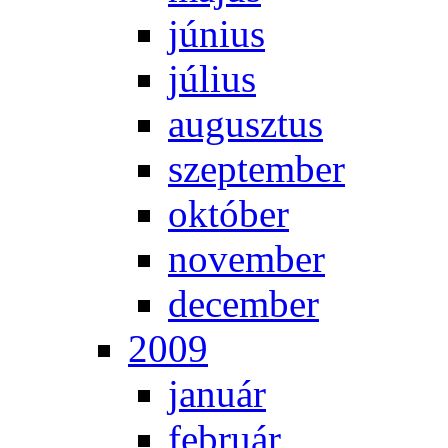
jú­ni­us
jú­li­us
au­gusz­tus
szep­tem­ber
ok­tó­ber
no­vem­ber
de­cem­ber
2009
ja­nu­ár
feb­ru­ár