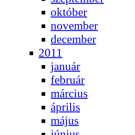
ok­tó­ber
no­vem­ber
de­cem­ber
2011
ja­nu­ár
feb­ru­ár
már­ci­us
áp­ri­lis
má­jus
jú­ni­us