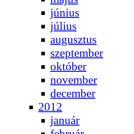
jú­ni­us
jú­li­us
au­gusz­tus
szep­tem­ber
ok­tó­ber
no­vem­ber
de­cem­ber
2012
ja­nu­ár
feb­ru­ár