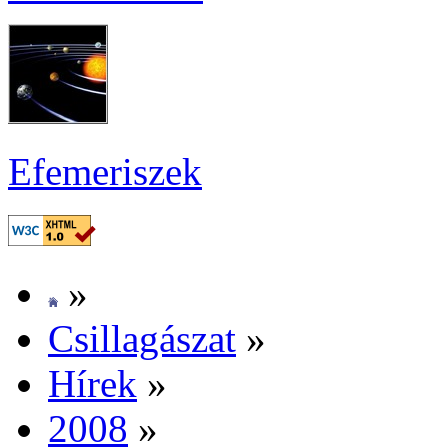
Efe­me­ri­szek
»
Csil­la­gá­szat
»
Hí­rek
»
2008
»