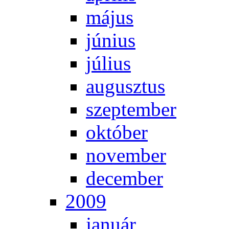
má­jus
jú­ni­us
jú­li­us
au­gusz­tus
szep­tem­ber
ok­tó­ber
no­vem­ber
de­cem­ber
2009
ja­nu­ár