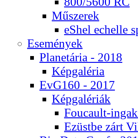
800/5600 RC
Mű­sze­rek
eS­hel echel­le s
Ese­mé­nyek
Pla­ne­tá­ria - 2018
Kép­ga­lé­ria
EvG160 - 2017
Kép­ga­lé­ri­ák
Fo­u­ca­ult-in­ga­kí
Ezüst­be zárt Vi