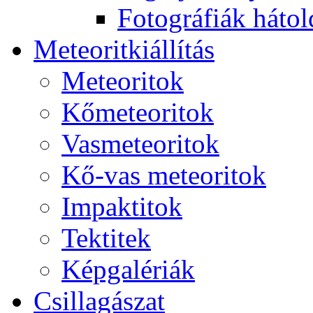
Fo­tog­rá­fi­ák hát­ol­
Me­te­o­rit­ki­ál­lí­tás
Me­te­o­ri­tok
Kő­me­te­o­ri­tok
Vas­me­te­o­ri­tok
Kő-vas me­te­o­ri­tok
Imp­ak­ti­tok
Tek­ti­tek
Kép­ga­lé­ri­ák
Csil­la­gá­szat