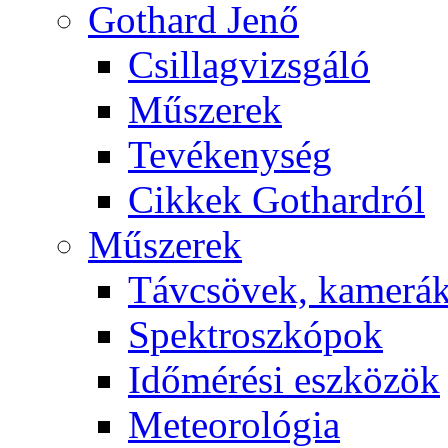
Got­hard Je­nő
Csil­lag­vizs­gá­ló
Mű­sze­rek
Te­vé­keny­ség
Cik­kek Got­hard­ról
Mű­sze­rek
Táv­csö­vek, ka­me­rá
Spekt­rosz­kó­pok
Idő­mé­ré­si esz­kö­zök
Me­te­o­ro­ló­gia