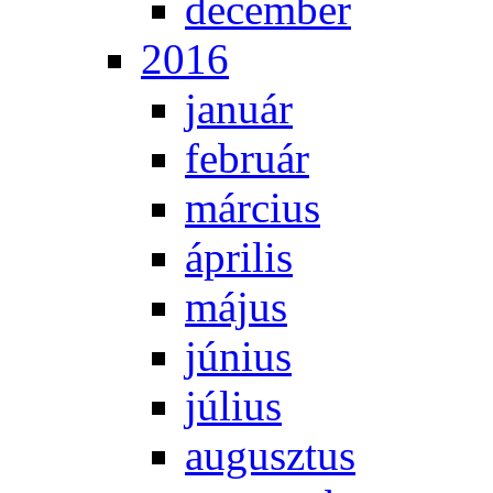
de­cem­ber
2016
ja­nu­ár
feb­ru­ár
már­ci­us
áp­ri­lis
má­jus
jú­ni­us
jú­li­us
au­gusz­tus