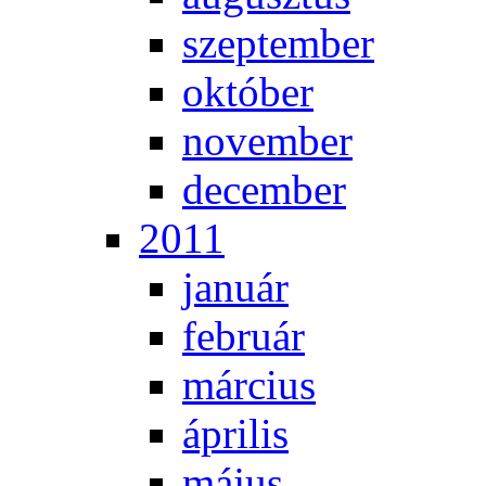
szep­tem­ber
ok­tó­ber
no­vem­ber
de­cem­ber
2011
ja­nu­ár
feb­ru­ár
már­ci­us
áp­ri­lis
má­jus