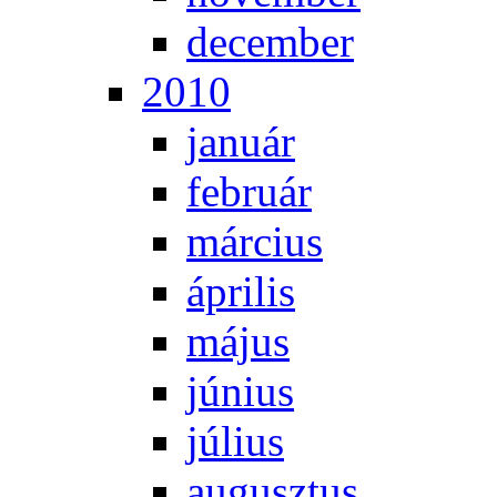
de­cem­ber
2010
ja­nu­ár
feb­ru­ár
már­ci­us
áp­ri­lis
má­jus
jú­ni­us
jú­li­us
au­gusz­tus