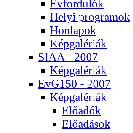
Év­for­du­lók
He­lyi prog­ra­mok
Hon­la­pok
Kép­ga­lé­ri­ák
SI­AA - 2007
Kép­ga­lé­ri­ák
EvG150 - 2007
Kép­ga­lé­ri­ák
Elő­adók
Elő­adá­sok