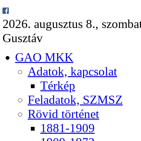
2026. au­gusz­tus 8., szom­ba
Gusz­táv
GAO MKK
Ada­tok, kap­cso­lat
Tér­kép
Fel­ada­tok, SZMSZ
Rö­vid tör­té­net
1881-1909