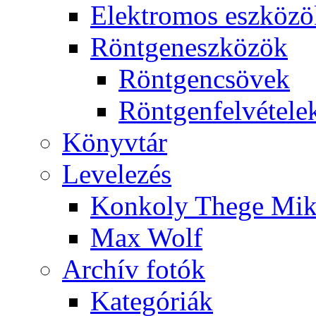
Elekt­ro­mos esz­kö­z
Rönt­gen­esz­kö­zök
Rönt­gen­csö­vek
Rönt­gen­fel­vé­te­le
Könyv­tár
Le­ve­le­zés
Kon­koly The­ge Mik­
Max Wolf
Ar­chív fo­tók
Ka­te­gó­ri­ák