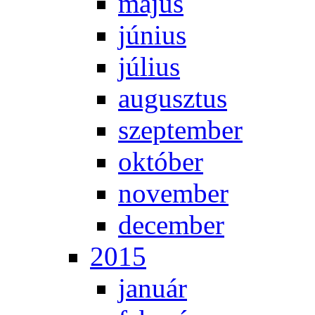
má­jus
jú­ni­us
jú­li­us
au­gusz­tus
szep­tem­ber
ok­tó­ber
no­vem­ber
de­cem­ber
2015
ja­nu­ár