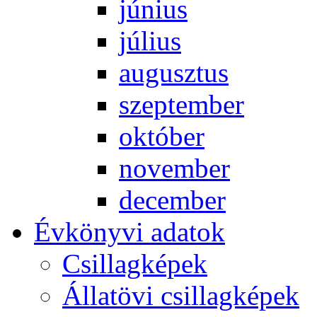
jú­ni­us
jú­li­us
au­gusz­tus
szep­tem­ber
ok­tó­ber
no­vem­ber
de­cem­ber
Év­köny­vi ada­tok
Csil­lag­ké­pek
Ál­lat­övi csil­lag­ké­pek