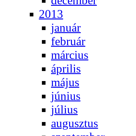
de­cem­ber
2013
ja­nu­ár
feb­ru­ár
már­ci­us
áp­ri­lis
má­jus
jú­ni­us
jú­li­us
au­gusz­tus