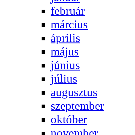
feb­ru­ár
már­ci­us
áp­ri­lis
má­jus
jú­ni­us
jú­li­us
au­gusz­tus
szep­tem­ber
ok­tó­ber
no­vem­ber