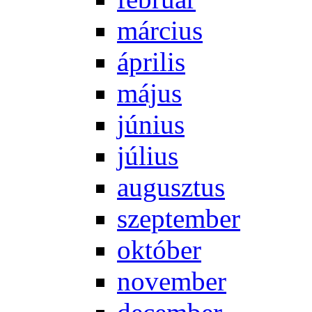
már­ci­us
áp­ri­lis
má­jus
jú­ni­us
jú­li­us
au­gusz­tus
szep­tem­ber
ok­tó­ber
no­vem­ber