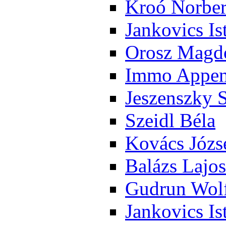
Kroó Nor­ber
Jan­ko­vics Is
Orosz Mag­do
Im­mo Ap­pen­
Je­szensz­ky 
Szeidl Bé­la
Ko­vács Jó­zs
Ba­lázs La­jos
Gud­run Wolf
Jan­ko­vics Is