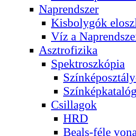
Nap­rend­szer
Kis­boly­gók el­osz­
Víz a Nap­rend­sze
Aszt­ro­fi­zi­ka
Spekt­rosz­kó­pia
Szín­kép­osz­tá­l
Szín­kép­ka­ta­ló­
Csil­la­gok
HRD
Be­als-fé­le vo­na