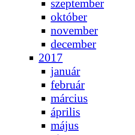
szep­tem­ber
ok­tó­ber
no­vem­ber
de­cem­ber
2017
ja­nu­ár
feb­ru­ár
már­ci­us
áp­ri­lis
má­jus