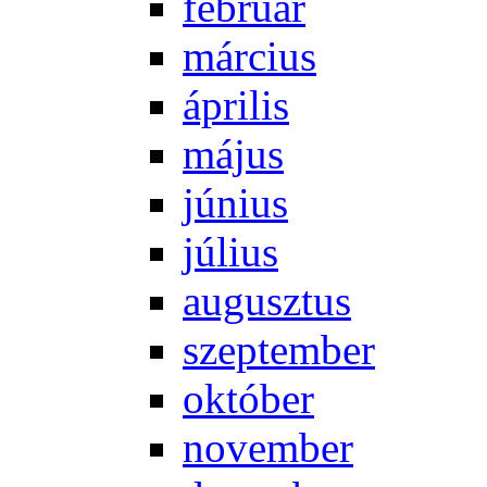
feb­ru­ár
már­ci­us
áp­ri­lis
má­jus
jú­ni­us
jú­li­us
au­gusz­tus
szep­tem­ber
ok­tó­ber
no­vem­ber