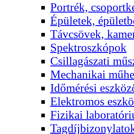
Port­rék, cso­port­k
Épü­le­tek, épü­let­b
Táv­csö­vek, ka­me­
Spekt­rosz­kó­pok
Csil­la­gá­sza­ti mű­
Me­cha­ni­kai mű­h
Idő­mé­ré­si esz­kö­
Elekt­ro­mos esz­kö
Fi­zi­kai la­bo­ra­tó­r
Tag­díj­bi­zony­la­to