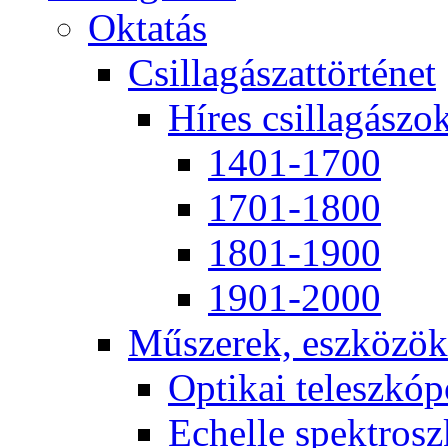
Ok­ta­tás
Csil­la­gá­szat­tör­té­net
Hí­res csil­la­gá­szo
1401-1700
1701-1800
1801-1900
1901-2000
Mű­sze­rek, esz­kö­zök
Op­ti­kai te­lesz­kó­
Echel­le spekt­rosz­