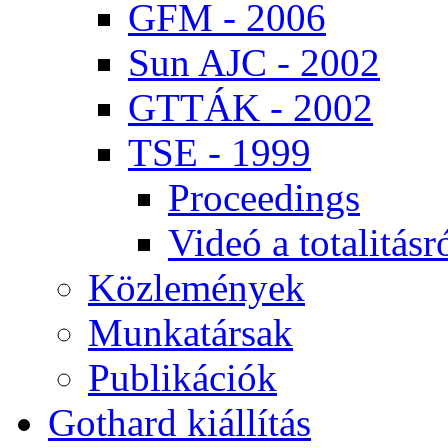
GFM - 2006
Sun AJC - 2002
GT­TÁK - 2002
TSE - 1999
Pro­ce­e­dings
Vi­deó a to­ta­li­tás­r
Köz­le­mé­nyek
Mun­ka­tár­sak
Pub­li­ká­ci­ók
Got­hard ki­ál­lí­tás