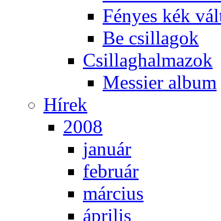
Fé­nyes kék vál­
Be csil­la­gok
Csil­lag­hal­ma­zok
Mes­si­er al­bum
Hí­rek
2008
ja­nu­ár
feb­ru­ár
már­ci­us
áp­ri­lis