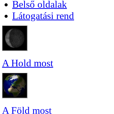
Bel­ső ol­da­lak
Lá­to­ga­tá­si rend
A Hold most
A Föld most