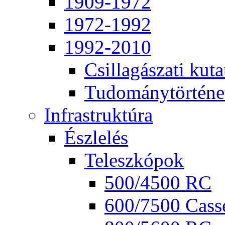
1909-1972
1972-1992
1992-2010
Csil­la­gá­sza­ti ku­ta
Tu­do­mány­tör­té­ne
Inf­ra­struk­tú­ra
Ész­le­lés
Te­lesz­kó­pok
500/4500 RC
600/7500 Cas­se