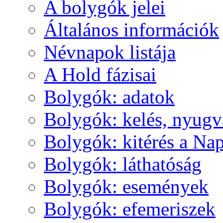
A boly­gók je­lei
Ál­ta­lá­nos in­for­má­ci­ók
Név­na­pok lis­tá­ja
A Hold fá­zi­sai
Boly­gók: ada­tok
Boly­gók: ke­lés, nyug­v
Boly­gók: ki­té­rés a Nap
Boly­gók: lát­ha­tó­ság
Boly­gók: ese­mé­nyek
Boly­gók: efe­me­ri­szek