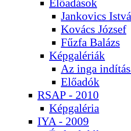
Elő­adá­sok
Jan­ko­vics Ist­v
Ko­vács Jó­zsef
Fűz­fa Ba­lázs
Kép­ga­lé­ri­ák
Az in­ga in­dí­tá­
Elő­adók
RSAP - 2010
Kép­ga­lé­ria
IYA - 2009