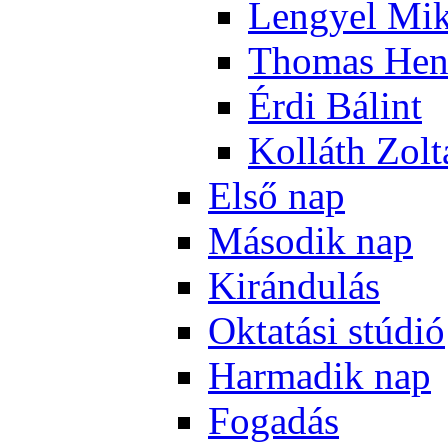
Len­gyel Mik
Tho­mas Hen
Ér­di Bá­lint
Kol­láth Zol­
El­ső nap
Má­so­dik nap
Ki­rán­du­lás
Ok­ta­tá­si stú­dió
Har­ma­dik nap
Fo­ga­dás