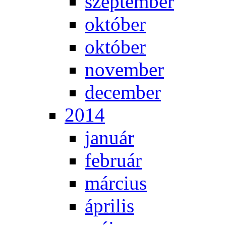
szep­tem­ber
ok­tó­ber
ok­tó­ber
no­vem­ber
de­cem­ber
2014
ja­nu­ár
feb­ru­ár
már­ci­us
áp­ri­lis