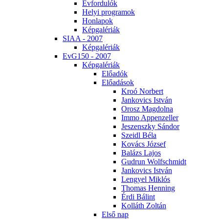
Év­for­du­lók
He­lyi prog­ra­mok
Hon­la­pok
Kép­ga­lé­ri­ák
SI­AA - 2007
Kép­ga­lé­ri­ák
EvG150 - 2007
Kép­ga­lé­ri­ák
Elő­adók
Elő­adá­sok
Kroó Nor­bert
Jan­ko­vics Ist­ván
Orosz Mag­dol­na
Im­mo Ap­pen­zel­ler
Je­szensz­ky Sán­dor
Szeidl Bé­la
Ko­vács Jó­zsef
Ba­lázs La­jos
Gud­run Wolfsch­midt
Jan­ko­vics Ist­ván
Len­gyel Mik­lós
Tho­mas Hen­ning
Ér­di Bá­lint
Kol­láth Zol­tán
El­ső nap