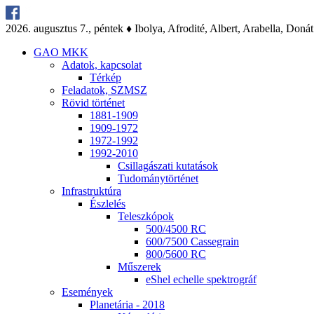
2026. au­gusz­tus 7., pén­tek ♦ Ibo­lya, Af­ro­di­té, Al­bert, Arab­el­la, Do­nát
GAO MKK
Ada­tok, kap­cso­lat
Tér­kép
Fel­ada­tok, SZMSZ
Rö­vid tör­té­net
1881-1909
1909-1972
1972-1992
1992-2010
Csil­la­gá­sza­ti ku­ta­tá­sok
Tu­do­mány­tör­té­net
Inf­ra­struk­tú­ra
Ész­le­lés
Te­lesz­kó­pok
500/4500 RC
600/7500 Cas­seg­ra­in
800/5600 RC
Mű­sze­rek
eS­hel echel­le spekt­ro­gráf
Ese­mé­nyek
Pla­ne­tá­ria - 2018