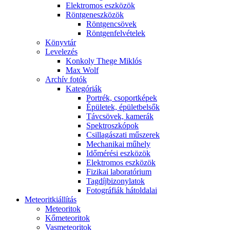
Elekt­ro­mos esz­kö­zök
Rönt­gen­esz­kö­zök
Rönt­gen­csö­vek
Rönt­gen­fel­vé­te­lek
Könyv­tár
Le­ve­le­zés
Kon­koly The­ge Mik­lós
Max Wolf
Ar­chív fo­tók
Ka­te­gó­ri­ák
Port­rék, cso­port­ké­pek
Épü­le­tek, épü­let­bel­sők
Táv­csö­vek, ka­me­rák
Spekt­rosz­kó­pok
Csil­la­gá­sza­ti mű­sze­rek
Me­cha­ni­kai mű­hely
Idő­mé­ré­si esz­kö­zök
Elekt­ro­mos esz­kö­zök
Fi­zi­kai la­bo­ra­tó­ri­um
Tag­díj­bi­zony­la­tok
Fo­tog­rá­fi­ák hát­ol­da­lai
Me­te­o­rit­ki­ál­lí­tás
Me­te­o­ri­tok
Kő­me­te­o­ri­tok
Vas­me­te­o­ri­tok