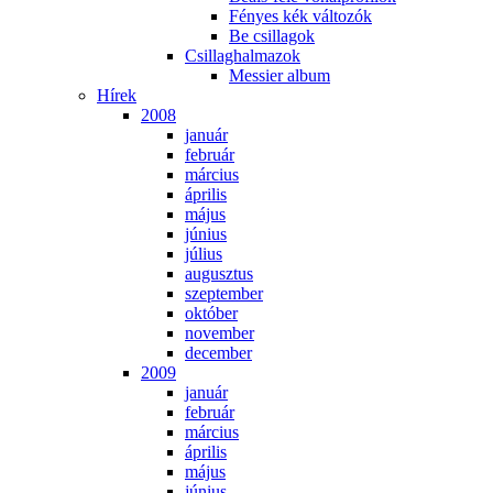
Fé­nyes kék vál­to­zók
Be csil­la­gok
Csil­lag­hal­ma­zok
Mes­si­er al­bum
Hí­rek
2008
ja­nu­ár
feb­ru­ár
már­ci­us
áp­ri­lis
má­jus
jú­ni­us
jú­li­us
au­gusz­tus
szep­tem­ber
ok­tó­ber
no­vem­ber
de­cem­ber
2009
ja­nu­ár
feb­ru­ár
már­ci­us
áp­ri­lis
má­jus
jú­ni­us