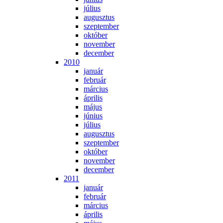
jú­li­us
au­gusz­tus
szep­tem­ber
ok­tó­ber
no­vem­ber
de­cem­ber
2010
ja­nu­ár
feb­ru­ár
már­ci­us
áp­ri­lis
má­jus
jú­ni­us
jú­li­us
au­gusz­tus
szep­tem­ber
ok­tó­ber
no­vem­ber
de­cem­ber
2011
ja­nu­ár
feb­ru­ár
már­ci­us
áp­ri­lis