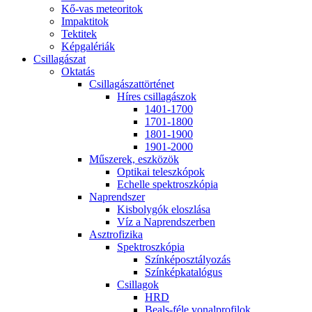
Kő-vas me­te­o­ri­tok
Imp­ak­ti­tok
Tek­ti­tek
Kép­ga­lé­ri­ák
Csil­la­gá­szat
Ok­ta­tás
Csil­la­gá­szat­tör­té­net
Hí­res csil­la­gá­szok
1401-1700
1701-1800
1801-1900
1901-2000
Mű­sze­rek, esz­kö­zök
Op­ti­kai te­lesz­kó­pok
Echel­le spekt­rosz­kó­pia
Nap­rend­szer
Kis­boly­gók el­osz­lá­sa
Víz a Nap­rend­szer­ben
Aszt­ro­fi­zi­ka
Spekt­rosz­kó­pia
Szín­kép­osz­tá­lyo­zás
Szín­kép­ka­ta­ló­gus
Csil­la­gok
HRD
Be­als-fé­le vo­nal­pro­fi­lok