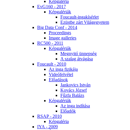
Kép­ga­lé­ria
EvG160 - 2017
Kép­ga­lé­ri­ák
Fo­u­ca­ult-in­ga­kí­sér­let
Ezüst­be zárt Vi­lág­egye­tem
Big Da­ta Conf - 2014
Pro­ce­e­dings
Image gal­le­ri­es
RC500 - 2011
Kép­ga­lé­ri­ák
Meg­nyi­tó ün­nep­ség
A sza­lag át­vá­gá­sa
Fo­u­ca­ult - 2010
Az in­ga fi­zi­ká­ja
Vi­de­ó­fel­vé­tel
Elő­adá­sok
Jan­ko­vics Ist­ván
Ko­vács Jó­zsef
Fűz­fa Ba­lázs
Kép­ga­lé­ri­ák
Az in­ga in­dí­tá­sa
Elő­adók
RSAP - 2010
Kép­ga­lé­ria
IYA - 2009