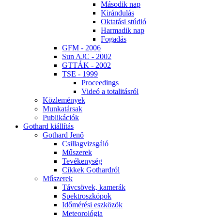
Má­so­dik nap
Ki­rán­du­lás
Ok­ta­tá­si stú­dió
Har­ma­dik nap
Fo­ga­dás
GFM - 2006
Sun AJC - 2002
GT­TÁK - 2002
TSE - 1999
Pro­ce­e­dings
Vi­deó a to­ta­li­tás­ról
Köz­le­mé­nyek
Mun­ka­tár­sak
Pub­li­ká­ci­ók
Got­hard ki­ál­lí­tás
Got­hard Je­nő
Csil­lag­vizs­gá­ló
Mű­sze­rek
Te­vé­keny­ség
Cik­kek Got­hard­ról
Mű­sze­rek
Táv­csö­vek, ka­me­rák
Spekt­rosz­kó­pok
Idő­mé­ré­si esz­kö­zök
Me­te­o­ro­ló­gia