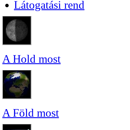
Lá­to­ga­tá­si rend
A Hold most
A Föld most