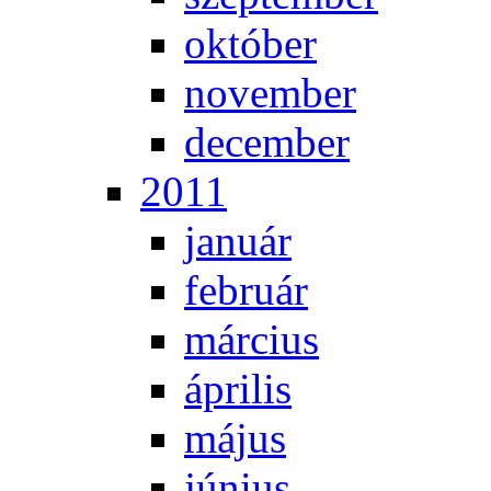
ok­tó­ber
no­vem­ber
de­cem­ber
2011
ja­nu­ár
feb­ru­ár
már­ci­us
áp­ri­lis
má­jus
jú­ni­us