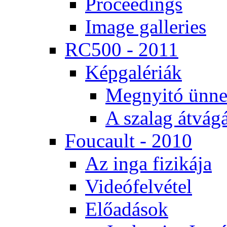
Pro­ce­e­dings
Image gal­le­ri­es
RC500 - 2011
Kép­ga­lé­ri­ák
Meg­nyi­tó ün­ne
A sza­lag át­vá­gá
Fo­u­ca­ult - 2010
Az in­ga fi­zi­ká­ja
Vi­de­ó­fel­vé­tel
Elő­adá­sok