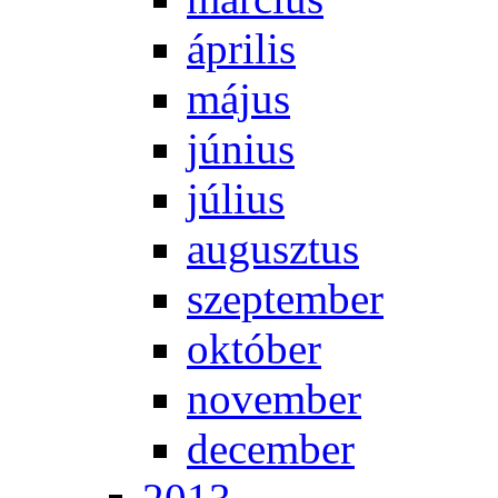
áp­ri­lis
má­jus
jú­ni­us
jú­li­us
au­gusz­tus
szep­tem­ber
ok­tó­ber
no­vem­ber
de­cem­ber