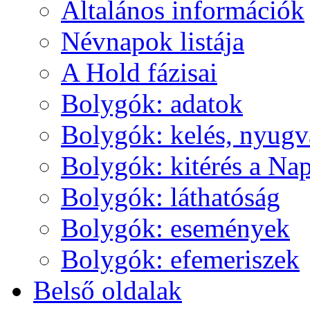
Ál­ta­lá­nos in­for­má­ci­ók
Név­na­pok lis­tá­ja
A Hold fá­zi­sai
Boly­gók: ada­tok
Boly­gók: ke­lés, nyug­v
Boly­gók: ki­té­rés a Nap
Boly­gók: lát­ha­tó­ság
Boly­gók: ese­mé­nyek
Boly­gók: efe­me­ri­szek
Bel­ső ol­da­lak