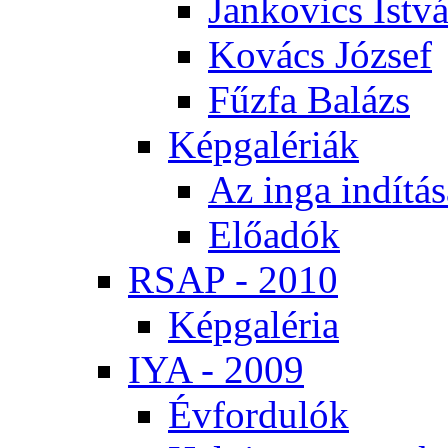
Jan­ko­vics Ist­v
Ko­vács Jó­zsef
Fűz­fa Ba­lázs
Kép­ga­lé­ri­ák
Az in­ga in­dí­tá­
Elő­adók
RSAP - 2010
Kép­ga­lé­ria
IYA - 2009
Év­for­du­lók