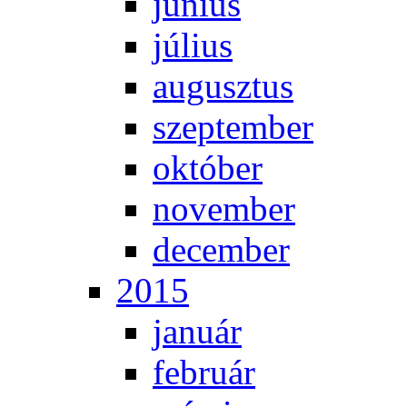
jú­ni­us
jú­li­us
au­gusz­tus
szep­tem­ber
ok­tó­ber
no­vem­ber
de­cem­ber
2015
ja­nu­ár
feb­ru­ár