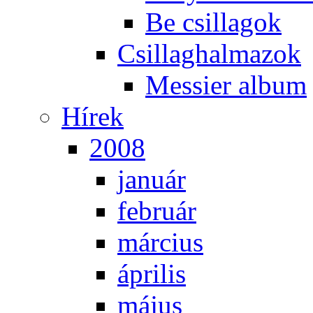
Be csil­la­gok
Csil­lag­hal­ma­zok
Mes­si­er al­bum
Hí­rek
2008
ja­nu­ár
feb­ru­ár
már­ci­us
áp­ri­lis
má­jus