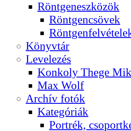
Rönt­gen­esz­kö­zök
Rönt­gen­csö­vek
Rönt­gen­fel­vé­te­le
Könyv­tár
Le­ve­le­zés
Kon­koly The­ge Mik­
Max Wolf
Ar­chív fo­tók
Ka­te­gó­ri­ák
Port­rék, cso­port­k