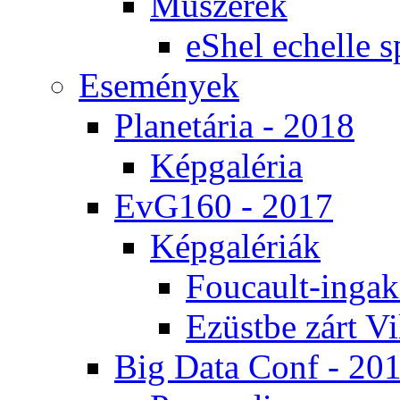
Mű­sze­rek
eS­hel echel­le s
Ese­mé­nyek
Pla­ne­tá­ria - 2018
Kép­ga­lé­ria
EvG160 - 2017
Kép­ga­lé­ri­ák
Fo­u­ca­ult-in­ga­kí
Ezüst­be zárt Vi
Big Da­ta Conf - 20