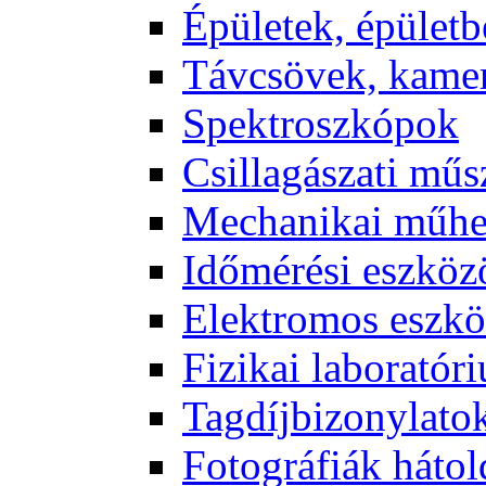
Épü­le­tek, épü­let­b
Táv­csö­vek, ka­me­
Spekt­rosz­kó­pok
Csil­la­gá­sza­ti mű­
Me­cha­ni­kai mű­h
Idő­mé­ré­si esz­kö­
Elekt­ro­mos esz­kö
Fi­zi­kai la­bo­ra­tó­r
Tag­díj­bi­zony­la­to
Fo­tog­rá­fi­ák hát­ol­