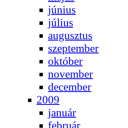
jú­ni­us
jú­li­us
au­gusz­tus
szep­tem­ber
ok­tó­ber
no­vem­ber
de­cem­ber
2009
ja­nu­ár
feb­ru­ár