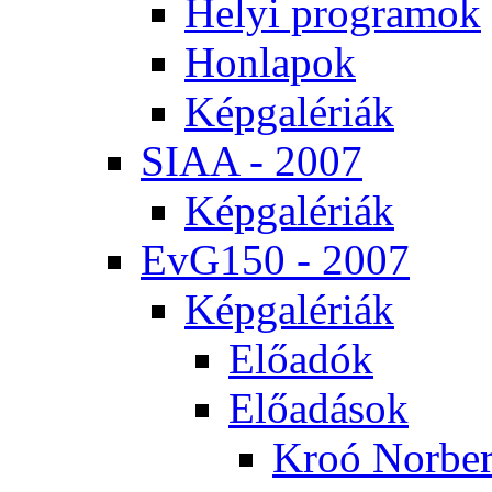
He­lyi prog­ra­mok
Hon­la­pok
Kép­ga­lé­ri­ák
SI­AA - 2007
Kép­ga­lé­ri­ák
EvG150 - 2007
Kép­ga­lé­ri­ák
Elő­adók
Elő­adá­sok
Kroó Nor­ber