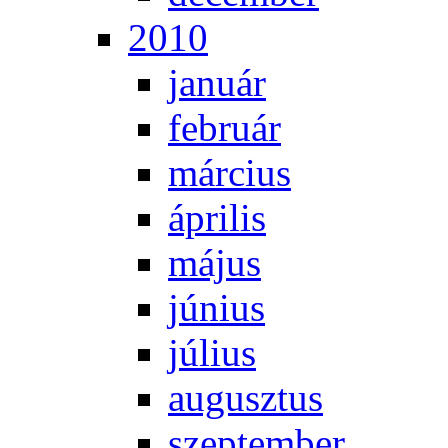
2010
ja­nu­ár
feb­ru­ár
már­ci­us
áp­ri­lis
má­jus
jú­ni­us
jú­li­us
au­gusz­tus
szep­tem­ber