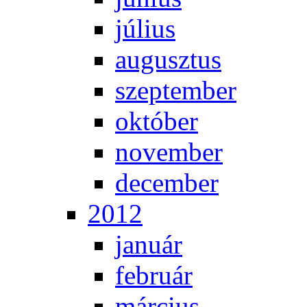
jú­li­us
au­gusz­tus
szep­tem­ber
ok­tó­ber
no­vem­ber
de­cem­ber
2012
ja­nu­ár
feb­ru­ár
már­ci­us