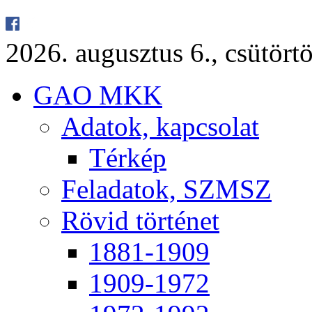
2026. au­gusz­tus 6., csü­tör­tö
GAO MKK
Ada­tok, kap­cso­lat
Tér­kép
Fel­ada­tok, SZMSZ
Rö­vid tör­té­net
1881-1909
1909-1972