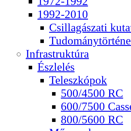
1972-1992
1992-2010
Csil­la­gá­sza­ti ku­ta
Tu­do­mány­tör­té­ne
Inf­ra­struk­tú­ra
Ész­le­lés
Te­lesz­kó­pok
500/4500 RC
600/7500 Cas­se
800/5600 RC