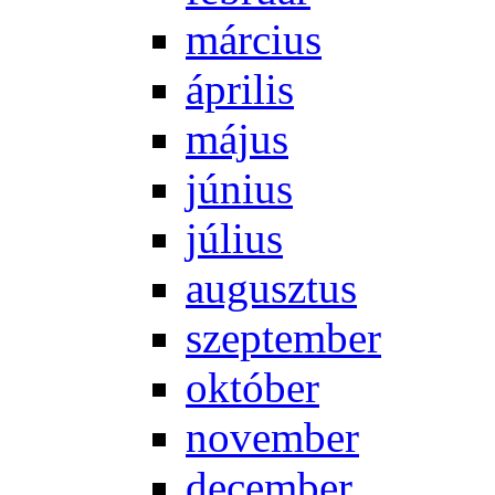
már­ci­us
áp­ri­lis
má­jus
jú­ni­us
jú­li­us
au­gusz­tus
szep­tem­ber
ok­tó­ber
no­vem­ber
de­cem­ber