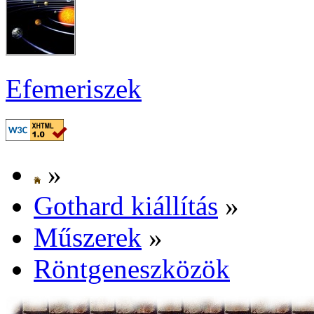
Efe­me­ri­szek
»
Got­hard ki­ál­lí­tás
»
Mű­sze­rek
»
Rönt­gen­esz­kö­zök