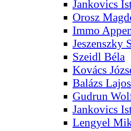
Jan­ko­vics Is
Orosz Mag­do
Im­mo Ap­pen­
Je­szensz­ky 
Szeidl Bé­la
Ko­vács Jó­zs
Ba­lázs La­jos
Gud­run Wolf
Jan­ko­vics Is
Len­gyel Mik