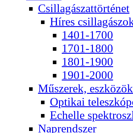
Csil­la­gá­szat­tör­té­net
Hí­res csil­la­gá­szo
1401-1700
1701-1800
1801-1900
1901-2000
Mű­sze­rek, esz­kö­zök
Op­ti­kai te­lesz­kó­
Echel­le spekt­rosz­
Nap­rend­szer