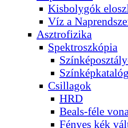
Kis­boly­gók el­osz­
Víz a Nap­rend­sze
Aszt­ro­fi­zi­ka
Spekt­rosz­kó­pia
Szín­kép­osz­tá­l
Szín­kép­ka­ta­ló­
Csil­la­gok
HRD
Be­als-fé­le vo­na
Fé­nyes kék vál­