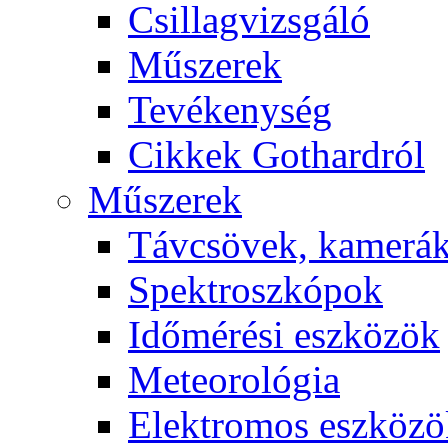
Csil­lag­vizs­gá­ló
Mű­sze­rek
Te­vé­keny­ség
Cik­kek Got­hard­ról
Mű­sze­rek
Táv­csö­vek, ka­me­rá
Spekt­rosz­kó­pok
Idő­mé­ré­si esz­kö­zök
Me­te­o­ro­ló­gia
Elekt­ro­mos esz­kö­z