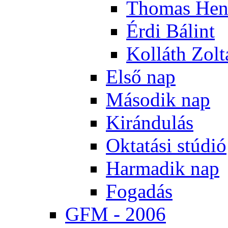
Tho­mas Hen
Ér­di Bá­lint
Kol­láth Zol­
El­ső nap
Má­so­dik nap
Ki­rán­du­lás
Ok­ta­tá­si stú­dió
Har­ma­dik nap
Fo­ga­dás
GFM - 2006