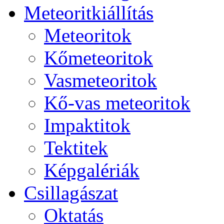
Me­te­o­rit­ki­ál­lí­tás
Me­te­o­ri­tok
Kő­me­te­o­ri­tok
Vas­me­te­o­ri­tok
Kő-vas me­te­o­ri­tok
Imp­ak­ti­tok
Tek­ti­tek
Kép­ga­lé­ri­ák
Csil­la­gá­szat
Ok­ta­tás