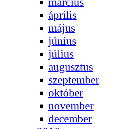
már­ci­us
áp­ri­lis
má­jus
jú­ni­us
jú­li­us
au­gusz­tus
szep­tem­ber
ok­tó­ber
no­vem­ber
de­cem­ber