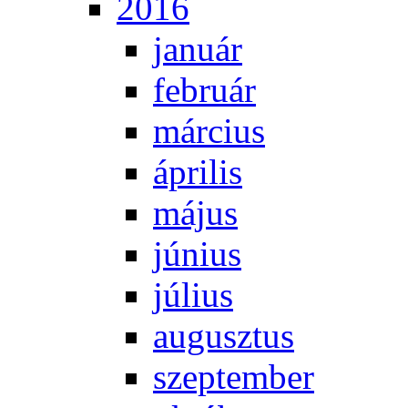
2016
ja­nu­ár
feb­ru­ár
már­ci­us
áp­ri­lis
má­jus
jú­ni­us
jú­li­us
au­gusz­tus
szep­tem­ber