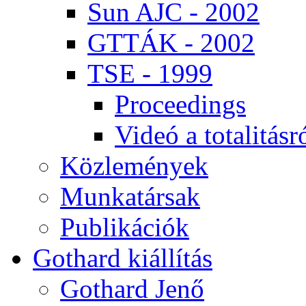
Sun AJC - 2002
GT­TÁK - 2002
TSE - 1999
Pro­ce­e­dings
Vi­deó a to­ta­li­tás­r
Köz­le­mé­nyek
Mun­ka­tár­sak
Pub­li­ká­ci­ók
Got­hard ki­ál­lí­tás
Got­hard Je­nő