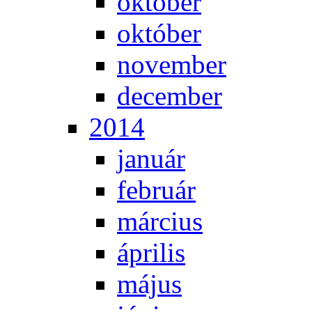
ok­tó­ber
ok­tó­ber
no­vem­ber
de­cem­ber
2014
ja­nu­ár
feb­ru­ár
már­ci­us
áp­ri­lis
má­jus