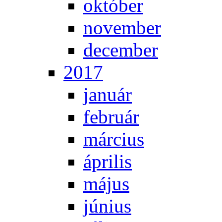
ok­tó­ber
no­vem­ber
de­cem­ber
2017
ja­nu­ár
feb­ru­ár
már­ci­us
áp­ri­lis
má­jus
jú­ni­us