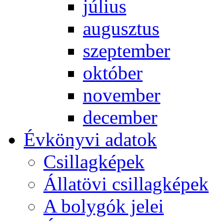
jú­li­us
au­gusz­tus
szep­tem­ber
ok­tó­ber
no­vem­ber
de­cem­ber
Év­köny­vi ada­tok
Csil­lag­ké­pek
Ál­lat­övi csil­lag­ké­pek
A boly­gók je­lei