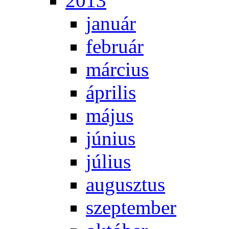
2013
ja­nu­ár
feb­ru­ár
már­ci­us
áp­ri­lis
má­jus
jú­ni­us
jú­li­us
au­gusz­tus
szep­tem­ber