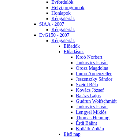
Év­for­du­lók
He­lyi prog­ra­mok
Hon­la­pok
Kép­ga­lé­ri­ák
SI­AA - 2007
Kép­ga­lé­ri­ák
EvG150 - 2007
Kép­ga­lé­ri­ák
Elő­adók
Elő­adá­sok
Kroó Nor­bert
Jan­ko­vics Ist­ván
Orosz Mag­dol­na
Im­mo Ap­pen­zel­ler
Je­szensz­ky Sán­dor
Szeidl Bé­la
Ko­vács Jó­zsef
Ba­lázs La­jos
Gud­run Wolfsch­midt
Jan­ko­vics Ist­ván
Len­gyel Mik­lós
Tho­mas Hen­ning
Ér­di Bá­lint
Kol­láth Zol­tán
El­ső nap