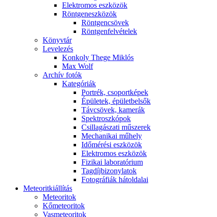
Elekt­ro­mos esz­kö­zök
Rönt­gen­esz­kö­zök
Rönt­gen­csö­vek
Rönt­gen­fel­vé­te­lek
Könyv­tár
Le­ve­le­zés
Kon­koly The­ge Mik­lós
Max Wolf
Ar­chív fo­tók
Ka­te­gó­ri­ák
Port­rék, cso­port­ké­pek
Épü­le­tek, épü­let­bel­sők
Táv­csö­vek, ka­me­rák
Spekt­rosz­kó­pok
Csil­la­gá­sza­ti mű­sze­rek
Me­cha­ni­kai mű­hely
Idő­mé­ré­si esz­kö­zök
Elekt­ro­mos esz­kö­zök
Fi­zi­kai la­bo­ra­tó­ri­um
Tag­díj­bi­zony­la­tok
Fo­tog­rá­fi­ák hát­ol­da­lai
Me­te­o­rit­ki­ál­lí­tás
Me­te­o­ri­tok
Kő­me­te­o­ri­tok
Vas­me­te­o­ri­tok