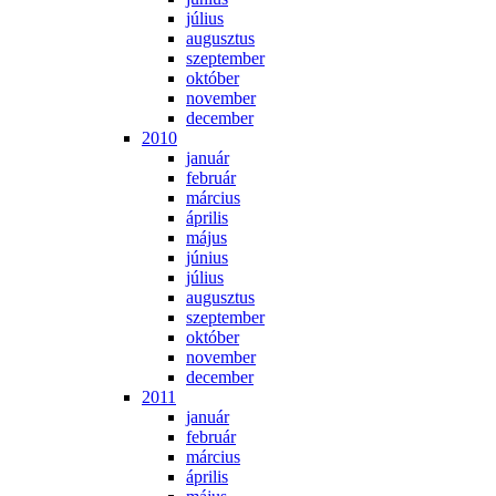
jú­li­us
au­gusz­tus
szep­tem­ber
ok­tó­ber
no­vem­ber
de­cem­ber
2010
ja­nu­ár
feb­ru­ár
már­ci­us
áp­ri­lis
má­jus
jú­ni­us
jú­li­us
au­gusz­tus
szep­tem­ber
ok­tó­ber
no­vem­ber
de­cem­ber
2011
ja­nu­ár
feb­ru­ár
már­ci­us
áp­ri­lis