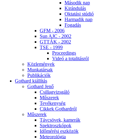
Má­so­dik nap
Ki­rán­du­lás
Ok­ta­tá­si stú­dió
Har­ma­dik nap
Fo­ga­dás
GFM - 2006
Sun AJC - 2002
GT­TÁK - 2002
TSE - 1999
Pro­ce­e­dings
Vi­deó a to­ta­li­tás­ról
Köz­le­mé­nyek
Mun­ka­tár­sak
Pub­li­ká­ci­ók
Got­hard ki­ál­lí­tás
Got­hard Je­nő
Csil­lag­vizs­gá­ló
Mű­sze­rek
Te­vé­keny­ség
Cik­kek Got­hard­ról
Mű­sze­rek
Táv­csö­vek, ka­me­rák
Spekt­rosz­kó­pok
Idő­mé­ré­si esz­kö­zök
Me­te­o­ro­ló­gia