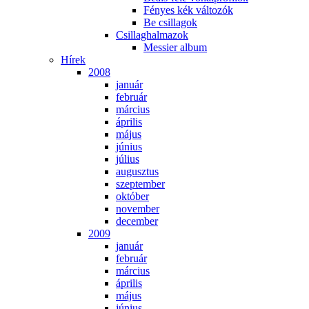
Fé­nyes kék vál­to­zók
Be csil­la­gok
Csil­lag­hal­ma­zok
Mes­si­er al­bum
Hí­rek
2008
ja­nu­ár
feb­ru­ár
már­ci­us
áp­ri­lis
má­jus
jú­ni­us
jú­li­us
au­gusz­tus
szep­tem­ber
ok­tó­ber
no­vem­ber
de­cem­ber
2009
ja­nu­ár
feb­ru­ár
már­ci­us
áp­ri­lis
má­jus
jú­ni­us