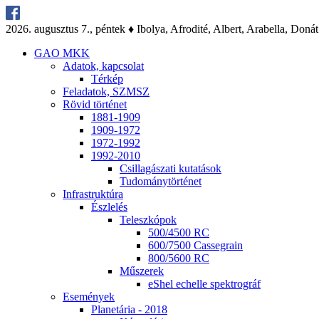
2026. au­gusz­tus 7., pén­tek ♦ Ibo­lya, Af­ro­di­té, Al­bert, Arab­el­la, Do­nát
GAO MKK
Ada­tok, kap­cso­lat
Tér­kép
Fel­ada­tok, SZMSZ
Rö­vid tör­té­net
1881-1909
1909-1972
1972-1992
1992-2010
Csil­la­gá­sza­ti ku­ta­tá­sok
Tu­do­mány­tör­té­net
Inf­ra­struk­tú­ra
Ész­le­lés
Te­lesz­kó­pok
500/4500 RC
600/7500 Cas­seg­ra­in
800/5600 RC
Mű­sze­rek
eS­hel echel­le spekt­ro­gráf
Ese­mé­nyek
Pla­ne­tá­ria - 2018