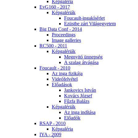
Kép­ga­lé­ria
EvG160 - 2017
Kép­ga­lé­ri­ák
Fo­u­ca­ult-in­ga­kí­sér­let
Ezüst­be zárt Vi­lág­egye­tem
Big Da­ta Conf - 2014
Pro­ce­e­dings
Image gal­le­ri­es
RC500 - 2011
Kép­ga­lé­ri­ák
Meg­nyi­tó ün­nep­ség
A sza­lag át­vá­gá­sa
Fo­u­ca­ult - 2010
Az in­ga fi­zi­ká­ja
Vi­de­ó­fel­vé­tel
Elő­adá­sok
Jan­ko­vics Ist­ván
Ko­vács Jó­zsef
Fűz­fa Ba­lázs
Kép­ga­lé­ri­ák
Az in­ga in­dí­tá­sa
Elő­adók
RSAP - 2010
Kép­ga­lé­ria
IYA - 2009