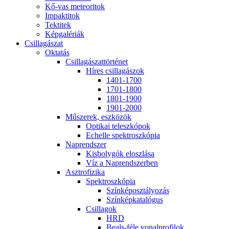
Kő-vas me­te­o­ri­tok
Imp­ak­ti­tok
Tek­ti­tek
Kép­ga­lé­ri­ák
Csil­la­gá­szat
Ok­ta­tás
Csil­la­gá­szat­tör­té­net
Hí­res csil­la­gá­szok
1401-1700
1701-1800
1801-1900
1901-2000
Mű­sze­rek, esz­kö­zök
Op­ti­kai te­lesz­kó­pok
Echel­le spekt­rosz­kó­pia
Nap­rend­szer
Kis­boly­gók el­osz­lá­sa
Víz a Nap­rend­szer­ben
Aszt­ro­fi­zi­ka
Spekt­rosz­kó­pia
Szín­kép­osz­tá­lyo­zás
Szín­kép­ka­ta­ló­gus
Csil­la­gok
HRD
Be­als-fé­le vo­nal­pro­fi­lok