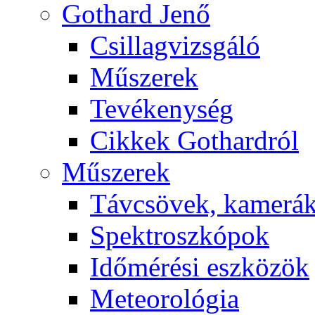
Got­hard Je­nő
Csil­lag­vizs­gá­ló
Mű­sze­rek
Te­vé­keny­ség
Cik­kek Got­hard­ról
Mű­sze­rek
Táv­csö­vek, ka­me­rá
Spekt­rosz­kó­pok
Idő­mé­ré­si esz­kö­zök
Me­te­o­ro­ló­gia