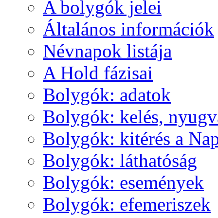
A boly­gók je­lei
Ál­ta­lá­nos in­for­má­ci­ók
Név­na­pok lis­tá­ja
A Hold fá­zi­sai
Boly­gók: ada­tok
Boly­gók: ke­lés, nyug­v
Boly­gók: ki­té­rés a Nap
Boly­gók: lát­ha­tó­ság
Boly­gók: ese­mé­nyek
Boly­gók: efe­me­ri­szek