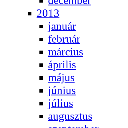
de­cem­ber
2013
ja­nu­ár
feb­ru­ár
már­ci­us
áp­ri­lis
má­jus
jú­ni­us
jú­li­us
au­gusz­tus