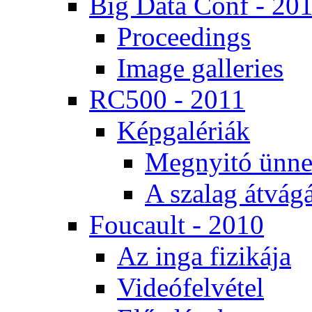
Big Da­ta Conf - 20
Pro­ce­e­dings
Image gal­le­ri­es
RC500 - 2011
Kép­ga­lé­ri­ák
Meg­nyi­tó ün­ne
A sza­lag át­vá­gá
Fo­u­ca­ult - 2010
Az in­ga fi­zi­ká­ja
Vi­de­ó­fel­vé­tel