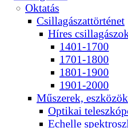
Ok­ta­tás
Csil­la­gá­szat­tör­té­net
Hí­res csil­la­gá­szo
1401-1700
1701-1800
1801-1900
1901-2000
Mű­sze­rek, esz­kö­zök
Op­ti­kai te­lesz­kó­
Echel­le spekt­rosz­