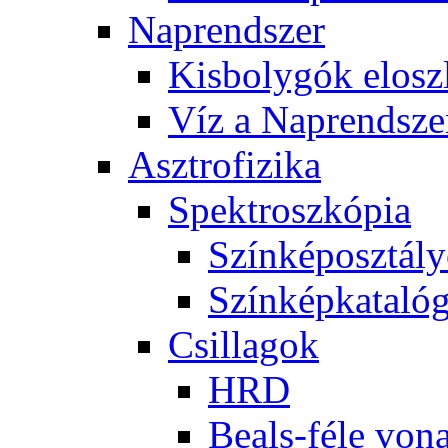
Nap­rend­szer
Kis­boly­gók el­osz­
Víz a Nap­rend­sze
Aszt­ro­fi­zi­ka
Spekt­rosz­kó­pia
Szín­kép­osz­tá­l
Szín­kép­ka­ta­ló­
Csil­la­gok
HRD
Be­als-fé­le vo­na