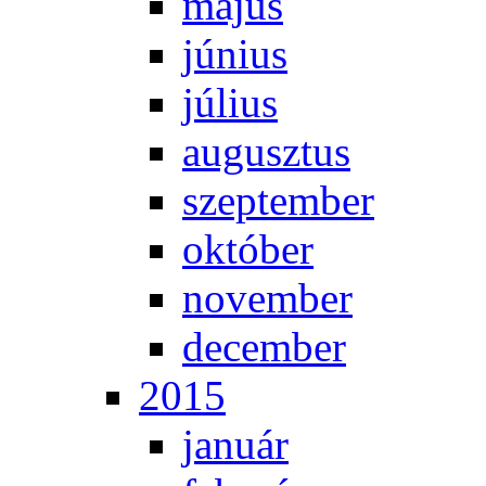
má­jus
jú­ni­us
jú­li­us
au­gusz­tus
szep­tem­ber
ok­tó­ber
no­vem­ber
de­cem­ber
2015
ja­nu­ár