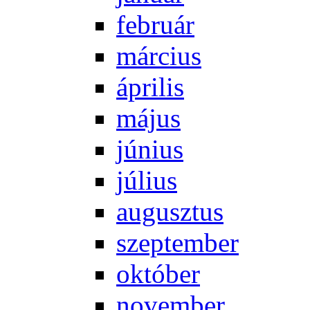
feb­ru­ár
már­ci­us
áp­ri­lis
má­jus
jú­ni­us
jú­li­us
au­gusz­tus
szep­tem­ber
ok­tó­ber
no­vem­ber