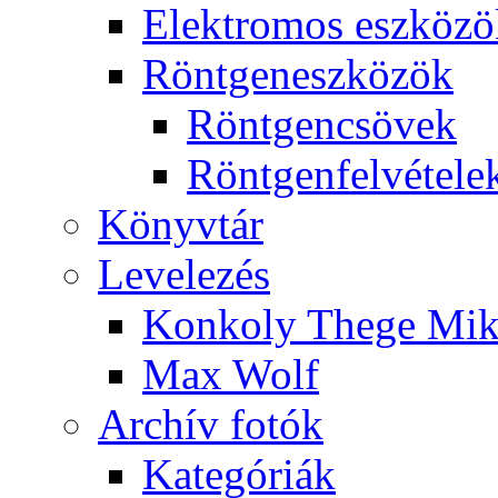
Elekt­ro­mos esz­kö­z
Rönt­gen­esz­kö­zök
Rönt­gen­csö­vek
Rönt­gen­fel­vé­te­le
Könyv­tár
Le­ve­le­zés
Kon­koly The­ge Mik­
Max Wolf
Ar­chív fo­tók
Ka­te­gó­ri­ák