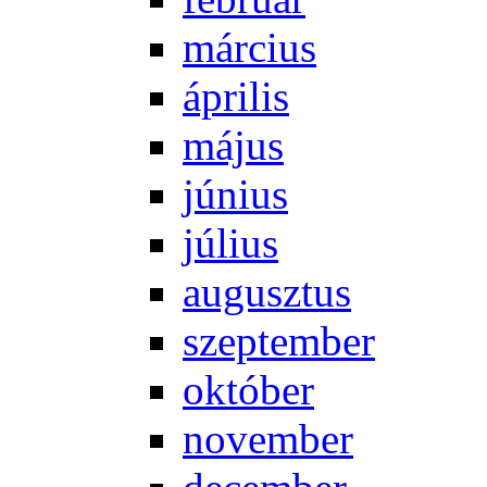
már­ci­us
áp­ri­lis
má­jus
jú­ni­us
jú­li­us
au­gusz­tus
szep­tem­ber
ok­tó­ber
no­vem­ber