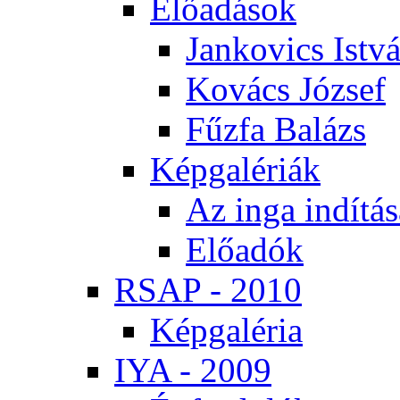
Elő­adá­sok
Jan­ko­vics Ist­v
Ko­vács Jó­zsef
Fűz­fa Ba­lázs
Kép­ga­lé­ri­ák
Az in­ga in­dí­tá­
Elő­adók
RSAP - 2010
Kép­ga­lé­ria
IYA - 2009