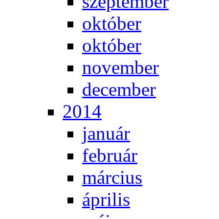
szep­tem­ber
ok­tó­ber
ok­tó­ber
no­vem­ber
de­cem­ber
2014
ja­nu­ár
feb­ru­ár
már­ci­us
áp­ri­lis