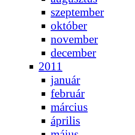
szep­tem­ber
ok­tó­ber
no­vem­ber
de­cem­ber
2011
ja­nu­ár
feb­ru­ár
már­ci­us
áp­ri­lis
má­jus