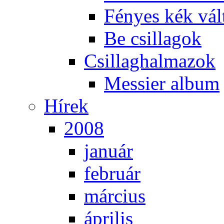
Fé­nyes kék vál­
Be csil­la­gok
Csil­lag­hal­ma­zok
Mes­si­er al­bum
Hí­rek
2008
ja­nu­ár
feb­ru­ár
már­ci­us
áp­ri­lis