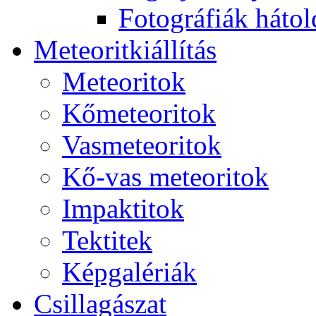
Fo­tog­rá­fi­ák hát­ol­
Me­te­o­rit­ki­ál­lí­tás
Me­te­o­ri­tok
Kő­me­te­o­ri­tok
Vas­me­te­o­ri­tok
Kő-vas me­te­o­ri­tok
Imp­ak­ti­tok
Tek­ti­tek
Kép­ga­lé­ri­ák
Csil­la­gá­szat