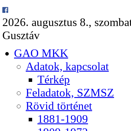
2026. au­gusz­tus 8., szom­ba
Gusz­táv
GAO MKK
Ada­tok, kap­cso­lat
Tér­kép
Fel­ada­tok, SZMSZ
Rö­vid tör­té­net
1881-1909