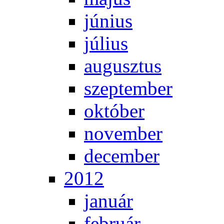
jú­ni­us
jú­li­us
au­gusz­tus
szep­tem­ber
ok­tó­ber
no­vem­ber
de­cem­ber
2012
ja­nu­ár
feb­ru­ár