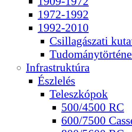
1909-1972
1972-1992
1992-2010
Csil­la­gá­sza­ti ku­ta
Tu­do­mány­tör­té­ne
Inf­ra­struk­tú­ra
Ész­le­lés
Te­lesz­kó­pok
500/4500 RC
600/7500 Cas­se