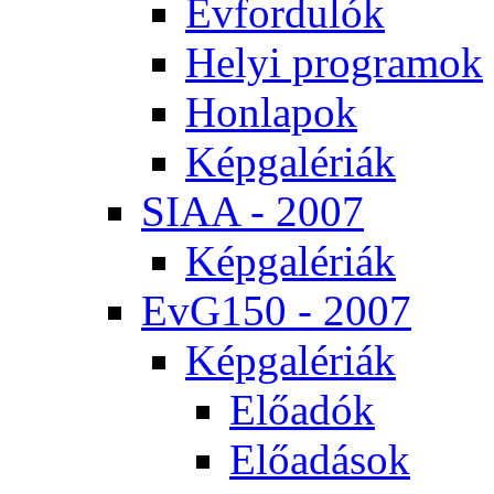
Év­for­du­lók
He­lyi prog­ra­mok
Hon­la­pok
Kép­ga­lé­ri­ák
SI­AA - 2007
Kép­ga­lé­ri­ák
EvG150 - 2007
Kép­ga­lé­ri­ák
Elő­adók
Elő­adá­sok