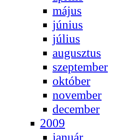
má­jus
jú­ni­us
jú­li­us
au­gusz­tus
szep­tem­ber
ok­tó­ber
no­vem­ber
de­cem­ber
2009
ja­nu­ár