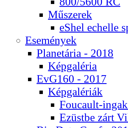
800/5600 RC
Mű­sze­rek
eS­hel echel­le s
Ese­mé­nyek
Pla­ne­tá­ria - 2018
Kép­ga­lé­ria
EvG160 - 2017
Kép­ga­lé­ri­ák
Fo­u­ca­ult-in­ga­kí
Ezüst­be zárt Vi