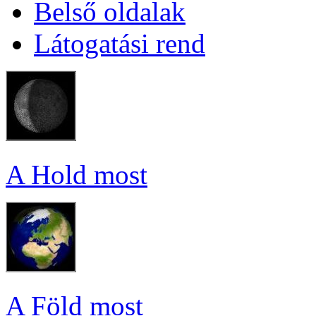
Bel­ső ol­da­lak
Lá­to­ga­tá­si rend
A Hold most
A Föld most