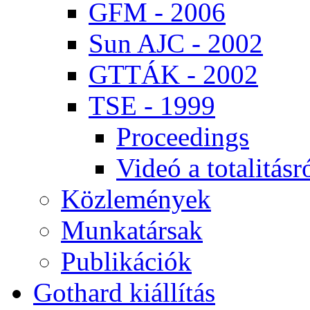
GFM - 2006
Sun AJC - 2002
GT­TÁK - 2002
TSE - 1999
Pro­ce­e­dings
Vi­deó a to­ta­li­tás­r
Köz­le­mé­nyek
Mun­ka­tár­sak
Pub­li­ká­ci­ók
Got­hard ki­ál­lí­tás