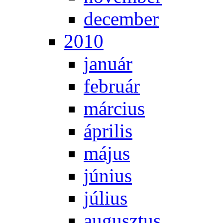
de­cem­ber
2010
ja­nu­ár
feb­ru­ár
már­ci­us
áp­ri­lis
má­jus
jú­ni­us
jú­li­us
au­gusz­tus