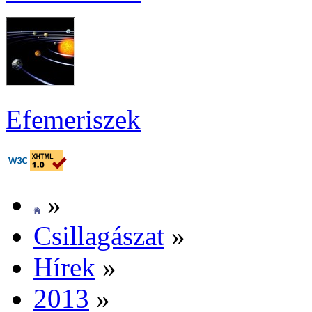
Efe­me­ri­szek
»
Csil­la­gá­szat
»
Hí­rek
»
2013
»