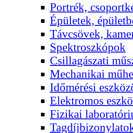
Port­rék, cso­port­k
Épü­le­tek, épü­let­b
Táv­csö­vek, ka­me­
Spekt­rosz­kó­pok
Csil­la­gá­sza­ti mű­
Me­cha­ni­kai mű­h
Idő­mé­ré­si esz­kö­
Elekt­ro­mos esz­kö
Fi­zi­kai la­bo­ra­tó­r
Tag­díj­bi­zony­la­to