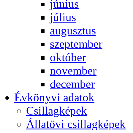
jú­ni­us
jú­li­us
au­gusz­tus
szep­tem­ber
ok­tó­ber
no­vem­ber
de­cem­ber
Év­köny­vi ada­tok
Csil­lag­ké­pek
Ál­lat­övi csil­lag­ké­pek