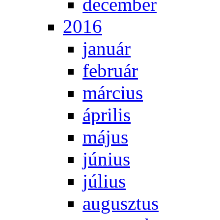
de­cem­ber
2016
ja­nu­ár
feb­ru­ár
már­ci­us
áp­ri­lis
má­jus
jú­ni­us
jú­li­us
au­gusz­tus