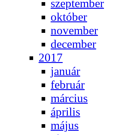
szep­tem­ber
ok­tó­ber
no­vem­ber
de­cem­ber
2017
ja­nu­ár
feb­ru­ár
már­ci­us
áp­ri­lis
má­jus