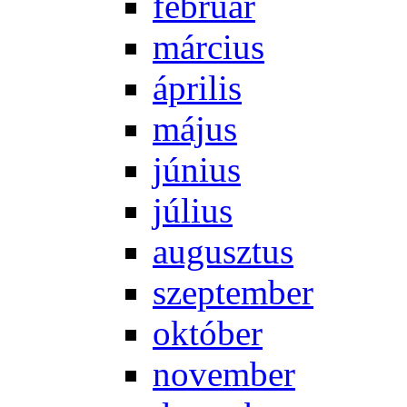
feb­ru­ár
már­ci­us
áp­ri­lis
má­jus
jú­ni­us
jú­li­us
au­gusz­tus
szep­tem­ber
ok­tó­ber
no­vem­ber