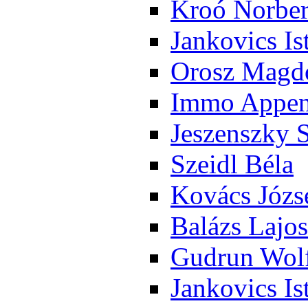
Kroó Nor­ber
Jan­ko­vics Is
Orosz Mag­do
Im­mo Ap­pen­
Je­szensz­ky 
Szeidl Bé­la
Ko­vács Jó­zs
Ba­lázs La­jos
Gud­run Wolf
Jan­ko­vics Is