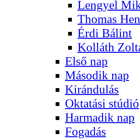
Len­gyel Mik
Tho­mas Hen
Ér­di Bá­lint
Kol­láth Zol­
El­ső nap
Má­so­dik nap
Ki­rán­du­lás
Ok­ta­tá­si stú­dió
Har­ma­dik nap
Fo­ga­dás